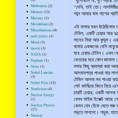
“ধুলোবালি না, ঘুণ পড়ছে চ
Melbourne
(2)
“দেখি, তাই তো। লালদিঘীর 
Memoir
(13)
শব্দে আমার বাম পাশের প্র
Mercury
(1)
Mirzakhani
(2)
এই বাসায় যখন উঠেছিলাম 
Miscellaneous
(4)
টেবিল, একটি চেয়ার আর দু
mob justice
(1)
সাহেব মিয়া আর কুদ্দুস। এ
Moon
(3)
বাসায় একজনের বেশি মানুষ
movie
(3)
ঘরে চেয়ার-টেবিল। এখন ক
NASA
(1)
ভেতরের ঘরে কোন জানালা ন
Neptune
(1)
বসার কিছু ব্যবস্থা করা 
News
(1)
আসবাবপত্র পাওয়া যায় লাল
Nobel Lauriate
(3)
টেবিল আলনা সব পাওয়া যায় 
Nobel Prize
(12)
সেট ফার্নিচার কিনে নিয়ে এ
Nonfiction
(4)
চারটি চেয়ার, একটি আলনা 
Nuclear Energy
যেসব সাইড ইফেক্ট আছে সে
(1)
কেমন যেন বেঁকে যেতে শুরু
Nuclear Physics
(17)
পড়তে লাগলো। পড়ুক, তাত
Nuclear