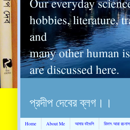
Our everyday scienc
hobbies, literature, t
and
many other human is
are discussed here.
প্রদীপ দেবের ব্লগ।।
Home
About Me
আমার বইগুলি
রিফাৎ আরা রচনাস