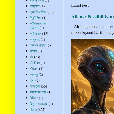
প্রবীর মিত্র
(1)
Latest Post
প্রযুক্তি
(1)
প্রাথমিক শিক্ষা
(13)
Aliens: Possibility 
প্রিন্সিপিয়া
(1)
ফণীন্দ্রলাল দেব
Although no conclusive ev
পাঠাগার
(1)
moon beyond Earth, many pe
ফাইনম্যান
(12)
ফালুন গং
(1)
ফিউশন শক্তি
(1)
ফুটবল
(1)
বই
(53)
বই দিবস
(1)
বইমেলা
(1)
বঙ্গবন্ধু
(2)
বাবা
(2)
বাংলাদেশ
(55)
বাসযোগ্য শহর
(1)
বিকিরণ
(1)
বিক্রম সারাভাই
(1)
বিজ্ঞান
(427)