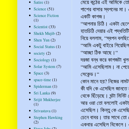
মেয়ে কন্ঠের এই আমিকে তো
Satire
(1)
পাশের বাসার স্বপনের মা।
Science
(51)
Science Fiction
একটি কাগজ।
(1)
“আপনার চিঠি। একটা ছেলে
Scientist
(33)
হাতচিঠি দেয়ার এই পদ্ধতি
Shekh Mujib
(2)
নিয়ে বললাম, “স্বপন বলছিল
Shen Yun
(2)
“আমি একটু বাইরে গিয়েছি
Social Status
(1)
“আচ্ছা ঠিক আছে।“
society
(2)
দরজা বন্ধ করে কাগজটা খু
Sociology
(1)
“আমি এসেছিলাম। না পেয়
Solar System
(7)
Space
(3)
সেকেন্ড।“
space-time
(1)
কোন মানে হয়? নিজের নামটা
Spiderman
(1)
কী যদি কে এসেছিল জানতে 
Sri Lanka
(9)
থেকে ছিঁড়েছে। ঘন্টা মিনিট
Srijit Mukherjee
আর ওরা তো বললোই একটা 
(1)
এসেছিল। কিন্তু কে এসেছি
Srivastava
(1)
চেনে বাবর। তার সাথে তো
Stephen Hawking
(2)
একবার এসেছিল বিকেলে। এ
Steve Jobs
(2)