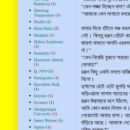
Radiation
(1)
“কেন লজ্জা দিচ্ছেন দাদা? 
Hawking
“আমাকে কেন লাগাতে বলছো
Temperature
(1)
Health
(1)
বাসার দিকে হাঁটতে শুরু ক
Helal Hafiz
(2)
নেই। কিন্তু রঞ্জন হোঁচট খ
Hodgkin
(1)
Hubris Syndrome
জায়গা থাকতে আপনি এরকম অ
(1)
না।“
humanity
(1)
“কেন নিয়েছি বুঝতে পারছো
Humayun Ahmed
কোথায়?”
(1)
রঞ্জন কিছু একটা বলতে যাচ
Ig নোবেল
(1)
Immigrants
(1)
নিলো।
Incredible Hulk
দুপাশের ছোট ছোট ঝুপড়ি ঘর
(1)
বাড়িওয়ালা সালাম সাহেবের
Internet
(1)
রঞ্জন উচ্চস্বরে বলে উঠলো, 
Inventor
(1)
আমি কোন জবাব দিলাম না। 
Jahangirnagar
University
(1)
পেরোলেই আমার বাসা। আমার
James Watson
(1)
দাঁড়িয়ে আছে। আমাকে দে
Jupiter
(1)
“কিছু বলেছে?”