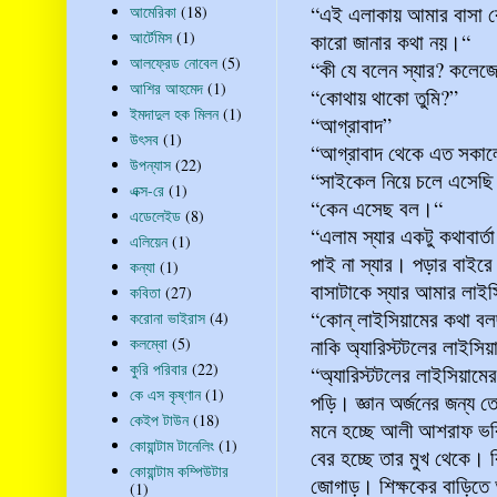
“এই এলাকায় আমার বাসা 
আমেরিকা
(18)
আর্টেমিস
(1)
কারো জানার কথা নয়।“
আলফ্রেড নোবেল
(5)
“কী যে বলেন স্যার? কলেজ
আশির আহমেদ
(1)
“কোথায় থাকো তুমি?”
ইমদাদুল হক মিলন
(1)
“আগ্রাবাদ”
উৎসব
(1)
“আগ্রাবাদ থেকে এত সকা
উপন্যাস
(22)
“সাইকেল নিয়ে চলে এসেছি স
এক্স-রে
(1)
“কেন এসেছ বল।“
এডেলেইড
(8)
“এলাম স্যার একটু কথাবার
এলিয়েন
(1)
পাই না স্যার। পড়ার বাইরে
কন্যা
(1)
বাসাটাকে স্যার আমার লাইস
কবিতা
(27)
“কোন্‌ লাইসিয়ামের কথা বল
করোনা ভাইরাস
(4)
কলম্বো
(5)
নাকি অ্যারিস্টটলের লাইসি
কুরি পরিবার
(22)
“অ্যারিস্টটলের লাইসিয়ামের
কে এস কৃষ্ণান
(1)
পড়ি। জ্ঞান অর্জনের জন্য 
কেইপ টাউন
(18)
মনে হচ্ছে আলী আশরাফ ভবি
কোয়ান্টাম টানেলিং
(1)
বের হচ্ছে তার মুখ থেকে। ক
কোয়ান্টাম কম্পিউটার
জোগাড়। শিক্ষকের বাড়িতে আ
(1)