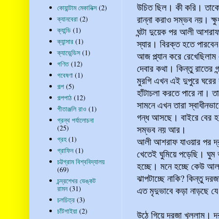
উচিত ছিল। কী করি। তাকে 
কোয়ান্টাম মেকানিক্স
(2)
রান্না করাও সম্ভব নয়। ক্ষু
ক্যানবেরা
(2)
ক্যান্ডি
(1)
ঘন্টা দুয়েক পর আলী আশরা
ক্যান্সার
(1)
স্যার। বিরক্ত হতে পারবে
ক্যাভেন্ডিস
(1)
আজ প্ল্যান করে রেখেছিলা
গণিত
(12)
দেবার কথা। কিন্তু রাতের 
গবেষণা
(1)
মুরগি এখন এই দুপুরে ঘরের 
গল্প
(5)
হাঁটাচলা করতে পারে না। 
গল্পপাঠ
(12)
সামনে এখন তারা স্বাধীনভাব
গীতাঞ্জলি রাও
(1)
গন্ধ আসছে। বাইরে বের হত
গ্রন্থ পর্যালোচনা
(25)
সম্ভব নয় আর।
গ্রহ
(1)
আলী আশরাফ যাওয়ার পর দ্রু
গ্রাফিন
(1)
খেতেই ঘুমিয়ে পড়েছি। ঘুম ভ
চট্টগ্রাম বিশ্ববিদ্যালয়
হচ্ছে। মনে হচ্ছে কেউ আল
(69)
ঝাপটাচ্ছে নাকি? কিন্তু দর
চন্দ্রশেখর ভেঙ্কট
রামন
(31)
এত মৃদুভাবে কড়া নাড়ছে য
চলচিত্র
(3)
চাঁটগাইয়া
(2)
উঠে গিয়ে দরজা খুললাম। দর