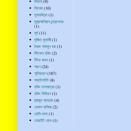
সিডনি
(9)
সিনেমা
(10)
সুপারহিরো
(1)
সুব্রাহ্মনিয়ান চন্দ্রশেখর
(1)
সূর্য
(11)
সৃজিত মুখার্জি
(1)
সৈয়দ শামসুল হক
(1)
স্টিফেন হকিং
(2)
স্টিভ জবস
(1)
স্মরণ
(24)
স্মৃতিচারণ
(187)
স্যাটেলাইট
(8)
হকিং তাপমাত্রা
(1)
হকিং বিকিরণ
(1)
হুমায়ূন আহমেদ
(4)
হেলাল হাফিজ
(2)
হোমি ভাবা
(1)
হোয়াইট হোল
(1)