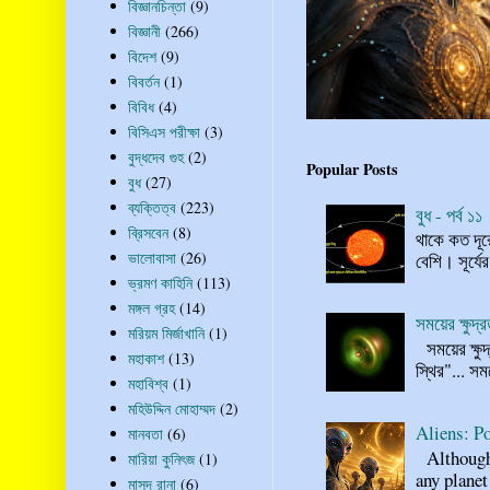
বিজ্ঞানচিন্তা
(9)
বিজ্ঞানী
(266)
বিদেশ
(9)
বিবর্তন
(1)
বিবিধ
(4)
বিসিএস পরীক্ষা
(3)
বুদ্ধদেব গুহ
(2)
Popular Posts
বুধ
(27)
ব্যক্তিত্ব
(223)
বুধ - পর্ব ১১
ব্রিসবেন
(8)
থাকে কত দূর
ভালোবাসা
(26)
বেশি। সূর্যে
ভ্রমণ কাহিনি
(113)
মঙ্গল গ্রহ
(14)
সময়ের ক্ষুদ
মরিয়ম মির্জাখানি
(1)
সময়ের ক্ষুদ
মহাকাশ
(13)
স্থির"... স
মহাবিশ্ব
(1)
মহিউদ্দিন মোহাম্মদ
(2)
Aliens: Po
মানবতা
(6)
Although n
মারিয়া কুনিৎজ
(1)
any planet
মাসুদ রানা
(6)