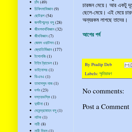
চাঁদ
(49)
চারজন মেয়ে। আর একটু দূরে
চিকিৎসাবিজ্ঞান
(9)
ছেলে-মেয়ে। এই মেয়ে চার
ছোটগল্প
(54)
অন্যরকম লাগছে তাদের।
জগদীশচন্দ্র বসু
(28)
জীবপদার্থবিজ্ঞান
(32)
আগের পর্ব
জীববিজ্ঞান
(7)
জেমস ওয়াটসন
(1)
জ্যোতির্বিজ্ঞান
(177)
টপোলজি
(1)
টাইম ট্রাভেল
(1)
By
Pradip Deb
ডাইনোসর
(1)
Labels:
স্মৃতিচারণ
ডিএনএ
(1)
তাবাসসুম নাজ
(1)
No comments:
দর্শন
(23)
দস্তয়ভস্কি
(1)
দুর্ঘটনা
(1)
Post a Comment
দেবেন্দ্রমোহন বসু
(1)
নাটক
(1)
নারী
(8)
নারী দিবস
(1)