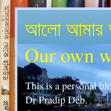
আলো আমার 
Our own w
This is a personal bl
Dr Pradip Deb.