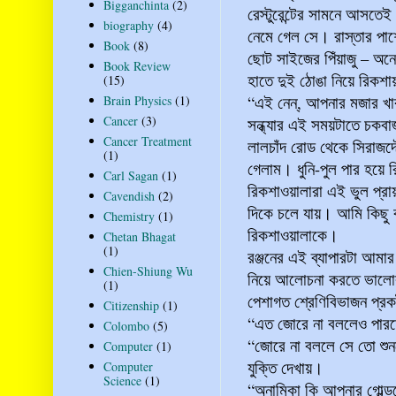
Bigganchinta
(2)
রেস্টুরেন্টের সামনে আসতে
biography
(4)
নেমে গেল সে। রাস্তার পাশে
Book
(8)
ছোট সাইজের পিঁয়াজু – অন
Book Review
হাতে দুই ঠোঙা নিয়ে রিকশ
(15)
“এই নেন্‌, আপনার মজার খ
Brain Physics
(1)
Cancer
(3)
সন্ধ্যার এই সময়টাতে চকবা
Cancer Treatment
লালচাঁদ রোড থেকে সিরাজদ
(1)
গেলাম। ধুনি-পুল পার হয়ে
Carl Sagan
(1)
রিকশাওয়ালারা এই ভুল প্র
Cavendish
(2)
দিকে চলে যায়। আমি কিছু 
Chemistry
(1)
রিকশাওয়ালাকে।
Chetan Bhagat
(1)
রঞ্জনের এই ব্যাপারটা আমার
Chien-Shiung Wu
নিয়ে আলোচনা করতে ভালোবা
(1)
পেশাগত শ্রেণিবিভাজন প্
Citizenship
(1)
“এত জোরে না বললেও পার
Colombo
(5)
“জোরে না বললে সে তো শুনব
Computer
(1)
যুক্তি দেখায়।
Computer
Science
(1)
“অনামিকা কি আপনার গোল্ডস