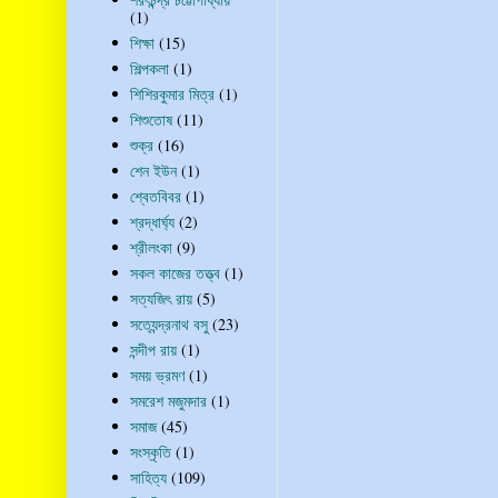
(1)
শিক্ষা
(15)
শিল্পকলা
(1)
শিশিরকুমার মিত্র
(1)
শিশুতোষ
(11)
শুক্র
(16)
শেন ইউন
(1)
শ্বেতবিবর
(1)
শ্রদ্ধার্ঘ্য
(2)
শ্রীলংকা
(9)
সকল কাজের তত্ত্ব
(1)
সত্যজিৎ রায়
(5)
সত্যেন্দ্রনাথ বসু
(23)
সন্দীপ রায়
(1)
সময় ভ্রমণ
(1)
সমরেশ মজুমদার
(1)
সমাজ
(45)
সংস্কৃতি
(1)
সাহিত্য
(109)