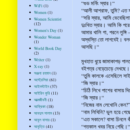
“গুড মর্নিং স্যার।“
WiFi
(1)
“আলী আশরাফ, তুমি? এত 
Women
(1)
“সরি স্যার, আমি ভেবেছিল
Women Scientist
(12)
দুঃখিত স্যার। আমি কি প
Women's Day
(1)
আমার খালি গা, পরনে লুঙ্গি
Wonder Woman
অস্বস্তি তো লাগবেই। বলল
(1)
আসছি।“
World Book Day
(2)
Writer
(1)
মুখহাত ধুয়ে জামাকাপড় পা
X-ray
(1)
বইপত্র নেড়েচেড়ে দেখছে।
অঞ্জনা রহমান
(1)
“তুমি কালকে এসেছিলে সা
অস্ট্রেলিয়া
(61)
“জি স্যার।“
আইনস্টাইন
(37)
“চিঠি লিখে পাশের বাসায় দ
আইরিন কুরি
(11)
“জি স্যার।“
আত্মজীবনী
(1)
“নিজের নাম লেখোনি কেন?
আফ্রিকা
(18)
“নাম লিখিনি? ভুল হয়ে গেছ
আবদুস সালাম
(13)
“এত সকালে? বাসা চিনলে ক
আবুল বাসার
(1)
“গতকাল খবর নিয়ে গেছি।“
আবৃত্তি
(41)