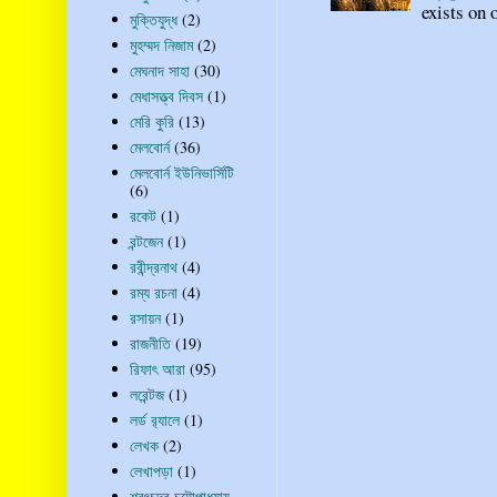
exists on o
মুক্তিযুদ্ধ
(2)
মুহম্মদ নিজাম
(2)
মেঘনাদ সাহা
(30)
মেধাসত্ত্ব দিবস
(1)
মেরি কুরি
(13)
মেলবোর্ন
(36)
মেলবোর্ন ইউনিভার্সিটি
(6)
রকেট
(1)
রন্টজেন
(1)
রবীন্দ্রনাথ
(4)
রম্য রচনা
(4)
রসায়ন
(1)
রাজনীতি
(19)
রিফাৎ আরা
(95)
লরেন্টজ
(1)
লর্ড র‍্যালে
(1)
লেখক
(2)
লেখাপড়া
(1)
শরৎচন্দ্র চট্টোপাধ্যায়