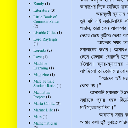
Kandy
(1)
আকাশের দিকে তাকিয়ে থাক
Literature
(3)
অরুন্ধতী ম্যাডাম আফতা
Little Book of
তুই যদি এই স্যাটেলাইট কম
Common Sense
(2)
পারিস, তারা কেন আকাশের 
Livable Cities
(1)
দেয়ার চেয়ে বৃষ্টিতে ভেজা
Lord Rayleigh
আফতাব স্যার আর আসমান
(1)
ম্যাডামের কথায়। আমারও খ
Lorentz
(2)
হেসে ফেলাটা বেয়াদবি হতে
Love
(1)
Machine
রইলাম।
স্যার-
ম্যাডামরা
এ
Learning
(1)
লাগছিলো তা তোমাদের বোঝ
Magazine
(1)
"তোদের ওই
ম
Male Female
থেকে নয়।"
Student Ratio
(1)
Manhattan
আসমানি ম্যাডাম ইংর
Project
(1)
স্যারকে প্রায় ধমক দি
Maria Cunitz
(2)
”
মাইক্রোস্কোপিক
।
Marine Life
(1)
আফতাব স্যার বল
Mars
(1)
আমার কথা তুই বুঝতে পারি
Mathematician
(2)