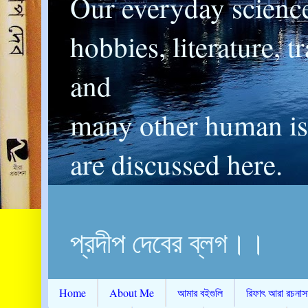
Our everyday scienc
hobbies, literature, t
and
many other human is
are discussed here.
প্রদীপ দেবের ব্লগ।।
Home
About Me
আমার বইগুলি
রিফাৎ আরা রচনাস