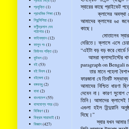
প্রবীর মিত্র
(1)
স্যারের কাছে প্রাইভেট পড়
প্রযুক্তি
(1)
প্রাথমিক শিক্ষা
(13)
ক্লাসের অবস্থা 
প্রিন্সিপিয়া
(1)
আমাদের ক্লাসের ৬৫ জন
ফণীন্দ্রলাল দেব
কাছে।
পাঠাগার
(1)
মোতালেব স্যার ক্লা
ফাইনম্যান
(12)
দেরিতে। ক্লাসে এসে চেয়
ফালুন গং
(1)
“
এইটা বড় বড় করে বোর্ডে ল
ফিউশন শক্তি
(1)
আমরা ক্লাসটেস্টের খা
ফুটবল
(1)
paragraph on Bengali n
বই
(53)
বই দিবস
(1)
তার মানে পহেলা বৈশা
বইমেলা
(1)
ফারজানা যে তিনটি সম্ভাব্
বঙ্গবন্ধু
(2)
আমাদের নিশ্চিত ধারণা ছি
বাবা
(2)
দেবেন না। কারণ সুযোগ পে
বাংলাদেশ
(55)
তিনি। আমাদের ক্লাসেই ত
বাসযোগ্য শহর
(1)
এগুলা হইল হিন্দুয়ানি অনু
বিকিরণ
(1)
দিছে
।"
বিক্রম সারাভাই
(1)
স্যার যখন
আমার দ
বিজ্ঞান
(427)