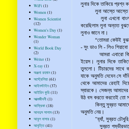
লুনার দিকে তাকিয়ে প্রশ্ন
WiFi
(1)
লুনা আস্তে আস্তে বললো,
Women
(1)
লুনা এখনো বাং
Women Scientist
(12)
করেছিলাম লুনা অন্তত বুঝত
Women's Day
(1)
লুনাও জানে না।
Wonder Woman
“তোমরা কেউই বুঝতে প
(1)
- সুং ডাও লি - লিও শিয়াব
World Book Day
(2)
আমরা এবারো কিছু বুঝত
Writer
(1)
ইয়েস। লুনার দিকে তাকি
X-ray
(1)
তুললো। টিচারদের সাথে ক
অঞ্জনা রহমান
(1)
যাকে অনুমতি দেবেন সে দা
অস্ট্রেলিয়া
(61)
থেকে আমাদের রেহাই দিয়
আইনস্টাইন
(37)
স্যারকে। সেজন্য আমাদের
আইরিন কুরি
(11)
উঠ বস করতে করতেই তো স
আত্মজীবনী
(1)
কিন্তু সুব্রত আমাদের ক
আফ্রিকা
(18)
অনুমতি নেয়।
আবদুস সালাম
(13)
আবুল বাসার
(1)
"হ্যাঁ, সুব্রত চৌধুর
আবৃত্তি
(41)
সুব্রত গম্ভীরভাবে উঠ