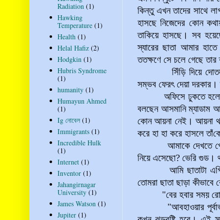
Radiation
(1)
কিন্তু এখন তাদের সাথে 
Hawking
হাসছে নিজেদের কোন কথায়
Temperature
(1)
তাকিয়ে হাসছে। সব হয়েছ
Health
(1)
স্যারের ছাতা আমার হাতে
Helal Hafiz
(2)
Hodgkin
(1)
ততক্ষণে সে চলে গেছে তার
Hubris Syndrome
সিঁড়ি দিয়ে দোতলায় উঠ
(1)
সম্ভব ফেরৎ দেয়া দরকার। 
humanity
(1)
অফিসে ঢুকতে হল
Humayun Ahmed
বলছেন আসমানি ম্যাডাম আর
(1)
Ig নোবেল
(1)
কোন আয়না নেই। আয়না থাক
Immigrants
(1)
করে হা হা করে হাসলে
তাঁ
ক
Incredible Hulk
আমাকে দেখতে পেয়ে আফত
(1)
নিয়ে এসেছো? ভেরি গুড। 
Internet
(1)
আমি ছাতাটা এগিয়ে দিলা
Inventor
(1)
তোমরা ছাতা ছাড়া কীভাবে 
Jahangirnagar
University
(1)
"বের হবার সময় রোদ 
James Watson
(1)
"আবহাওয়ার পূর্বাভাস
Jupiter
(1)
কখন ঝড়বৃষ্টি হবে। এই স্