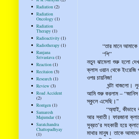
Radiation
(2)
Radiation
Oncology
(1)
Radiation
Therapy
(1)
Radioactivity
(1)
“
Radiotherapy
(1)
তার মানে আমাকে ত
Ranjana
“
”
শি
Srivastava
(1)
নতুন ঝামেলা শুরু হলো দে
Reaction
(1)
ক্লাস ওয়ান থেকে ইংরেজি
Recitaion
(3)
ওপর চায়নিজ!
Research
(1)
ঘন্টা বাজলো। লুনা আর 
Review
(3)
–
“
Road Accident
আমি শুরু করলাম
জানিস
(2)
স্কুলে এসেছি
।"
Rontgen
(1)
“
অ্যাই, কীভাবে 
Samaresh
আর স্বাতী। ফারজানা ক্লা
Majumdar
(1)
’
Saratchandra
সুব্রত
র সহকারী হয়ে ক্লাসে
Chattopadhyay
মাথার মানুষ। তাকে আমাদ
(1)