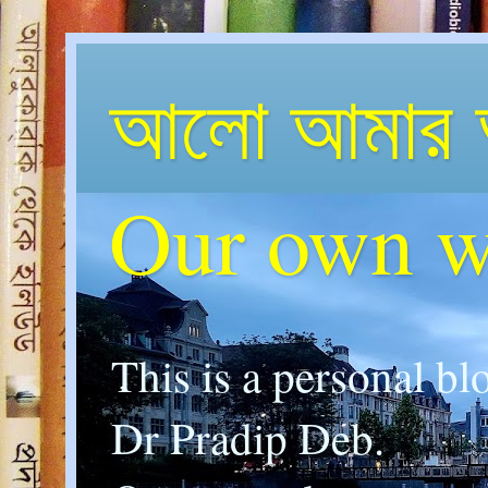
আলো আমার 
Our own w
This is a personal bl
Dr Pradip Deb.