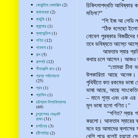
কোয়ান্টাম মেকানিক্স
(2)
চিকিৎসাপদ্ধতি আবিষ্কার ক
ক্যানবেরা
(2)
মহিলা?”
ক্যান্ডি
(1)
“শি ইজ আ লেডি লরিয়
ক্যান্সার
(1)
“ঠিক বলেছো ইলোরা ইসল
ক্যাভেন্ডিস
(1)
নোবেল পুরষ্কার বিজয়ীদের ম
গণিত
(12)
তবে ভবিষ্যতে আস্তে আস্ত
গবেষণা
(1)
আফতাব স্যার প্রতিদিনই 
গল্প
(5)
কথায় চলে আসেন। আজও তাই
গল্পপাঠ
(12)
“তোমরা চীনা ভাষা শি
গীতাঞ্জলি রাও
(1)
উপকারিতা আছে অনেক। ভা
গ্রন্থ পর্যালোচনা
(25)
পৃথিবীতে কত রকমের ভাষা 
গ্রহ
(1)
ভাষা আছে, আছে সাংকেতিক 
গ্রাফিন
(1)
– মানে শূন্য
এবং
এক এর খে
চট্টগ্রাম বিশ্ববিদ্যালয়
মূল ভাষা হলো গণিত।"
(69)
“গণিত? স্যার গণিত কি ব
চন্দ্রশেখর ভেঙ্কট
রামন
(31)
করলো। আফতাব স্যারের ক্
চলচিত্র
(3)
মনে হয় আমাদের ক্লাসের স
চাঁটগাইয়া
(2)
বেশি পড়ে বলেই হয়তো সে 