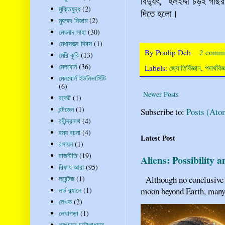
বিদ্যুৎ
, "হলইদ্দা চড়ই গাছর 
মুক্তিযুদ্ধ
(2)
দিতে হলো।
মুহম্মদ নিজাম
(2)
মেঘনাদ সাহা
(30)
মেধাসত্ত্ব দিবস
(1)
By
Pradip Deb
2 comm
মেরি কুরি
(13)
মেলবোর্ন
(36)
Labels:
জ্যোতির্বিজ্ঞান
,
পদার্থবিজ্
মেলবোর্ন ইউনিভার্সিটি
(6)
Newer Posts
রকেট
(1)
রন্টজেন
(1)
Subscribe to:
Posts (Ato
রবীন্দ্রনাথ
(4)
রম্য রচনা
(4)
Latest Post
রসায়ন
(1)
রাজনীতি
(19)
Aliens: Possibility 
রিফাৎ আরা
(95)
Although no conclusive ev
লরেন্টজ
(1)
moon beyond Earth, many pe
লর্ড র‍্যালে
(1)
লেখক
(2)
লেখাপড়া
(1)
শরৎচন্দ্র চট্টোপাধ্যায়