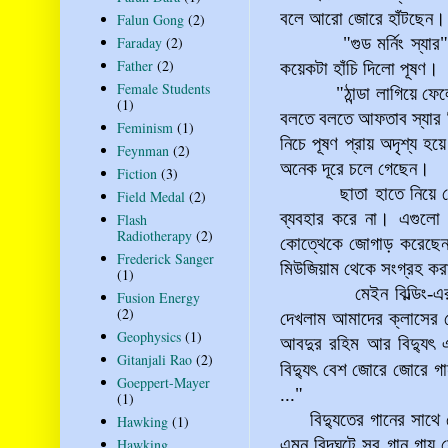
বলে আরো জোরে হাঁটছেন।
Falun Gong
(2)
Faraday
(2)
"গুড মর্নিং স্যার" ব
Father
(2)
কয়েকটা হাঁচি দিলো পূষণ।
Female Students
"ঠান্ডা লাগিয়ে ফেলেছো
(1)
বলতে বলতে আফতাব স্যার ব
Feminism
(1)
নিচে পূষণ প্রায় অদৃশ্য 
Feynman
(2)
অনেক দূরে চলে গেছেন।
Fiction
(3)
ছাতা হাতে নিয়ে বেশ 
Field Medal
(2)
ব্যবহার করে না। এগুলো
Flash
Radiotherapy
(2)
কোত্থেকে জোগাড় করেছেন
Frederick Sanger
মিউজিয়াম থেকে সংগ্রহ কর
(1)
মেইন বিল্ডিং-এর বারা
Fusion Energy
(2)
দেখলাম আমাদের ক্লাসের 
Geophysics
(1)
আবদুর রহিম আর বিদ্যুৎ 
Gitanjali Rao
(2)
বিদ্যুৎ বেশ জোরে জোরে গ
Goeppert-Mayer
...
"
(1)
বিদ্যুতের গানের সাথ
Hawking
(1)
এমন বিদ্‌ঘুটে সব গান গ
Hawking