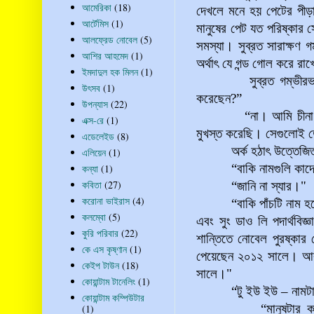
আমেরিকা
(18)
দেখলে মনে হয় পেটের পীড়
আর্টেমিস
(1)
মানুষের পেট যত পরিষ্কার
আলফ্রেড নোবেল
(5)
সমস্যা। সুব্রত সারাক্ষণ 
আশির আহমেদ
(1)
অর্থাৎ যে গন্ড গোল করে রা
ইমদাদুল হক মিলন
(1)
সুব্রত গম্ভীরভাবে
উৎসব
(1)
করেছেন?”
উপন্যাস
(22)
“না। আমি চীনা ভাষার 
এক্স-রে
(1)
মুখস্ত করেছি। সেগুলোই
এডেলেইড
(8)
অর্ক হঠাৎ উত্তেজিত হয়ে
এলিয়েন
(1)
“বাকি নামগুলি কাদে
কন্যা
(1)
কবিতা
(27)
“জানি না স্যার।
"
করোনা ভাইরাস
(4)
“বাকি পাঁচটি নাম হলো 
কলম্বো
(5)
এবং সুং ডাও লি পদার্থবি
কুরি পরিবার
(22)
শান্তিতে নোবেল পুরষ্কার
কে এস কৃষ্ণান
(1)
পেয়েছেন ২০১২ সালে। আর 
কেইপ টাউন
(18)
সালে।
"
কোয়ান্টাম টানেলিং
(1)
“টু ইউ ইউ – নামটা খু
কোয়ান্টাম কম্পিউটার
“মানুষটার কাজও কিন্
(1)