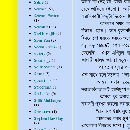
আছে কি নেই তা বোঝা যায় 
Satire
(1)
রেখে তাকিয়ে রইলো। আমি
Science
(51)
Science Fiction
ধারাবিবরণী
কিছুটা দিতে না দ
(1)
আফতাব স্যার আমাদের ক্
Scientist
(33)
বিজ্ঞান পড়ান। আর বৃহস্পত
Shekh Mujib
(2)
বিষয়ে গল্প করতে করতে অন
Shen Yun
(2)
বড় বড় প্রজেক্ট শেষ করেছ
Social Status
(1)
ফেলেছি। এখন এপ্রিল ম
society
(2)
আগামী কালই আমরা নতুন এক
Sociology
(1)
Solar System
(7)
আফতাব স্যার আসার সাথ
Space
(3)
“
এক সাথে বলে উঠলাম,
জা
space-time
(1)
আমরা সবাই ভেবে
Spiderman
(1)
স্বাভাবিকভাবেই হাসিমুখে
Sri Lanka
(9)
আমরা খুব অবাক হয়ে গ
Srijit Mukherjee
সরাসরি প্রশ্ন করলো স্যারক
(1)
“চেন নিং ইয়াং সুং ডাও
Srivastava
(1)
আমাদের সবার মুখ হ
Stephen Hawking
(2)
একেবারে চীনাদের মতো। লু
Steve Jobs
(2)