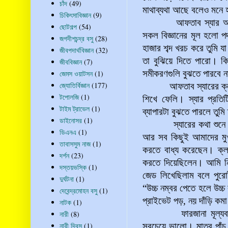
চাঁদ
(49)
মাথাব্যথা আছে বলেও মনে 
চিকিৎসাবিজ্ঞান
(9)
আফতাব স্যার অর্কের প
ছোটগল্প
(54)
সকল বিজ্ঞানের মূল হলো পদ
জগদীশচন্দ্র বসু
(28)
হাজার শব্দ খরচ করে তুমি 
জীবপদার্থবিজ্ঞান
(32)
তা বুঝিয়ে দিতে পারো। কি
জীববিজ্ঞান
(7)
সমীকরণগুলি বুঝতে পারবে 
জেমস ওয়াটসন
(1)
জ্যোতির্বিজ্ঞান
(177)
আফতাব স্যারের ক্লাসে 
টপোলজি
(1)
শিখে ফেলি। স্যার প্রতিট
টাইম ট্রাভেল
(1)
ব্যাপারটা বুঝতে পারলে তুম
ডাইনোসর
(1)
স্যারের কথা শুনে লেখা
ডিএনএ
(1)
আর সব কিছুই আমাদের মুখ
তাবাসসুম নাজ
(1)
করতে বাধ্য করেছেন। ক্লা
দর্শন
(23)
করতে দিয়েছিলেন। আমি ন
দস্তয়ভস্কি
(1)
জেড লিখেছিলাম বলে পুরো
দুর্ঘটনা
(1)
“উচ্চ নম্বর পেতে হলে উচ্
দেবেন্দ্রমোহন বসু
(1)
প্রাইভেট পড়, নয় দাঁড়ি ক
নাটক
(1)
ফারজানা মূল্
নারী
(8)
নারী দিবস
(1)
সবচেয়ে ভালো। মাত্র পাঁচ 