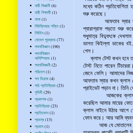
নারী বিজ্ঞানী
(6)
মধ্যে কঠিন প্রতিযোগিতা 
নারী শিক্ষার্থী
(1)
শুরু করেছে।
নাসা
(1)
আফতাব স্যার ক্লাস থ
নিউক্লিয়ার শক্তি
(1)
প্যারাগ্রাফ পড়তে শুরু 
নিউটন
(1)
শুধুমাত্র বিদ্যুৎকে দেখল
নোবেল পুরষ্কার
(77)
ডালত কিইল্লা ডাকের বই
.
পদার্থবিজ্ঞান
(190)
গেল।
পদার্থবিজ্ঞান
অলিম্পিয়াড
(1)
ক্লাস টেস্ট কখন হবে
পদার্থবিজ্ঞানী
(2)
টেস্ট নিতে পারেন টিচারর
পরিবেশ
(1)
জেনে ফেলি। আমাদের নিজস্
পল ডিরাক
(4)
আফতাব স্যার কখন ক্লাস
পাঠ প্রতিক্রিয়া
(23)
প্রাইভেট পড়ান না। তিনি 
পৃথিবী
(29)
আজকের ক্লাস টেস্টের
প্রকাশক
(1)
করেছিল আমার মায়ের ফোন
প্রতিক্রিয়া
(23)
ক্লাস নাইনে উঠার আগে ফ
প্রতিবেদন
(1)
ফোন করে। আর আমি ব্যব
প্রবন্ধ
(13)
আজ যে মোতালেব স্যার ইং
প্রবাস
(1)
হানড্রেড পার্সেন্ট গ্যার