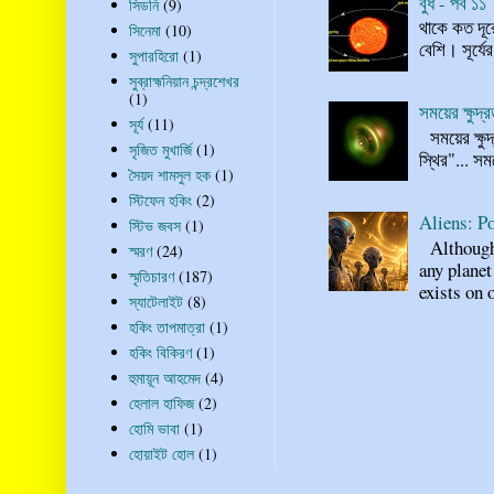
বুধ - পর্ব ১১
সিডনি
(9)
থাকে কত দূর
সিনেমা
(10)
বেশি। সূর্যে
সুপারহিরো
(1)
সুব্রাহ্মনিয়ান চন্দ্রশেখর
(1)
সময়ের ক্ষুদ
সূর্য
(11)
সময়ের ক্ষুদ
সৃজিত মুখার্জি
(1)
স্থির"... স
সৈয়দ শামসুল হক
(1)
স্টিফেন হকিং
(2)
Aliens: Po
স্টিভ জবস
(1)
Although n
স্মরণ
(24)
any planet
স্মৃতিচারণ
(187)
exists on o
স্যাটেলাইট
(8)
হকিং তাপমাত্রা
(1)
হকিং বিকিরণ
(1)
হুমায়ূন আহমেদ
(4)
হেলাল হাফিজ
(2)
হোমি ভাবা
(1)
হোয়াইট হোল
(1)