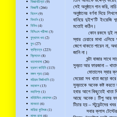
তিনি আমাকে উদ্দেশ্য করে
বিজ্ঞানচিন্তা
(9)
সেই অনুষ্ঠানে গান করি, ন
বিজ্ঞানী
(266)
অনুষ্ঠানের বর্ণনা দিয়ে লি
বিদেশ
(9)
বিবর্তন
(1)
বানিয়ে দুইশ’টি ইংরেজি শ
বিবিধ
(4)
মতোই কঠিন।
বিসিএস পরীক্ষা
(3)
কোন রকমে দুই লাইন ল
বুদ্ধদেব গুহ
(2)
স্যার চেয়ারে মাথা এলিয়ে
বুধ
(27)
জেগে থাকতে পারেন না, অথচ ব
ব্যক্তিত্ব
(223)
জানি না।
ব্রিসবেন
(8)
ঘন্টা বাজার সাথে সাথে 
ভালোবাসা
(26)
সুব্রত আর ফারজানা – খাত
ভ্রমণ কাহিনি
(113)
মোতালেব স্যার ক্লাস থ
মঙ্গল গ্রহ
(14)
মেয়েরা সব খাতা জড়ো করে 
মরিয়ম মির্জাখানি
(1)
সুব্রতকে অনেক কষ্ট করত
মহাকাশ
(13)
হবার আগে কিছুতেই খাতা দ
মহাবিশ্ব
(1)
মহিউদ্দিন মোহাম্মদ
(2)
আছে অনেক। টিপু আর ফয়স
মানবতা
(6)
টিচার হয় – স্টুডেন্টদের
মারিয়া কুনিৎজ
(1)
সবার ক্লাস টেস্টের খাত
মাসুদ রানা
(6)