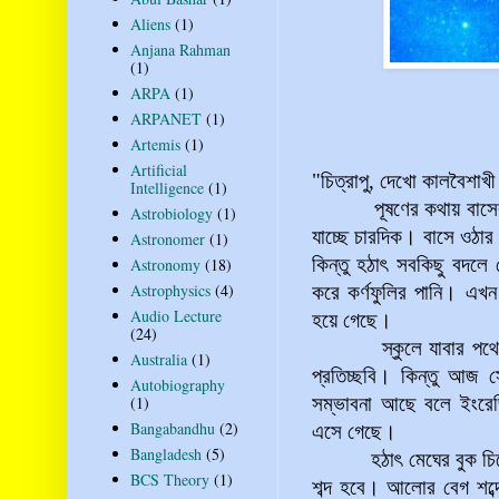
Aliens
(1)
Anjana Rahman
(1)
ARPA
(1)
ARPANET
(1)
Artemis
(1)
Artificial
"চিত্রাপু, দেখো কালবৈশাখী
Intelligence
(1)
পূষণের কথায় বাসের জ
Astrobiology
(1)
যাচ্ছে চারদিক। বাসে ওঠা
Astronomer
(1)
কিন্তু হঠাৎ সবকিছু বদ
Astronomy
(18)
Astrophysics
(4)
করে কর্ণফুলির পানি। এ
Audio Lecture
হয়ে গেছে।
(24)
স্কুলে যাবার পথে আমা
Australia
(1)
প্রতিচ্ছবি। কিন্তু আজ স
Autobiography
(1)
সম্ভাবনা আছে বলে ইংরেজ
Bangabandhu
(2)
এসে গেছে।
Bangladesh
(5)
হঠাৎ মেঘের বুক চিরে ছ
BCS Theory
(1)
শব্দ হবে। আলোর বেগ শব্