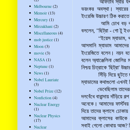
আফতাব স্যার য
Melbourne
(2)
ভয়ংকর অবস্থা। স্যারের ব
Memoir
(13)
ইংরেজি উচ্চারণ ঠিক করাতে
Mercury
(1)
আমি চোখ বড় বড় করে 
Mirzakhani
(2)
বললেন, "ছিট্‌রা - গো টু ই
Miscellaneous
(4)
“
ইয়েস ম্যাডাম, 
mob justice
(1)
আসমানি ম্যাডাম আমাদের
Moon
(3)
ইংরেজিতে বলেন। নয়ন ব
movie
(3)
NASA
(1)
বলেন অ্যাঞ্জেলিনা জোলির
Neptune
(1)
নিশ্চয় চিত্রাকে 'ছিট্‌রা' উচ
News
(1)
সিঁড়ি দিয়ে ছুটতে ছুটত
Nobel Lauriate
ম্যাডামের কথাগুলো এখনই 
(3)
ভেবেছিলাম তাদের
Nobel Prize
(12)
দলবেঁধে বারান্দায় দাঁড়িয়ে 
Nonfiction
(4)
অনেকে।
আমাদের ফার্স্টব
Nuclear Energy
(1)
দিয়ে তাদের ক্লাসে ঢোকায়।
Nuclear Physics
আমাদের ক্লাসের
কাউকে 
(17)
সবাই গেলো কোথায় আজ? নিশ
Nuclear