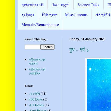
স্বপ্নলোকের চাবি
বিজ্ঞান বক্তৃতা
Science Talks
E
ব্যক্তিত্ব
বিবিধ প্রসঙ্গ
Miscellaneous
পাঠ প্রতিক্র
Memoirs/Remembrance
Search This Blog
Friday, 31 January 2020
বুধ - পর্ব ১
ফণীন্দ্রলাল দেব
পাঠাগার
ফণীন্দ্রলাল দেব
মেধাবৃত্তি
Labels
২য় শ্রেণি
(11)
400 Days
(1)
A J Jacobs
(1)
Abul Bashar
(1)