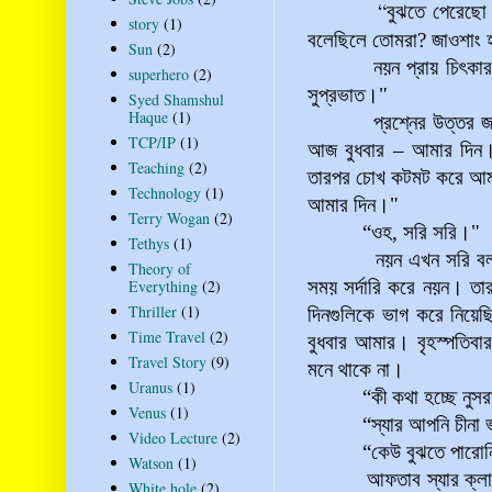
“
বুঝতে পেরেছো
story
(1)
বলেছিলে তোমরা? জাওশাং 
Sun
(2)
নয়ন প্রায় চিৎকার করে উ
superhero
(2)
সুপ্রভাত
।"
Syed Shamshul
Haque
(1)
প্রশ্নের উত্তর জানা থা
TCP/IP
(1)
আজ বুধবার – আমার দিন।
Teaching
(2)
তারপর চোখ কটমট করে আম
Technology
(1)
আমার দিন
।"
Terry Wogan
(2)
“ওহ, সরি সরি
।"
Tethys
(1)
নয়ন এখন সরি বললেও এ
Theory of
Everything
(2)
সময় সর্দারি করে নয়ন। তার
Thriller
(1)
দিনগুলিকে ভাগ করে নিয়েছ
Time Travel
(2)
বুধবার আমার। বৃহস্পতিবা
Travel Story
(9)
মনে থাকে না।
Uranus
(1)
“কী কথা হচ্ছে
নুস
Venus
(1)
“স্যার আপনি চীনা ভাষা
Video Lecture
(2)
“কেউ বুঝতে পারোনি?
Watson
(1)
আফতাব স্যার ক্লাসের
White hole
(2)