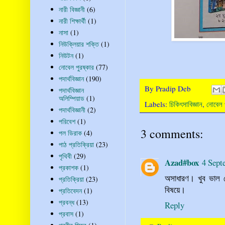
নারী বিজ্ঞানী
(6)
নারী শিক্ষার্থী
(1)
নাসা
(1)
নিউক্লিয়ার শক্তি
(1)
নিউটন
(1)
নোবেল পুরষ্কার
(77)
পদার্থবিজ্ঞান
(190)
By
Pradip Deb
পদার্থবিজ্ঞান
অলিম্পিয়াড
(1)
Labels:
চিকিৎসাবিজ্ঞান
,
নোবেল প
পদার্থবিজ্ঞানী
(2)
পরিবেশ
(1)
3 comments:
পল ডিরাক
(4)
পাঠ প্রতিক্রিয়া
(23)
পৃথিবী
(29)
Azad#box
4 Sept
প্রকাশক
(1)
অসাধারণ। খুব ভাল লে
প্রতিক্রিয়া
(23)
বিষয়ে।
প্রতিবেদন
(1)
প্রবন্ধ
(13)
Reply
প্রবাস
(1)