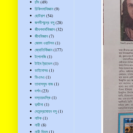
চাঁদ
(49)
চিকিৎসাবিজ্ঞান
(9)
ছোটগল্প
(54)
জগদীশচন্দ্র বসু
(28)
জীবপদার্থবিজ্ঞান
(32)
জীববিজ্ঞান
(7)
জেমস ওয়াটসন
(1)
জ্যোতির্বিজ্ঞান
(177)
টপোলজি
(1)
টাইম ট্রাভেল
(1)
ডাইনোসর
(1)
ডিএনএ
(1)
তাবাসসুম নাজ
(1)
দর্শন
(23)
দস্তয়ভস্কি
(1)
দুর্ঘটনা
(1)
দেবেন্দ্রমোহন বসু
(1)
নাটক
(1)
নারী
(8)
নারী দিবস
(1)