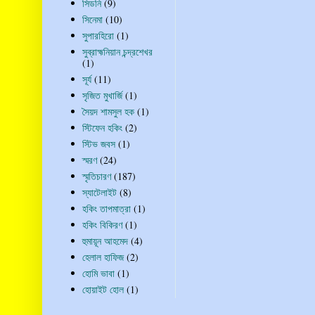
সিডনি
(9)
সিনেমা
(10)
সুপারহিরো
(1)
সুব্রাহ্মনিয়ান চন্দ্রশেখর
(1)
সূর্য
(11)
সৃজিত মুখার্জি
(1)
সৈয়দ শামসুল হক
(1)
স্টিফেন হকিং
(2)
স্টিভ জবস
(1)
স্মরণ
(24)
স্মৃতিচারণ
(187)
স্যাটেলাইট
(8)
হকিং তাপমাত্রা
(1)
হকিং বিকিরণ
(1)
হুমায়ূন আহমেদ
(4)
হেলাল হাফিজ
(2)
হোমি ভাবা
(1)
হোয়াইট হোল
(1)