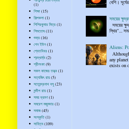
বেশি। সূর্যে
(1)
শিক্ষা
(15)
শিল্পকলা
(1)
সময়ের ক্ষুদ
শিশিরকুমার মিত্র
(1)
সময়ের ক্ষুদ
স্থির"... স
শিশুতোষ
(11)
শুক্র
(16)
শেন ইউন
(1)
Aliens: Po
শ্বেতবিবর
(1)
Although n
শ্রদ্ধার্ঘ্য
(2)
any planet
শ্রীলংকা
(9)
exists on o
সকল কাজের তত্ত্ব
(1)
সত্যজিৎ রায়
(5)
সত্যেন্দ্রনাথ বসু
(23)
সন্দীপ রায়
(1)
সময় ভ্রমণ
(1)
সমরেশ মজুমদার
(1)
সমাজ
(45)
সংস্কৃতি
(1)
সাহিত্য
(109)