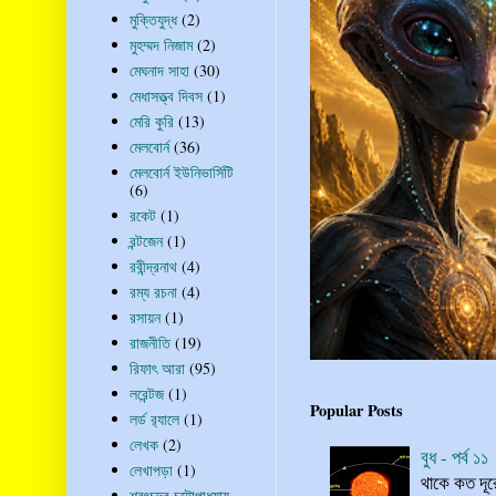
মুক্তিযুদ্ধ
(2)
মুহম্মদ নিজাম
(2)
মেঘনাদ সাহা
(30)
মেধাসত্ত্ব দিবস
(1)
মেরি কুরি
(13)
মেলবোর্ন
(36)
মেলবোর্ন ইউনিভার্সিটি
(6)
রকেট
(1)
রন্টজেন
(1)
রবীন্দ্রনাথ
(4)
রম্য রচনা
(4)
রসায়ন
(1)
রাজনীতি
(19)
রিফাৎ আরা
(95)
লরেন্টজ
(1)
Popular Posts
লর্ড র‍্যালে
(1)
লেখক
(2)
বুধ - পর্ব ১১
লেখাপড়া
(1)
থাকে কত দূর
শরৎচন্দ্র চট্টোপাধ্যায়