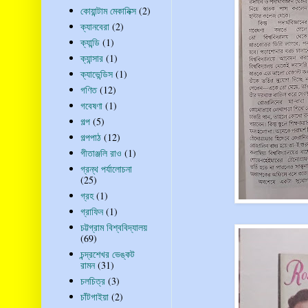
কোয়ান্টাম মেকানিক্স
(2)
ক্যানবেরা
(2)
ক্যান্ডি
(1)
ক্যান্সার
(1)
ক্যাভেন্ডিস
(1)
গণিত
(12)
গবেষণা
(1)
গল্প
(5)
গল্পপাঠ
(12)
গীতাঞ্জলি রাও
(1)
গ্রন্থ পর্যালোচনা
(25)
গ্রহ
(1)
গ্রাফিন
(1)
চট্টগ্রাম বিশ্ববিদ্যালয়
(69)
চন্দ্রশেখর ভেঙ্কট
রামন
(31)
চলচিত্র
(3)
চাঁটগাইয়া
(2)