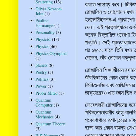
Scattering
(13)
করতে সাহায্য করে। চিকিৎস
Olivia Newton-
রোজালিন ও সোলোমন যখন তাঁ
John
(1)
ইনভেস্টিগেশন-এ প্রকাশের জ
Pauline
Harmange
(1)
দেন। এই প্রত্যাখ্যানে 
Personality
(3)
অনেক বিস্তারিত গবেষণা 
Physicist
(13)
পদ্ধতি। সেই প্রত্যাখ্যান
Physics
(46)
পর ১৯৭৭ সালে তিনি যখন তা
Physics Olympiad
পেলেন, তাঁর নোবেল বক্তৃত
(1)
planets
(8)
রোজালিন শিক্ষাজীবনে রসায়
Poetry
(3)
জীববিজ্ঞানের কোন কোর্স 
Politics
(3)
ফিজিওলজি এবং মেডিসিনের 
Power
(1)
ডাক্তারেরও এত জ্ঞান ছিল
Probir Mitro
(1)
Quantum
নোবেলজয়ী রোজালিনের গবেষ
Computer
(1)
পরিচ্ছন্নতাকর্মীর ঝাড়ু-বাল
Quantum
Mechanics
(4)
গবেষণাগারে রূপান্তরের মাধ্
Quantum Theory
ছাড়া আর কোন বাহুল্য সেখ
(3)
নোবেল পুরষ্কার পাবার আগ
R K Narayan
(2)