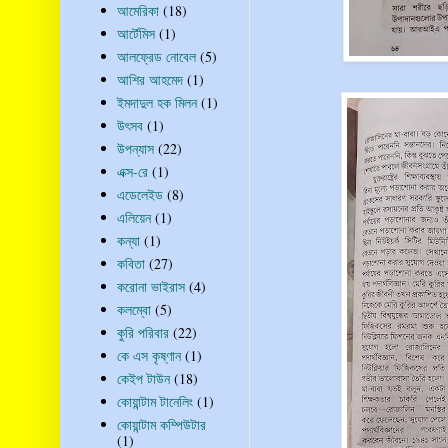
আমেরিকা
(18)
আর্টেমিস
(1)
আলফ্রেড নোবেল
(5)
আশির আহমেদ
(1)
ইমদাদুল হক মিলন
(1)
উৎসব
(1)
উপন্যাস
(22)
এক্স-রে
(1)
এডেলেইড
(8)
এলিয়েন
(1)
কন্যা
(1)
কবিতা
(27)
করোনা ভাইরাস
(4)
কলম্বো
(5)
কুরি পরিবার
(22)
কে এস কৃষ্ণান
(1)
কেইপ টাউন
(18)
কোয়ান্টাম টানেলিং
(1)
কোয়ান্টাম কম্পিউটার
(1)