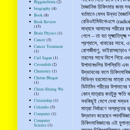
Bigganchinta
(2)
বৈজ্ঞানিক চিকিৎসার জন্য স
biography
(4)
বর্তমানে যেসব উন্নত বৈজ্ঞ
Book
(8)
রেডিওইমিউনোএসে (radi
Book Review
(15)
মাধ্যমে আমাদের শরীরের রক্
Brain Physics
(1)
গেলে – তা যত সূক্ষ্মাতিসূক
Cancer
(3)
প্রশ্বাসে, খাবারের সাথে,
Cancer Treatment
রোগজীবাণু, ভাইরাসছাড়াও 
(1)
তরলের সাথে মিশে গিয়ে এ
Carl Sagan
(1)
উপাদানগুলির উপস্থিতি এব
Cavendish
(2)
Chemistry
(1)
উদ্ভাবনের ফলে চিকিৎসাবিজ
Chetan Bhagat
বিভিন্ন হরমোনের মাত্রা ম
(1)
ভিটামিন শরীরের উপাদানের 
Chien-Shiung Wu
কোন্‌ মাত্রায় কতটুকু ক্ষতি
(1)
সবকিছুই মেপে দেখা সম্ভ
Citizenship
(1)
Colombo
(5)
মাত্রা নির্ধারণে অগ্রদূত
Computer
(1)
উদ্ভাবন করেছেন পদার্থবি
Computer
চিকিৎসাবিজ্ঞানের এই যুগা
Science
(1)
সালের চিকিৎসাবিজ্ঞানে নোব