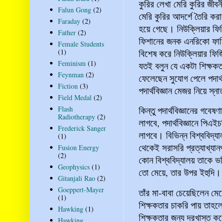
কুরির লেখা মেরি কুরির জ
Falun Gong
(2)
মেরি কুরির আদর্শে তৈরি কর
Faraday
(2)
হয়ে গেছে। নিউক্লিয়ার ফিজ
Father
(2)
ফিশানের জনক এনরিকো ফার্
Female Students
বিশেষ করে নিউক্লিয়ার ফিজ
(1)
Feminism
(1)
যতই বলুন যে একটা শিক্ষকত
Feynman
(2)
ফেলেছেন সুযোগ পেলে পদার
Fiction
(3)
পদার্থবিজ্ঞান মেজর নিয়ে 
Field Medal
(2)
Flash
কিন্তু পদার্থবিজ্ঞানের গবে
Radiotherapy
(2)
লাগবে, পদার্থবিজ্ঞানে পি
Frederick Sanger
লাগবে। বিভিন্ন বিশ্ববিদ্
(1)
থেকেই সরাসরি প্রত্যাখ্যা
Fusion Energy
(2)
কোন বিশ্ববিদ্যালয় তাকে ভর
Geophysics
(1)
তো মেয়ে, তার উপর ইহুদি। 
Gitanjali Rao
(2)
Goeppert-Mayer
তাঁর মা-বাবা চেয়েছিলেন ম
(1)
শিক্ষকতার চাকরি পায় তাহল
Hawking
(1)
শিক্ষকতার জন্য দরখাস্ত ক
Hawking