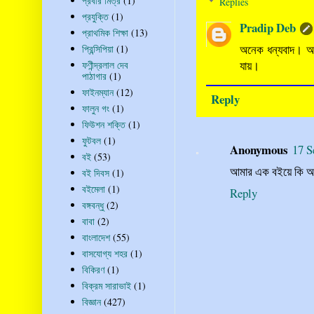
প্রবীর মিত্র
(1)
Replies
প্রযুক্তি
(1)
Pradip Deb
প্রাথমিক শিক্ষা
(13)
অনেক ধন্যবাদ। অগ
প্রিন্সিপিয়া
(1)
যায়।
ফণীন্দ্রলাল দেব
পাঠাগার
(1)
ফাইনম্যান
(12)
Reply
ফালুন গং
(1)
ফিউশন শক্তি
(1)
ফুটবল
(1)
Anonymous
17 S
বই
(53)
আমার এক বইয়ে কি আপ
বই দিবস
(1)
বইমেলা
(1)
Reply
বঙ্গবন্ধু
(2)
বাবা
(2)
বাংলাদেশ
(55)
বাসযোগ্য শহর
(1)
বিকিরণ
(1)
বিক্রম সারাভাই
(1)
বিজ্ঞান
(427)