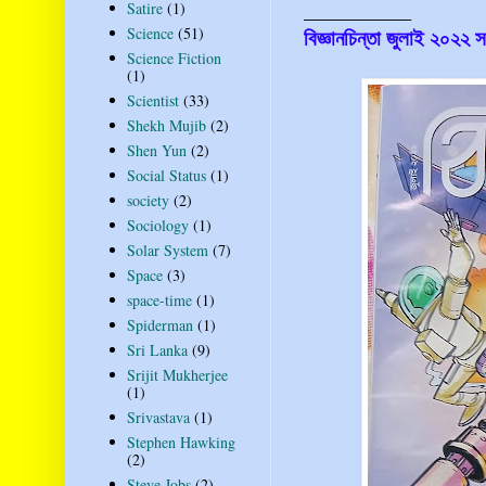
___________
Satire
(1)
Science
(51)
বিজ্ঞানচিন্তা জুলাই ২০২২ স
Science Fiction
(1)
Scientist
(33)
Shekh Mujib
(2)
Shen Yun
(2)
Social Status
(1)
society
(2)
Sociology
(1)
Solar System
(7)
Space
(3)
space-time
(1)
Spiderman
(1)
Sri Lanka
(9)
Srijit Mukherjee
(1)
Srivastava
(1)
Stephen Hawking
(2)
Steve Jobs
(2)