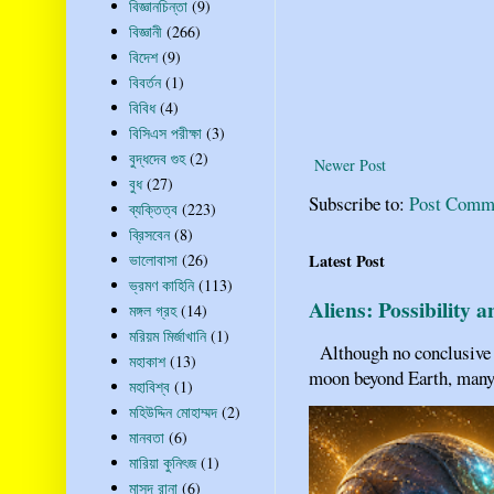
বিজ্ঞানচিন্তা
(9)
বিজ্ঞানী
(266)
বিদেশ
(9)
বিবর্তন
(1)
বিবিধ
(4)
বিসিএস পরীক্ষা
(3)
বুদ্ধদেব গুহ
(2)
Newer Post
বুধ
(27)
Subscribe to:
Post Comm
ব্যক্তিত্ব
(223)
ব্রিসবেন
(8)
ভালোবাসা
(26)
Latest Post
ভ্রমণ কাহিনি
(113)
Aliens: Possibility 
মঙ্গল গ্রহ
(14)
মরিয়ম মির্জাখানি
(1)
Although no conclusive ev
মহাকাশ
(13)
moon beyond Earth, many pe
মহাবিশ্ব
(1)
মহিউদ্দিন মোহাম্মদ
(2)
মানবতা
(6)
মারিয়া কুনিৎজ
(1)
মাসুদ রানা
(6)