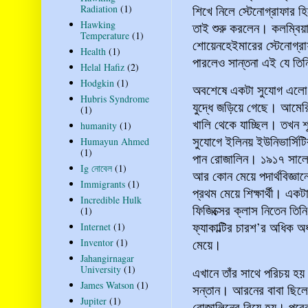
শিখে নিলে স্টেনোগ্রাফার 
Radiation
(1)
Hawking
তাই শুরু করলেন। কলম্বিয়া 
Temperature
(1)
শোয়েনহেইমারের স্টেনোগ্রাফ
Health
(1)
পারলেও সান্তনা এই যে তি
Helal Hafiz
(2)
Hodgkin
(1)
অবশেষে একটা সুযোগ এলো র
Hubris Syndrome
যুদ্ধে জড়িয়ে গেছে। আমের
(1)
খালি থেকে যাচ্ছিল। তখন শ
humanity
(1)
সুযোগে ইলিনয় ইউনিভার্সিটির
Humayun Ahmed
(1)
পান রোজালিন। ১৯১৭ সালে ব
Ig নোবেল
(1)
আর কোন মেয়ে পদার্থবিজ্ঞান
Immigrants
(1)
প্রথম মেয়ে শিক্ষার্থী। একটা
Incredible Hulk
ফিজিক্সের ক্লাস নিতেন তিনি।
(1)
ফ্যাকাল্টির চারশ’র অধিক 
Internet
(1)
Inventor
(1)
মেয়ে।
Jahangirnagar
University
(1)
এখানে তাঁর সাথে পরিচয় হ
James Watson
(1)
সন্তান। আরনের বাবা ছিলে
Jupiter
(1)
রোজালিনের বিয়ে হয়। পরের 