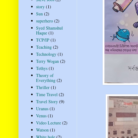
story
(1)
Sun
(2)
superhero
(2)
Syed Shamshul
Haque
(1)
TCP/IP
(1)
Teaching
(2)
Technology
(1)
Terry Wogan
(2)
Tethys
(1)
Theory of
Everything
(2)
Thriller
(1)
Time Travel
(2)
Travel Story
(9)
Uranus
(1)
Venus
(1)
Video Lecture
(2)
Watson
(1)
White hole
(2)