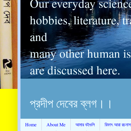
Our everyday scienc
hobbies, literature, t
and
many other human is
are discussed here.
প্রদীপ দেবের ব্লগ।।
Home
About Me
আমার বইগুলি
রিফাৎ আরা রচনাস