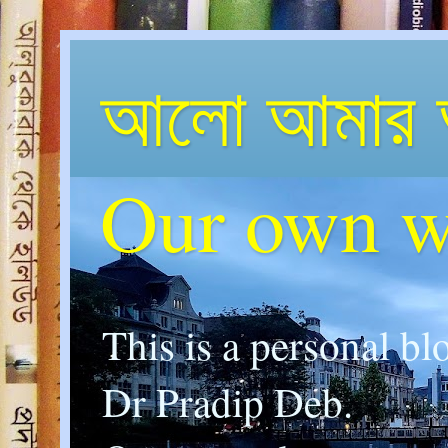
আলো আমার 
Our own w
This is a personal bl
Dr Pradip Deb.