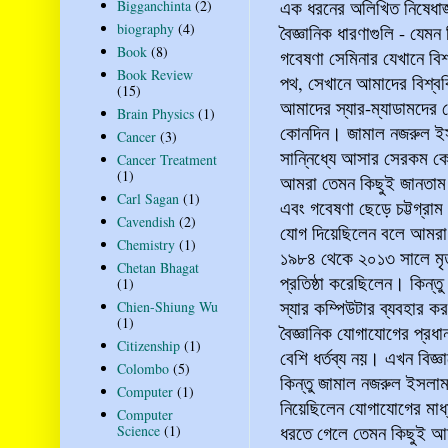
এক ধরনের অলিখিত নিষেধাজ্ঞা
Bigganchinta
(2)
biography
(4)
বৈজ্ঞানিক ধারণাগুলি - যেম
Book
(8)
গবেষণা সেমিনার যেখানে বিশ্
Book Review
পথ, সেখানে আমাদের বিশ্বব
(15)
আমাদের স্যার-ম্যাডামদের
Brain Physics
(1)
কোনদিন। জামাল নজরুল ইসলা
Cancer
(3)
সান্নিধ্যে আসার সেরকম কোন
Cancer Treatment
(1)
আমরা তেমন কিছুই জানতাম ন
Carl Sagan
(1)
এবং গবেষণা ছেড়ে চট্টগ্রাম
Cavendish
(2)
যোগ দিয়েছিলেন বলে আমরা স
Chemistry
(1)
১৯৮৪ থেকে ২০১৩ সালে মৃত্য
Chetan Bhagat
প্রতিষ্ঠা করেছিলেন। কিন্ত
(1)
স্যার কম্পিউটার ব্যবহার ক
Chien-Shiung Wu
(1)
বৈজ্ঞানিক যোগাযোগের প্র
Citizenship
(1)
বেশি ধর্তব্য নয়। এখন বিজ্
Colombo
(5)
কিন্তু জামাল নজরুল ইসলাম 
Computer
(1)
নিয়েছিলেন যোগাযোগের মাধ্
Computer
ধরতে গেলে তেমন কিছুই আম
Science
(1)