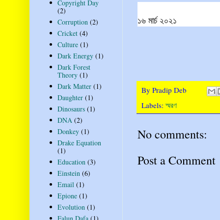
Copyright Day
(2)
১৬ মার্চ ২০২১
Corruption
(2)
Cricket
(4)
Culture
(1)
Dark Energy
(1)
Dark Forest
Theory
(1)
Dark Matter
(1)
By
Pradip Deb
Daughter
(1)
Labels:
স্মরণ
Dinosaurs
(1)
DNA
(2)
No comments:
Donkey
(1)
Drake Equation
(1)
Post a Comment
Education
(3)
Einstein
(6)
Email
(1)
Epione
(1)
Evolution
(1)
Falun Dafa
(1)