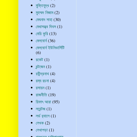
মুক্তিযুদ্ধ
(2)
মুহম্মদ নিজাম
(2)
মেঘনাদ সাহা
(30)
মেধাসত্ত্ব দিবস
(1)
মেরি কুরি
(13)
মেলবোর্ন
(36)
মেলবোর্ন ইউনিভার্সিটি
(6)
রকেট
(1)
রন্টজেন
(1)
রবীন্দ্রনাথ
(4)
রম্য রচনা
(4)
রসায়ন
(1)
রাজনীতি
(19)
রিফাৎ আরা
(95)
লরেন্টজ
(1)
লর্ড র‍্যালে
(1)
লেখক
(2)
লেখাপড়া
(1)
শরৎচন্দ্র চট্টোপাধ্যায়