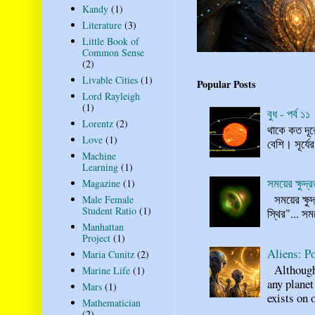
Kandy
(1)
Literature
(3)
Little Book of
Common Sense
(2)
Livable Cities
(1)
Popular Posts
Lord Rayleigh
(1)
বুধ - পর্ব ১১
Lorentz
(2)
থাকে কত দূর
Love
(1)
বেশি। সূর্যে
Machine
Learning
(1)
সময়ের ক্ষুদ
Magazine
(1)
সময়ের ক্ষুদ
Male Female
Student Ratio
(1)
স্থির"... স
Manhattan
Project
(1)
Aliens: Po
Maria Cunitz
(2)
Although n
Marine Life
(1)
any planet
Mars
(1)
exists on o
Mathematician
(2)