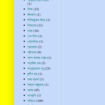
(1)
শিক্ষা
(15)
শিল্পকলা
(1)
শিশিরকুমার মিত্র
(1)
শিশুতোষ
(11)
শুক্র
(16)
শেন ইউন
(1)
শ্বেতবিবর
(1)
শ্রদ্ধার্ঘ্য
(2)
শ্রীলংকা
(9)
সকল কাজের তত্ত্ব
(1)
সত্যজিৎ রায়
(5)
সত্যেন্দ্রনাথ বসু
(23)
সন্দীপ রায়
(1)
সময় ভ্রমণ
(1)
সমরেশ মজুমদার
(1)
সমাজ
(45)
সংস্কৃতি
(1)
সাহিত্য
(109)