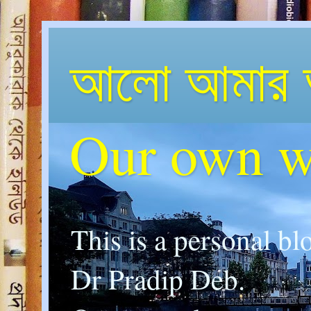
আলো আমার 
Our own w
This is a personal bl
Dr Pradip Deb.