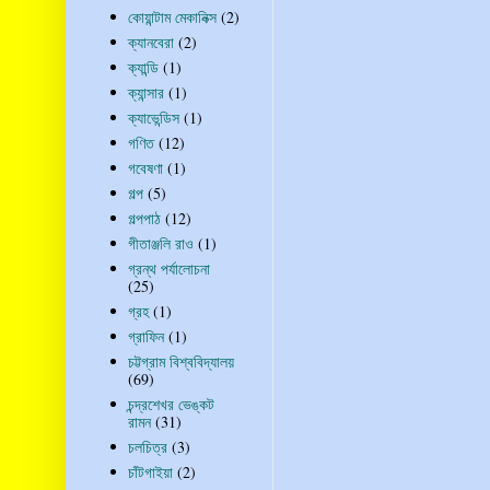
কোয়ান্টাম মেকানিক্স
(2)
ক্যানবেরা
(2)
ক্যান্ডি
(1)
ক্যান্সার
(1)
ক্যাভেন্ডিস
(1)
গণিত
(12)
গবেষণা
(1)
গল্প
(5)
গল্পপাঠ
(12)
গীতাঞ্জলি রাও
(1)
গ্রন্থ পর্যালোচনা
(25)
গ্রহ
(1)
গ্রাফিন
(1)
চট্টগ্রাম বিশ্ববিদ্যালয়
(69)
চন্দ্রশেখর ভেঙ্কট
রামন
(31)
চলচিত্র
(3)
চাঁটগাইয়া
(2)