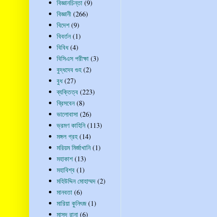
বিজ্ঞানচিন্তা
(9)
বিজ্ঞানী
(266)
বিদেশ
(9)
বিবর্তন
(1)
বিবিধ
(4)
বিসিএস পরীক্ষা
(3)
বুদ্ধদেব গুহ
(2)
বুধ
(27)
ব্যক্তিত্ব
(223)
ব্রিসবেন
(8)
ভালোবাসা
(26)
ভ্রমণ কাহিনি
(113)
মঙ্গল গ্রহ
(14)
মরিয়ম মির্জাখানি
(1)
মহাকাশ
(13)
মহাবিশ্ব
(1)
মহিউদ্দিন মোহাম্মদ
(2)
মানবতা
(6)
মারিয়া কুনিৎজ
(1)
মাসুদ রানা
(6)