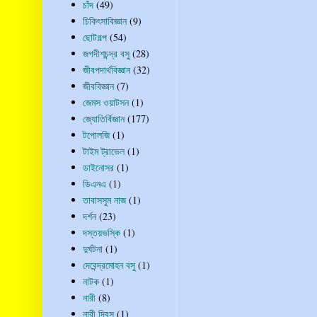
চাঁদ
(49)
চিকিৎসাবিজ্ঞান
(9)
ছোটগল্প
(54)
জগদীশচন্দ্র বসু
(28)
জীবপদার্থবিজ্ঞান
(32)
জীববিজ্ঞান
(7)
জেমস ওয়াটসন
(1)
জ্যোতির্বিজ্ঞান
(177)
টপোলজি
(1)
টাইম ট্রাভেল
(1)
ডাইনোসর
(1)
ডিএনএ
(1)
তাবাসসুম নাজ
(1)
দর্শন
(23)
দস্তয়ভস্কি
(1)
দুর্ঘটনা
(1)
দেবেন্দ্রমোহন বসু
(1)
নাটক
(1)
নারী
(8)
নারী দিবস
(1)