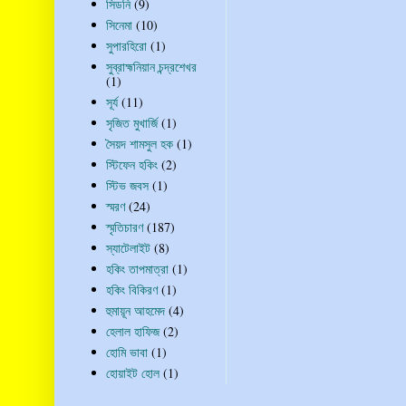
সিডনি
(9)
সিনেমা
(10)
সুপারহিরো
(1)
সুব্রাহ্মনিয়ান চন্দ্রশেখর
(1)
সূর্য
(11)
সৃজিত মুখার্জি
(1)
সৈয়দ শামসুল হক
(1)
স্টিফেন হকিং
(2)
স্টিভ জবস
(1)
স্মরণ
(24)
স্মৃতিচারণ
(187)
স্যাটেলাইট
(8)
হকিং তাপমাত্রা
(1)
হকিং বিকিরণ
(1)
হুমায়ূন আহমেদ
(4)
হেলাল হাফিজ
(2)
হোমি ভাবা
(1)
হোয়াইট হোল
(1)