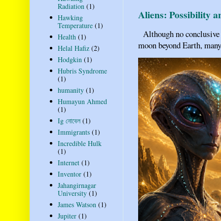
Radiation
(1)
Aliens: Possibility 
Hawking
Temperature
(1)
Although no conclusive ev
Health
(1)
moon beyond Earth, many pe
Helal Hafiz
(2)
Hodgkin
(1)
Hubris Syndrome
(1)
humanity
(1)
Humayun Ahmed
(1)
Ig নোবেল
(1)
Immigrants
(1)
Incredible Hulk
(1)
Internet
(1)
Inventor
(1)
Jahangirnagar
University
(1)
James Watson
(1)
Jupiter
(1)