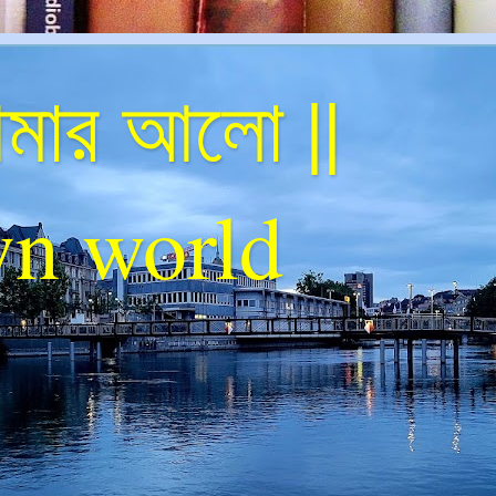
ার আলো ||
n world