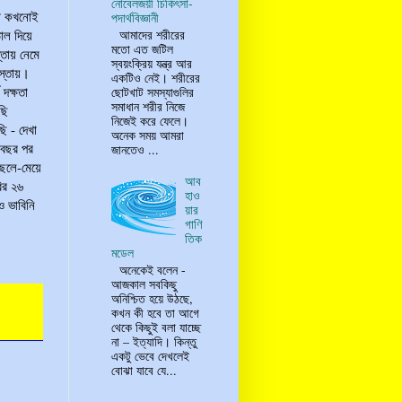
নোবেলজয়ী চিকিৎসা-
টা কখনোই
পদার্থবিজ্ঞানী
আমাদের শরীরের
াল দিয়ে
মতো এত জটিল
্তায় নেমে
স্বয়ংক্রিয় যন্ত্র আর
াস্তায়।
একটিও নেই। শরীরের
দক্ষতা
ছোটখাট সমস্যাগুলির
সমাধান শরীর নিজে
ছি
নিজেই করে ফেলে।
ছি - দেখা
অনেক সময় আমরা
 বছর পর
জানতেও ...
ছেলে-মেয়ে
আব
ির ২৬
হাও
ও ভাবিনি
য়ার
গাণি
তিক
মডেল
অনেকেই বলেন -
আজকাল সবকিছু
অনিশ্চিত হয়ে উঠছে,
কখন কী হবে তা আগে
থেকে কিছুই বলা যাচ্ছে
না – ইত্যাদি। কিন্তু
একটু ভেবে দেখলেই
বোঝা যাবে যে...