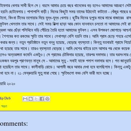
টবেলার খেলার সাথী ছিল সে। বয়সে আমার চেয়ে বছর খানেকের বড় হলেও আমাদের আচরণে সে
 হয়নি ছোটবেলায়। পাশাপাশি বাড়ী। দিনের কিছুটা সময় তাদের উঠানেই কাটতো - খেঁজুর গাছের ড
ানো, কিংবা টিনের তলোয়ার দিয়ে যুদ্ধ-যুদ্ধ খেলায়। ছুটির দিনের দুপুরে মাঝে মাঝে বাজারের রাস
িত ফুটবল খেলতাম তার সাথে। সেই সময় রিক্সা ছাড়া আর কোন যানবাহন চলতো না আমাদের সেই র
্রিকা আর ছেঁড়া পলিথিনে দড়ি পেঁচিয়ে তৈরি হতো আমাদের ফুটবল। এসব উপকরণ জোগাড়ে আশ্চর্য 
 শৈশবের কত রকমের স্মৃতি তার সাথে। লেখাপড়া বেশি হয়নি তার। আমি গ্রাম ছেড়ে শহরে এসে
রার জন্য। নতুন প্রতিষ্ঠানে নতুন বন্ধু হয়েছে, বেড়েছে ব্যস্ততা। কিন্তু যতবারই গ্রামে গিয়ে
থা হয়েছে তার সাথে। তারও ব্যস্ততা বেড়েছে। আমি দেশের বাইরে চলে আসার পর থেকে কয়েক
হলেও অন্তরঙ্গতা কমেনি একটুও। সে গ্রামের চৌকিদার হয়েছে, তারপর দফাদার। তার ঘরসংসার 
একজন ভরপুর প্রাণবন্ত মানুষ সে - আমাদের সুতু - সবাই যাকে পলাশ দফাদার বলে। গত জানুয়ার
খা হয়েছিল তার সাথে। কালীবাড়ি রোডে। আগামী বছর আবার দেখা হবে বলেছিলাম। কিন্তু একটু
া হবে না। ২১ ফেব্রুয়ারি সুতু মারা গেছে। স্মৃতিগুলো বড্ড বেশি ভারী মনে হচ্ছে।
ুয়ারি ২০২০
dip Deb
:
স্মরণ
comments: