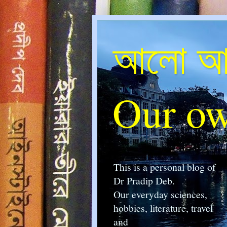
আলো আম
Our ow
This is a personal blog of
Dr Pradip Deb.
Our everyday sciences,
hobbies, literature, travel
and