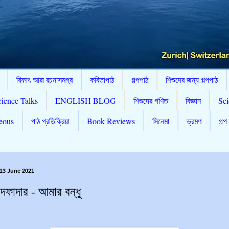
রিফাৎ আরা রচনাসমগ্র
কবিতাপাঠ
গল্পপাঠ
শিশুদের জন্য গল্পপাঠ
cience Talks
ENGLISH BLOG
শিশুদের গণিত
বিজ্ঞান
Sci
eous
পাঠ প্রতিক্রিয়া
Book Reviews
সিনেমা
ভ্রমণ
গল্প
13 June 2021
দফাদার - আমার বন্ধু