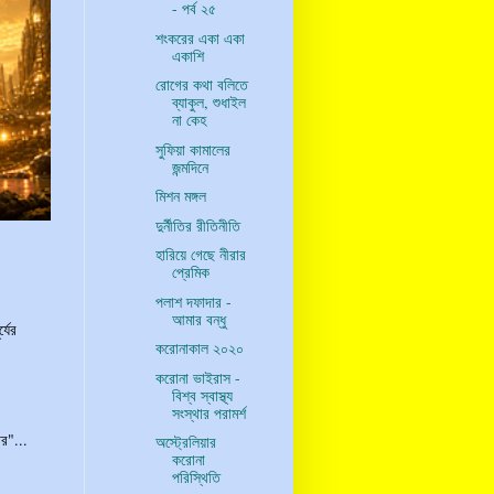
- পর্ব ২৫
শংকরের একা একা
একাশি
রোগের কথা বলিতে
ব্যাকুল, শুধাইল
না কেহ
সুফিয়া কামালের
জন্মদিনে
মিশন মঙ্গল
দুর্নীতির রীতিনীতি
হারিয়ে গেছে নীরার
প্রেমিক
পলাশ দফাদার -
আমার বন্ধু
্যের
করোনাকাল ২০২০
করোনা ভাইরাস -
বিশ্ব স্বাস্থ্য
সংস্থার পরামর্শ
র"...
অস্ট্রেলিয়ার
করোনা
পরিস্থিতি