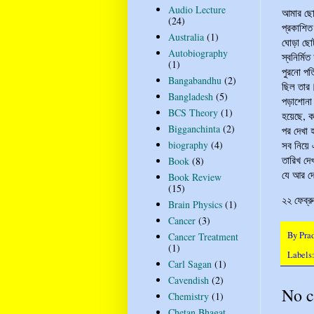
Audio Lecture
আমার ছো
(24)
প্রকাশিত
Australia
(1)
ঘোড়া ছোট
Autobiography
স্বনির্ম
(1)
পুরনো পত
Bangabandhu
(2)
ছিল তার।
Bangladesh
(5)
পড়াশোনা ক
BCS Theory
(1)
হয়েছে, ক
Bigganchinta
(2)
পর দেখা 
সব নিয়ে 
biography
(4)
তারিখ দে
Book
(8)
যে আর দেখ
Book Review
(15)
২২ ফেব্র
Brain Physics
(1)
Cancer
(3)
By
Pra
Cancer Treatment
(1)
Labels
Carl Sagan
(1)
Cavendish
(2)
No 
Chemistry
(1)
Chetan Bhagat