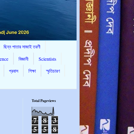
ছিন্ন পাতার সাজাই তরণী
ence
বিজ্ঞানী
Scientists
প্রবাস
শিক্ষা
স্মৃতিচারণ
Total Pageviews
7
8
3
5
5
8