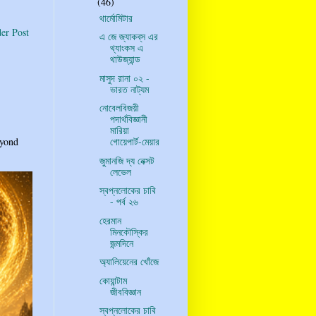
(46)
থার্মোমিটার
er Post
এ জে জ্যাকব্‌স এর
থ্যাংকস এ
থাউজ্যান্ড
মাসুদ রানা ০২ -
ভারত নাট্যম
নোবেলবিজয়ী
পদার্থবিজ্ঞানী
মারিয়া
eyond
গোয়েপার্ট-মেয়ার
জুমানজি দ্য নেক্সট
লেভেল
স্বপ্নলোকের চাবি
- পর্ব ২৬
হেরমান
মিনকৌস্কির
জন্মদিনে
অ্যালিয়েনের খোঁজে
কোয়ান্টাম
জীববিজ্ঞান
স্বপ্নলোকের চাবি