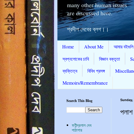
many other human issues
are discussed here.
প্রদীপ দেবের ব্লগ।।
Home
About Me
আমার বইগুলি
স্বপ্নলোকের চাবি
বিজ্ঞান বক্তৃতা
S
ব্যক্তিত্ব
বিবিধ প্রসঙ্গ
Miscellan
Memoirs/Remembrance
Search This Blog
Sunday, 
পলাশ 
ফণীন্দ্রলাল দেব
পাঠাগার