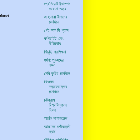
প্রেসিডেন্ট ট্রাম্পের
করোনা তত্ত্ব
planet
জাহানারা ইমামের
জন্মদিনে
গেট অফ দি গ্রাস
কপিরাইট এবং
নীতিবোধ
খিঁচুড়ি প্রশিক্ষণ
ধর্ষণ: পুরুষদের
লজ্জা
মেরি কুরির জন্মদিনে
ফিওদর
দস্তয়ভস্কির
জন্মদিনে
চট্টগ্রাম
বিশ্ববিদ্যালয়
দিবস
আর্নল্ড সামারফেল্ড
আমাদের রশীদুন্নবী
স্যার
টোকিও অলিম্পিক