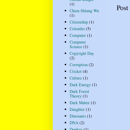
(1)
Post
Chien-Shiung Wu
(1)
Citizenship
(1)
Colombo
(5)
Computer
(1)
Computer
Science
(1)
Copyright Day
(2)
Corruption
(2)
Cricket
(4)
Culture
(1)
Dark Energy
(1)
Dark Forest
Theory
(1)
Dark Matter
(1)
Daughter
(1)
Dinosaurs
(1)
DNA
(2)
Donkey
(1)