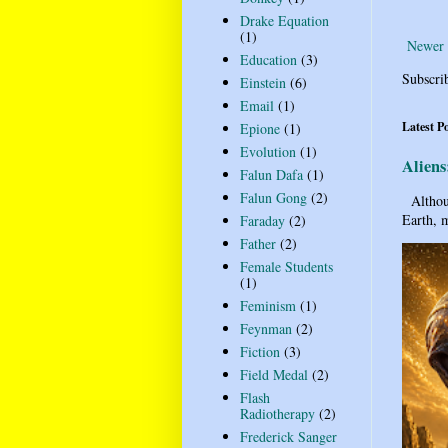
Drake Equation
(1)
Newer 
Education
(3)
Subscri
Einstein
(6)
Email
(1)
Latest P
Epione
(1)
Evolution
(1)
Aliens
Falun Dafa
(1)
Falun Gong
(2)
Althoug
Earth, m
Faraday
(2)
Father
(2)
Female Students
(1)
Feminism
(1)
Feynman
(2)
Fiction
(3)
Field Medal
(2)
Flash
Radiotherapy
(2)
Frederick Sanger