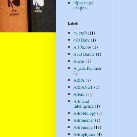
ফণীন্দ্রলাল দেব
মেধাবৃত্তি
Labels
২য় শ্রেণি
(11)
400 Days
(1)
A J Jacobs
(1)
Abul Bashar
(1)
Aliens
(1)
Anjana Rahman
(1)
ARPA
(1)
ARPANET
(1)
Artemis
(1)
Artificial
Intelligence
(1)
Astrobiology
(1)
Astronomer
(1)
Astronomy
(18)
Astrophysics
(4)