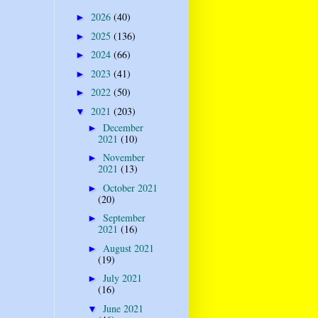
2026
(40)
►
2025
(136)
►
2024
(66)
►
2023
(41)
►
2022
(50)
►
2021
(203)
▼
December
►
2021
(10)
November
►
2021
(13)
October 2021
►
(20)
September
►
2021
(16)
August 2021
►
(19)
July 2021
►
(16)
June 2021
▼