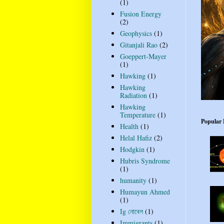
(1)
Fusion Energy
(2)
Geophysics
(1)
Gitanjali Rao
(2)
Goeppert-Mayer
(1)
Hawking
(1)
Hawking
Radiation
(1)
Hawking
Temperature
(1)
Popular 
Health
(1)
Helal Hafiz
(2)
Hodgkin
(1)
Hubris Syndrome
(1)
humanity
(1)
Humayun Ahmed
(1)
Ig নোবেল
(1)
Immigrants
(1)