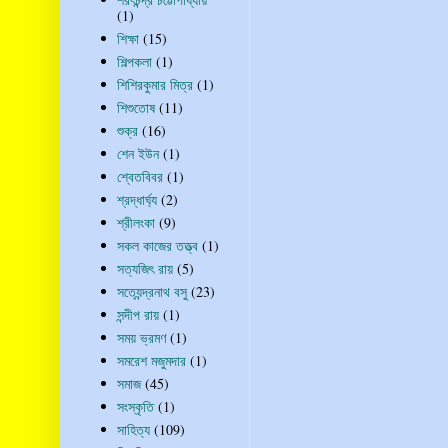
(1)
শিক্ষা
(15)
শিল্পকলা
(1)
শিশিরকুমার মিত্র
(1)
শিশুতোষ
(11)
শুক্র
(16)
শেন ইউন
(1)
শ্বেতবিবর
(1)
শ্রদ্ধার্ঘ্য
(2)
শ্রীলংকা
(9)
সকল কাজের তত্ত্ব
(1)
সত্যজিৎ রায়
(5)
সত্যেন্দ্রনাথ বসু
(23)
সন্দীপ রায়
(1)
সময় ভ্রমণ
(1)
সমরেশ মজুমদার
(1)
সমাজ
(45)
সংস্কৃতি
(1)
সাহিত্য
(109)