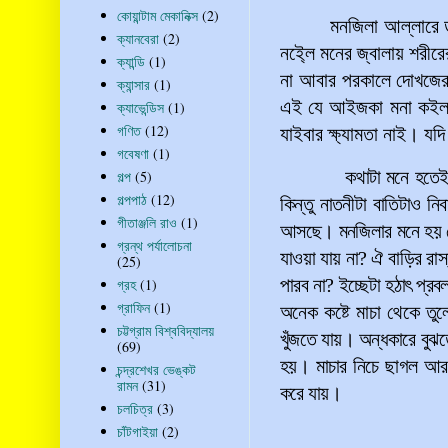
কোয়ান্টাম মেকানিক্স
(2)
মনজিলা
আল্লারে
ক্যানবেরা
(2)
নই্লে
মনের
জ্বালায়
শরীরে
ক্যান্ডি
(1)
না
আবার
পরকালে
দোখজে
ক্যান্সার
(1)
এই
যে
আইজকা
মনা
কই
ক্যাভেন্ডিস
(1)
গণিত
(12)
যাইবার
ক্ষ্যামতা
নাই
।
যদি
গবেষণা
(1)
কথাটা
মনে
হতে
গল্প
(5)
গল্পপাঠ
(12)
কিন্তু
নাতনীটা
বাতিটাও
নিব
গীতাঞ্জলি রাও
(1)
আসছে
।
মনজিলার
মনে
হয়
গ্রন্থ পর্যালোচনা
যাওয়া
যায়
না
?
ঐ
বাড়ির
রাস
(25)
পারব
না
?
ইচ্ছেটা
হঠাৎ
প্রব
গ্রহ
(1)
গ্রাফিন
(1)
অনেক
কষ্টে
মাচা
থেকে
তুল
চট্টগ্রাম বিশ্ববিদ্যালয়
খুঁজতে
যায়
।
অন্ধকারে
বুঝ
(69)
হয়
।
মাচার
নিচে
ছাগল
আর
চন্দ্রশেখর ভেঙ্কট
রামন
(31)
করে
যায়
।
চলচিত্র
(3)
চাঁটগাইয়া
(2)