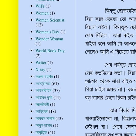
WiFi
(1)
কিন্তু
ছোডভাই
Women
(1)
বিয়া
করব
হেইডা তো আর ক
Women Scientist
(12)
বিছনা লইল। কিন্তুক ছো
Women's Day
(1)
দোষ দিছিল। তারা কইত 
Wonder Woman
খাইয়া
বলে
আমি
যে
আগুন
(1)
World Book Day
গেলেও
আমি
এ
বিয়েতে
রা
(2)
Writer
(1)
শেষ
পর্যন্ত
ছোড
X-ray
(1)
সেই
কতদিনের
কতা
।
বিয়া
অঞ্জনা রহমান
(1)
আগের
থেকে
সারা
রাইত
অস্ট্রেলিয়া
(61)
গিয়া
চাইল
জমত
না
।
বড়ভ
আইনস্টাইন
(37)
বড়
তামার
ডেগে
চিকন
চাই
আইরিন কুরি
(11)
আত্মজীবনী
(1)
আর
বিয়ার
দি
আফ্রিকা
(18)
খাওয়াইলোতো
না
,
বিছানা
আবদুস সালাম
(13)
আবুল বাসার
(1)
দেইখল
না
।
শেষে
সেলা
আবৃত্তি
(41)
বড়ভাবীজান
মুখ
ভার
কইরা