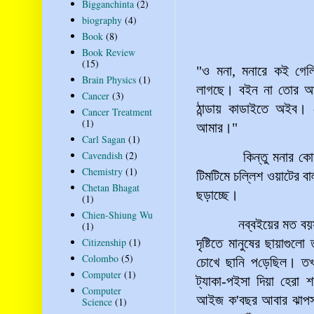
Bigganchinta
(2)
biography
(4)
Book
(8)
Book Review
(15)
"
ও
মনা
,
মনারে
কই
গেল
Brain Physics
(1)
লাগছে
।
বইন
না
তোর
আ
Cancer
(3)
ঠান্ডায়
কাডাইতে
অইব
।
Cancer Treatment
(1)
আমার
।
"
Carl Sagan
(1)
Cavendish
(2)
কিন্তু
মনার
কো
Chemistry
(1)
টিমটিমে
চল্লিশ
ওয়াটের
বা
Chetan Bhagat
ছড়াচ্ছে
।
(1)
Chien-Shiung Wu
নব্বইয়ের
মত
বয়
(1)
Citizenship
(1)
দৃষ্টিতে
মানুষের
ছায়াগুলো
Colombo
(5)
চোখে
ছানি
প
ড়ে
ছিল
।
ত
Computer
(1)
ট্যা
কা
-
পইসা
দিয়া
হেরা
শ
Computer
আইজ
ক
'
বছর
আবার
ঝাপস
Science
(1)