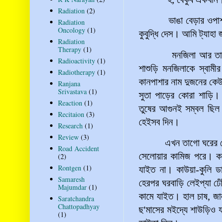
Radiation
(2)
ভাঙা
বেড়ার
ওপা
Radiation
Oncology
(1)
কুবুদ্ধি
দেস
।
আমি
ট্যাহা
Radiation
Therapy
(1)
মনজিলা
আর
তা
Radioactivity
(1)
শাশুড়ি
মনজিলাকে
স্বামীর
Radiotherapy
(1)
কানপাশার
নাম
দুজনের
কে
Ranjana
Srivastava
(1)
সুতা
পাড়ের
কোরা
শাড়ি
।
Reaction
(1)
তুষের
আগুনই
সম্বল
ছিল
Recitaion
(3)
হেইসব
দিন
।
Research
(1)
Review
(3)
এখন
তাগো
ঘরের
Road Accident
সেলোয়ার
কামিজ
পরে
।
ক
(2)
Rontgen
(1)
যাইত
না
।
কাউয়া
-
কুলি
ড
Samaresh
হেরপর
ঘরবাড়ি
লেইপ্যা
ঢে
Majumdar
(1)
কামে
যাইত
।
হাল
চাষ
,
জা
Saratchandra
Chattopadhyay
ছ
'
মাসের
মইদ্যে
শাউড়িও
(1)