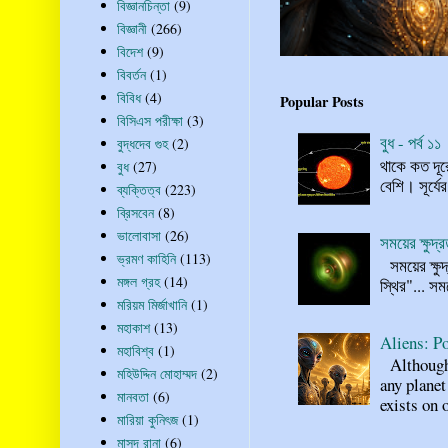
বিজ্ঞানচিন্তা
(9)
বিজ্ঞানী
(266)
বিদেশ
(9)
বিবর্তন
(1)
বিবিধ
(4)
Popular Posts
বিসিএস পরীক্ষা
(3)
বুধ - পর্ব ১১
বুদ্ধদেব গুহ
(2)
থাকে কত দূর
বুধ
(27)
বেশি। সূর্যে
ব্যক্তিত্ব
(223)
ব্রিসবেন
(8)
ভালোবাসা
(26)
সময়ের ক্ষুদ
ভ্রমণ কাহিনি
(113)
সময়ের ক্ষুদ
মঙ্গল গ্রহ
(14)
স্থির"... স
মরিয়ম মির্জাখানি
(1)
মহাকাশ
(13)
Aliens: Po
মহাবিশ্ব
(1)
Although n
মহিউদ্দিন মোহাম্মদ
(2)
any planet
মানবতা
(6)
exists on o
মারিয়া কুনিৎজ
(1)
মাসুদ রানা
(6)