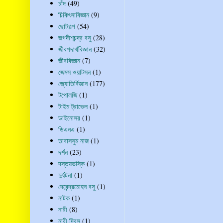
চাঁদ
(49)
চিকিৎসাবিজ্ঞান
(9)
ছোটগল্প
(54)
জগদীশচন্দ্র বসু
(28)
জীবপদার্থবিজ্ঞান
(32)
জীববিজ্ঞান
(7)
জেমস ওয়াটসন
(1)
জ্যোতির্বিজ্ঞান
(177)
টপোলজি
(1)
টাইম ট্রাভেল
(1)
ডাইনোসর
(1)
ডিএনএ
(1)
তাবাসসুম নাজ
(1)
দর্শন
(23)
দস্তয়ভস্কি
(1)
দুর্ঘটনা
(1)
দেবেন্দ্রমোহন বসু
(1)
নাটক
(1)
নারী
(8)
নারী দিবস
(1)