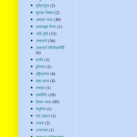
মুক্তিযুদ্ধ
(2)
মুহম্মদ নিজাম
(2)
মেঘনাদ সাহা
(30)
মেধাসত্ত্ব দিবস
(1)
মেরি কুরি
(13)
মেলবোর্ন
(36)
মেলবোর্ন ইউনিভার্সিটি
(6)
রকেট
(1)
রন্টজেন
(1)
রবীন্দ্রনাথ
(4)
রম্য রচনা
(4)
রসায়ন
(1)
রাজনীতি
(19)
রিফাৎ আরা
(95)
লরেন্টজ
(1)
লর্ড র‍্যালে
(1)
লেখক
(2)
লেখাপড়া
(1)
শরৎচন্দ্র চট্টোপাধ্যায়