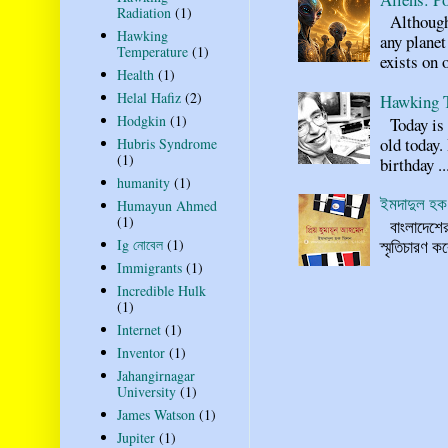
Radiation
(1)
Although n
Hawking
any planet
Temperature
(1)
exists on o
Health
(1)
Helal Hafiz
(2)
Hawking 
Hodgkin
(1)
Today is 
old today.
Hubris Syndrome
(1)
birthday ..
humanity
(1)
ইমদাদুল হক 
Humayun Ahmed
(1)
বাংলাদেশের 
Ig নোবেল
(1)
স্মৃতিচারণ
Immigrants
(1)
Incredible Hulk
(1)
Internet
(1)
Inventor
(1)
Jahangirnagar
University
(1)
James Watson
(1)
Jupiter
(1)