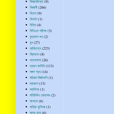
বিজ্ঞানচিন্তা
(9)
বিজ্ঞানী
(266)
বিদেশ
(9)
বিবর্তন
(1)
বিবিধ
(4)
বিসিএস পরীক্ষা
(3)
বুদ্ধদেব গুহ
(2)
বুধ
(27)
ব্যক্তিত্ব
(223)
ব্রিসবেন
(8)
ভালোবাসা
(26)
ভ্রমণ কাহিনি
(113)
মঙ্গল গ্রহ
(14)
মরিয়ম মির্জাখানি
(1)
মহাকাশ
(13)
মহাবিশ্ব
(1)
মহিউদ্দিন মোহাম্মদ
(2)
মানবতা
(6)
মারিয়া কুনিৎজ
(1)
মাসুদ রানা
(6)