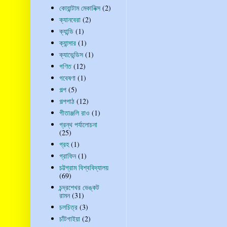
কোয়ান্টাম মেকানিক্স
(2)
ক্যানবেরা
(2)
ক্যান্ডি
(1)
ক্যান্সার
(1)
ক্যাভেন্ডিস
(1)
গণিত
(12)
গবেষণা
(1)
গল্প
(5)
গল্পপাঠ
(12)
গীতাঞ্জলি রাও
(1)
গ্রন্থ পর্যালোচনা
(25)
গ্রহ
(1)
গ্রাফিন
(1)
চট্টগ্রাম বিশ্ববিদ্যালয়
(69)
চন্দ্রশেখর ভেঙ্কট
রামন
(31)
চলচিত্র
(3)
চাঁটগাইয়া
(2)