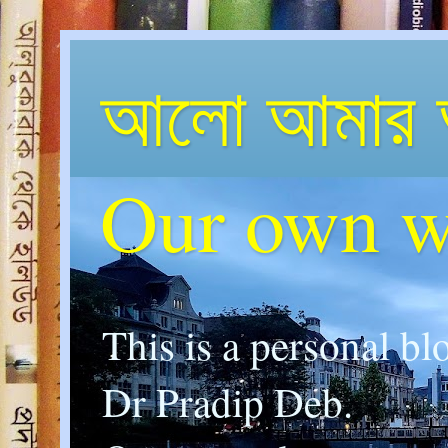
আলো আমার 
Our own w
This is a personal bl
Dr Pradip Deb.