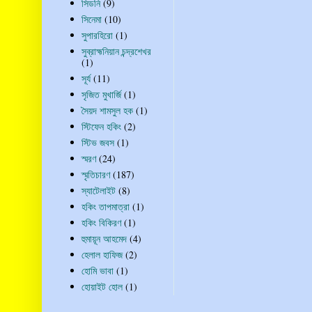
সিডনি
(9)
সিনেমা
(10)
সুপারহিরো
(1)
সুব্রাহ্মনিয়ান চন্দ্রশেখর
(1)
সূর্য
(11)
সৃজিত মুখার্জি
(1)
সৈয়দ শামসুল হক
(1)
স্টিফেন হকিং
(2)
স্টিভ জবস
(1)
স্মরণ
(24)
স্মৃতিচারণ
(187)
স্যাটেলাইট
(8)
হকিং তাপমাত্রা
(1)
হকিং বিকিরণ
(1)
হুমায়ূন আহমেদ
(4)
হেলাল হাফিজ
(2)
হোমি ভাবা
(1)
হোয়াইট হোল
(1)