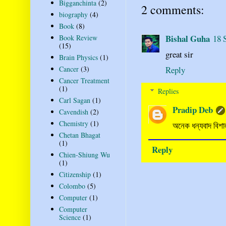
Bigganchinta
(2)
2 comments:
biography
(4)
Book
(8)
Bishal Guha
18 
Book Review
(15)
great sir
Brain Physics
(1)
Reply
Cancer
(3)
Cancer Treatment
(1)
Replies
Carl Sagan
(1)
Pradip Deb
Cavendish
(2)
Chemistry
(1)
অনেক ধন্যবাদ বিশ
Chetan Bhagat
(1)
Reply
Chien-Shiung Wu
(1)
Citizenship
(1)
Colombo
(5)
Computer
(1)
Computer
Science
(1)