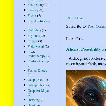
Falun Gong
(2)
Faraday
(2)
Father
(2)
Newer Post
Female Students
(1)
Subscribe to:
Post Comm
Feminism
(1)
Feynman
(2)
Latest Post
Fiction
(3)
Field Medal
(2)
Aliens: Possibility 
Flash
Radiotherapy
(2)
Although no conclusive ev
Frederick Sanger
moon beyond Earth, many pe
(1)
Fusion Energy
(2)
Geophysics
(1)
Gitanjali Rao
(2)
Goeppert-Mayer
(1)
Hawking
(1)
Hawking