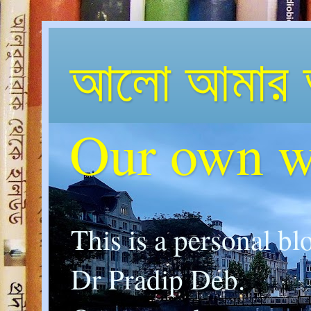
আলো আমার 
Our own w
This is a personal bl
Dr Pradip Deb.