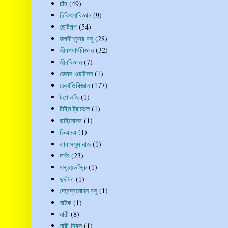
চাঁদ
(49)
চিকিৎসাবিজ্ঞান
(9)
ছোটগল্প
(54)
জগদীশচন্দ্র বসু
(28)
জীবপদার্থবিজ্ঞান
(32)
জীববিজ্ঞান
(7)
জেমস ওয়াটসন
(1)
জ্যোতির্বিজ্ঞান
(177)
টপোলজি
(1)
টাইম ট্রাভেল
(1)
ডাইনোসর
(1)
ডিএনএ
(1)
তাবাসসুম নাজ
(1)
দর্শন
(23)
দস্তয়ভস্কি
(1)
দুর্ঘটনা
(1)
দেবেন্দ্রমোহন বসু
(1)
নাটক
(1)
নারী
(8)
নারী দিবস
(1)