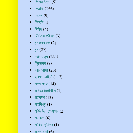
বিজ্ঞানচিন্তা
(9)
বিজ্ঞানী
(266)
বিদেশ
(9)
বিবর্তন
(1)
বিবিধ
(4)
বিসিএস পরীক্ষা
(3)
বুদ্ধদেব গুহ
(2)
বুধ
(27)
ব্যক্তিত্ব
(223)
ব্রিসবেন
(8)
ভালোবাসা
(26)
ভ্রমণ কাহিনি
(113)
মঙ্গল গ্রহ
(14)
মরিয়ম মির্জাখানি
(1)
মহাকাশ
(13)
মহাবিশ্ব
(1)
মহিউদ্দিন মোহাম্মদ
(2)
মানবতা
(6)
মারিয়া কুনিৎজ
(1)
মাসুদ রানা
(6)