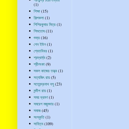
(1)
শিক্ষা
(15)
শিল্পকলা
(1)
শিশিরকুমার মিত্র
(1)
শিশুতোষ
(11)
শুক্র
(16)
শেন ইউন
(1)
শ্বেতবিবর
(1)
শ্রদ্ধার্ঘ্য
(2)
শ্রীলংকা
(9)
সকল কাজের তত্ত্ব
(1)
সত্যজিৎ রায়
(5)
সত্যেন্দ্রনাথ বসু
(23)
সন্দীপ রায়
(1)
সময় ভ্রমণ
(1)
সমরেশ মজুমদার
(1)
সমাজ
(45)
সংস্কৃতি
(1)
সাহিত্য
(109)