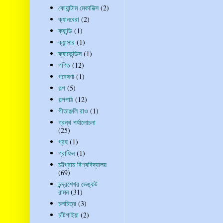
কোয়ান্টাম মেকানিক্স
(2)
ক্যানবেরা
(2)
ক্যান্ডি
(1)
ক্যান্সার
(1)
ক্যাভেন্ডিস
(1)
গণিত
(12)
গবেষণা
(1)
গল্প
(5)
গল্পপাঠ
(12)
গীতাঞ্জলি রাও
(1)
গ্রন্থ পর্যালোচনা
(25)
গ্রহ
(1)
গ্রাফিন
(1)
চট্টগ্রাম বিশ্ববিদ্যালয়
(69)
চন্দ্রশেখর ভেঙ্কট
রামন
(31)
চলচিত্র
(3)
চাঁটগাইয়া
(2)