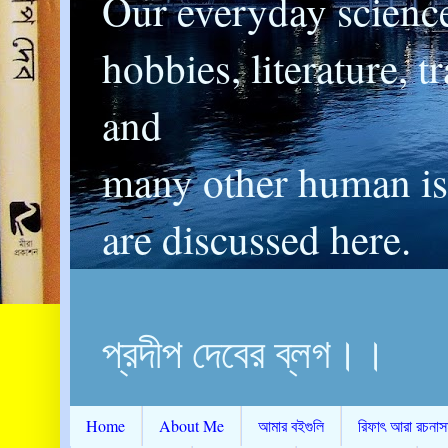
Our everyday scienc
hobbies, literature, t
and
many other human is
are discussed here.
প্রদীপ দেবের ব্লগ।।
Home
About Me
আমার বইগুলি
রিফাৎ আরা রচনাস