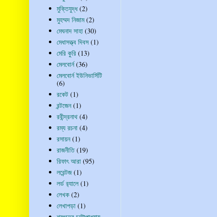
মুক্তিযুদ্ধ
(2)
মুহম্মদ নিজাম
(2)
মেঘনাদ সাহা
(30)
মেধাসত্ত্ব দিবস
(1)
মেরি কুরি
(13)
মেলবোর্ন
(36)
মেলবোর্ন ইউনিভার্সিটি
(6)
রকেট
(1)
রন্টজেন
(1)
রবীন্দ্রনাথ
(4)
রম্য রচনা
(4)
রসায়ন
(1)
রাজনীতি
(19)
রিফাৎ আরা
(95)
লরেন্টজ
(1)
লর্ড র‍্যালে
(1)
লেখক
(2)
লেখাপড়া
(1)
শরৎচন্দ্র চট্টোপাধ্যায়