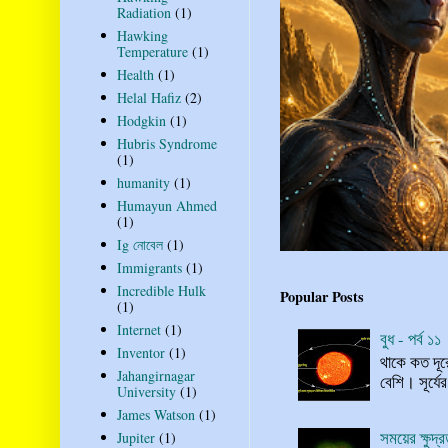
Radiation
(1)
Hawking
Temperature
(1)
Health
(1)
Helal Hafiz
(2)
Hodgkin
(1)
Hubris Syndrome
(1)
humanity
(1)
Humayun Ahmed
(1)
Ig নোবেল
(1)
Immigrants
(1)
Incredible Hulk
Popular Posts
(1)
Internet
(1)
বুধ - পর্ব ১১
Inventor
(1)
থাকে কত দূর
Jahangirnagar
বেশি। সূর্যে
University
(1)
James Watson
(1)
সময়ের ক্ষুদ
Jupiter
(1)