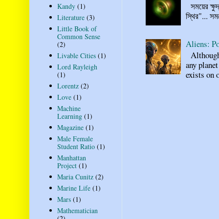
সময়ের ক্ষুদ
Kandy
(1)
স্থির"... স
Literature
(3)
Little Book of
Common Sense
Aliens: Po
(2)
Although n
Livable Cities
(1)
any planet
Lord Rayleigh
exists on o
(1)
Lorentz
(2)
Love
(1)
Machine
Learning
(1)
Magazine
(1)
Male Female
Student Ratio
(1)
Manhattan
Project
(1)
Maria Cunitz
(2)
Marine Life
(1)
Mars
(1)
Mathematician
(2)