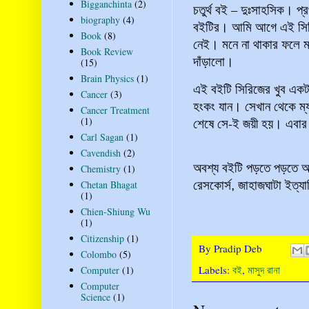
Bigganchinta
(2)
চতুর্থ বই – দুঃসাহসিক। 
biography
(4)
বইটির। আমি আগে এই সিরি
Book
(8)
নেই। মনে না থাকার ফলে মন
Book Review
দাঁড়ালো।
(15)
Brain Physics
(1)
এই বইটি সিরিজের খুব একটা
Cancer
(3)
হংকং যান। সেখান থেকে ম্
Cancer Treatment
শেষে সে-ই জয়ী হয়। এবার ত
(1)
Carl Sagan
(1)
Cavendish
(2)
অবশ্য বইটি পড়তে পড়তে আ
Chemistry
(1)
Chetan Bhagat
রেসকোর্স, জাহাজঘাটা ইত্য
(1)
Chien-Shiung Wu
(1)
Citizenship
(1)
By
Pradip Deb
Colombo
(5)
Labels:
বই
,
মাসুদ রানা
Computer
(1)
Computer
Science
(1)