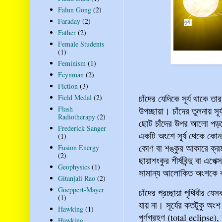
Falun Gong
(2)
Faraday
(2)
Father
(2)
Female Students
(1)
Feminism
(1)
Feynman
(2)
Fiction
(3)
চাঁদের যেদিকে সূর্য থাকে ত
Field Medal
(2)
Flash
উপচ্ছায়া। চাঁদের তুলনায়
Radiotherapy
(2)
ছোট চাঁদের উপর আলো পড়লে
Frederick Sanger
একটি অংশে সূর্য থেকে কোন 
(1)
কোণ বা শঙ্কুর আকারে ক্রমা
Fusion Energy
(2)
ছায়াশংকুর শীর্ষবিন্দু বা এপ
Geophysics
(1)
সামান্য আলোকিত অংশকে ব
Gitanjali Rao
(2)
Goeppert-Mayer
চাঁদের প্রচ্ছায়া পৃথিবীর য
(1)
যায় না। সূর্যের কতটুকু অংশ
Hawking
(1)
পূর্ণগ্রহণ (total eclipse
Hawking