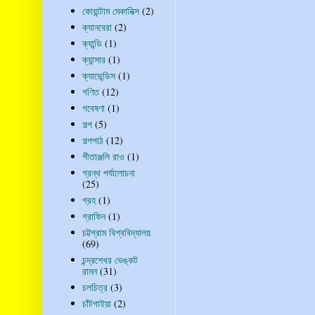
কোয়ান্টাম মেকানিক্স
(2)
ক্যানবেরা
(2)
ক্যান্ডি
(1)
ক্যান্সার
(1)
ক্যাভেন্ডিস
(1)
গণিত
(12)
গবেষণা
(1)
গল্প
(5)
গল্পপাঠ
(12)
গীতাঞ্জলি রাও
(1)
গ্রন্থ পর্যালোচনা
(25)
গ্রহ
(1)
গ্রাফিন
(1)
চট্টগ্রাম বিশ্ববিদ্যালয়
(69)
চন্দ্রশেখর ভেঙ্কট
রামন
(31)
চলচিত্র
(3)
চাঁটগাইয়া
(2)