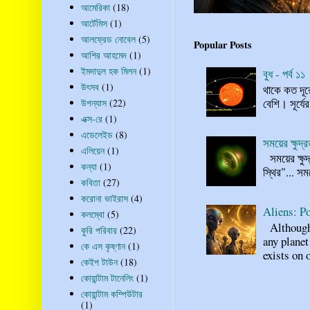
আমেরিকা
(18)
আর্টেমিস
(1)
আলফ্রেড নোবেল
(5)
Popular Posts
আশির আহমেদ
(1)
ইমদাদুল হক মিলন
(1)
বুধ - পর্ব ১১
উৎসব
(1)
থাকে কত দূর
বেশি। সূর্যে
উপন্যাস
(22)
এক্স-রে
(1)
এডেলেইড
(8)
সময়ের ক্ষুদ
এলিয়েন
(1)
সময়ের ক্ষুদ
কন্যা
(1)
স্থির"... স
কবিতা
(27)
করোনা ভাইরাস
(4)
Aliens: Po
কলম্বো
(5)
Although n
কুরি পরিবার
(22)
any planet
কে এস কৃষ্ণান
(1)
exists on o
কেইপ টাউন
(18)
কোয়ান্টাম টানেলিং
(1)
কোয়ান্টাম কম্পিউটার
(1)