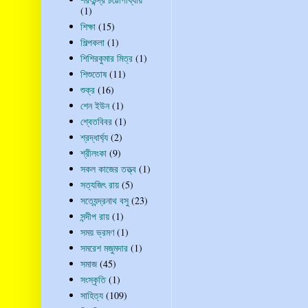
(1)
শিক্ষা
(15)
শিল্পকলা
(1)
শিশিরকুমার মিত্র
(1)
শিশুতোষ
(11)
শুক্র
(16)
শেন ইউন
(1)
শ্বেতবিবর
(1)
শ্রদ্ধার্ঘ্য
(2)
শ্রীলংকা
(9)
সকল কাজের তত্ত্ব
(1)
সত্যজিৎ রায়
(5)
সত্যেন্দ্রনাথ বসু
(23)
সন্দীপ রায়
(1)
সময় ভ্রমণ
(1)
সমরেশ মজুমদার
(1)
সমাজ
(45)
সংস্কৃতি
(1)
সাহিত্য
(109)