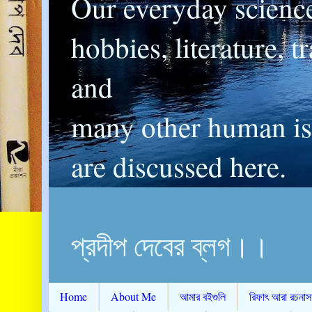
Our everyday scienc
hobbies, literature, t
and
many other human is
are discussed here.
প্রদীপ দেবের ব্লগ।।
Home
About Me
আমার বইগুলি
রিফাৎ আরা রচনাস