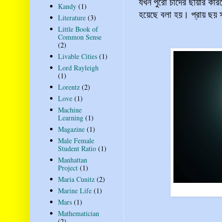
যখন পুরো চাঁদের ছায়ার কারণে
Kandy
(1)
হয়েছে বলা হয়। প্রায় ছয় সা
Literature
(3)
Little Book of
Common Sense
(2)
Livable Cities
(1)
Lord Rayleigh
(1)
Lorentz
(2)
Love
(1)
Machine
Learning
(1)
Magazine
(1)
Male Female
Student Ratio
(1)
Manhattan
Project
(1)
Maria Cunitz
(2)
Marine Life
(1)
Mars
(1)
Mathematician
(2)