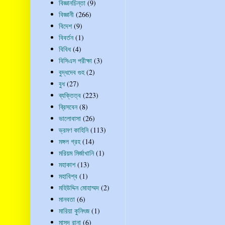
বিজ্ঞানচিন্তা
(9)
বিজ্ঞানী
(266)
বিদেশ
(9)
বিবর্তন
(1)
বিবিধ
(4)
বিসিএস পরীক্ষা
(3)
বুদ্ধদেব গুহ
(2)
বুধ
(27)
ব্যক্তিত্ব
(223)
ব্রিসবেন
(8)
ভালোবাসা
(26)
ভ্রমণ কাহিনি
(113)
মঙ্গল গ্রহ
(14)
মরিয়ম মির্জাখানি
(1)
মহাকাশ
(13)
মহাবিশ্ব
(1)
মহিউদ্দিন মোহাম্মদ
(2)
মানবতা
(6)
মারিয়া কুনিৎজ
(1)
মাসুদ রানা
(6)