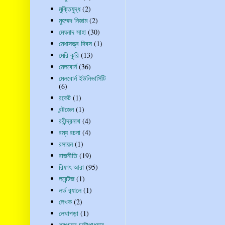
মুক্তিযুদ্ধ
(2)
মুহম্মদ নিজাম
(2)
মেঘনাদ সাহা
(30)
মেধাসত্ত্ব দিবস
(1)
মেরি কুরি
(13)
মেলবোর্ন
(36)
মেলবোর্ন ইউনিভার্সিটি
(6)
রকেট
(1)
রন্টজেন
(1)
রবীন্দ্রনাথ
(4)
রম্য রচনা
(4)
রসায়ন
(1)
রাজনীতি
(19)
রিফাৎ আরা
(95)
লরেন্টজ
(1)
লর্ড র‍্যালে
(1)
লেখক
(2)
লেখাপড়া
(1)
শরৎচন্দ্র চট্টোপাধ্যায়