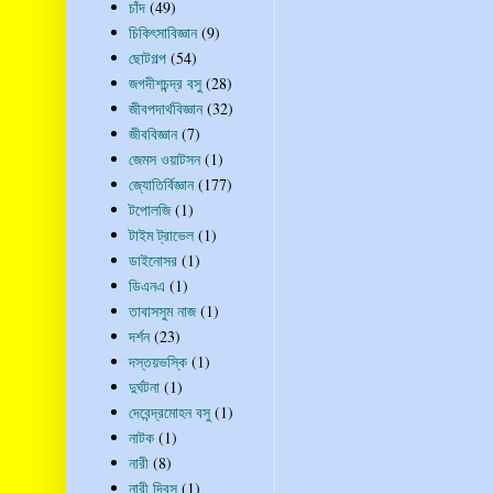
চাঁদ
(49)
চিকিৎসাবিজ্ঞান
(9)
ছোটগল্প
(54)
জগদীশচন্দ্র বসু
(28)
জীবপদার্থবিজ্ঞান
(32)
জীববিজ্ঞান
(7)
জেমস ওয়াটসন
(1)
জ্যোতির্বিজ্ঞান
(177)
টপোলজি
(1)
টাইম ট্রাভেল
(1)
ডাইনোসর
(1)
ডিএনএ
(1)
তাবাসসুম নাজ
(1)
দর্শন
(23)
দস্তয়ভস্কি
(1)
দুর্ঘটনা
(1)
দেবেন্দ্রমোহন বসু
(1)
নাটক
(1)
নারী
(8)
নারী দিবস
(1)