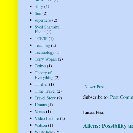
story
(1)
Sun
(2)
superhero
(2)
Syed Shamshul
Haque
(1)
TCP/IP
(1)
Teaching
(2)
Technology
(1)
Terry Wogan
(2)
Tethys
(1)
Theory of
Everything
(2)
Thriller
(1)
Newer Post
Time Travel
(2)
Subscribe to:
Post Comm
Travel Story
(9)
Uranus
(1)
Venus
(1)
Latest Post
Video Lecture
(2)
Aliens: Possibility 
Watson
(1)
White hole
(2)