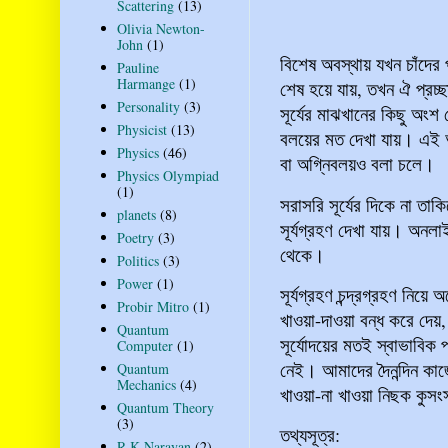
Scattering
(13)
Olivia Newton-
John
(1)
বিশেষ অবস্থায় যখন চাঁদের প
Pauline
Harmange
(1)
শেষ হয়ে যায়, তখন ঐ প্রচ্
Personality
(3)
সূর্যের মাঝখানের কিছু অংশ
Physicist
(13)
বলয়ের মত দেখা যায়। এই অ
Physics
(46)
বা অগ্নিবলয়ও বলা চলে।
Physics Olympiad
(1)
সরাসরি সূর্যের দিকে না তাক
planets
(8)
সূর্যগ্রহণ দেখা যায়। অনলা
Poetry
(3)
থেকে।
Politics
(3)
Power
(1)
সূর্যগ্রহণ চন্দ্রগ্রহণ ন
Probir Mitro
(1)
খাওয়া-দাওয়া বন্ধ করে দেয়, ব
Quantum
সূর্যোদয়ের মতই স্বাভাবিক
Computer
(1)
নেই। আমাদের দৈনন্দিন ক
Quantum
Mechanics
(4)
খাওয়া-না খাওয়া নিছক কুস
Quantum Theory
(3)
তথ্যসূত্র:
R K Narayan
(2)