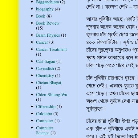
Bigganchinta
(2)
দেখি না। যতক্ষণ দেখি – ত
biography
(4)
Book
(8)
আবার পৃথিবীর আছে একটি উ
Book Review
তুলনায় অনেক অনেক ছোট (ব্
(15)
তুলনায় চাঁদ সূর্যের চেয়ে অ
Brain Physics
(1)
৪০০ কিলোমিটার। সূর্য ও চ
Cancer
(3)
চাঁদের দূরত্বের অনুপাতও প
Cancer Treatment
(1)
প্রায় সমান আকারের বলে মনে
Carl Sagan
(1)
ঢাকা পড়ে যেতে পারে সেই 
Cavendish
(2)
Chemistry
(1)
চাঁদ পৃথিবীর চারপাশে ঘুরছে।
Chetan Bhagat
থেমে নেই। এভাবে ঘুরতে ঘুরত
(1)
এসে পড়ে। তখন চাঁদের ছায়
Chien-Shiung Wu
(1)
অঞ্চল থেকে সূর্যকে দেখা যা
Citizenship
(1)
সূর্যগ্রহণ।
Colombo
(5)
চাঁদের ছায়া পৃথিবীর উপর প
Computer
(1)
এবং চাঁদ ও পৃথিবীকে একই 
Computer
Science
(1)
করে। এই দুই দিনের কিছুট