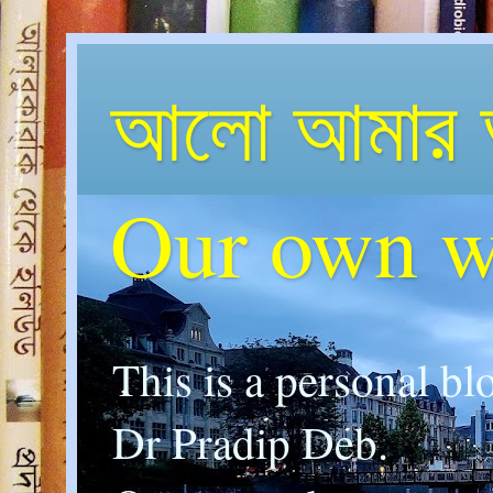
আলো আমার 
Our own w
This is a personal bl
Dr Pradip Deb.