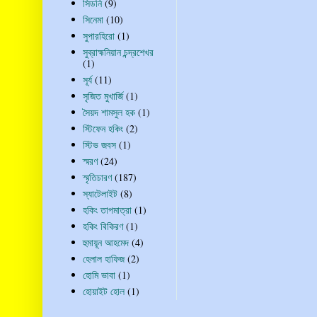
সিডনি
(9)
সিনেমা
(10)
সুপারহিরো
(1)
সুব্রাহ্মনিয়ান চন্দ্রশেখর
(1)
সূর্য
(11)
সৃজিত মুখার্জি
(1)
সৈয়দ শামসুল হক
(1)
স্টিফেন হকিং
(2)
স্টিভ জবস
(1)
স্মরণ
(24)
স্মৃতিচারণ
(187)
স্যাটেলাইট
(8)
হকিং তাপমাত্রা
(1)
হকিং বিকিরণ
(1)
হুমায়ূন আহমেদ
(4)
হেলাল হাফিজ
(2)
হোমি ভাবা
(1)
হোয়াইট হোল
(1)