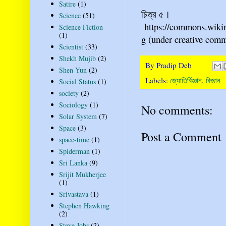
Satire
(1)
চিত্র ৫।
Science
(51)
https://commons.wikim
Science Fiction
(1)
g (under creative comm
Scientist
(33)
Shekh Mujib
(2)
By
Pradip Deb
Shen Yun
(2)
Labels:
জ্যোতির্বিজ্ঞান
,
বিজ্ঞান
Social Status
(1)
society
(2)
Sociology
(1)
No comments:
Solar System
(7)
Space
(3)
Post a Comment
space-time
(1)
Spiderman
(1)
Sri Lanka
(9)
Srijit Mukherjee
(1)
Srivastava
(1)
Stephen Hawking
(2)
Steve Jobs
(2)