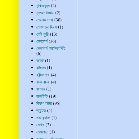
মুক্তিযুদ্ধ
(2)
মুহম্মদ নিজাম
(2)
মেঘনাদ সাহা
(30)
মেধাসত্ত্ব দিবস
(1)
মেরি কুরি
(13)
মেলবোর্ন
(36)
মেলবোর্ন ইউনিভার্সিটি
(6)
রকেট
(1)
রন্টজেন
(1)
রবীন্দ্রনাথ
(4)
রম্য রচনা
(4)
রসায়ন
(1)
রাজনীতি
(19)
রিফাৎ আরা
(95)
লরেন্টজ
(1)
লর্ড র‍্যালে
(1)
লেখক
(2)
লেখাপড়া
(1)
শরৎচন্দ্র চট্টোপাধ্যায়