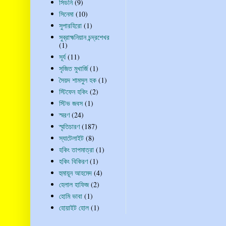
সিডনি
(9)
সিনেমা
(10)
সুপারহিরো
(1)
সুব্রাহ্মনিয়ান চন্দ্রশেখর
(1)
সূর্য
(11)
সৃজিত মুখার্জি
(1)
সৈয়দ শামসুল হক
(1)
স্টিফেন হকিং
(2)
স্টিভ জবস
(1)
স্মরণ
(24)
স্মৃতিচারণ
(187)
স্যাটেলাইট
(8)
হকিং তাপমাত্রা
(1)
হকিং বিকিরণ
(1)
হুমায়ূন আহমেদ
(4)
হেলাল হাফিজ
(2)
হোমি ভাবা
(1)
হোয়াইট হোল
(1)