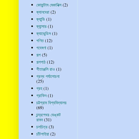
কোয়ান্টাম মেকানিক্স
(2)
ক্যানবেরা
(2)
ক্যান্ডি
(1)
ক্যান্সার
(1)
ক্যাভেন্ডিস
(1)
গণিত
(12)
গবেষণা
(1)
গল্প
(5)
গল্পপাঠ
(12)
গীতাঞ্জলি রাও
(1)
গ্রন্থ পর্যালোচনা
(25)
গ্রহ
(1)
গ্রাফিন
(1)
চট্টগ্রাম বিশ্ববিদ্যালয়
(69)
চন্দ্রশেখর ভেঙ্কট
রামন
(31)
চলচিত্র
(3)
চাঁটগাইয়া
(2)