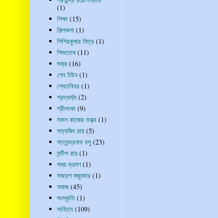
(1)
শিক্ষা
(15)
শিল্পকলা
(1)
শিশিরকুমার মিত্র
(1)
শিশুতোষ
(11)
শুক্র
(16)
শেন ইউন
(1)
শ্বেতবিবর
(1)
শ্রদ্ধার্ঘ্য
(2)
শ্রীলংকা
(9)
সকল কাজের তত্ত্ব
(1)
সত্যজিৎ রায়
(5)
সত্যেন্দ্রনাথ বসু
(23)
সন্দীপ রায়
(1)
সময় ভ্রমণ
(1)
সমরেশ মজুমদার
(1)
সমাজ
(45)
সংস্কৃতি
(1)
সাহিত্য
(109)