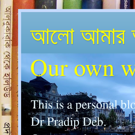
আলো আমার 
Our own w
This is a personal bl
Dr Pradip Deb.