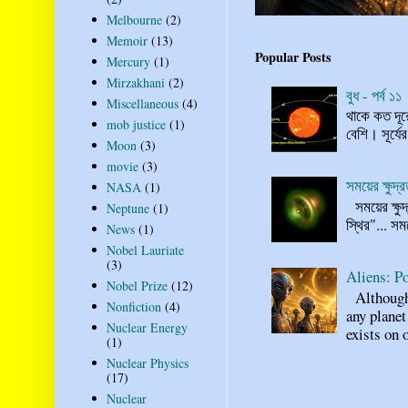
Melbourne
(2)
Memoir
(13)
Popular Posts
Mercury
(1)
Mirzakhani
(2)
বুধ - পর্ব ১১
Miscellaneous
(4)
থাকে কত দূর
mob justice
(1)
বেশি। সূর্যে
Moon
(3)
movie
(3)
সময়ের ক্ষুদ
NASA
(1)
সময়ের ক্ষুদ
Neptune
(1)
স্থির"... স
News
(1)
Nobel Lauriate
(3)
Aliens: Po
Nobel Prize
(12)
Although n
Nonfiction
(4)
any planet
Nuclear Energy
exists on o
(1)
Nuclear Physics
(17)
Nuclear