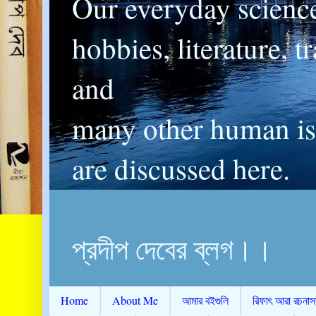
Our everyday scienc
hobbies, literature, t
and
many other human is
are discussed here.
প্রদীপ দেবের ব্লগ।।
Home
About Me
আমার বইগুলি
রিফাৎ আরা রচনাস