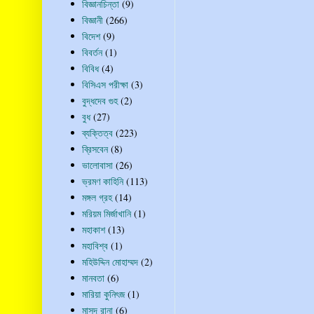
বিজ্ঞানচিন্তা
(9)
বিজ্ঞানী
(266)
বিদেশ
(9)
বিবর্তন
(1)
বিবিধ
(4)
বিসিএস পরীক্ষা
(3)
বুদ্ধদেব গুহ
(2)
বুধ
(27)
ব্যক্তিত্ব
(223)
ব্রিসবেন
(8)
ভালোবাসা
(26)
ভ্রমণ কাহিনি
(113)
মঙ্গল গ্রহ
(14)
মরিয়ম মির্জাখানি
(1)
মহাকাশ
(13)
মহাবিশ্ব
(1)
মহিউদ্দিন মোহাম্মদ
(2)
মানবতা
(6)
মারিয়া কুনিৎজ
(1)
মাসুদ রানা
(6)