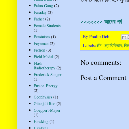
Falun Gong
(2)
Faraday
(2)
Father
(2)
<<<<<<< আগের পর্ব
Female Students
(1)
By
Pradip Deb
Feminism
(1)
Feynman
(2)
Labels:
চাঁদ
,
জ্যোতির্বিজ্ঞান
,
বিজ্
Fiction
(3)
Field Medal
(2)
No comments:
Flash
Radiotherapy
(2)
Frederick Sanger
Post a Comment
(1)
Fusion Energy
(2)
Geophysics
(1)
Gitanjali Rao
(2)
Goeppert-Mayer
(1)
Hawking
(1)
Hawking