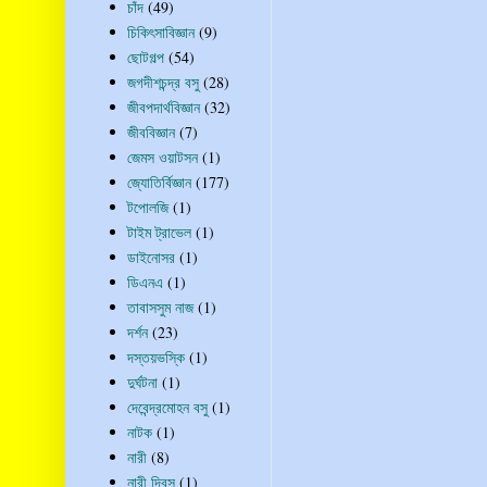
চাঁদ
(49)
চিকিৎসাবিজ্ঞান
(9)
ছোটগল্প
(54)
জগদীশচন্দ্র বসু
(28)
জীবপদার্থবিজ্ঞান
(32)
জীববিজ্ঞান
(7)
জেমস ওয়াটসন
(1)
জ্যোতির্বিজ্ঞান
(177)
টপোলজি
(1)
টাইম ট্রাভেল
(1)
ডাইনোসর
(1)
ডিএনএ
(1)
তাবাসসুম নাজ
(1)
দর্শন
(23)
দস্তয়ভস্কি
(1)
দুর্ঘটনা
(1)
দেবেন্দ্রমোহন বসু
(1)
নাটক
(1)
নারী
(8)
নারী দিবস
(1)