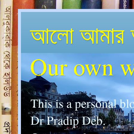
আলো আমার 
Our own w
This is a personal bl
Dr Pradip Deb.