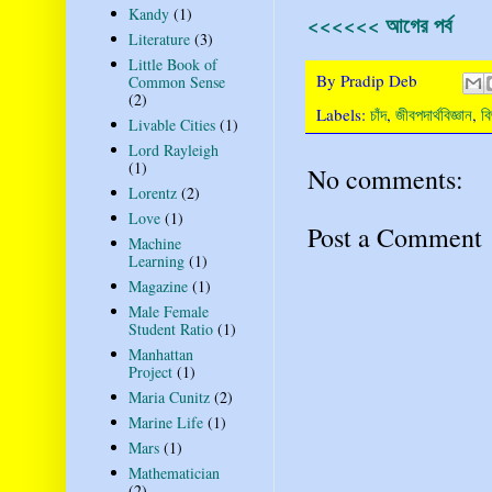
Kandy
(1)
<<<<<< আগের পর্ব
Literature
(3)
Little Book of
By
Pradip Deb
Common Sense
(2)
Labels:
চাঁদ
,
জীবপদার্থবিজ্ঞান
,
বি
Livable Cities
(1)
Lord Rayleigh
(1)
No comments:
Lorentz
(2)
Love
(1)
Post a Comment
Machine
Learning
(1)
Magazine
(1)
Male Female
Student Ratio
(1)
Manhattan
Project
(1)
Maria Cunitz
(2)
Marine Life
(1)
Mars
(1)
Mathematician
(2)