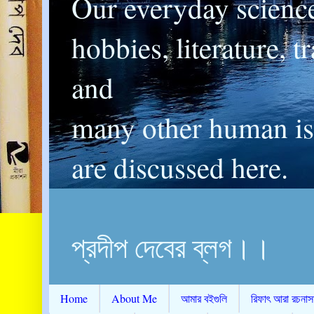
Our everyday scienc
hobbies, literature, t
and
many other human is
are discussed here.
প্রদীপ দেবের ব্লগ।।
Home
About Me
আমার বইগুলি
রিফাৎ আরা রচনাস