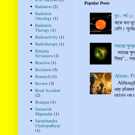
Popular Posts
Radiation
(2)
Radiation
বুধ - পর্ব ১১
Oncology
(1)
থাকে কত দূর
Radiation
বেশি। সূর্যে
Therapy
(1)
Radioactivity
(1)
Radiotherapy
(1)
সময়ের ক্ষুদ
Ranjana
সময়ের ক্ষুদ
Srivastava
(1)
স্থির"... স
Reaction
(1)
Recitaion
(3)
Aliens: Po
Research
(1)
Although n
Review
(3)
any planet
Road Accident
exists on o
(2)
Rontgen
(1)
Samaresh
Majumdar
(1)
Saratchandra
Chattopadhyay
(1)