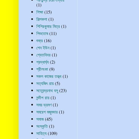
(1)
শিক্ষা
(15)
শিল্পকলা
(1)
শিশিরকুমার মিত্র
(1)
শিশুতোষ
(11)
শুক্র
(16)
শেন ইউন
(1)
শ্বেতবিবর
(1)
শ্রদ্ধার্ঘ্য
(2)
শ্রীলংকা
(9)
সকল কাজের তত্ত্ব
(1)
সত্যজিৎ রায়
(5)
সত্যেন্দ্রনাথ বসু
(23)
সন্দীপ রায়
(1)
সময় ভ্রমণ
(1)
সমরেশ মজুমদার
(1)
সমাজ
(45)
সংস্কৃতি
(1)
সাহিত্য
(109)