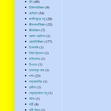
চাঁদ
(49)
চিকিৎসাবিজ্ঞান
(9)
ছোটগল্প
(54)
জগদীশচন্দ্র বসু
(28)
জীবপদার্থবিজ্ঞান
(32)
জীববিজ্ঞান
(7)
জেমস ওয়াটসন
(1)
জ্যোতির্বিজ্ঞান
(177)
টপোলজি
(1)
টাইম ট্রাভেল
(1)
ডাইনোসর
(1)
ডিএনএ
(1)
তাবাসসুম নাজ
(1)
দর্শন
(23)
দস্তয়ভস্কি
(1)
দুর্ঘটনা
(1)
দেবেন্দ্রমোহন বসু
(1)
নাটক
(1)
নারী
(8)
নারী দিবস
(1)