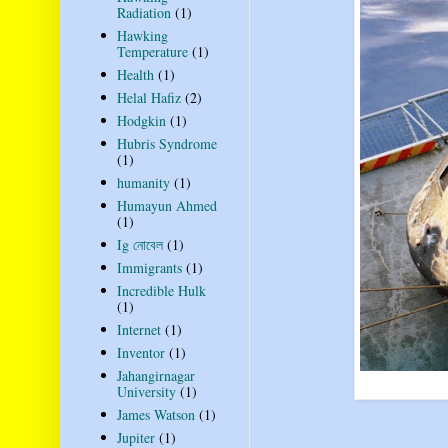
Radiation
(1)
Hawking
Temperature
(1)
Health
(1)
Helal Hafiz
(2)
Hodgkin
(1)
Hubris Syndrome
(1)
humanity
(1)
Humayun Ahmed
(1)
Ig নোবেল
(1)
Immigrants
(1)
Incredible Hulk
(1)
Internet
(1)
Inventor
(1)
Jahangirnagar
University
(1)
James Watson
(1)
Jupiter
(1)