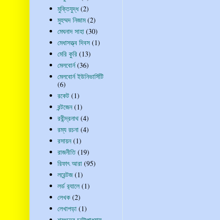
মুক্তিযুদ্ধ
(2)
মুহম্মদ নিজাম
(2)
মেঘনাদ সাহা
(30)
মেধাসত্ত্ব দিবস
(1)
মেরি কুরি
(13)
মেলবোর্ন
(36)
মেলবোর্ন ইউনিভার্সিটি
(6)
রকেট
(1)
রন্টজেন
(1)
রবীন্দ্রনাথ
(4)
রম্য রচনা
(4)
রসায়ন
(1)
রাজনীতি
(19)
রিফাৎ আরা
(95)
লরেন্টজ
(1)
লর্ড র‍্যালে
(1)
লেখক
(2)
লেখাপড়া
(1)
শরৎচন্দ্র চট্টোপাধ্যায়