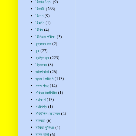
বিজ্ঞানচিন্তা
(9)
বিজ্ঞানী
(266)
বিদেশ
(9)
বিবর্তন
(1)
বিবিধ
(4)
বিসিএস পরীক্ষা
(3)
বুদ্ধদেব গুহ
(2)
বুধ
(27)
ব্যক্তিত্ব
(223)
ব্রিসবেন
(8)
ভালোবাসা
(26)
ভ্রমণ কাহিনি
(113)
মঙ্গল গ্রহ
(14)
মরিয়ম মির্জাখানি
(1)
মহাকাশ
(13)
মহাবিশ্ব
(1)
মহিউদ্দিন মোহাম্মদ
(2)
মানবতা
(6)
মারিয়া কুনিৎজ
(1)
মাসুদ রানা
(6)