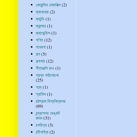
কোয়ান্টাম মেকানিক্স
(2)
ক্যানবেরা
(2)
ক্যান্ডি
(1)
ক্যান্সার
(1)
ক্যাভেন্ডিস
(1)
গণিত
(12)
গবেষণা
(1)
গল্প
(5)
গল্পপাঠ
(12)
গীতাঞ্জলি রাও
(1)
গ্রন্থ পর্যালোচনা
(25)
গ্রহ
(1)
গ্রাফিন
(1)
চট্টগ্রাম বিশ্ববিদ্যালয়
(69)
চন্দ্রশেখর ভেঙ্কট
রামন
(31)
চলচিত্র
(3)
চাঁটগাইয়া
(2)