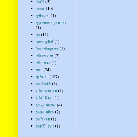
সিডনি
(9)
সিনেমা
(10)
সুপারহিরো
(1)
সুব্রাহ্মনিয়ান চন্দ্রশেখর
(1)
সূর্য
(11)
সৃজিত মুখার্জি
(1)
সৈয়দ শামসুল হক
(1)
স্টিফেন হকিং
(2)
স্টিভ জবস
(1)
স্মরণ
(24)
স্মৃতিচারণ
(187)
স্যাটেলাইট
(8)
হকিং তাপমাত্রা
(1)
হকিং বিকিরণ
(1)
হুমায়ূন আহমেদ
(4)
হেলাল হাফিজ
(2)
হোমি ভাবা
(1)
হোয়াইট হোল
(1)