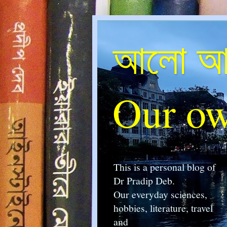
আলো আম
Our ow
This is a personal blog of
Dr Pradip Deb.
Our everyday sciences,
hobbies, literature, travel
and