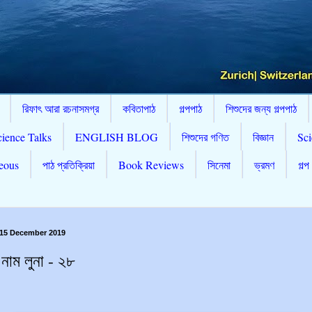
রিফাৎ আরা রচনাসমগ্র
কবিতাপাঠ
গল্পপাঠ
শিশুদের জন্য গল্পপাঠ
cience Talks
ENGLISH BLOG
শিশুদের গণিত
বিজ্ঞান
Sci
eous
পাঠ প্রতিক্রিয়া
Book Reviews
সিনেমা
ভ্রমণ
গল্প
 15 December 2019
 নাম লুনা - ২৮