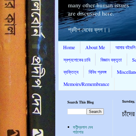
many other human issues
are discussed here.
প্রদীপ দেবের ব্লগ।।
Home
About Me
আমার বইগুলি
স্বপ্নলোকের চাবি
বিজ্ঞান বক্তৃতা
S
ব্যক্তিত্ব
বিবিধ প্রসঙ্গ
Miscellan
Memoirs/Remembrance
Search This Blog
Sunday,
চাঁদের
ফণীন্দ্রলাল দেব
পাঠাগার