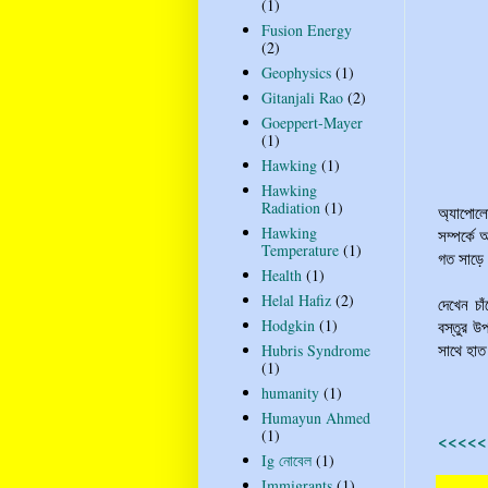
(1)
Fusion Energy
(2)
Geophysics
(1)
Gitanjali Rao
(2)
Goeppert-Mayer
(1)
Hawking
(1)
Hawking
Radiation
(1)
অ্যাপোলো
Hawking
সম্পর্কে
Temperature
(1)
গত সাড়ে
Health
(1)
Helal Hafiz
(2)
দেখেন চা
Hodgkin
(1)
বস্তুর উ
Hubris Syndrome
সাথে হাত
(1)
humanity
(1)
Humayun Ahmed
(1)
<<<<<<
Ig নোবেল
(1)
Immigrants
(1)