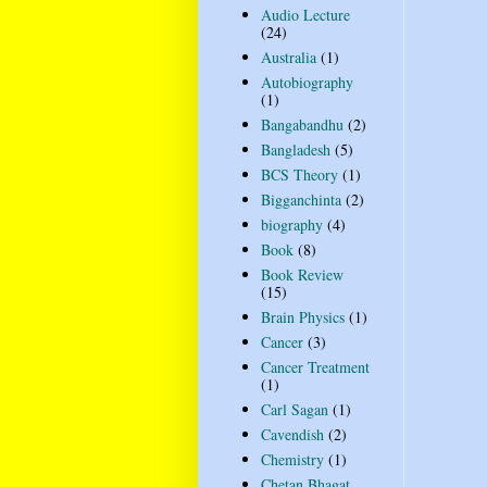
Audio Lecture
(24)
Australia
(1)
Autobiography
(1)
Bangabandhu
(2)
Bangladesh
(5)
BCS Theory
(1)
Bigganchinta
(2)
biography
(4)
Book
(8)
Book Review
(15)
Brain Physics
(1)
Cancer
(3)
Cancer Treatment
(1)
Carl Sagan
(1)
Cavendish
(2)
Chemistry
(1)
Chetan Bhagat