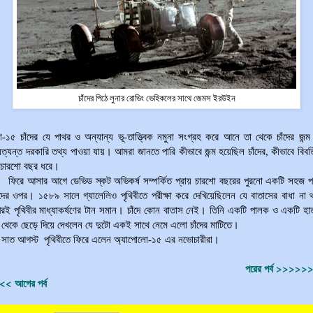
চাঁদের পিঠে লুনার রোভিং ভেহিকলের সাথে জেমস ইরউইন
-১৫ চাঁদের যে পাথর ও অন্যান্য ভূ-তাত্ত্বিক নমুনা সংগ্রহ করে আনে তা থেকে চাঁদের জন্ম 
 অত্যন্ত দরকারি তথ্য পাওয়া যায়। আমরা জানতে পারি কীভাবে জন্ম হয়েছিল চাঁদের, কীভাবে বিবর্
 চারশো বছর ধরে।
ফিরে আসার আগে ডেভিড স্কট অভিকর্ষ সম্পর্কিত প্রায় চারশো বছরের পুরনো একটি সহজ পর
ঁদের ওপর। ১৫৮৯ সালে গ্যালেলিও পৃথিবীতে পরীক্ষা করে দেখিয়েছিলেন যে বাতাসের বাধা না
পরই পৃথিবীর মাধ্যাকর্ষণের টান সমান। চাঁদে কোন বাতাস নেই। তিনি একটি পালক ও একটি হ
 থেকে ছেড়ে দিয়ে দেখলেন যে দুটো একই সাথে নেমে এলো চাঁদের মাটিতে।
সাত আগস্ট
পৃথিবীতে ফিরে এলেন অ্যাপোলো-১৫ এর নভোচারীরা।
পরের পর্ব >>>>
< আগের পর্ব