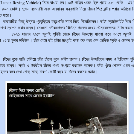
Lunar Roving Vehicle
(
) নিয়ে যাওয়া হয়। এই গাড়ির ওজন ছিল প্রায় ২২৭ কেজি। এর ব
য় ৪০০ কেজি। দুজন নভোচারী এবং অন্যান্য যন্ত্রপাতি নিয়ে চাঁদের পিঠে ঘন্টায় প্রায় আঠারো 
ে পারে।
নভোচারীরা কিছু উন্নত প্রযুক্তির যন্ত্রপাতি সাথে নিয়ে গিয়েছিলেন। দুটো স্যাটেলাইট নিয়ে 
ক্ষপথে স্থাপন করার জন্য। সেগুলো সৌরজগতের বিভিন্ন গ্রহের মধ্যে চৌম্বকক্ষেত্র নির্ণয় করবে
১৯৭১ সালের ২৬শে জুলাই পৃথিবী থেকে চাঁদের উদ্দেশ্যে যাত্রা করে ৩০শে জুলাই চ
-১৫'র লুনার মডিউল। চাঁদে নেমে দুই ঘন্টার মধ্যেই কাজ শুরু করে দেন ডেভিড স্কট ও জেমস
চাঁদের বুকে গাড়ি চালিয়ে তাঁরা চাঁদের বুকে জরিপ চালান। চাঁদের উৎপত্তির সময় ও ইতিহাস ল
াথরের মধ্যে। স্কট ও ইরউইন চাঁদের পাথর সংগ্রহ করলেন অনেক। তাঁরা খুঁজে পেলেন এমন 
হিসেব করে দেখা গেছে সাড়ে চারশ' কোটি বছর যা চাঁদের বয়সের সমান।