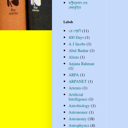
ফণীন্দ্রলাল দেব
মেধাবৃত্তি
Labels
২য় শ্রেণি
(11)
400 Days
(1)
A J Jacobs
(1)
Abul Bashar
(1)
Aliens
(1)
Anjana Rahman
(1)
ARPA
(1)
ARPANET
(1)
Artemis
(1)
Artificial
Intelligence
(1)
Astrobiology
(1)
Astronomer
(1)
Astronomy
(18)
Astrophysics
(4)