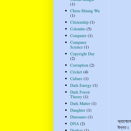
(1)
Chien-Shiung Wu
(1)
Citizenship
(1)
Colombo
(5)
Computer
(1)
Computer
Science
(1)
Copyright Day
(2)
Corruption
(2)
Cricket
(4)
Culture
(1)
Dark Energy
(1)
Dark Forest
Theory
(1)
Dark Matter
(1)
Daughter
(1)
Dinosaurs
(1)
অ্যাপোল
DNA
(2)
উন্নত। অ
Donkey
(1)