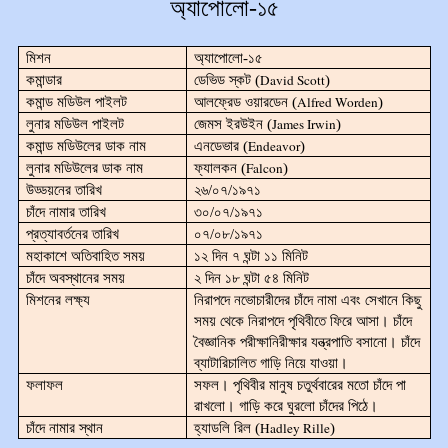
অ্যাপোলো-১৫
মিশন
অ্যাপোলো-১৫
David Scott
কমান্ডার
ডেভিড স্কট (
)
Alfred Worden
কমান্ড মডিউল পাইলট
আলফ্রেড ওয়ারডেন (
)
James Irwin
লুনার মডিউল পাইলট
জেমস ইরউইন (
)
Endeavor
কমান্ড মডিউলের ডাক নাম
এনডেভার (
)
Falcon
লুনার মডিউলের ডাক নাম
ফ্যালকন (
)
উড্ডয়নের তারিখ
২৬/০৭/১৯৭১
চাঁদে নামার তারিখ
৩০/০৭/১৯৭১
প্রত্যাবর্তনের তারিখ
০৭/০৮/১৯৭১
মহাকাশে অতিবাহিত সময়
১২ দিন ৭ ঘন্টা ১১ মিনিট
চাঁদে অবস্থানের সময়
২ দিন ১৮ ঘন্টা ৫৪ মিনিট
মিশনের লক্ষ্য
নিরাপদে নভোচারীদের চাঁদে নামা এবং সেখানে কিছু
সময় থেকে নিরাপদে পৃথিবীতে ফিরে আসা। চাঁদে
বৈজ্ঞানিক পরীক্ষানিরীক্ষার যন্ত্রপাতি বসানো। চাঁদে
ব্যাটারিচালিত গাড়ি নিয়ে যাওয়া।
ফলাফল
সফল। পৃথিবীর মানুষ চতুর্থবারের মতো চাঁদে পা
রাখলো। গাড়ি করে ঘুরলো চাঁদের পিঠে।
Hadley Rille
চাঁদে নামার স্থান
হ্যাডলি রিল (
)