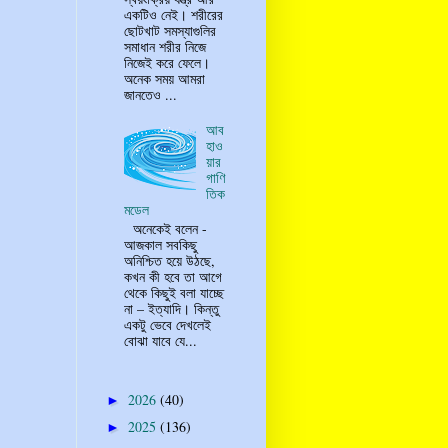
একটিও নেই। শরীরের
ছোটখাট সমস্যাগুলির
সমাধান শরীর নিজে
নিজেই করে ফেলে।
অনেক সময় আমরা
জানতেও ...
আব
হাও
য়ার
গাণি
তিক
মডেল
অনেকেই বলেন -
আজকাল সবকিছু
অনিশ্চিত হয়ে উঠছে,
কখন কী হবে তা আগে
থেকে কিছুই বলা যাচ্ছে
না – ইত্যাদি। কিন্তু
একটু ভেবে দেখলেই
বোঝা যাবে যে...
2026
(40)
►
2025
(136)
►