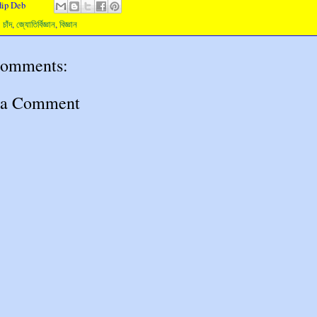
dip Deb
:
চাঁদ
,
জ্যোতির্বিজ্ঞান
,
বিজ্ঞান
comments:
 a Comment