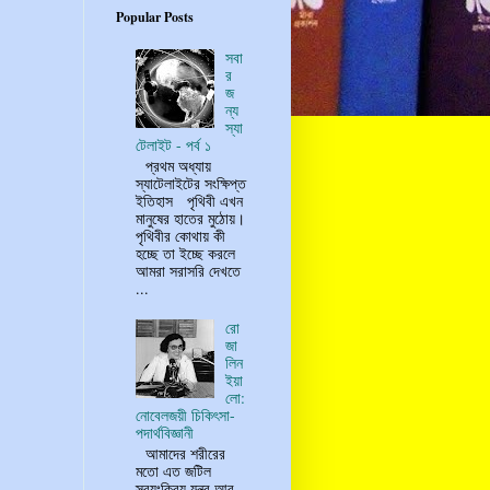
Popular Posts
সবা
র
জ
ন্য
স্যা
টেলাইট - পর্ব ১
প্রথম অধ্যায়
স্যাটেলাইটের সংক্ষিপ্ত
ইতিহাস পৃথিবী এখন
মানুষের হাতের মুঠোয়।
পৃথিবীর কোথায় কী
হচ্ছে তা ইচ্ছে করলে
আমরা সরাসরি দেখতে
...
রো
জা
লিন
ইয়া
লো:
নোবেলজয়ী চিকিৎসা-
পদার্থবিজ্ঞানী
আমাদের শরীরের
মতো এত জটিল
স্বয়ংক্রিয় যন্ত্র আর