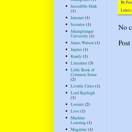
By
Pra
Incredible Hulk
Labels
(1)
Internet
(1)
Inventor
(1)
No 
Jahangirnagar
University
(1)
Post
James Watson
(1)
Jupiter
(1)
Kandy
(1)
Literature
(3)
Little Book of
Common Sense
(2)
Livable Cities
(1)
Lord Rayleigh
(1)
Lorentz
(2)
Love
(1)
Machine
Learning
(1)
Magazine
(1)