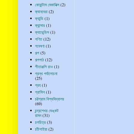
কোয়ান্টাম মেকানিক্স
(2)
ক্যানবেরা
(2)
ক্যান্ডি
(1)
ক্যান্সার
(1)
ক্যাভেন্ডিস
(1)
গণিত
(12)
গবেষণা
(1)
গল্প
(5)
গল্পপাঠ
(12)
গীতাঞ্জলি রাও
(1)
গ্রন্থ পর্যালোচনা
(25)
গ্রহ
(1)
গ্রাফিন
(1)
চট্টগ্রাম বিশ্ববিদ্যালয়
(69)
চন্দ্রশেখর ভেঙ্কট
রামন
(31)
চলচিত্র
(3)
চাঁটগাইয়া
(2)