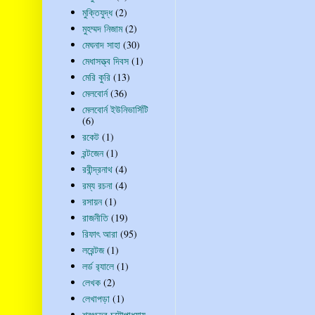
মুক্তিযুদ্ধ
(2)
মুহম্মদ নিজাম
(2)
মেঘনাদ সাহা
(30)
মেধাসত্ত্ব দিবস
(1)
মেরি কুরি
(13)
মেলবোর্ন
(36)
মেলবোর্ন ইউনিভার্সিটি
(6)
রকেট
(1)
রন্টজেন
(1)
রবীন্দ্রনাথ
(4)
রম্য রচনা
(4)
রসায়ন
(1)
রাজনীতি
(19)
রিফাৎ আরা
(95)
লরেন্টজ
(1)
লর্ড র‍্যালে
(1)
লেখক
(2)
লেখাপড়া
(1)
শরৎচন্দ্র চট্টোপাধ্যায়