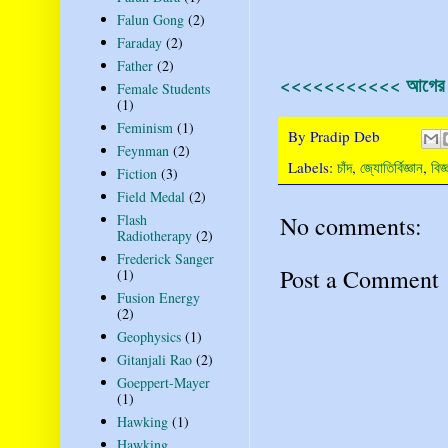
Falun Gong
(2)
Faraday
(2)
Father
(2)
<<<<<<<<<<< আগের প
Female Students
(1)
Feminism
(1)
By
Pradip Deb
Feynman
(2)
Labels:
চাঁদ
,
জ্যোতির্বিজ্ঞান
,
বিজ্
Fiction
(3)
Field Medal
(2)
No comments:
Flash
Radiotherapy
(2)
Frederick Sanger
Post a Comment
(1)
Fusion Energy
(2)
Geophysics
(1)
Gitanjali Rao
(2)
Goeppert-Mayer
(1)
Hawking
(1)
Hawking