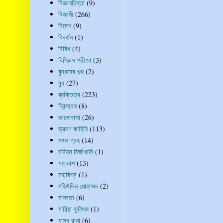
বিজ্ঞানচিন্তা
(9)
বিজ্ঞানী
(266)
বিদেশ
(9)
বিবর্তন
(1)
বিবিধ
(4)
বিসিএস পরীক্ষা
(3)
বুদ্ধদেব গুহ
(2)
বুধ
(27)
ব্যক্তিত্ব
(223)
ব্রিসবেন
(8)
ভালোবাসা
(26)
ভ্রমণ কাহিনি
(113)
মঙ্গল গ্রহ
(14)
মরিয়ম মির্জাখানি
(1)
মহাকাশ
(13)
মহাবিশ্ব
(1)
মহিউদ্দিন মোহাম্মদ
(2)
মানবতা
(6)
মারিয়া কুনিৎজ
(1)
মাসুদ রানা
(6)