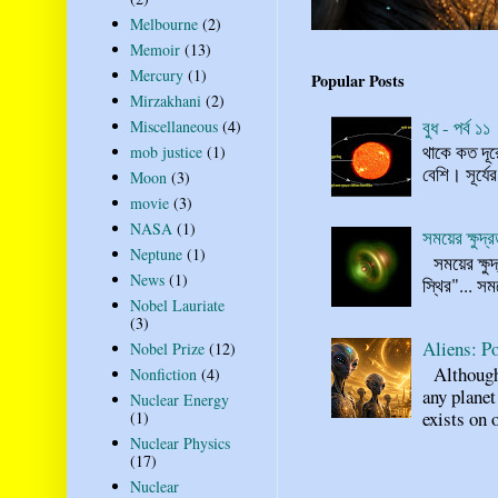
Melbourne
(2)
Memoir
(13)
Mercury
(1)
Popular Posts
Mirzakhani
(2)
বুধ - পর্ব ১১
Miscellaneous
(4)
থাকে কত দূর
mob justice
(1)
বেশি। সূর্যে
Moon
(3)
movie
(3)
NASA
(1)
সময়ের ক্ষুদ
Neptune
(1)
সময়ের ক্ষুদ
News
(1)
স্থির"... স
Nobel Lauriate
(3)
Aliens: Po
Nobel Prize
(12)
Although n
Nonfiction
(4)
any planet
Nuclear Energy
exists on o
(1)
Nuclear Physics
(17)
Nuclear