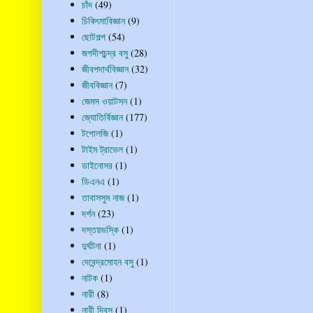
চাঁদ
(49)
চিকিৎসাবিজ্ঞান
(9)
ছোটগল্প
(54)
জগদীশচন্দ্র বসু
(28)
জীবপদার্থবিজ্ঞান
(32)
জীববিজ্ঞান
(7)
জেমস ওয়াটসন
(1)
জ্যোতির্বিজ্ঞান
(177)
টপোলজি
(1)
টাইম ট্রাভেল
(1)
ডাইনোসর
(1)
ডিএনএ
(1)
তাবাসসুম নাজ
(1)
দর্শন
(23)
দস্তয়ভস্কি
(1)
দুর্ঘটনা
(1)
দেবেন্দ্রমোহন বসু
(1)
নাটক
(1)
নারী
(8)
নারী দিবস
(1)