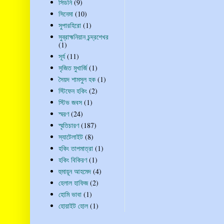
সিডনি
(9)
সিনেমা
(10)
সুপারহিরো
(1)
সুব্রাহ্মনিয়ান চন্দ্রশেখর
(1)
সূর্য
(11)
সৃজিত মুখার্জি
(1)
সৈয়দ শামসুল হক
(1)
স্টিফেন হকিং
(2)
স্টিভ জবস
(1)
স্মরণ
(24)
স্মৃতিচারণ
(187)
স্যাটেলাইট
(8)
হকিং তাপমাত্রা
(1)
হকিং বিকিরণ
(1)
হুমায়ূন আহমেদ
(4)
হেলাল হাফিজ
(2)
হোমি ভাবা
(1)
হোয়াইট হোল
(1)