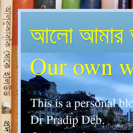
আলো আমার 
Our own w
This is a personal bl
Dr Pradip Deb.