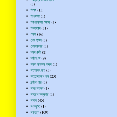
(1)
শিক্ষা
(15)
শিল্পকলা
(1)
শিশিরকুমার মিত্র
(1)
শিশুতোষ
(11)
শুক্র
(16)
শেন ইউন
(1)
শ্বেতবিবর
(1)
শ্রদ্ধার্ঘ্য
(2)
শ্রীলংকা
(9)
সকল কাজের তত্ত্ব
(1)
সত্যজিৎ রায়
(5)
সত্যেন্দ্রনাথ বসু
(23)
সন্দীপ রায়
(1)
সময় ভ্রমণ
(1)
সমরেশ মজুমদার
(1)
সমাজ
(45)
সংস্কৃতি
(1)
সাহিত্য
(109)