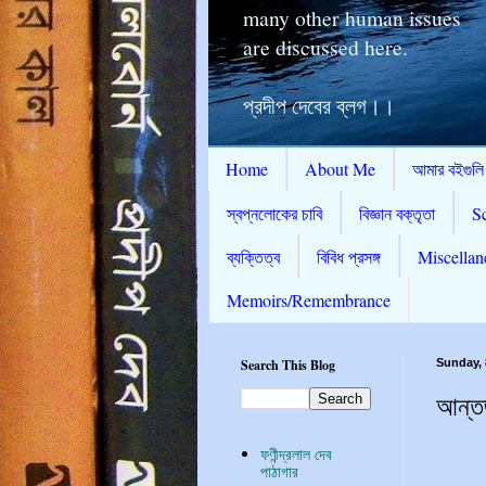
many other human issues
are discussed here.
প্রদীপ দেবের ব্লগ।।
Home
About Me
আমার বইগুলি
স্বপ্নলোকের চাবি
বিজ্ঞান বক্তৃতা
S
ব্যক্তিত্ব
বিবিধ প্রসঙ্গ
Miscellan
Memoirs/Remembrance
Search This Blog
Sunday, 
আন্তর
ফণীন্দ্রলাল দেব
পাঠাগার