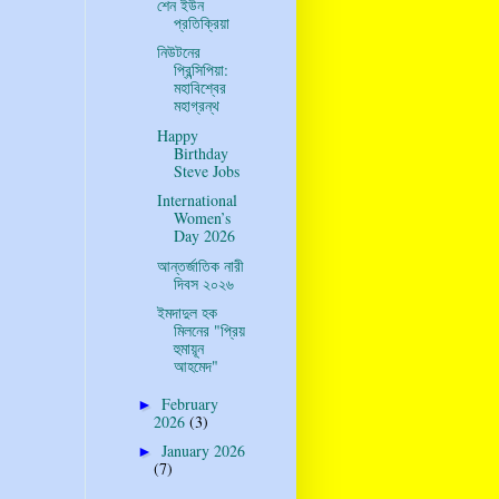
শেন ইউন
প্রতিক্রিয়া
নিউটনের
প্রিন্সিপিয়া:
মহাবিশ্বের
মহাগ্রন্থ
Happy
Birthday
Steve Jobs
International
Women’s
Day 2026
আন্তর্জাতিক নারী
দিবস ২০২৬
ইমদাদুল হক
মিলনের "প্রিয়
হুমায়ূন
আহমেদ"
February
►
2026
(3)
January 2026
►
(7)