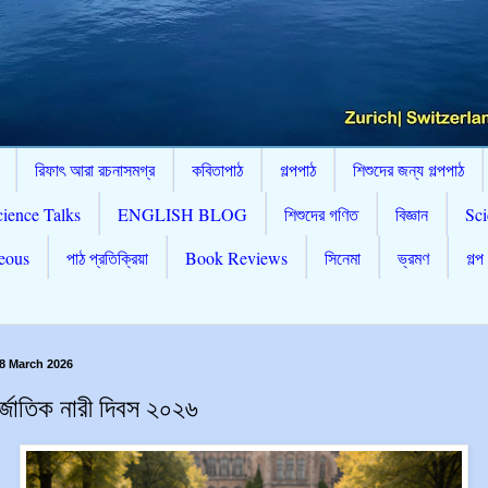
রিফাৎ আরা রচনাসমগ্র
কবিতাপাঠ
গল্পপাঠ
শিশুদের জন্য গল্পপাঠ
cience Talks
ENGLISH BLOG
শিশুদের গণিত
বিজ্ঞান
Sci
eous
পাঠ প্রতিক্রিয়া
Book Reviews
সিনেমা
ভ্রমণ
গল্প
8 March 2026
্জাতিক নারী দিবস ২০২৬