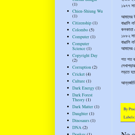
(1)
১৯৭৭ সালে
Chien-Shiung Wu
(1)
আমাদের উ
বাঙালি না
Citizenship
(1)
কলকাতা ম
Colombo
(5)
১৮৮২ সাল
Computer
(1)
বাঙালি ন
Computer
আমাদের মে
Science
(1)
Copyright Day
শত শত বছ
(2)
লেখাপড়ার
Corruption
(2)
লড়তে হচ্
Cricket
(4)
Culture
(1)
আন্তর্জা
Dark Energy
(1)
Dark Forest
Theory
(1)
Dark Matter
(1)
By
Pra
Daughter
(1)
Labels
Dinosaurs
(1)
DNA
(2)
No 
Donkey
(1)