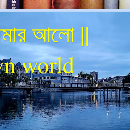
ার আলো ||
n world