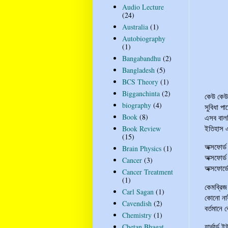
Audio Lecture
(24)
Australia
(1)
Autobiography
(1)
Bangabandhu
(2)
Bangladesh
(5)
BCS Theory
(1)
Bigganchinta
(2)
কেউ কেউ 
biography
(4)
সুবিধা প
Book
(8)
এসব বালখ
ইতিহাস এ
Book Review
(15)
অক্সফোর্ড
Brain Physics
(1)
অক্সফোর্ড
Cancer
(3)
অক্সফোর্ড
Cancer Treatment
(1)
কেমব্রিজ
Carl Sagan
(1)
কোনো নার
Cavendish
(2)
বর্তমানে ক
Chemistry
(1)
হার্ভার্ড
Chetan Bhagat