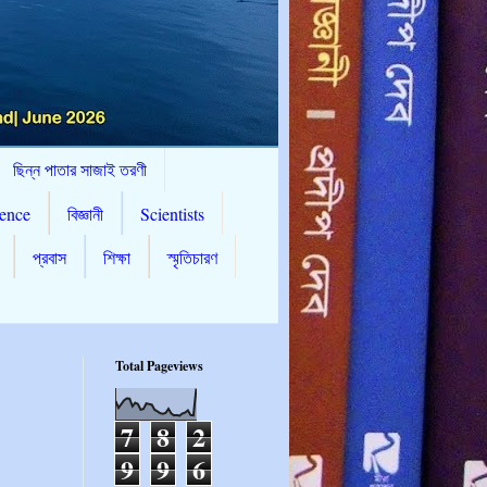
ছিন্ন পাতার সাজাই তরণী
ence
বিজ্ঞানী
Scientists
প্রবাস
শিক্ষা
স্মৃতিচারণ
Total Pageviews
7
8
2
9
9
6