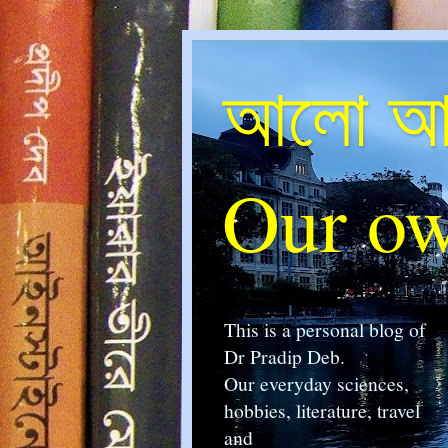
আলো আম
Our ow
This is a personal blog of
Dr Pradip Deb.
Our everyday sciences,
hobbies, literature, travel
and