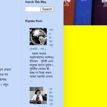
Search This Blog
Popular Posts
সবা
র
জ
ন্য
স্যা
টেলাইট - পর্ব ১
প্রথম অধ্যায়
স্যাটেলাইটের সংক্ষিপ্ত
ইতিহাস পৃথিবী এখন
মানুষের হাতের মুঠোয়।
পৃথিবীর কোথায় কী
রলে দেখতে
হচ্ছে তা ইচ্ছে করলে
 করে গত
আমরা সরাসরি দেখতে
িশ্বের
...
ে। তবুও
রো
জা
লিন
ইয়া
লো: