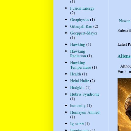
(1)
Fusion Energy
(2)
Geophysics
(1)
Newer 
Gitanjali Rao
(2)
Subscri
Goeppert-Mayer
(1)
Hawking
(1)
Latest P
Hawking
Aliens
Radiation
(1)
Hawking
Althoug
Temperature
(1)
Earth, m
Health
(1)
Helal Hafiz
(2)
Hodgkin
(1)
Hubris Syndrome
(1)
humanity
(1)
Humayun Ahmed
(1)
Ig নোবেল
(1)
Immigrants
(1)