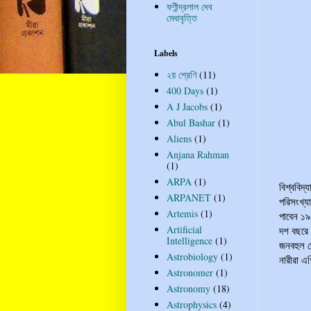
ফণীন্দ্রলাল দেব
মেধাবৃত্তি
Labels
২য় শ্রেণি
(11)
400 Days
(1)
A J Jacobs
(1)
Abul Bashar
(1)
Aliens
(1)
Anjana Rahman
(1)
ARPA
(1)
বিশ্ববিদ্য
ARPANET
(1)
পরিসংখ্য
Artemis
(1)
পাবেন ১৯
Artificial
দশ বছরে ব
Intelligence
(1)
জনবহুল দ
Astrobiology
(1)
নারীরা এগ
Astronomer
(1)
Astronomy
(18)
Astrophysics
(4)