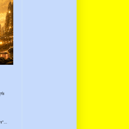
্যের
র"...