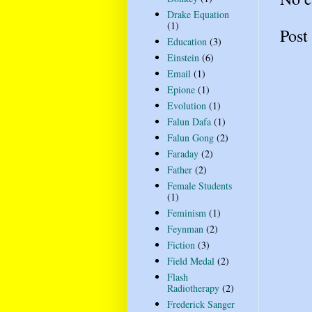
Drake Equation
(1)
Post
Education
(3)
Einstein
(6)
Email
(1)
Epione
(1)
Evolution
(1)
Falun Dafa
(1)
Falun Gong
(2)
Faraday
(2)
Father
(2)
Female Students
(1)
Feminism
(1)
Feynman
(2)
Fiction
(3)
Field Medal
(2)
Flash
Radiotherapy
(2)
Frederick Sanger