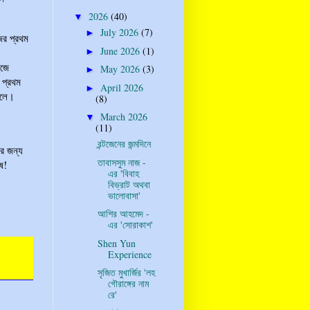
2026
(40)
▼
July 2026
(7)
►
ের প্রথম
June 2026
(1)
।
►
েজে
May 2026
(3)
►
 প্রথম
April 2026
►
ালে।
(8)
March 2026
▼
(11)
রন্টজেনের জন্মদিনে
ের জন্য
তাবাসসুম নাজ -
ুষ!
এর 'বিবাহ
বিভ্রাট অথবা
ভালোবাসা'
আশির আহমেদ -
এর 'সোরাকাশ'
Shen Yun
Experience
সৃজিত মুখার্জির 'লহ
গৌরাঙ্গের নাম
রে'