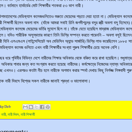
। বর্তমানে হার্ভার্ডের মোট শিক্ষার্থীর শতকরা ৫৩ ভাগ নারী।
পমহাদেশের মেডিক্যাল কলেজগুলিতেও শুরুতে মেয়েদের পড়তে দেয়া হতো না। মেডিক্যাল কলেজ
রী শিক্ষার্থী ছিলেন অবলা দাস
(যাঁকে আমরা সবাই চিনি জগদীশচন্দ্র বসুর স্ত্রী অবলা বসু হিসেবে)
েডিক্যাল কলেজে মেয়েদের ভর্তির সুযোগ ছিল না। তাঁকে যেতে হয়েছিল মাদ্রাজ মেডিক্যাল কল
ে। যদিও শারীরিক অসুস্থতার কারণে তিনি ডিগ্রি সম্পন্ন করতে পারেননি – অবলা বসুই ছিলেন
ারী যিনি এলএমএস (লাইন্সেসিয়েট অব মেডিসিন অ্যান্ড সার্জারি) ডিগ্রি লাভ করেছিলেন ১৮৮৫ স
ডিক্যাল কলেজ গুলিতে এখন নারী শিক্ষার্থীর সংখ্যা পুরুষ শিক্ষার্থীর চেয়ে অনেক বেশি।
র ধরে পৃথিবীর বিভিন্ন দেশে নারীদের শিক্ষার অধিকার থেকে বঞ্চিত করে রাখা হয়েছিল। শুধুমাত্র
 অধিকার পাবার জন্য কত সংগ্রাম করতে হয়েছে নারীদের। কর্মক্ষেত্রে নিজেদের ন্যায্য অধিকার
ছে এখনও। এরপরও কতটা নীচ হলে নারীকে অপমান করার স্পর্ধা দেখায় কিছু নির্লজ্জ লিঙ্গবাদী পুর
তিক নারী দিবসে বিশ্বের সকল নারীকে জানাই শ্রদ্ধা ও ভালোবাসা।
dip Deb
:
নারী
,
নারী দিবস
,
নারী শিক্ষার্থী
comments: