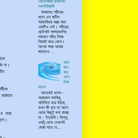
নোবেলজয়ী চিকিৎসা-
পদার্থবিজ্ঞানী
আমাদের শরীরের
মতো এত জটিল
স্বয়ংক্রিয় যন্ত্র আর
একটিও নেই। শরীরের
ছোটখাট সমস্যাগুলির
সমাধান শরীর নিজে
নিজেই করে ফেলে।
অনেক সময় আমরা
জানতেও ...
কোনো
আব
 কি না।
হাও
তীত
য়ার
গাণি
তিক
মডেল
্থীকে
অনেকেই বলেন -
 বর্তমানে
আজকাল সবকিছু
অনিশ্চিত হয়ে উঠছে,
কখন কী হবে তা আগে
থেকে কিছুই বলা যাচ্ছে
ছর
তারা
না – ইত্যাদি। কিন্তু
সালে।
একটু ভেবে দেখলেই
বোঝা যাবে যে...
িন –