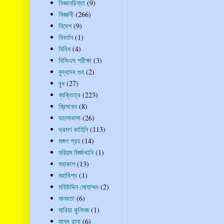
বিজ্ঞানচিন্তা
(9)
বিজ্ঞানী
(266)
বিদেশ
(9)
বিবর্তন
(1)
বিবিধ
(4)
বিসিএস পরীক্ষা
(3)
বুদ্ধদেব গুহ
(2)
বুধ
(27)
ব্যক্তিত্ব
(223)
ব্রিসবেন
(8)
ভালোবাসা
(26)
ভ্রমণ কাহিনি
(113)
মঙ্গল গ্রহ
(14)
মরিয়ম মির্জাখানি
(1)
মহাকাশ
(13)
মহাবিশ্ব
(1)
মহিউদ্দিন মোহাম্মদ
(2)
মানবতা
(6)
মারিয়া কুনিৎজ
(1)
মাসুদ রানা
(6)