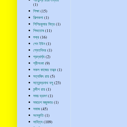
(1)
শিক্ষা
(15)
শিল্পকলা
(1)
শিশিরকুমার মিত্র
(1)
শিশুতোষ
(11)
শুক্র
(16)
শেন ইউন
(1)
শ্বেতবিবর
(1)
শ্রদ্ধার্ঘ্য
(2)
শ্রীলংকা
(9)
সকল কাজের তত্ত্ব
(1)
সত্যজিৎ রায়
(5)
সত্যেন্দ্রনাথ বসু
(23)
সন্দীপ রায়
(1)
সময় ভ্রমণ
(1)
সমরেশ মজুমদার
(1)
সমাজ
(45)
সংস্কৃতি
(1)
সাহিত্য
(109)