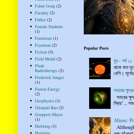
Falun Gong
(2)
Faraday
(2)
Father
(2)
Female Students
(1)
Feminism
(1)
Feynman
(2)
Popular Posts
Fiction
(3)
Field Medal
(2)
বুধ - পর্ব ১১
Flash
থাকে কত দূর
Radiotherapy
(2)
বেশি। সূর্যে
Frederick Sanger
(1)
Fusion Energy
সময়ের ক্ষুদ
(2)
সময়ের ক্ষুদ
Geophysics
(1)
স্থির"... স
Gitanjali Rao
(2)
Goeppert-Mayer
(1)
Aliens: Po
Hawking
(1)
Although n
any planet
Hawking