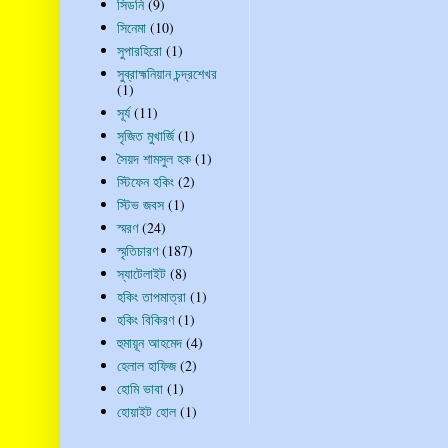
সিডনি
(9)
সিনেমা
(10)
সুপারহিরো
(1)
সুব্রাহ্মনিয়ান চন্দ্রশেখর
(1)
সূর্য
(11)
সৃজিত মুখার্জি
(1)
সৈয়দ শামসুল হক
(1)
স্টিফেন হকিং
(2)
স্টিভ জবস
(1)
স্মরণ
(24)
স্মৃতিচারণ
(187)
স্যাটেলাইট
(8)
হকিং তাপমাত্রা
(1)
হকিং বিকিরণ
(1)
হুমায়ূন আহমেদ
(4)
হেলাল হাফিজ
(2)
হোমি ভাবা
(1)
হোয়াইট হোল
(1)