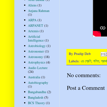
Aliens
(1)
Anjana Rahman
(1)
ARPA
(1)
ARPANET
(1)
Artemis
(1)
Artificial
Intelligence
(1)
Astrobiology
(1)
Astronomer
(1)
By
Pradip Deb
Astronomy
(18)
Labels:
২য় শ্রেণি
,
গণিত
,
প্রাথ
Astrophysics
(4)
Audio Lecture
(24)
No comments:
Australia
(1)
Autobiography
Post a Comment
(1)
Bangabandhu
(2)
Bangladesh
(5)
BCS Theory
(1)