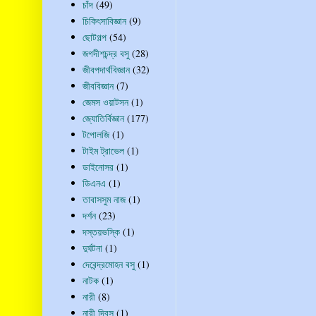
চাঁদ
(49)
চিকিৎসাবিজ্ঞান
(9)
ছোটগল্প
(54)
জগদীশচন্দ্র বসু
(28)
জীবপদার্থবিজ্ঞান
(32)
জীববিজ্ঞান
(7)
জেমস ওয়াটসন
(1)
জ্যোতির্বিজ্ঞান
(177)
টপোলজি
(1)
টাইম ট্রাভেল
(1)
ডাইনোসর
(1)
ডিএনএ
(1)
তাবাসসুম নাজ
(1)
দর্শন
(23)
দস্তয়ভস্কি
(1)
দুর্ঘটনা
(1)
দেবেন্দ্রমোহন বসু
(1)
নাটক
(1)
নারী
(8)
নারী দিবস
(1)