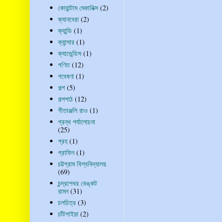
কোয়ান্টাম মেকানিক্স
(2)
ক্যানবেরা
(2)
ক্যান্ডি
(1)
ক্যান্সার
(1)
ক্যাভেন্ডিস
(1)
গণিত
(12)
গবেষণা
(1)
গল্প
(5)
গল্পপাঠ
(12)
গীতাঞ্জলি রাও
(1)
গ্রন্থ পর্যালোচনা
(25)
গ্রহ
(1)
গ্রাফিন
(1)
চট্টগ্রাম বিশ্ববিদ্যালয়
(69)
চন্দ্রশেখর ভেঙ্কট
রামন
(31)
চলচিত্র
(3)
চাঁটগাইয়া
(2)