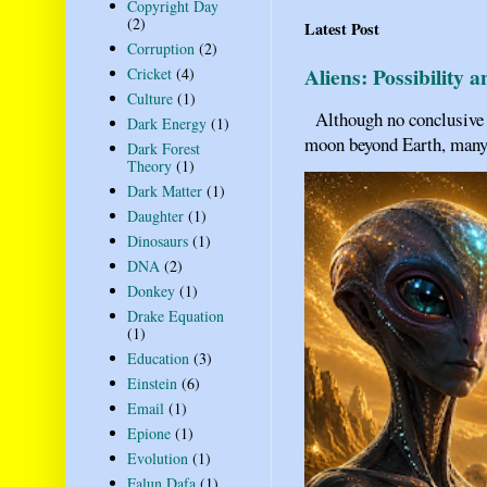
Copyright Day
(2)
Latest Post
Corruption
(2)
Aliens: Possibility 
Cricket
(4)
Culture
(1)
Although no conclusive ev
Dark Energy
(1)
moon beyond Earth, many pe
Dark Forest
Theory
(1)
Dark Matter
(1)
Daughter
(1)
Dinosaurs
(1)
DNA
(2)
Donkey
(1)
Drake Equation
(1)
Education
(3)
Einstein
(6)
Email
(1)
Epione
(1)
Evolution
(1)
Falun Dafa
(1)