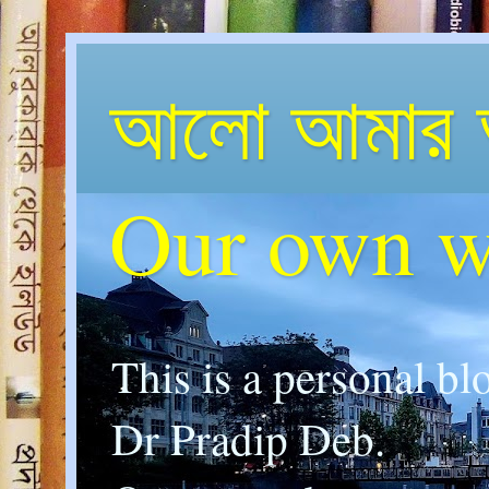
আলো আমার 
Our own w
This is a personal bl
Dr Pradip Deb.