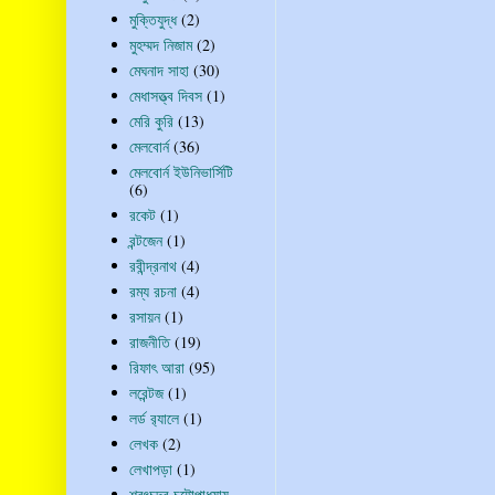
মুক্তিযুদ্ধ
(2)
মুহম্মদ নিজাম
(2)
মেঘনাদ সাহা
(30)
মেধাসত্ত্ব দিবস
(1)
মেরি কুরি
(13)
মেলবোর্ন
(36)
মেলবোর্ন ইউনিভার্সিটি
(6)
রকেট
(1)
রন্টজেন
(1)
রবীন্দ্রনাথ
(4)
রম্য রচনা
(4)
রসায়ন
(1)
রাজনীতি
(19)
রিফাৎ আরা
(95)
লরেন্টজ
(1)
লর্ড র‍্যালে
(1)
লেখক
(2)
লেখাপড়া
(1)
শরৎচন্দ্র চট্টোপাধ্যায়