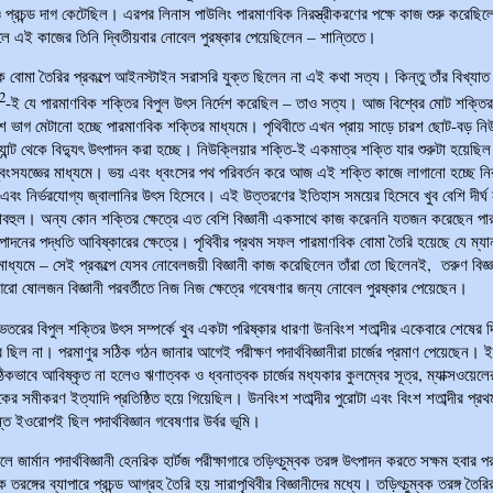
ও প্রচন্ড দাগ কেটেছিল। এরপর লিনাস পাউলিং পারমাণবিক নিরস্ত্রীকরণের পক্ষে কাজ শুরু করেছি
ে এই কাজের তিনি দ্বিতীয়বার নোবেল পুরষ্কার পেয়েছিলেন – শান্তিতে।
ক বোমা তৈরির প্রকল্পে আইনস্টাইন সরাসরি যুক্ত ছিলেন না এই কথা সত্য। কিন্তু তাঁর বিখ্যা
2
-ই যে পারমাণবিক শক্তির বিপুল উৎস নির্দেশ করেছিল – তাও সত্য। আজ বিশ্বের মোট শক্তির
 ভাগ মেটানো হচ্ছে পারমাণবিক শক্তির মাধ্যমে। পৃথিবীতে এখন প্রায় সাড়ে চারশ ছোট-বড় নি
ল্যান্ট থেকে বিদ্যুৎ উৎপাদন করা হচ্ছে। নিউক্লিয়ার শক্তি-ই একমাত্র শক্তি যার শুরুটা হয়েছি
বংসযজ্ঞের মাধ্যমে। ভয় এবং ধ্বংসের পথ পরিবর্তন করে আজ এই শক্তি কাজে লাগানো হচ্ছে নি
ন এবং নির্ভরযোগ্য জ্বালানির উৎস হিসেবে। এই উত্তরণের ইতিহাস সময়ের হিসেবে খুব বেশি দীর্
াবহুল। অন্য কোন শক্তির ক্ষেত্রে এত বেশি বিজ্ঞানী একসাথে কাজ করেননি যতজন করেছেন পা
পাদনের পদ্ধতি আবিষ্কারের ক্ষেত্রে। পৃথিবীর প্রথম সফল পারমাণবিক বোমা তৈরি হয়েছে যে ম্যা
র মাধ্যমে – সেই প্রকল্পে যেসব নোবেলজয়ী বিজ্ঞানী কাজ করেছিলেন তাঁরা তো ছিলেনই,
তরুণ বিজ্
রো ষোলজন বিজ্ঞানী পরবর্তীতে নিজ নিজ ক্ষেত্রে গবেষণার জন্য নোবেল পুরষ্কার পেয়েছেন।
ভেতরের বিপুল শক্তির উৎস সম্পর্কে খুব একটা পরিষ্কার ধারণা উনবিংশ শতাব্দীর একেবারে শেষের 
ের ছিল না। পরমাণুর সঠিক গঠন জানার আগেই পরীক্ষণ পদার্থবিজ্ঞানীরা চার্জের প্রমাণ পেয়েছেন। 
কভাবে আবিষ্কৃত না হলেও ঋণাত্বক ও ধ্বনাত্বক চার্জের মধ্যকার কুলম্বের সূত্র, ম্যাক্সওয়েলে
বকের সমীকরণ ইত্যাদি প্রতিষ্ঠিত হয়ে গিয়েছিল। উনবিংশ শতাব্দীর পুরোটা এবং বিংশ শতাব্দীর প্
্ত ইওরোপই ছিল পদার্থবিজ্ঞান গবেষণার উর্বর ভূমি।
 জার্মান পদার্থবিজ্ঞানী হেনরিক হার্টজ পরীক্ষাগারে তড়িৎচুম্বক তরঙ্গ উৎপাদন করতে সক্ষম হবার প
ক তরঙ্গের ব্যাপারে প্রচন্ড আগ্রহ তৈরি হয় সারাপৃথিবীর বিজ্ঞানীদের মধ্যে। তড়িৎচুম্বক তরঙ্গ তৈর