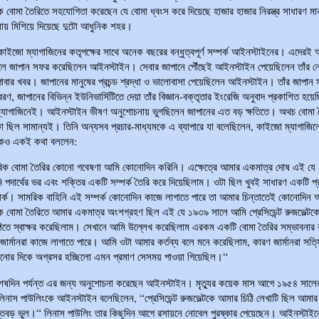
ক বোমা তৈরিতে সহযোগিতা করেছেন যে বোমা ধ্বংস করে দিয়েছে হাজার হাজার নিরস্ত্র সাধারণ মান
লায় মিশিয়ে দিয়েছে দুটো আধুনিক শহর।
কাইজো ম্যাগাজিনের কতৃপক্ষের সাথে অনেক বছরের বন্ধুত্বপূর্ণ সম্পর্ক আইনস্টাইনের। এদেরই আ
ে জাপান সফর করেছিলেন আইনস্টাইন। সেবার জাপানে পৌঁছেই আইনস্টাইন পেয়েছিলেন তাঁর 
 পাবার খবর। জাপানের মানুষের প্রচন্ড শ্রদ্ধা ও ভালোবাসা পেয়েছিলেন আইনস্টাইন। তাঁর জাপান
বরণ, জাপানের বিভিন্ন ইউনিভার্সিটিতে দেয়া তাঁর বিজ্ঞান-বক্তৃতার ইংরেজি অনুবাদ প্রকাশিত হয়
্যাগাজিনেই। আইনস্টাইন ভীষণ অনুশোচনায় ভুগছিলেন জাপানের এত বড় ক্ষতিতে। অথচ বোমা 
িকা ছিল সামান্যই। তিনি অন্যসব প্রচার-মাধ্যমকে এ ব্যাপারে যা বলেছিলেন, কাইজো ম্যাগাজিন
কেও একই কথা বললেন:
বিক বোমা তৈরির কোনো গবেষণা আমি কোনোদিন করিনি। এক্ষেত্রে আমার একমাত্র দোষ এই যে
 পদার্থের ভর এবং শক্তির একটি সম্পর্ক তৈরি করে দিয়েছিলাম। ওটা ছিল খুবই সাধারণ একটি প্
পর্ক। সামরিক বাহিনি এই সম্পর্ক কোনোদিন কাজে লাগাতে পারে তা আমার চিন্তাতেই কোনোদিন
ক বোমা তৈরিতে আমার একমাত্র অংশগ্রহণ ছিল এই যে ১৯৩৯ সালে আমি প্রেসিডেন্ট রুজভেল্টকে
িতে স্বাক্ষর করেছিলাম। সেখানে আমি উল্লেখ করেছিলাম এরকম একটি বোমা তৈরির সম্ভাবনার 
 জার্মানরা কাজে লাগাতে পারে। আমি ওটা আমার কর্তব্য বলে মনে করেছিলাম, কারণ জার্মানরা সত
ানোর দিকে অগ্রসর হচ্ছিলো এমন প্রমাণ সেসময় পাওয়া গিয়েছিল।“
েষদিন পর্যন্ত এর জন্য অনুশোচনা করেছেন আইনস্টাইন। মৃত্যুর কয়েক মাস আগে ১৯৫৪ সালে
লিনাস পাউলিংকে আইনস্টাইন বলেছিলেন, “প্রেসিডেন্ট রুজভেল্টকে আমার চিঠি লেখাটি ছিল আমার
তবড় ভুল।“ লিনাস পাউলিং তার কিছুদিন আগে রসায়নে নোবেল পুরষ্কার পেয়েছেন। আইনস্টাইন