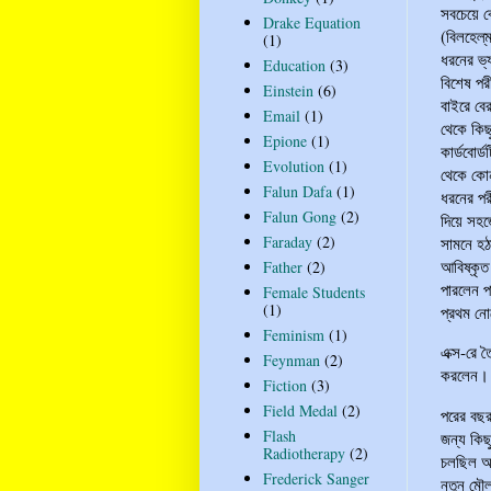
সবচেয়ে ব
Drake Equation
(বিলহেল্‌
(1)
ধরনের ভ্
Education
(3)
বিশেষ পর
Einstein
(6)
বাইরে বে
Email
(1)
থেকে কিছ
Epione
(1)
কার্ডবোর্
Evolution
(1)
থেকে কোন
Falun Dafa
(1)
ধরনের পর
Falun Gong
(2)
দিয়ে সহজ
Faraday
(2)
সামনে হঠ
আবিষ্কৃত
Father
(2)
পারলেন পা
Female Students
(1)
প্রথম নো
Feminism
(1)
এক্স-রে ত
Feynman
(2)
করলেন। ক
Fiction
(3)
Field Medal
(2)
পরের বছর 
Flash
জন্য কিছ
Radiotherapy
(2)
চলছিল অন
Frederick Sanger
নতুন মৌল