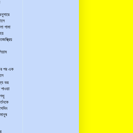
র
অনুসারে
ালে
লো গামা
 হয়
েজস্ক্রিয়
লিয়াম
কের পর এক
দলে
ন্য ভর
 পাওয়া
শুধু
র্তনকে
সেদিন
মানুষ
ার