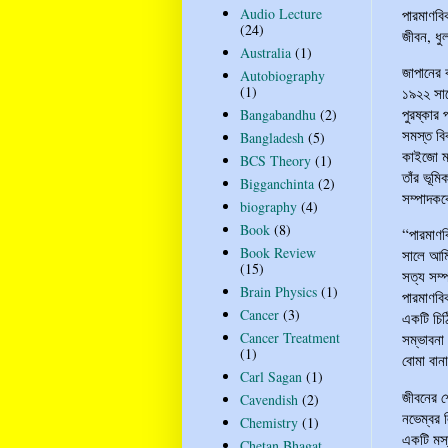
Audio Lecture
পারমাণবি
(24)
জীবন, ধু
Australia
(1)
জাপানের 
Autobiography
(1)
১৯২২ সাল
পুরষ্কার
Bangabandhu
(2)
সমস্ত বি
Bangladesh
(5)
কাইজো ম
BCS Theory
(1)
তাঁর ভূম
Bigganchinta
(2)
সম্পাদক
biography
(4)
Book
(8)
“পারমাণ
Book Review
সালে আমি
(15)
সত্য সম্
Brain Physics
(1)
পারমাণবি
Cancer
(3)
একটি চিঠ
Cancer Treatment
সম্ভাবনা
(1)
বোমা বান
Carl Sagan
(1)
জীবনের শ
Cavendish
(2)
নভেম্বর 
Chemistry
(1)
একটি মস্
Chetan Bhagat