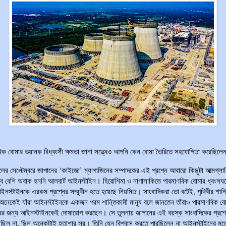
িক বোমার ভয়ানক বিধ্বংসী ক্ষমতা জানা সত্ত্বেও আপনি কেন বোমা তৈরিতে সহযোগিতা করেছিলে
ের সেপ্টেম্বরে জাপানের ‘কাইজো’ ম্যাগাজিনের সম্পাদকের এই প্রশ্নে আবারো কিছুটা আত্মগ্লা
ুব বেশি অবাক হননি আলবার্ট আইনস্টাইন। হিরোশিমা ও নাগাসাকিতে পারমাণবিক বোমার ধ্বংসযজ
নস্টাইনকে এরকম প্রশ্নের সম্মুখীন হতে হয়েছে নিয়মিত। সাংবাদিকরা তো বটেই, পৃথিবীর শান্
নেকেই যাঁরা আইনস্টাইনকে একজন পরম শান্তিকামী মানুষ বলে জানতেন তাঁরাও পারমাণবিক বো
ের জন্য আইনস্টাইনকেই দোষারোপ করছেন। সে তুলনায় জাপানের এই বয়স্ক সাংবাদিকের প্রশ্ন
ছিল না, ছিল অনেকটাই হতাশার সুর। তিনি যেন বিশ্বাস করতে পারছিলেন না আইনস্টাইনের মত