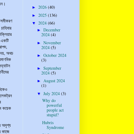
লেন।
2026
(40)
►
2025
(136)
►
ত সমীকরণ
2024
(66)
▼
 চাহিদার
December
►
উক্লিয়ার
2024
(4)
ল একটি
November
►
রাপদ,
2024
(5)
ঘ নয়, অথচ
October 2024
►
রমাণবিক
(3)
নহ্যাটন
September
►
ঞানীদের
2024
(5)
August 2024
►
(1)
দিকেও
July 2024
(3)
▼
ইলেকট্রন
Why do
র
powerful
রথম কয়েক
people act
stupid?
Hubris
র অদৃশ্য
Syndrome
ির কাজে