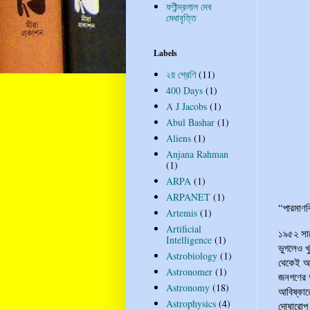
ফণীন্দ্রলাল দেব
মেধাবৃত্তি
Labels
২য় শ্রেণি
(11)
400 Days
(1)
A J Jacobs
(1)
Abul Bashar
(1)
Aliens
(1)
Anjana Rahman
(1)
ARPA
(1)
ARPANET
(1)
“পারমাণব
Artemis
(1)
Artificial
১৯৫২ সাল
Intelligence
(1)
ভুগলেও খ
Astrobiology
(1)
থেকেই আই
Astronomer
(1)
জনগণের অ
Astronomy
(18)
আবিষ্কার
Astrophysics
(4)
দোষারোপ 