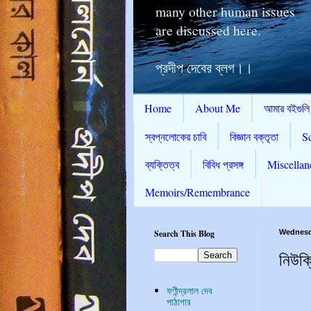
many other human issues
are discussed here.
প্রদীপ দেবের ব্লগ।।
Home
About Me
আমার বইগুলি
স্বপ্নলোকের চাবি
বিজ্ঞান বক্তৃতা
S
ব্যক্তিত্ব
বিবিধ প্রসঙ্গ
Miscellan
Memoirs/Remembrance
Search This Blog
Wednesda
নিউক্
ফণীন্দ্রলাল দেব
পাঠাগার