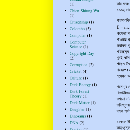
তাঁর মনে
(1)
১৯৬২ সাল
Chien-Shiung Wu
(1)
পারমাণবি
Citizenship
(1)
E = mc
Colombo
(5)
শতকরা দশ
Computer
(1)
পাওয়ার প্
Computer
ভয়ানক ধ্
Science
(1)
পরিচ্ছন্
Copyright Day
খুবই ঘটন
(2)
শক্তি উৎ
Corruption
(2)
প্রকল্পে
Cricket
(4)
মধ্যেও আ
Culture
(1)
Dark Energy
(1)
পরমাণুর 
Dark Forest
বিজ্ঞানীদ
Theory
(1)
তখনো সঠি
Dark Matter
(1)
তড়িৎচুম্
Daughter
(1)
দশক পর্যন
Dinosaurs
(1)
১৮৮৮ সালে
DNA
(2)
তড়িৎচুম্ব
Donkey
(1)