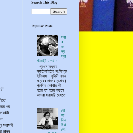
Search This Blog
Popular Posts
সবা
র
জ
ন্য
স্যা
টেলাইট - পর্ব ১
প্রথম অধ্যায়
স্যাটেলাইটের সংক্ষিপ্ত
ইতিহাস পৃথিবী এখন
মানুষের হাতের মুঠোয়।
পৃথিবীর কোথায় কী
ন?”
হচ্ছে তা ইচ্ছে করলে
আমরা সরাসরি দেখতে
...
নিতে
্ঞের পর
রো
তিকামী
জা
মা
লিন
ইয়া
ে সরাসরি
লো:
ো মানুষ