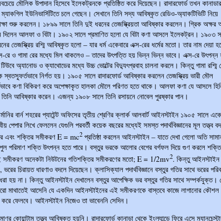
সবচেয়ে মৌলিক উপাদান হিসেবে ইলেকট্রনকে প্রতিষ্ঠিত করে দিয়েছেন। রাদারফোর্ড তখন কানাডা
েলে ম্যাকগিল ইউনিভার্সিটিতে চলে গেছেন। সেখানে তিনি সদ্য আবিষ্কৃত রেডিও-অ্যাকটিভিটি নিয়ে
িরীক্ষা শুরু করলেন। ১৮৯৯ সালে তিনি দুই ধরনের তেজস্ক্রিয়তা আবিষ্কার করলেন। গ্রিক অক্ষর 
াম দিলেন আলফা ও বিটা। ১৯০২ সালে প্রমাণিত হলো যে বিটা কণা আসলে ইলেকট্রন। ১৯০৩ স
ের তেজস্ক্রিয় রশ্মি আবিষ্কৃত হলো – যার ধর্ম একেবারে এক্স-রের ধর্মের মতো। তার নাম দেয়া হ
ক্স-রে ও গামা রের মধ্যে মিল থাকলেও – তাদের উৎপত্তি হয় ভিন্ন ভিন্ন ভাবে। এক্স-রে উৎপন্ন
 টিউবে অ্যানোড ও ক্যাথোডের মধ্যে উচ্চ ভোল্টের বিদ্যুৎপ্রবাহ চালনা করলে। কিন্তু গামা রশ্মি ত
কে স্বতস্ফূর্তভাবে নির্গত হয়। ১৯০৫ সালে রাদারফোর্ড আবিষ্কার করলেন তেজস্ক্রিয় ভারী মৌল
র্তভাবে কণা বিকিরণ করে অপেক্ষাকৃত হালকা মৌলে পরিণত হতে থাকে। আলফা কণা যে আসলে হি
তিনি আবিষ্কার করেন। এজন্য ১৯০৮ সালে তিনি রসায়নে নোবেল পুরষ্কার পান।
র্মানির বার্ন শহরের প্যাটেন্ট অফিসের তৃতীয় শ্রেণির ক্লার্ক আলবার্ট আইনস্টাইন ১৯০৫ সালে এ
ত্বীয় পেপার লিখে ফেললেন যেগুলি পরবর্তী কয়েক বছরের মধ্যেই সমস্ত পদার্থবিজ্ঞানের মূল তত্ত্ব ব
2
র এবং শক্তির সমীকরণ E = mc
প্রতিষ্ঠা করলেন আইনস্টাইন – যাতে দেখা গেলো অতি সামা
পুল পরিমাণ শক্তি উৎপন্ন হতে পারে। বস্তুর ভরকে আলোর বেগের বর্গফল দিয়ে গুণ করলে শক্তি
2
 সমীকরণ অনেকটা নিউটনের গতিশক্তির সমীকরণের মতো; E = 1/2mv
. কিন্তু আইনস্টাইন 
, ভরের চিরায়ত ধারণাও বদলে দিয়েছেন। ক্লাসিক্যাল পদার্থবিজ্ঞানে বস্তুর গতির সাথে ভরের পরিব
ধরা হয় না। কিন্তু আইনস্টাইন দেখালেন বস্তুর আপেক্ষিক ভর বস্তুর গতির সাথে সম্পর্কযুক্ত। 
ারো মাথাতেই আসেনি যে একদিন আইনস্টাইনের এই সমীকরণকে বাস্তবে কাজে লাগানোর কৌশল 
র করে ফেলবে। আইনস্টাইন নিজেও তা ভাবেননি সেদিন।
ণুর কোয়ান্টাম তত্ত্ব আবিষ্কৃত হয়নি। রাদারফোর্ড কানাডা থেকে ইংল্যান্ডে ফিরে এসে ম্যানচেস্ট