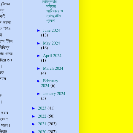
নিউক্লিয়ার
রন্টজেন
শক্তির
িন্ন
আবিষ্কার ও
ম্যানহ্যাটন
একটি
প্রকল্প
কোন আলো
েন টিউব
June 2024
►
এই
(13)
ুয়াম টিউব
May 2024
►
িভিন্ন
(16)
াদির ভেতর
April 2024
►
দিয়ে তার
(1)
ে।
March 2024
►
ঝতে
(4)
সালে
February
►
2024
(6)
January 2024
►
রু
(5)
া।
2023
(41)
►
া করার
2022
(50)
►
গবেষণা
2021
(203)
►
৯ সালে।
নিয়াম
2020
(287)
►