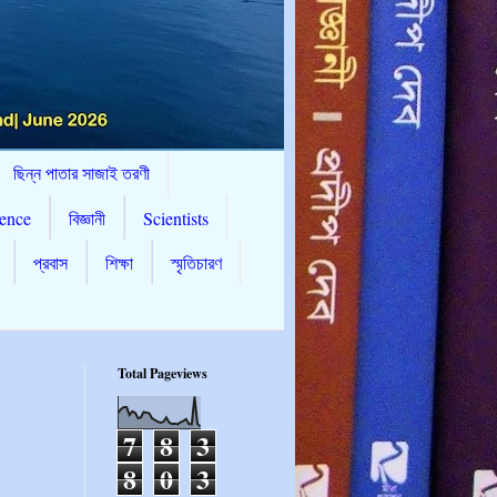
ছিন্ন পাতার সাজাই তরণী
ence
বিজ্ঞানী
Scientists
প্রবাস
শিক্ষা
স্মৃতিচারণ
Total Pageviews
7
8
3
8
0
3