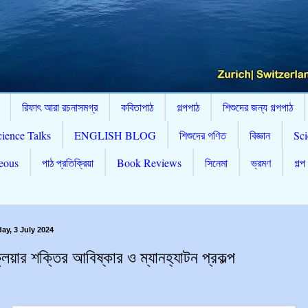
রিফাৎ আরা রচনাসমগ্র
কবিতাপাঠ
গল্পপাঠ
শিশুদের জন্য গল্পপাঠ
cience Talks
ENGLISH BLOG
শিশুদের গণিত
বিজ্ঞান
Sci
eous
পাঠ প্রতিক্রিয়া
Book Reviews
সিনেমা
ভ্রমণ
গল্প
y, 3 July 2024
লিয়ার শক্তির আবিষ্কার ও ম্যানহ্যাটন প্রকল্প