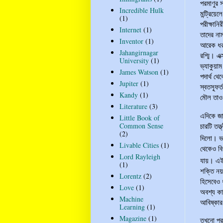
পরমাণুর 
Incredible Hulk
মন্ট্রিয়
(1)
পরীক্ষান
Internet
(1)
তাদের ন
Inventor
(1)
আরেক ধরন
Jahangirnagar
রশ্মি। এ
University
(1)
ভ্যাকুয়াম
James Watson
(1)
পদার্থ থে
Jupiter
(1)
স্বতস্ফূ
Kandy
(1)
মৌল তাও 
Literature
(3)
এদিকে জা
Little Book of
চারটি তত্
Common Sense
(2)
দিলো। ভ
Livable Cities
(1)
থেকেও বি
Lord Rayleigh
যায়। এই
(1)
শক্তি নয়
Lorentz
(2)
হিসেবেও 
Love
(1)
অবশ্য ক
Machine
আবিষ্কা
Learning
(1)
Magazine
(1)
তখনো পরমা