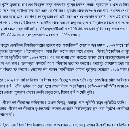
র পুটলি ড্রয়ারে রেখে বেশ কিছুদিন অন্য গবেষণায় ব্যস্ত ছিলেন হেনরি বেকুয়েরেল। এক্স-রে নিয়
য তিনি কিছু ফটোগ্রাফিক ফিল্ম এনে রেখেছিলেন। ড্রয়ার থেকে ফিল্মগুলি বের করে দেখলেন সেখা
 মনে হচ্ছে এক্স-রের দাগ। কিন্তু তিনি তো এই ফিল্মে এক্স-রে প্রয়োগ করেননি। তবে এই রশ্মি
াণ পাওয়া গেল যে ইউরেনিয়াম অক্সাইড থেকে অজানা রশ্মি বের হয়ে ফটোগ্রাফিক ফিল্মে দাগ ফেল
 হলো রেডিও-অ্যাকটিভিটি। রেডিওঅ্যাকটিভিটি নামটি দিয়েছিলেন মেরি কুরি। বেকুয়েরেল তখনো
 ইউরেনিয়াম থেকে স্বতস্ফূর্তভাবে এরকম কণা নির্গত হচ্ছে।
ল্যান্ডে কেমব্রিজ বিশ্ববিদ্যালয়ের গবেষণাগারে পদার্থবিজ্ঞানী জোসেফ জন থমসন ১৮৯৭ সালে আব
বতন্ত্র ইলেকট্রন। ইলেকট্রনের ধারণা ছিল অনেক বছর আগে থেকেই। কিন্তু ইলেকট্রন যে ক্ষু
কণা তা প্রতিষ্ঠিত হলো ১৮৯৭ সালে। এর ভর পাওয়া গেল সবচেয়ে হালকা মৌল হাইড্রোজেনের ভ
গের এক ভাগ। ইলেকট্রন সম্পর্কে ধারণা পরিষ্কার হতে শুরু করলো। পরমাণুর কোয়ান্টাম তত্ত্ব আ
না বাঁধতে শুরু করলো। জোসেফ জন থমসন পদার্থবিজ্ঞানে নোবেল পুরষ্কার পেয়েছেন ১৯০৬ সালে
ে ১৯০২ সাল পর্যন্ত নিরলস পরিশ্রম করে পিচব্লেন্ড থেকে দুটো নতুন তেজস্ক্রিয় মৌল আবিষ্ক
িয়ের কুরি। মৌল দুটোর নাম দেয়া হলো পোলোনিয়াম ও রেডিয়াম। রেডিও-অ্যাকটিভিটির জন্য ১
্ঞানে নোবেল পুরষ্কার পেলেন হেনরি বেকুয়েরেল, পিয়ের কুরি ও মেরি কুরি।
পরীক্ষণ পদার্থবিজ্ঞানের আবিষ্কার। তখনো কিন্তু পরমাণুর কোন সুনির্দিষ্ট তত্ত্ব প্রতিষ্ঠিত হয়নি। 
তিষ্ঠায় পরীক্ষণ পদার্থবিজ্ঞানে যুগান্তকারী অবদান রেখেছেন নিউজিল্যান্ডে জন্ম নেয়া ব্রিটিশ পদার্থবিজ্ঞ
রাদারফোর্ড।
্ড ছিলেন কেমব্রিজ বিশ্ববিদ্যালয়ে জোসেফ জন থমসনের ছাত্র। থমসন ইলেকট্রনের ভর নির্ণয় 