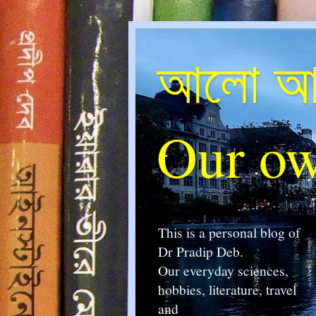
আলো আম
Our ow
This is a personal blog of
Dr Pradip Deb.
Our everyday sciences,
hobbies, literature, travel
and