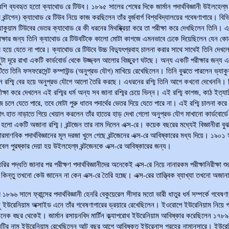
েশি ব্যবহৃত হতো ক্যাথোড রে টিউব। ১৮৯৫ সালের শেষের দিকে জার্মান পদার্থবিজ্ঞানী উইলহেল্‌ম 
ম রন্টগেন) ক্যাথোড রে টিউব নিয়ে কাজ করছিলেন তাঁর বুর্জবার্গ বিশ্ববিদ্যালয়ের গবেষণাগারে। বিভ
যাকুয়াম টিউবের ভেতর ক্যাথোড রে কী ধরনের মিথষ্ক্রিয়া করে তা পরীক্ষা করে দেখছিলেন তিনি। 
ীক্ষার জন্য তিনি ক্যাথোড রে টিউবটিকে কালো মোটা কাগজে এমনভাবে ঢেকে দিয়েছিলেন যেন 
র হয়ে যেতে না পারে। ক্যাথোড রে টিউবে উচ্চ বিদ্যুৎপ্রবাহ চালনা করার সাথে সাথেই তিনি দেখল
ুটা দূরে রাখা একটি কার্ডবোর্ড থেকে উজ্জ্বল আলোর বিচ্ছুরণ ঘটছে। অন্য একটি পরীক্ষার জন্য 
ডটিতে তিনি ফসফরেসেন্ট কম্পাউন্ড (অনুপ্রভ যৌগ) মাখিয়ে রেখেছিলেন। তিনি বুঝতে পারলেন ভ্যাক
 রশ্মি বের হয়ে অনুপ্রভ যৌগে আলো তৈরি করছে। এধরনের রশ্মি তিনি আগে কখনো দেখেননি। ব
ীক্ষা করে দেখলেন এই রশ্মির ধর্ম অন্য সব জানা রশ্মির চেয়ে ভিন্ন। এই রশ্মি কাগজ, কাঠ ইত্য
ে চলে যেতে পারে, তবে মোটা পুরু ধাতব পদার্থের ভেতর দিয়ে যেতে পারে না। এই রশ্মি চালনা করে 
াৎ হাত নাড়াতে গিয়ে খেয়াল করলেন তাঁর হাতের হাড় দেখা গেলো অনুপ্রভ যৌগ মাখানো কার্ডবোর্ড
 হলো একটি অজানা রশ্মি। রন্টজেন তার নাম দিলেন এক্স-রে। কয়েক বছরের মধ্যেই বিজ্ঞানীরা বু
রমাণবিক পদার্থবিজ্ঞানের মূল দরজা খুলে গেছে রন্টজেনের এক্স-রে আবিষ্কারের মধ্য দিয়ে। ১৯০১ 
বেল পুরষ্কার দেয়া হয় উইলহেল্‌ম রন্টজেনকে এক্স-রে আবিষ্কারের জন্য।
ৈরির পদ্ধতি জানার পর পরীক্ষণ পদার্থবিজ্ঞানীদের অনেকেই এক্স-রে নিয়ে নানারকম পরীক্ষানিরীক্ষা শু
িন্তু তখনো কেউ জানেন না কেন এক্স-রে তৈরি হচ্ছে। এক্স-রের তাত্ত্বিক ব্যাখ্যা তখনো অজান
১৮৯৬ সালে ফ্রান্সের পদার্থবিজ্ঞানী হেনরি বেকুয়েরেল সীসার মতো ভারী ধাতুর ধর্ম সম্পর্কে গবেষণ
ু ইউরেনিয়াম অক্সাইড এনে তাঁর গবেষণাগারের ড্রয়ারে রেখেছিলেন। ইওরোপে ইউরেনিয়াম নিয়ে 
েক বছর থেকেই। জার্মান রসায়নবিদ মার্টিন ক্ল্যাপরোথ ইউরেনিয়াম আবিষ্কার করেছিলেন ১৭৮
টির নাম ইউরেনিয়াম রেখেছিলেন আট বছর আগে আবিষ্কৃত ইউরেনাস গ্রহের নামানুসারে। ইউরে