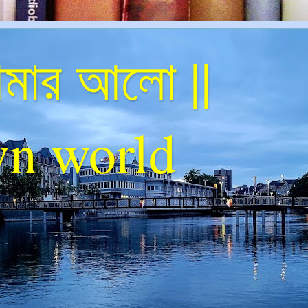
ার আলো ||
n world