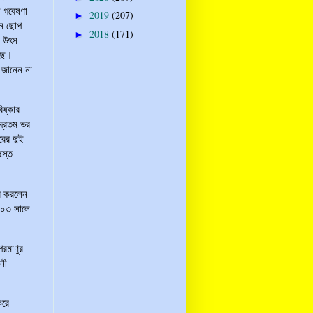
ে গবেষণা
2019
(207)
►
নে ছোপ
2018
(171)
►
র উৎস
েছে।
 জানেন না
িষ্কার
দ্রতম ভর
রের দুই
স্তে
।
ার করলেন
৯০৩ সালে
পরমাণুর
ানী
করে