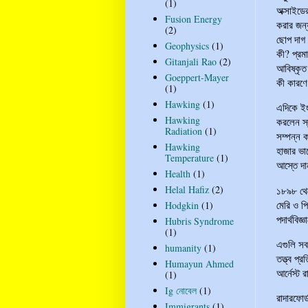
(1)
অক্সাইডে
Fusion Energy
করার জন্
(2)
ছোপ দাগ।
Geophysics
(1)
কী? প্রম
Gitanjali Rao
(2)
আবিষ্কৃত
Goeppert-Mayer
কী কারণে
(1)
Hawking
(1)
এদিকে ইং
Hawking
করলেন স্
Radiation
(1)
সম্পন্ন 
Hawking
হাজার ভা
Temperature
(1)
আস্তে দা
Health
(1)
Helal Hafiz
(2)
১৮৯৮ থেক
মেরি ও প
Hodgkin
(1)
পদার্থবিজ
Hubris Syndrome
(1)
এগুলি সব 
humanity
(1)
তত্ত্ব প্র
Humayun Ahmed
আর্নেস্ট 
(1)
Ig নোবেল
(1)
রাদারফোর
Immigrants
(1)