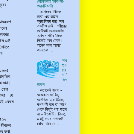
নোবেলজয়ী চিকিৎসা-
ুষের
পদার্থবিজ্ঞানী
আমাদের শরীরের
মতো এত জটিল
স্বয়ংক্রিয় যন্ত্র আর
মন্ত্রণে
একটিও নেই। শরীরের
নোবেল
ছোটখাট সমস্যাগুলির
 সফরের
সমাধান শরীর নিজে
নিজেই করে ফেলে।
েছিল এই
অনেক সময় আমরা
তৈরিতে
জানতেও ...
ের
আব
হাও
য়ার
 ১৯০৫
গাণি
রাকৃতিক
তিক
 আসেনি।
মডেল
 লেখা
অনেকেই বলেন -
আজকাল সবকিছু
কথা – যে
অনিশ্চিত হয়ে উঠছে,
্যিই ওরকম
কখন কী হবে তা আগে
থেকে কিছুই বলা যাচ্ছে
না – ইত্যাদি। কিন্তু
র ১৬
একটু ভেবে দেখলেই
বোঝা যাবে যে...
 জীবনের
ের কথা