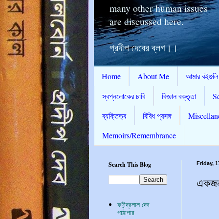
many other human issues
are discussed here.
প্রদীপ দেবের ব্লগ।।
Home
About Me
আমার বইগুলি
স্বপ্নলোকের চাবি
বিজ্ঞান বক্তৃতা
S
ব্যক্তিত্ব
বিবিধ প্রসঙ্গ
Miscellan
Memoirs/Remembrance
Search This Blog
Friday, 
একজন
ফণীন্দ্রলাল দেব
পাঠাগার