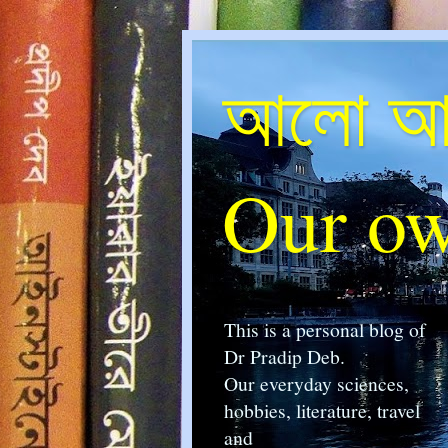
আলো আম
Our ow
This is a personal blog of
Dr Pradip Deb.
Our everyday sciences,
hobbies, literature, travel
and