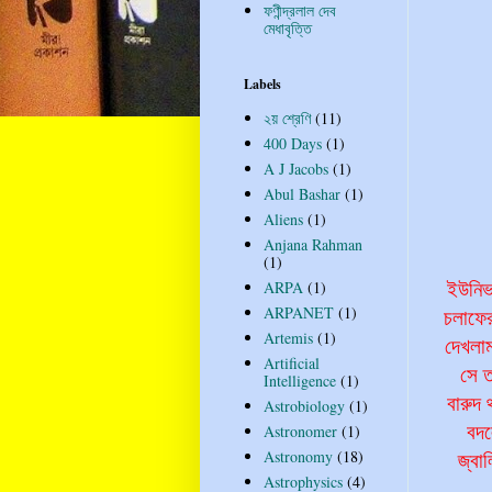
ফণীন্দ্রলাল দেব
মেধাবৃত্তি
Labels
২য় শ্রেণি
(11)
400 Days
(1)
A J Jacobs
(1)
Abul Bashar
(1)
Aliens
(1)
Anjana Rahman
(1)
ARPA
(1)
ইউনিভা
ARPANET
(1)
চলাফের
Artemis
(1)
দেখলা
Artificial
সে ত
Intelligence
(1)
বারুদ 
Astrobiology
(1)
Astronomer
(1)
বদল
Astronomy
(18)
জ্বা
Astrophysics
(4)