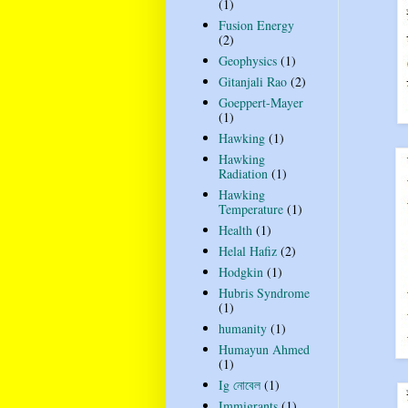
(1)
Fusion Energy
(2)
Geophysics
(1)
Gitanjali Rao
(2)
Goeppert-Mayer
(1)
Hawking
(1)
Hawking
Radiation
(1)
Hawking
Temperature
(1)
Health
(1)
Helal Hafiz
(2)
Hodgkin
(1)
Hubris Syndrome
(1)
humanity
(1)
Humayun Ahmed
(1)
Ig নোবেল
(1)
Immigrants
(1)