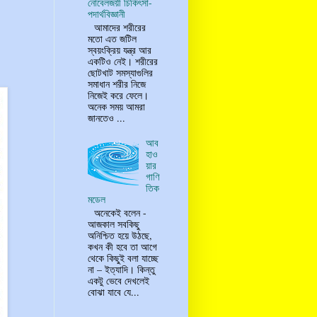
নোবেলজয়ী চিকিৎসা-
পদার্থবিজ্ঞানী
আমাদের শরীরের
মতো এত জটিল
স্বয়ংক্রিয় যন্ত্র আর
একটিও নেই। শরীরের
ছোটখাট সমস্যাগুলির
সমাধান শরীর নিজে
নিজেই করে ফেলে।
অনেক সময় আমরা
জানতেও ...
আব
হাও
য়ার
গাণি
তিক
মডেল
অনেকেই বলেন -
আজকাল সবকিছু
অনিশ্চিত হয়ে উঠছে,
কখন কী হবে তা আগে
থেকে কিছুই বলা যাচ্ছে
না – ইত্যাদি। কিন্তু
একটু ভেবে দেখলেই
বোঝা যাবে যে...