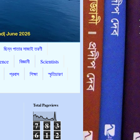
ছিন্ন পাতার সাজাই তরণী
ence
বিজ্ঞানী
Scientists
প্রবাস
শিক্ষা
স্মৃতিচারণ
Total Pageviews
7
8
3
6
1
2