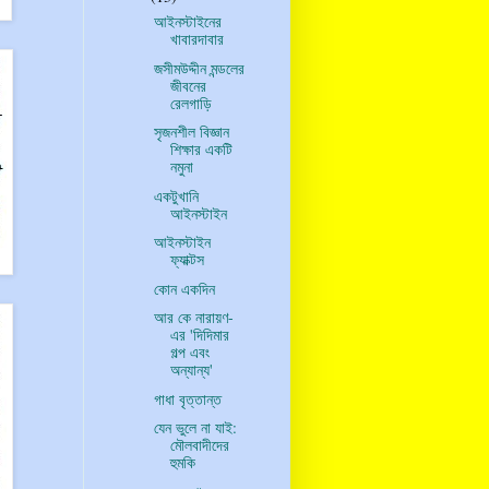
আইনস্টাইনের
খাবারদাবার
জসীমউদ্দীন মন্ডলের
জীবনের
রেলগাড়ি
সৃজনশীল বিজ্ঞান
শিক্ষার একটি
নমুনা
একটুখানি
আইনস্টাইন
আইনস্টাইন
ফ্যাক্টস
কোন একদিন
আর কে নারায়ণ-
এর 'দিদিমার
গল্প এবং
অন্যান্য'
গাধা বৃত্তান্ত
যেন ভুলে না যাই:
মৌলবাদীদের
হুমকি