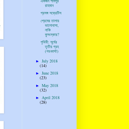
একজন শামসুর
রাহমান
প্রসঙ্গ সক্রেটিস
প্রেমের তালায়
ভালোবাসা,
নাকি
কুসংস্কার?
পৃথিবী: সূর্যের
তৃতীয় গ্রহ
(পডকাস্ট)
July 2018
►
(14)
June 2018
►
(23)
May 2018
►
(32)
April 2018
►
(28)