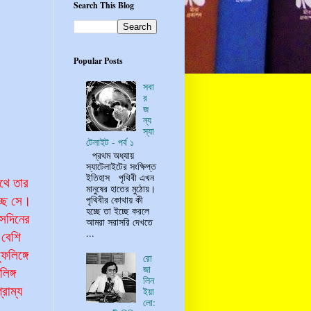
Search This Blog
Popular Posts
সবা
র
জ
ন্য
স্যা
টেলাইট - পর্ব ১
প্রথম অধ্যায়
স্যাটেলাইটের সংক্ষিপ্ত
ইতিহাস পৃথিবী এখন
াথে তার
মানুষের হাতের মুঠোয়।
পৃথিবীর কোথায় কী
্ছে সে।
হচ্ছে তা ইচ্ছে করলে
েদিনের
আমরা সরাসরি দেখতে
...
 বেশি
ুলিঙ্গে
রো
জা
িঙ্গ
লিন
রাম্য
ইয়া
লো: