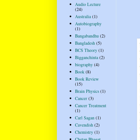
Audio Lecture
(24)
Australia
(1)
Autobiography
(1)
Bangabandhu
(2)
Bangladesh
(5)
BCS Theory
(1)
Bigganchinta
(2)
biography
(4)
Book
(8)
Book Review
(15)
Brain Physics
(1)
Cancer
(3)
Cancer Treatment
(1)
Carl Sagan
(1)
Cavendish
(2)
Chemistry
(1)
Chetan Bhagat