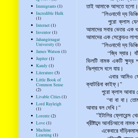
Immigrants
(1)
তাই আমাকে আসতে হলো। 
Incredible Hulk
"লিওনার্দো দ্য ভিঞ্চি
(1)
পুরো ক্লাস যেন এক 
Internet
(1)
আমাদের সবার ভেতর এক ধ
Inventor
(1)
আমাদের এক সেকেন্ডও লা
Jahangirnagar
University
(1)
"লিওনার্দো দ্য ভিঞ্চ
James Watson
(1)
“
জ্বি স্যার। য
Jupiter
(1)
ভিলটি নামক একটি ক্ষুদ্র শ
Kandy
(1)
নিঃশ্বাসে বলে যায়।
Literature
(3)
এবার আমিও যোগ
Little Book of
ক্যাটরিনা কাইফ্‌
।"
Common Sense
(2)
পুরো ক্লাস আবার হেস
Livable Cities
(1)
“
বা বা বা। তো
Lord Rayleigh
আবার বল দেখি
।"
(1)
"ইটালির ফ্লোরেন্স থে
Lorentz
(2)
Love
(1)
খ্রীষ্টাব্দে আনচিআনো নামক 
Machine
একেবারে দাঁড়িকমাস
Learning
(1)