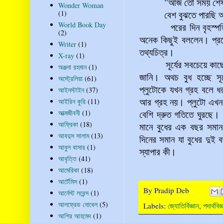
"আজ তো সময় শেষ। ক
Wonder Woman
(1)
বেশ বুঝতে পারছি আমাদের
World Book Day
পরের দিন বৃহস্পতিবার। 
(2)
অনেক কিছুই বললেন। প্রজেক্
Writer
(1)
তথ্যচিত্র।
X-ray
(1)
সূর্যের সবচেয়ে কাছের এ
অঞ্জনা রহমান
(1)
জানি। অথচ বুধ হচ্ছে
স
অস্ট্রেলিয়া
(61)
প্লুটোকে যখন গ্রহ বলে 
আইনস্টাইন
(37)
আইরিন কুরি
(11)
আর গ্রহ নয়। প্লুটো এখন ব
আত্মজীবনী
(1)
বেশি দ্রুত গতিতে ঘুরছে। 
আফ্রিকা
(18)
মানে বুধের এক বছর সমান 
আবদুস সালাম
(13)
দিনের সমান যা বুধের দুই ব
আবুল বাসার
(1)
স্যাপার কী।
আবৃত্তি
(41)
আমেরিকা
(18)
আর্টেমিস
(1)
By
Pradip Deb
আর্নেস্ট লরেন্স
(1)
আলফ্রেড নোবেল
(5)
Labels:
জ্যোতির্বিজ্ঞান
,
পদার্থবিজ্
আশির আহমেদ
(1)