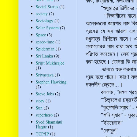
কবি, চিত্রশিল্পী, সঙ্গীতশিল্পী
Social Status
(1)
"শুধুমাত্র শিল্পীদের নামে
society
(2)
"বিজ্ঞানীদের নামে প্রা
Sociology
(1)
অনেকগুলো জায়গার নাম বিজ্
Solar System
(7)
গ্রহের যে সব জায়গা এখন
Space
(3)
শুধুমাত্র শিল্পীদের নাম
space-time
(1)
সেগুলোরও নাম রাখা হবে শুধু
Spiderman
(1)
পরিণত করেছেন। সেই গ্রহে
Sri Lanka
(9)
করা হয়েছে। তোমরা কি জান
Srijit Mukherjee
(1)
ভাবতে শুরু করলাম কবি স
Srivastava
(1)
গ্রহ হতে পারে। কারণ মঙ্
Stephen Hawking
মঙ্গলদীপ জ্বেলে...।
(2)
বললাম, "মঙ্গল গ্রহ স
Steve Jobs
(2)
"চিত্রলেখা চক্রবর্তী 
story
(1)
"বৃহস্পতি স্যার" - অ
Sun
(2)
superhero
(2)
"শনি স্যার" - সুব্র
Syed Shamshul
"ইউরেনাস"
Haque
(1)
"নেপচুন"
TCP/IP
(1)