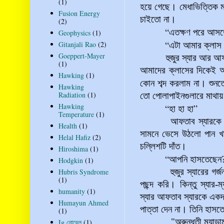
(1)
হয়ে গেছে। মেধাভিত্তিক ম
Fusion Energy
চাইতো না।
(2)
“
এতক্ষণ পরে আসত
Geophysics
(1)
“
Gitanjali Rao
(2)
এটা আমার ক্লাস 
Goeppert-Mayer
হুজুর স্যার আর আফতাব স
(1)
আমাদের ক্লাসের দিকেই আ
Hawking
(1)
কোন শব্দ করলাম না। শুনত
Hawking
Radiation
(1)
তো পোলাপাইনগুলারে মাথায় 
Hawking
“
”
হা হা হা
Temperature
(1)
আফতাব স্যারকে দেখতে প
Health
(1)
সামনে ভেসে উঠলো পান খা
Helal Hafiz
(2)
চল্লিশটি দাঁত।
Hiroshima
(1)
“
আপনি হাসতেছেন?
Hodgkin
(1)
হুজুর স্যারের গর্জন শ
Hubris Syndrome
(1)
পছন্দ করি। কিন্তু স্যার
humanity
(1)
স্যার আফতাব স্যারকে একদ
Humayun Ahmed
পাত্তা দেন না। তিনি হাস
(1)
"অরুন্ধতী ম্যাডাম তোম
Ig নোবেল
(1)