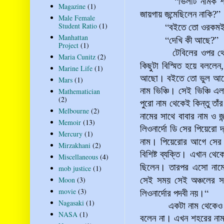
“
ভিলটি নামক 
Magazine
(1)
”
জায়গায় জন্মেছিলেন নাকি?
Male Female
“
Student Ratio
(1)
বইতে তো ওরকমই
Manhattan
“
”
দেখি কী আছে?
Project
(1)
টেবিলের ওপর থেকে চার
Maria Cunitz
(2)
কিছুটা বিস্মিত হয়ে বললেন
Marine Life
(1)
আছো। বইতে তো ভুল আছে।
Mars
(1)
নাম ভিঞ্চি। সেই ভিঞ্চি এ
Mathematician
(2)
পুরো নাম থেকেই কিন্তু তাঁ
Melbourne
(2)
নামের সাথে বাবার নাম ও 
Memoir
(13)
লিওনার্দো ডি সের পিয়েরো দ
Mercury
(1)
নাম। পিয়েরোর আগে সে
Mirzakhani
(2)
বিশিষ্ট ব্যক্তি। এখান থেক
Miscellaneous
(4)
ছিলেন। তারপর এসো নাম
mob justice
(1)
Moon
(3)
সেই সময় সেই অঞ্চলের স
movie
(3)
“
লিওনার্দোর পদবী নয়।
Nagasaki
(1)
একটা নাম থেকেও যে কতক
NASA
(1)
বলেন না। এখন শহরের নাম 