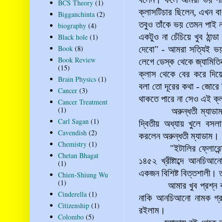
BCS Theory
(1)
ক্লাসটিচার ছিলেন, এখন বা
Bigganchinta
(2)
তবুও তাঁকে ভয় তেমন পাই ন
biography
(4)
একটুও না চেঁচিয়ে খুব ঠান
Black hole
(1)
Book
(8)
দেবো" - আমরা সত্যিই ভয়
Book Review
লেগে ডেস্ক থেকে জ্যামিতি
(15)
ক্লাস থেকে বের করে দিয়
Brain Physics
(1)
বলা তো দূরের কথা - জোরে 
Cancer
(3)
থাকতে পারে না সেও এই ক্
Cancer Treatment
(1)
অরুন্ধতী ম্যাডাম ক্ল
Carl Sagan
(1)
দ্বিতীয় অধ্যায় খুলে বসলাম
Cavendish
(2)
করলেন অরুন্ধতী ম্যাডাম।
Chemistry
(1)
"ইটালির ফ্লোরেন্স থেকে
Chetan Bhagat
১৪৫২ খ্রীষ্টাব্দে আনচিআন
(1)
একজন বিশিষ্ট বিত্তশালী। ত
Chien-Shiung Wu
(1)
আমার খুব প্রশ্ন 
Cinderella
(1)
নাকি আনচিআনো নামক গ্রা
Citizenship
(1)
রইলাম।
Colombo
(5)