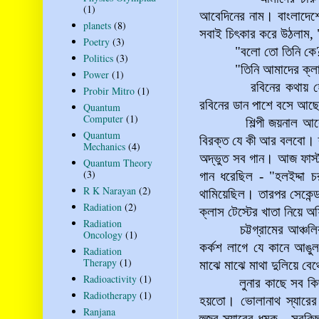
(1)
আবেদিনের নাম। বাংলাদেশে 
planets
(8)
সবাই চিৎকার করে উঠলাম, "
Poetry
(3)
"বলো তো তিনি কে
Politics
(3)
"তিনি আমাদের ক্লাসম
Power
(1)
রবিনের কথায় হো হো 
Probir Mitro
(1)
রবিনের ডান পাশে বসে আছে
Quantum
Computer
(1)
শিল্পী জয়নাল আবেদিন! হ
Quantum
বিরক্ত যে কী আর বলবো। ক
Mechanics
(4)
অদ্ভুত সব গান। আজ ফার্স
Quantum Theory
(3)
গান ধরেছিল - "হলইদ্দা 
R K Narayan
(2)
থামিয়েছিল। তারপর সেকেন্
Radiation
(2)
ক্লাস টেস্টের খাতা নিয়ে 
Radiation
চট্টগ্রামের আঞ্চলিক ভ
Oncology
(1)
কর্কশ লাগে যে কানে আঙুল
Radiation
Therapy
(1)
মাঝে মাঝে মাথা দুলিয়ে বেঞ
Radioactivity
(1)
লুনার কাছে সব কিছুই ই
Radiotherapy
(1)
হয়তো। ভোলানাথ স্যারের হ
Ranjana
হুজুর স্যারের ধমক
- সবকিছুত