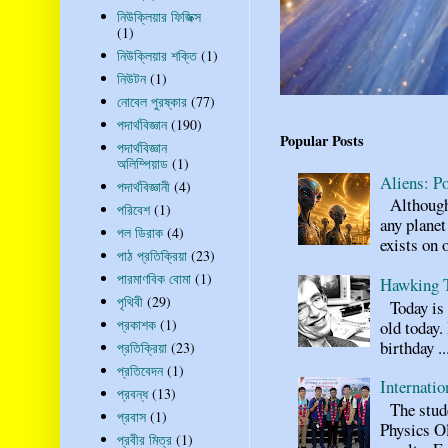
নিউক্লিয়ার ফিজিক্স
(1)
নিউক্লিয়ার শক্তি
(1)
নিউটন
(1)
নোবেল পুরষ্কার
(77)
পদার্থবিজ্ঞান
(190)
Popular Posts
পদার্থবিজ্ঞান
অলিম্পিয়াড
(1)
Aliens: Po
পদার্থবিজ্ঞানী
(4)
Although n
পরিবেশ
(1)
any planet
পল ডিরাক
(4)
exists on o
পাঠ প্রতিক্রিয়া
(23)
পারমাণবিক বোমা
(1)
Hawking 
পৃথিবী
(29)
Today is 
প্রকাশক
(1)
old today.
birthday ..
প্রতিক্রিয়া
(23)
প্রতিবেদন
(1)
Internati
প্রবন্ধ
(13)
The stude
প্রবাস
(1)
Physics O
প্রবীর মিত্র
(1)