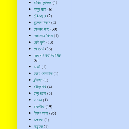
মারিয়া কুনিৎজ
(1)
মাসুদ রানা
(6)
মুক্তিযুদ্ধ
(2)
মুহম্মদ নিজাম
(2)
মেঘনাদ সাহা
(30)
মেধাসত্ত্ব দিবস
(1)
মেরি কুরি
(13)
মেলবোর্ন
(36)
মেলবোর্ন ইউনিভার্সিটি
(6)
রকেট
(1)
রজার পেনরোজ
(1)
রন্টজেন
(1)
রবীন্দ্রনাথ
(4)
রম্য রচনা
(5)
রসায়ন
(1)
রাজনীতি
(19)
রিফাৎ আরা
(95)
রূপকথা
(1)
লরেন্টজ
(1)