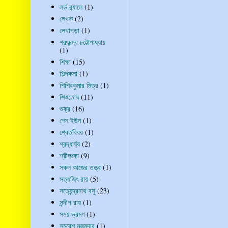
লর্ড র‍্যালে
(1)
লেখক
(2)
লেখাপড়া
(1)
শরৎচন্দ্র চট্টোপাধ্যায়
(1)
শিক্ষা
(15)
শিল্পকলা
(1)
শিশিরকুমার মিত্র
(1)
শিশুতোষ
(11)
শুক্র
(16)
শেন ইউন
(1)
শ্বেতবিবর
(1)
শ্রদ্ধার্ঘ্য
(2)
শ্রীলংকা
(9)
সকল কাজের তত্ত্ব
(1)
সত্যজিৎ রায়
(5)
সত্যেন্দ্রনাথ বসু
(23)
সন্দীপ রায়
(1)
সময় ভ্রমণ
(1)
সমরেশ মজুমদার
(1)