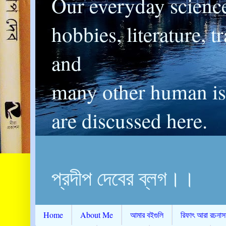
Our everyday scienc
hobbies, literature, t
and
many other human is
are discussed here.
প্রদীপ দেবের ব্লগ।।
Home
About Me
আমার বইগুলি
রিফাৎ আরা রচনাস