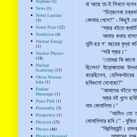
Neptune
(1)
যা আছে তা-ই লিখতে বলে
News
(1)
“
চিত্রলেখা চক্রবর
Nobel Lauriate
”
কোথায় পেলে?
-
কিছুই ভো
(3)
“
Nobel Prize
(12)
স্যার বইতে ক্যাট
Nonfiction
(4)
আমার কথায় হাসছে সব
Nuclear Energy
’
তুমি ছয় শ
বছরের বৃদ্ধা বা
(1)
“
সরি স্যার
।"
Nuclear Physics
(18)
“
তোমরা কি জানো লি
Nuclear
ছিলেন? উড়োজাহাজ উদ্ভ
Scattering
(13)
করেছিলেন, হেলিকপ্টারের
Olivia Newton-
John
(1)
ছবিগুলো দেখেছো?"
Pauline
"আমাদের বইতে স্যার
Harmange
(1)
স্যার বই খুলে ছবিটা দ
Peace Park
(1)
নাম মোনালিসা।"
Personality
(3)
"আমিও তো তাই বললা
Perspective
(1)
মোনালিসার ছবি।" - যুক্ত
Physicist
(15)
"ব্রিলিয়্যান্ট। চমৎকার 
Physics
(46)
Physics Olympiad
আমাদের চারু ও কারুক