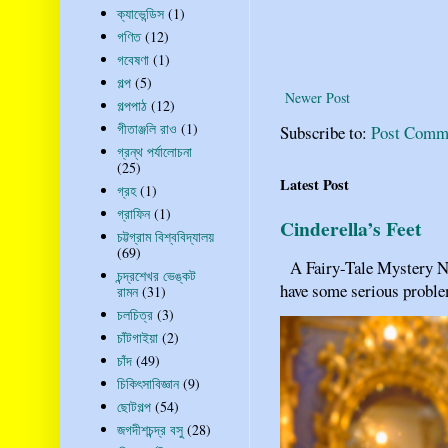
ক্যাভেন্ডিস
(1)
গণিত
(12)
গবেষণা
(1)
গল্প
(5)
Newer Post
গল্পপাঠ
(12)
গীতাঞ্জলি রাও
(1)
Subscribe to:
Post Comm
গ্রন্থ পর্যালোচনা
(25)
Latest Post
গ্রহ
(1)
গ্রাফিন
(1)
Cinderella’s Feet
চট্টগ্রাম বিশ্ববিদ্যালয়
(69)
A Fairy-Tale Mystery Nob
চন্দ্রশেখর ভেঙ্কট
have some serious problem
রামন
(31)
চলচিত্র
(3)
চাঁটগাইয়া
(2)
চাঁদ
(49)
চিকিৎসাবিজ্ঞান
(9)
ছোটগল্প
(54)
জগদীশচন্দ্র বসু
(28)