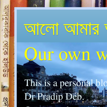
আলো আমার 
Our own w
This is a personal bl
Dr Pradip Deb.