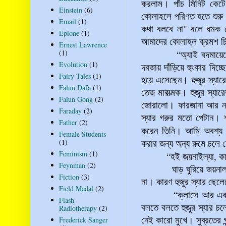
করলাম। পাঁচ মিনিট কেটে
Einstein
(6)
কোলাহলে পরিণত হতে শুরু ক
Email
(1)
কথা বলবে না" বলে
ধমক দ
Epione
(1)
আমাদের কোলাহল ক্রমশ চি
Ernest Lawrence
(1)
“
অ্যাই বদমায়ে
Evolution
(1)
দরজায় দাঁড়িয়ে হুংকার দিচ্
Fairy Tales
(1)
হয়ে এসেছেন। হুজুর স্যার
Falun Dafa
(1)
তেজ মারাত্মক। হুজুর স্য
Falun Gong
(2)
জোরালো। ফারজানা আর নয়নে
Faraday
(2)
স্যার গরুর মতো পেটান। শা
Father
(2)
করেন তিনি। আমি অবশ্য
Female Students
(1)
করার জন্য অন্য রুমে চলে
Feminism
(1)
“
হই জয়নাইল্যা, কা
Feynman
(2)
ঘাড় ঘুরিয়ে জয়নাল আবেদ
Fiction
(3)
না। কারণ হুজুর স্যার ছেল
Field Medal
(2)
“
ক্লাসে আর এক
Flash
বলতে বলতে হুজুর স্যার চ
Radiotherapy
(2)
Frederick Sanger
নেই কারো মুখে। সুব্রতের