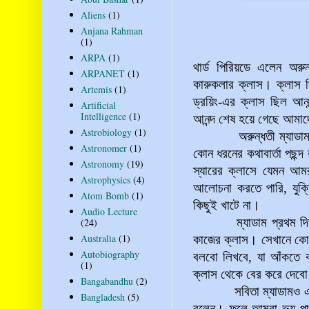
Aliens
(1)
Anjana Rahman
(1)
ARPA
(1)
থার্ড পিরিয়ডে এলেন অরুন
ARPANET
(1)
কারুকলার
ক্লাস। ক্লাস সি
Artemis
(1)
ড্রয়িং-এর ক্লাস ছিল আনন্
Artificial
Intelligence
(1)
আনন্দ শেষ হয়ে গেছে আমা
Astrobiology
(1)
অরুন্ধতী ম্যাডাম এবছ
Astronomer
(1)
কোন ধরনের কথাবার্তা পছন
Astronomy
(19)
স্যারের ক্লাসে যেমন আমর
Astrophysics
(4)
আলোচনা করতে পারি, যুক্ত
Atom Bomb
(1)
কিছুই খাটে না।
Audio Lecture
ম্যাডাম প্রথম দিন এ
(24)
Australia
(1)
কাজের ক্লাস। সেখানে কোন 
Autobiography
বলবো লিখবে, যা আঁকতে 
(1)
ক্লাস থেকে বের করে দেব
Bangabandhu
(2)
সবিতা ম্যাডামও এরকম ক
Bangladesh
(5)
বলেন। ফলে আমরা ভয় পাও