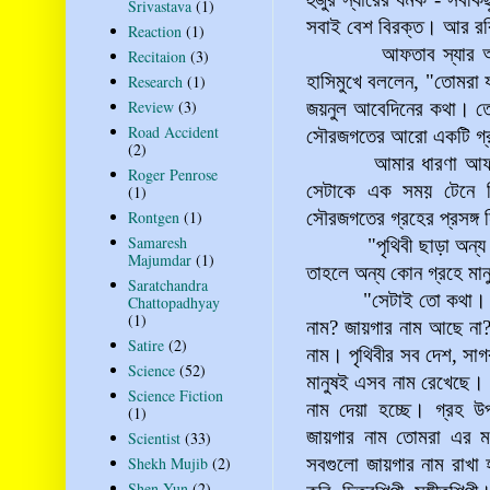
Srivastava
(1)
সবাই বেশ বিরক্ত। আর রবিন
Reaction
(1)
আফতাব স্যার আমাদের এ
Recitaion
(3)
হাসিমুখে বললেন, "তোমরা 
Research
(1)
Review
(3)
জয়নুল আবেদিনের কথা। তোম
Road Accident
সৌরজগতের আরো একটি গ্র
(2)
আমার ধারণা আফতাব স্যা
Roger Penrose
সেটাকে এক সময় টেনে ন
(1)
Rontgen
(1)
সৌরজগতের গ্রহের প্রসঙ্গ
Samaresh
"পৃথিবী ছাড়া অন্য কোন 
Majumdar
(1)
তাহলে অন্য কোন গ্রহে মান
Saratchandra
"সেটাই তো কথা। এই যে 
Chattopadhyay
(1)
নাম? জায়গার নাম আছে না? য
Satire
(2)
নাম। পৃথিবীর সব দেশ, সাগ
Science
(52)
মানুষই এসব নাম রেখেছে। প
Science Fiction
নাম দেয়া হচ্ছে। গ্রহ উপ
(1)
জায়গার নাম তোমরা এর 
Scientist
(33)
Shekh Mujib
(2)
সবগুলো জায়গার নাম রাখা হয়
Shen Yun
(2)