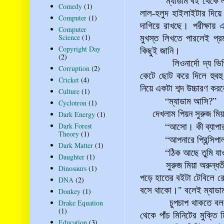
ম্যাডাম বই থেকে লাইন
Comedy
(1)
লাল-হলুদ হাইলাইটার দিয়ে ল
Computer
(1)
দাগিয়ে রাখছে। পরীক্ষা
Computer
Science
(1)
মুখস্ত লিখতে পারলেই প্রম
Copyright Day
কিছুই জানি।
(2)
লিওনার্দো দ্য 
Corruption
(2)
কেটে ছোট করে দিলে হুবহ
Cricket
(4)
নিয়ে একটা শব্দ উচ্চারণ কর
Culture
(1)
“
”
ম্যাডাম আসি?
Cyclotron
(1)
দেখলাম
পিয়ন সুরুজ মি
Dark Energy
(1)
“
Dark Forest
আসো। কী ব্যাপা
Theory
(1)
“
আপনারে প্রিন্সিপ
Dark Matter
(1)
“
ঠিক আছে তুমি যা
Daughter
(1)
সুরুজ মিয়া অরুন্ধতী ম
Dinosaurs
(1)
পড়ে হাতের বইটা টেবিলে র
DNA
(2)
বসে থাকো।" বলেই ম্যাডাম
Donkey
(1)
চুপচাপ থাকতে বললেই ক
Drake Equation
(1)
থেকে পাঁচ মিনিটের মুক্ত
Education
(3)