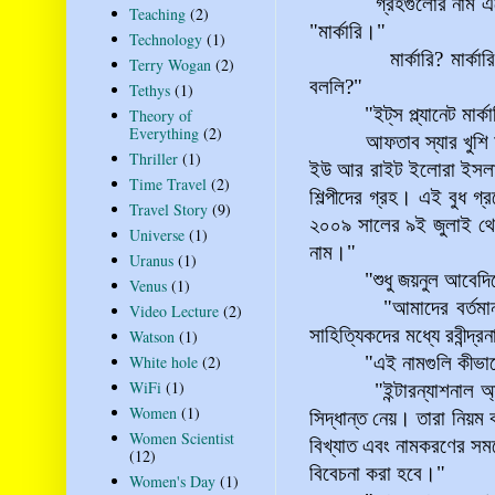
গ্রহগুলোর নাম একের পর
Teaching
(2)
"মার্কারি।"
Technology
(1)
মার্কারি? মার্কারি নাম
Terry Wogan
(2)
বললি?"
Tethys
(1)
"ইট্‌স প্ল্যানেট মার্ক
Theory of
Everything
(2)
আফতাব স্যার খুশি হয়ে দু
Thriller
(1)
ইউ আর রাইট ইলোরা ইসলাম। ইট
Time Travel
(2)
শিল্পীদের গ্রহ। এই বুধ গ
Travel Story
(9)
২০০৯ সালের ৯ই জুলাই থেক
Universe
(1)
নাম।"
Uranus
(1)
"শুধু জয়নুল আবেদিনের
Venus
(1)
"আমাদের বর্তমান বাং
Video Lecture
(2)
সাহিত্যিকদের মধ্যে রবীন্দ
Watson
(1)
White hole
(2)
"এই নামগুলি কীভাবে র
WiFi
(1)
"ইন্টারন্যাশনাল অ্যাস্
Women
(1)
সিদ্ধান্ত নেয়। তারা নিয়ম ক
Women Scientist
বিখ্যাত এবং নামকরণের সময়
(12)
বিবেচনা করা হবে।"
Women's Day
(1)