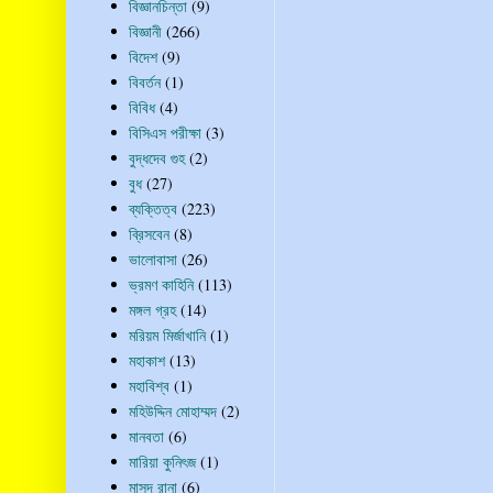
বিজ্ঞানচিন্তা
(9)
বিজ্ঞানী
(266)
বিদেশ
(9)
বিবর্তন
(1)
বিবিধ
(4)
বিসিএস পরীক্ষা
(3)
বুদ্ধদেব গুহ
(2)
বুধ
(27)
ব্যক্তিত্ব
(223)
ব্রিসবেন
(8)
ভালোবাসা
(26)
ভ্রমণ কাহিনি
(113)
মঙ্গল গ্রহ
(14)
মরিয়ম মির্জাখানি
(1)
মহাকাশ
(13)
মহাবিশ্ব
(1)
মহিউদ্দিন মোহাম্মদ
(2)
মানবতা
(6)
মারিয়া কুনিৎজ
(1)
মাসুদ রানা
(6)