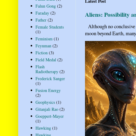
Latest Post
Falun Gong
(2)
Aliens: Possibility 
Faraday
(2)
Father
(2)
Although no conclusive ev
Female Students
(1)
moon beyond Earth, many pe
Feminism
(1)
Feynman
(2)
Fiction
(3)
Field Medal
(2)
Flash
Radiotherapy
(2)
Frederick Sanger
(1)
Fusion Energy
(2)
Geophysics
(1)
Gitanjali Rao
(2)
Goeppert-Mayer
(1)
Hawking
(1)
Hawking