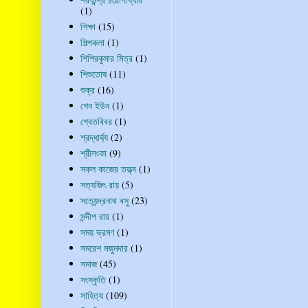
(1)
শিক্ষা
(15)
শিল্পকলা
(1)
শিশিরকুমার মিত্র
(1)
শিশুতোষ
(11)
শুক্র
(16)
শেন ইউন
(1)
শ্বেতবিবর
(1)
শ্রদ্ধার্ঘ্য
(2)
শ্রীলংকা
(9)
সকল কাজের তত্ত্ব
(1)
সত্যজিৎ রায়
(5)
সত্যেন্দ্রনাথ বসু
(23)
সন্দীপ রায়
(1)
সময় ভ্রমণ
(1)
সমরেশ মজুমদার
(1)
সমাজ
(45)
সংস্কৃতি
(1)
সাহিত্য
(109)