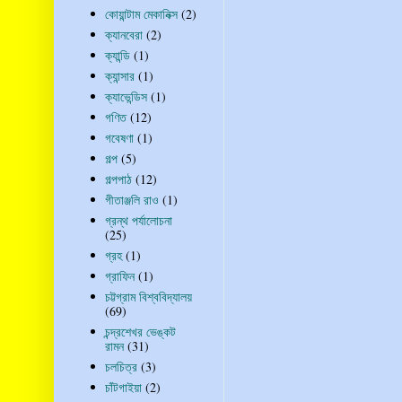
কোয়ান্টাম মেকানিক্স
(2)
ক্যানবেরা
(2)
ক্যান্ডি
(1)
ক্যান্সার
(1)
ক্যাভেন্ডিস
(1)
গণিত
(12)
গবেষণা
(1)
গল্প
(5)
গল্পপাঠ
(12)
গীতাঞ্জলি রাও
(1)
গ্রন্থ পর্যালোচনা
(25)
গ্রহ
(1)
গ্রাফিন
(1)
চট্টগ্রাম বিশ্ববিদ্যালয়
(69)
চন্দ্রশেখর ভেঙ্কট
রামন
(31)
চলচিত্র
(3)
চাঁটগাইয়া
(2)