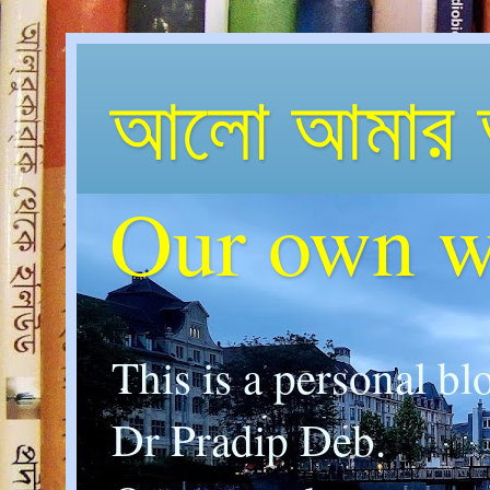
আলো আমার 
Our own w
This is a personal bl
Dr Pradip Deb.