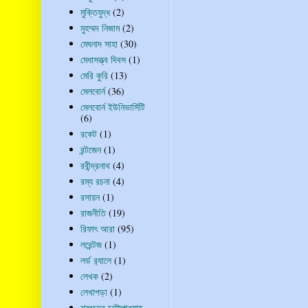
মুক্তিযুদ্ধ
(2)
মুহম্মদ নিজাম
(2)
মেঘনাদ সাহা
(30)
মেধাসত্ত্ব দিবস
(1)
মেরি কুরি
(13)
মেলবোর্ন
(36)
মেলবোর্ন ইউনিভার্সিটি
(6)
রকেট
(1)
রন্টজেন
(1)
রবীন্দ্রনাথ
(4)
রম্য রচনা
(4)
রসায়ন
(1)
রাজনীতি
(19)
রিফাৎ আরা
(95)
লরেন্টজ
(1)
লর্ড র‍্যালে
(1)
লেখক
(2)
লেখাপড়া
(1)
শরৎচন্দ্র চট্টোপাধ্যায়