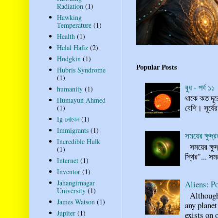
Radiation
(1)
Hawking
Temperature
(1)
Health
(1)
Helal Hafiz
(2)
Hodgkin
(1)
Popular Posts
Hubris Syndrome
(1)
বুধ - পর্ব ১১
humanity
(1)
থাকে কত দূর
Humayun Ahmed
বেশি। সূর্যে
(1)
Ig নোবেল
(1)
Immigrants
(1)
সময়ের ক্ষুদ
Incredible Hulk
সময়ের ক্ষুদ
(1)
স্থির"... স
Internet
(1)
Inventor
(1)
Jahangirnagar
Aliens: Po
University
(1)
Although n
James Watson
(1)
any planet
Jupiter
(1)
exists on o