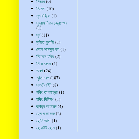
সিডনি
(9)
সিনেমা
(10)
সুপারহিরো
(1)
সুব্রাহ্মনিয়ান চন্দ্রশেখর
(1)
সূর্য
(11)
সৃজিত মুখার্জি
(1)
সৈয়দ শামসুল হক
(1)
স্টিফেন হকিং
(2)
স্টিভ জবস
(1)
স্মরণ
(24)
স্মৃতিচারণ
(187)
স্যাটেলাইট
(8)
হকিং তাপমাত্রা
(1)
হকিং বিকিরণ
(1)
হুমায়ূন আহমেদ
(4)
হেলাল হাফিজ
(2)
হোমি ভাবা
(1)
হোয়াইট হোল
(1)