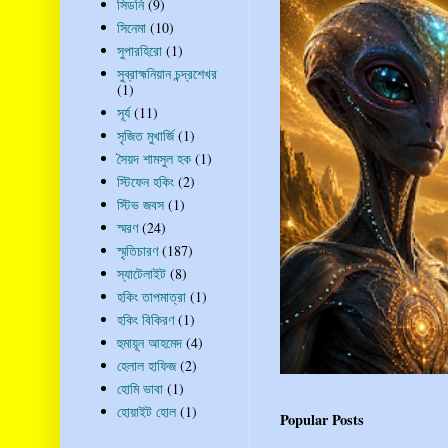
সিডনি
(9)
সিনেমা
(10)
সুপারহিরো
(1)
সুব্রাহ্মনিয়ান চন্দ্রশেখর
(1)
সূর্য
(11)
সৃজিত মুখার্জি
(1)
সৈয়দ শামসুল হক
(1)
স্টিফেন হকিং
(2)
স্টিভ জবস
(1)
স্মরণ
(24)
স্মৃতিচারণ
(187)
স্যাটেলাইট
(8)
হকিং তাপমাত্রা
(1)
হকিং বিকিরণ
(1)
হুমায়ূন আহমেদ
(4)
হেলাল হাফিজ
(2)
হোমি ভাবা
(1)
হোয়াইট হোল
(1)
Popular Posts