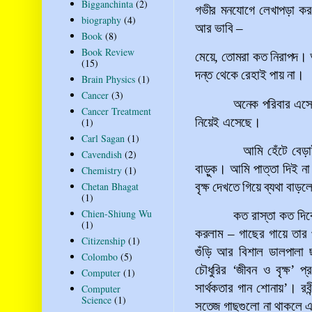
Bigganchinta
(2)
গভীর মনযোগে লেখাপড়া করছ
biography
(4)
আর ভাবি
–
Book
(8)
Book Review
মেয়ে, তোমরা কত নিরাপদ। আর
(15)
দন্ত থেকে রেহাই পায় না।
Brain Physics
(1)
Cancer
(3)
অনেক পরিবার এসেছ
Cancer Treatment
নিয়েই এসেছে।
(1)
Carl Sagan
(1)
আমি হেঁটে বেড়
Cavendish
(2)
বাড়ুক। আমি পাত্তা দিই ন
Chemistry
(1)
বৃক্ষ দেখতে গিয়ে ব্যথা বা
Chetan Bhagat
(1)
Chien-Shiung Wu
কত রাস্তা কত দি
(1)
করলাম
–
গাছের গায়ে তার 
Citizenship
(1)
গুঁড়ি আর বিশাল ডালপালা
Colombo
(5)
চৌধুরির
‘
জীবন ও বৃক্ষ
’
প্র
Computer
(1)
সার্থকতার গান শোনায়
’
।
রব
Computer
Science
(1)
সতেজ গাছগুলো না থাকলে 