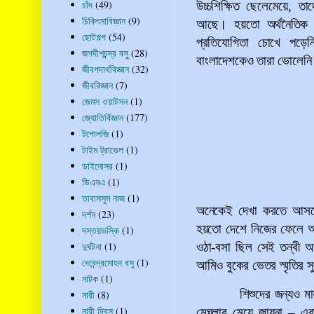
চাঁদ
(49)
উচ্চশিক্ষিত ছেলেমেয়ে, 
চিকিৎসাবিজ্ঞান
(9)
আছে। হয়তো অর্থনৈতিক এব
ছোটগল্প
(54)
প্রতিযোগিতা চোখে পড়
জগদীশচন্দ্র বসু
(28)
বাংলাদেশকেও তারা ভোলেনি।
জীবপদার্থবিজ্ঞান
(32)
জীববিজ্ঞান
(7)
জেমস ওয়াটসন
(1)
জ্যোতির্বিজ্ঞান
(177)
টপোলজি
(1)
টাইম ট্রাভেল
(1)
ডাইনোসর
(1)
ডিএনএ
(1)
তাবাসসুম নাজ
(1)
অনেকেই দেখা করতে আ
দর্শন
(23)
হয়তো দেশে নিজের ফেলে আস
দস্তয়ভস্কি
(1)
ওঠা-বসা ছিল সেই তন্বী 
দুর্ঘটনা
(1)
দেবেন্দ্রমোহন বসু
(1)
আমিও বুকের ভেতর স্মৃতির স
নাটক
(1)
শিশুদের জন্যও ম
নারী
(8)
নারী দিবস
(1)
মেঘলার মেয়ে জায়না
–
এরা