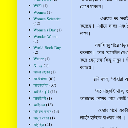
WiFi
(1)
লেগে থাকবে।
Women
(1)
খাওয়ার পর সবাই
Women Scientist
(12)
করেছে। এখানে সাগর এবং স
Women's Day
(1)
নামে।
Wonder Woman
(1)
মহাসিন্ধু পারে পড়
World Book Day
করলাম। আর কোনদিন দেখা 
(2)
Writer
(1)
করে বেড়াচ্ছে কিছু মানুষ।
X-ray
(1)
বরাভয়।
অঞ্জনা রহমান
(1)
অস্ট্রেলিয়া
(61)
রনি বলল,
‘
পাহারা 
আইনস্টাইন
(37)
‘
যত শঙ্কাই থাক, ত
আইরিন কুরি
(11)
আমাদের দেশের ষোল কোটি 
আত্মজীবনী
(1)
আফ্রিকা
(18)
ফেরার পথে একটা
আবদুস সালাম
(13)
লাইট হাউজে যাওয়ার পথ
’
।
আবুল বাসার
(1)
আবৃত্তি
(41)