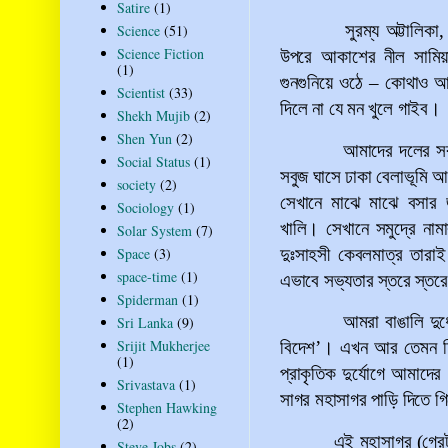
Satire
(1)
সুরম্য অট্টালিক
Science
(51)
Science Fiction
উপরে আকাশের নীল সামিয়া
(1)
গুনগুনিয়ে ওঠে
–
কোথাও আমা
Scientist
(33)
দিলে না যে মন খুলে গাইব।
Shekh Mujib
(2)
Shen Yun
(2)
আমাদের দলের সব
Social Status
(1)
সবুজ ঘাসে ঢাকা বেলাভূমি 
society
(2)
সেখানে মাঝে মাঝে বসার
Sociology
(1)
খালি। সেখানে সমুদ্রে না
Solar System
(7)
দুঃসাহসী কেবলমাত্র তারা
Space
(3)
space-time
(1)
এভাবে সভ্যতার স্তরে স্তরে
Spiderman
(1)
আমরা বাঙালি দু
Sri Lanka
(9)
Srijit Mukherjee
বিদেশ
’
।
এখন আর তেমন দি
(1)
প্রাকৃতিক দুর্যোগে আমাদের
Srivastava
(1)
সাগর মহাসাগর পাড়ি দিতে গি
Stephen Hawking
(2)
এই মহাসাগর (গ্রেট
Steve Jobs
(2)