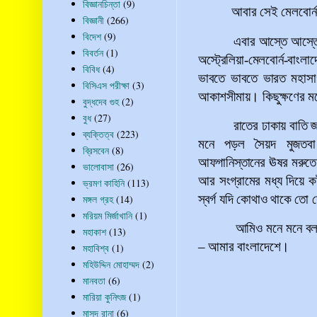
বিজ্ঞানচিন্তা
(9)
আবার সেই মেলবোর্ন
বিজ্ঞানী
(266)
বিদেশ
(9)
এবার আস্তে আস্তে
বিবর্তন
(1)
অস্ট্রেলিয়া-মেলবোর্ন-বাংল
বিবিধ
(4)
ভাবতে ভাবতে ভারত মহাসা
বিসিএস পরীক্ষা
(3)
আকাশসীমায়। কিছুক্ষণের মধ্য
বুদ্ধদেব গুহ
(2)
বুধ
(27)
রাতের ঢাকায় বাতি জ
ব্যক্তিত্ব
(223)
মনে পড়ল সৈয়দ মুজত
ব্রিসবেন
(8)
আফগানিস্তানের ঊষর মরুতে যে
ভালোবাসা
(26)
আর সংগ্রামের মধ্য দিয়ে কষ
ভ্রমণ কাহিনি
(113)
স্বর্গ যদি কোথাও থাকে তো
মঙ্গল গ্রহ
(14)
মরিয়ম মির্জাখানি
(1)
আমিও মনে মনে ব
মহাকাশ
(13)
–
আমার বাংলাদেশে।
মহাবিশ্ব
(1)
মহিউদ্দিন মোহাম্মদ
(2)
মানবতা
(6)
মারিয়া কুনিৎজ
(1)
মাসুদ রানা
(6)