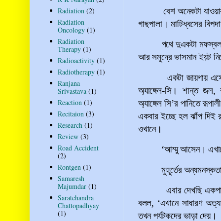
Radiation
(2)
বেশ অনেকটা যাওয়ার
Radiation
গাছপালা
।
মাটিধ্বসের বিপদ
Oncology
(1)
Radiation
পথে দুএকটা মফস্
Therapy
(1)
আর সমুদ্রে ভাসমান ইয়ট নিয়
Radioactivity
(1)
Radiotherapy
(1)
একটা জায়গায় এস
Ranjana
অ্যাঙ্গেল-সি। শান্ত জল,
Srivastava
(1)
Reaction
(1)
অ্যাঙ্গেল সি
’
র পানিতে রূপা
Recitaion
(3)
একবার ইচ্ছে হল ঝাঁপ দিই রব
Research
(1)
ওখানে।
Review
(3)
Road Accident
‘
আম্মু আসেন। এখানে
(2)
Rontgen
(1)
মুহূর্তের অন্যমনস্
Samaresh
Majumdar
(1)
এবার দেখছি একপাশে
Saratchandra
বলল,
‘
এখানে সাধারণ অত্
Chattopadhyay
(1)
তখন পর্যটকদের ভাড়া দেয়।