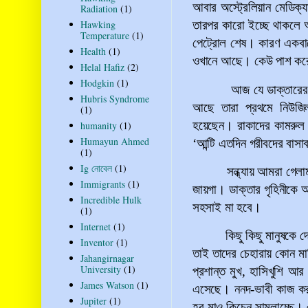
আবার অস্ট্রেলিয়ান মেডিক্য
Radiation
(1)
Hawking
তারপর কারো ইচ্ছে থাকলে 
Temperature
(1)
পেট্রোল শেষ। কারণ একবার
Health
(1)
ওখানে আছে। কেউ পাশ কর
Helal Hafiz
(2)
Hodgkin
(1)
আজ যে ডাক্তারের ব
Hubris Syndrome
আছে তারা প্রথমে নিউজিল্য
(1)
হয়েছেন। রাকাদের কামরুল 
humanity
(1)
Humayun Ahmed
‘
আন্টি এতদিন গরীবদের বা
(1)
Ig নোবেল
(1)
সন্ধ্যায় আমরা গেল
Immigrants
(1)
জায়গা। ডাক্তার গৃহিনীকে
Incredible Hulk
সহসাই মা হবে।
(1)
Internet
(1)
কিছু কিছু মানুষকে 
Inventor
(1)
তাই তাদের চেহারায় কোন মা
Jahangirnagar
University
(1)
প্রশান্ত মুখ, হাসিখুশি আর
James Watson
(1)
এসেছে। ননদ-ভাবী কাজ করছ
Jupiter
(1)
হবু মাও কিচেন সামলাচ্ছে।