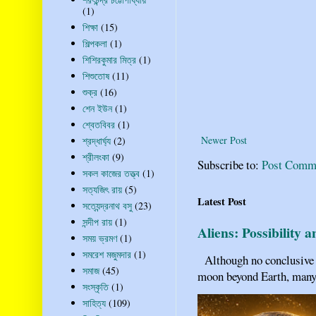
(1)
শিক্ষা
(15)
শিল্পকলা
(1)
শিশিরকুমার মিত্র
(1)
শিশুতোষ
(11)
শুক্র
(16)
শেন ইউন
(1)
শ্বেতবিবর
(1)
Newer Post
শ্রদ্ধার্ঘ্য
(2)
শ্রীলংকা
(9)
Subscribe to:
Post Comm
সকল কাজের তত্ত্ব
(1)
সত্যজিৎ রায়
(5)
Latest Post
সত্যেন্দ্রনাথ বসু
(23)
সন্দীপ রায়
(1)
Aliens: Possibility 
সময় ভ্রমণ
(1)
সমরেশ মজুমদার
(1)
Although no conclusive ev
সমাজ
(45)
moon beyond Earth, many pe
সংস্কৃতি
(1)
সাহিত্য
(109)