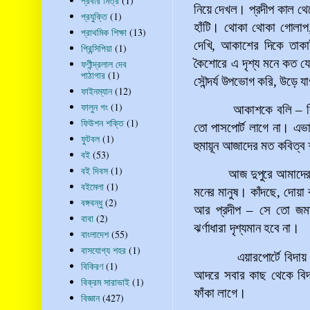
প্রবীর মিত্র
(1)
নিয়ে দেখল। প্রদীপ কাল থ
প্রযুক্তি
(1)
হাঁটি। থোকা থোকা গোলাপ,
প্রাথমিক শিক্ষা
(13)
দেখি, আকাশের দিকে তাকা
প্রিন্সিপিয়া
(1)
কৈশোরে এ দৃশ্য মনে কত যে
ফণীন্দ্রলাল দেব
পাঠাগার
(1)
সৌন্দর্য উপভোগ করি, উড়ে য
ফাইনম্যান
(12)
ফালুন গং
(1)
আকাশকে বলি
–
ব
ফিউশন শক্তি
(1)
তো পাসপোর্ট লাগে না। এভ
ফুটবল
(1)
হুমায়ূন আজাদের মত কবিত্ব
বই
(53)
বই দিবস
(1)
আজ দুপুরে আমাদের 
বইমেলা
(1)
মনের মানুষ। কাঁদছে, দোয়
বঙ্গবন্ধু
(2)
আর প্রদীপ
–
সে তো জমাটবা
বাবা
(2)
ঝর্ণাধারা দৃশ্যমান হবে না।
বাংলাদেশ
(55)
বাসযোগ্য শহর
(1)
এয়ারপোর্টে বিদা
বিকিরণ
(1)
আদরে সবার কাছ থেকে বিদা
বিক্রম সারাভাই
(1)
ফাঁকা লাগে।
বিজ্ঞান
(427)