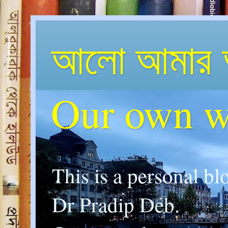
আলো আমার 
Our own w
This is a personal bl
Dr Pradip Deb.