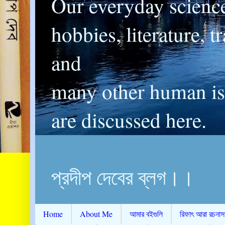
Our everyday scienc
hobbies, literature, t
and
many other human is
are discussed here.
প্রদীপ দেবের ব্লগ।।
Home
About Me
আমার বইগুলি
রিফাৎ আরা রচনাস