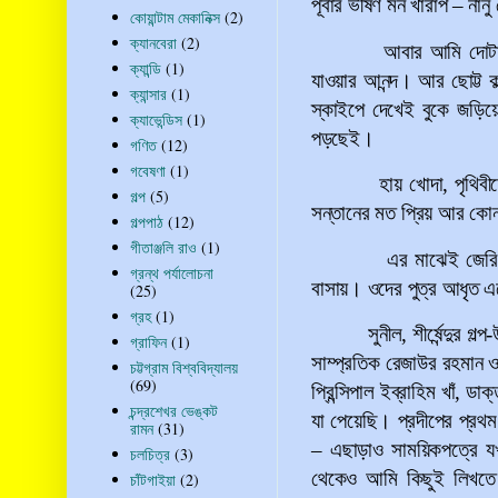
পূর্বার ভীষণ মন খারাপ
–
নানু
কোয়ান্টাম মেকানিক্স
(2)
ক্যানবেরা
(2)
আবার আমি দোটান
ক্যান্ডি
(1)
যাওয়ার আনন্দ। আর ছোট্ট ক
ক্যান্সার
(1)
স্কাইপে দেখেই বুকে জড়িয়
ক্যাভেন্ডিস
(1)
পড়ছেই।
গণিত
(12)
গবেষণা
(1)
হায় খোদা, পৃথিবী
গল্প
(5)
সন্তানের মত প্রিয় আর কোন
গল্পপাঠ
(12)
গীতাঞ্জলি রাও
(1)
এর মাঝেই জেরি
গ্রন্থ পর্যালোচনা
বাসায়। ওদের পুত্র আধৃত এক
(25)
গ্রহ
(1)
সুনীল, শীর্ষেন্দুর
গ্রাফিন
(1)
সাম্প্রতিক রেজাউর রহমান
চট্টগ্রাম বিশ্ববিদ্যালয়
(69)
প্রিন্সিপাল ইব্রাহিম খাঁ, 
চন্দ্রশেখর ভেঙ্কট
যা পেয়েছি। প্রদীপের প্রথম
রামন
(31)
–
এছাড়াও সাময়িকপত্রে যখ
চলচিত্র
(3)
থেকেও আমি কিছুই লিখতে
চাঁটগাইয়া
(2)