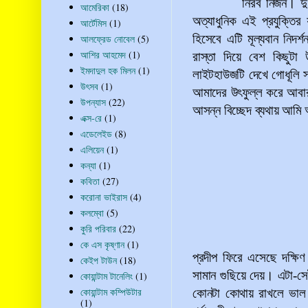
নিরব নির্জন। দু
আমেরিকা
(18)
অত্যাধুনিক এই প্রযুক্তি
আর্টেমিস
(1)
হিসেবে এটি মূল্যবান নিদর
আলফ্রেড নোবেল
(5)
আশির আহমেদ
(1)
রাস্তা দিয়ে বেশ কিছুটা 
ইমদাদুল হক মিলন
(1)
লাইটহাউজটি দেখে গোধূলি সন
উৎসব
(1)
আমাদের উৎফুল্ল করে আবার 
উপন্যাস
(22)
আসন্ন বিচ্ছেদ ব্যথায় আমি 
এক্স-রে
(1)
এডেলেইড
(8)
এলিয়েন
(1)
কন্যা
(1)
কবিতা
(27)
করোনা ভাইরাস
(4)
কলম্বো
(5)
কুরি পরিবার
(22)
কে এস কৃষ্ণান
(1)
প্রদীপ ফিরে এসেছে দক্ষ
কেইপ টাউন
(18)
সামান গুছিয়ে দেয়। এটা-সেট
কোয়ান্টাম টানেলিং
(1)
কোয়ান্টাম কম্পিউটার
কোনটা কোথায় রাখলে ভা
(1)