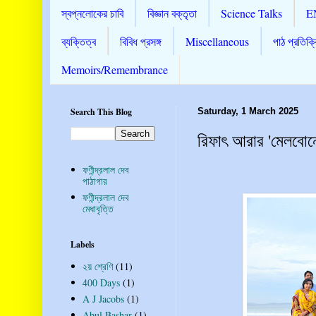
স্বপ্নলোকের চাবি
বিজ্ঞান বক্তৃতা
Science Talks
E
ব্যক্তিত্ব
বিবিধ প্রসঙ্গ
Miscellaneous
পাঠ প্রতিক্র
Memoirs/Remembrance
Search This Blog
Saturday, 1 March 2025
রিফাৎ আরার 'মেলবোর্ন
ফণীন্দ্রলাল দেব
পাঠাগার
ফণীন্দ্রলাল দেব
মেধাবৃত্তি
Labels
২য় শ্রেণি
(11)
400 Days
(1)
A J Jacobs
(1)
Abul Bashar
(1)