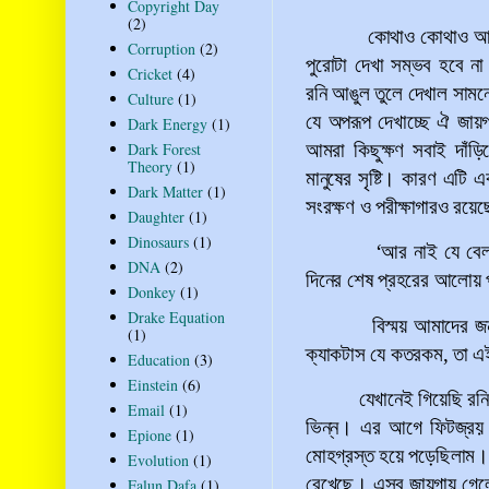
Copyright Day
(2)
কোথাও কোথাও আব
Corruption
(2)
পুরোটা দেখা সম্ভব হবে ন
Cricket
(4)
রনি আঙুল তুলে দেখাল সামনে
Culture
(1)
যে অপরূপ দেখাচ্ছে ঐ জায়গ
Dark Energy
(1)
আমরা কিছুক্ষণ সবাই দাঁড়িয়
Dark Forest
Theory
(1)
মানুষের সৃষ্টি। কারণ এটি 
Dark Matter
(1)
সংরক্ষণ ও পরীক্ষাগারও রয়ে
Daughter
(1)
Dinosaurs
(1)
‘
আর নাই যে বেল
DNA
(2)
দিনের শেষ প্রহরের আলোয় 
Donkey
(1)
Drake Equation
বিস্ময় আমাদের জ
(1)
ক্যাকটাস যে কতরকম, তা এ
Education
(3)
Einstein
(6)
যেখানেই গিয়েছি রনি
Email
(1)
ভিন্ন। এর আগে ফিটজ্‌রয় 
Epione
(1)
মোহগ্রস্ত হয়ে পড়েছিলাম। 
Evolution
(1)
রেখেছে। এসব জায়গায় গেলে
Falun Dafa
(1)