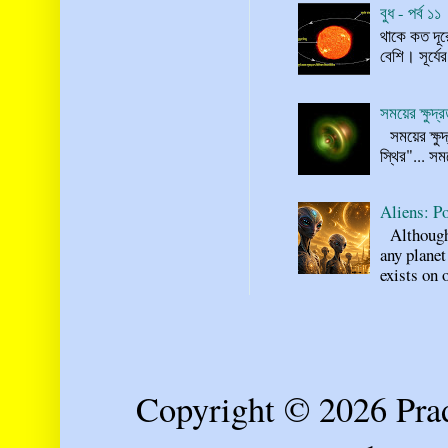
বুধ - পর্ব ১১
থাকে কত দূর
বেশি। সূর্যে
সময়ের ক্ষুদ
সময়ের ক্ষুদ
স্থির"... স
Aliens: Po
Although n
any planet
exists on o
Copyright © 2026 Prad