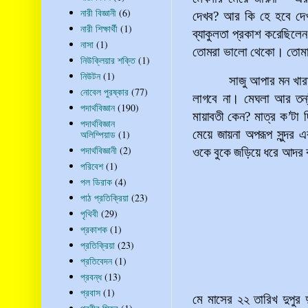
নারী বিজ্ঞানী
(6)
দেখব? আর কি হে হবে দে
নারী শিক্ষার্থী
(1)
ব্যাকুলতা প্রকাশ করেছিল
নাসা
(1)
তোমরা ভালো থেকো। তোমাদ
নিউক্লিয়ার শক্তি
(1)
নিউটন
(1)
সাজু আপার মন খা
নোবেল পুরষ্কার
(77)
লাগবে না। মেঘলা আর তন্
পদার্থবিজ্ঞান
(190)
মায়াবতী কেন? মাত্র ক
’
টা 
পদার্থবিজ্ঞান
মেয়ে জায়না অপরূপ সুন্দ
অলিম্পিয়াড
(1)
পদার্থবিজ্ঞানী
(2)
ওকে বুকে জড়িয়ে ধরে আদর
পরিবেশ
(1)
পল ডিরাক
(4)
পাঠ প্রতিক্রিয়া
(23)
পৃথিবী
(29)
প্রকাশক
(1)
প্রতিক্রিয়া
(23)
প্রতিবেদন
(1)
প্রবন্ধ
(13)
প্রবাস
(1)
মে মাসের ২২ তারিখ দুপুর