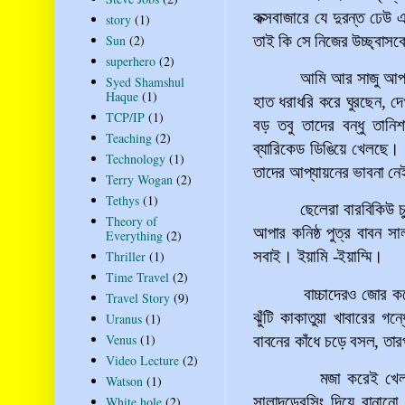
কক্সবাজারে যে দুরন্ত ঢেউ 
story
(1)
তাই কি সে নিজের উচ্ছ্বাসক
Sun
(2)
superhero
(2)
আমি আর সাজু আপা
Syed Shamshul
Haque
(1)
হাত ধরাধরি করে ঘুরছেন, দে
TCP/IP
(1)
বড় তবু তাদের বন্ধু তান
Teaching
(2)
ব্যারিকেড ডিঙিয়ে খেলছে।
Technology
(1)
তাদের আপ্যায়নের ভাবনা ন
Terry Wogan
(2)
Tethys
(1)
ছেলেরা বারবিকিউ চ
Theory of
আপার কনিষ্ঠ পুত্র বাবন স
Everything
(2)
সবাই। ইয়ামি -ইয়াম্মি।
Thriller
(1)
Time Travel
(2)
বাচ্চাদেরও জোর ক
Travel Story
(9)
ঝুঁটি কাকাতুয়া খাবারের
Uranus
(1)
Venus
(1)
বাবনের কাঁধে চড়ে বসল, তা
Video Lecture
(2)
মজা করেই খেল
Watson
(1)
সালাদড্রেসিং দিয়ে বানানো
White hole
(2)