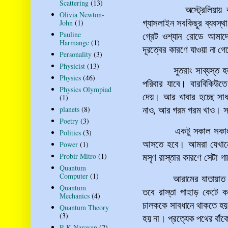
Scattering
(13)
অস্ট্রেলিয়ায়
Olivia Newton-
গ্যাসলাইন সবকিছুর ব্যবস্
John
(1)
Pauline
গ্রেট ওশ্যান রোডে আমাদে
Harmange
(1)
দূরত্বের কারণে যাওয়া না গে
Personality
(3)
Physicist
(13)
সুতরাং সাব্যস্ত 
Physics
(46)
পরিবার যাবে। বারবিকিউতে
Physics Olympiad
দেয়। আর খাবার হচ্ছে সাধ
(1)
planets
(8)
নাও, আর গরম গরম খাও। সা
Poetry
(3)
একটু সকাল সকা
Politics
(3)
আসতে হবে। আমরা যেখানে যা
Power
(1)
Probir Mitro
(1)
মসৃণ রাস্তার কারণে সেটা গ
Quantum
Computer
(1)
আরামের যাতায়াত।
Quantum
তবে রাস্তা পাহাড় কেটে কর
Mechanics
(4)
চালককে সাবধানে থাকতে হয়।
Quantum Theory
(3)
হয় না। প্রত্যেক পথের বাঁ
R K Narayan
(2)