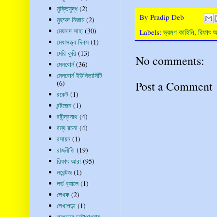
মুক্তিযুদ্ধ
(2)
By
Pradip Deb
মুহম্মদ নিজাম
(2)
মেঘনাদ সাহা
(30)
Labels:
ভ্রমণ কাহিনি
,
রিফাৎ 
মেধাসত্ত্ব দিবস
(1)
মেরি কুরি
(13)
No comments:
মেলবোর্ন
(36)
মেলবোর্ন ইউনিভার্সিটি
Post a Comment
(6)
রকেট
(1)
রন্টজেন
(1)
রবীন্দ্রনাথ
(4)
রম্য রচনা
(4)
রসায়ন
(1)
রাজনীতি
(19)
রিফাৎ আরা
(95)
লরেন্টজ
(1)
লর্ড র‍্যালে
(1)
লেখক
(2)
লেখাপড়া
(1)
শরৎচন্দ্র চট্টোপাধ্যায়