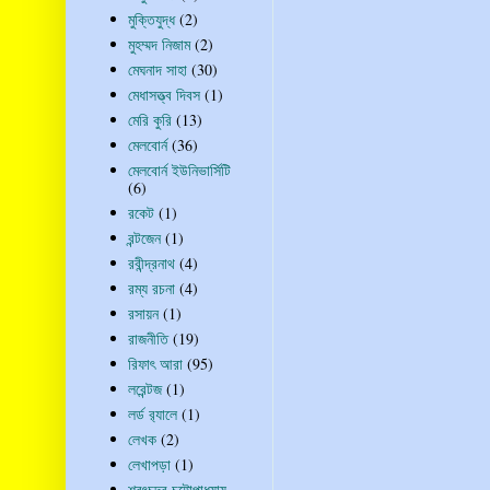
মুক্তিযুদ্ধ
(2)
মুহম্মদ নিজাম
(2)
মেঘনাদ সাহা
(30)
মেধাসত্ত্ব দিবস
(1)
মেরি কুরি
(13)
মেলবোর্ন
(36)
মেলবোর্ন ইউনিভার্সিটি
(6)
রকেট
(1)
রন্টজেন
(1)
রবীন্দ্রনাথ
(4)
রম্য রচনা
(4)
রসায়ন
(1)
রাজনীতি
(19)
রিফাৎ আরা
(95)
লরেন্টজ
(1)
লর্ড র‍্যালে
(1)
লেখক
(2)
লেখাপড়া
(1)
শরৎচন্দ্র চট্টোপাধ্যায়