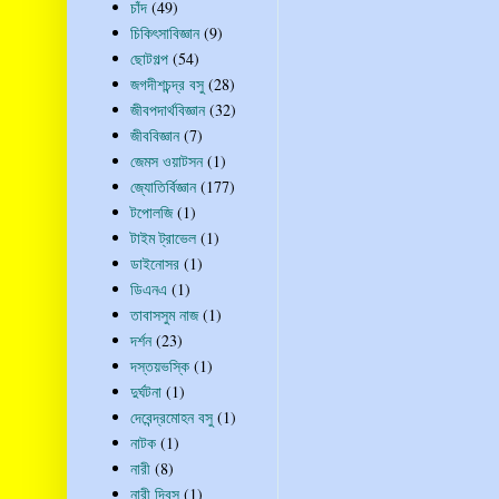
চাঁদ
(49)
চিকিৎসাবিজ্ঞান
(9)
ছোটগল্প
(54)
জগদীশচন্দ্র বসু
(28)
জীবপদার্থবিজ্ঞান
(32)
জীববিজ্ঞান
(7)
জেমস ওয়াটসন
(1)
জ্যোতির্বিজ্ঞান
(177)
টপোলজি
(1)
টাইম ট্রাভেল
(1)
ডাইনোসর
(1)
ডিএনএ
(1)
তাবাসসুম নাজ
(1)
দর্শন
(23)
দস্তয়ভস্কি
(1)
দুর্ঘটনা
(1)
দেবেন্দ্রমোহন বসু
(1)
নাটক
(1)
নারী
(8)
নারী দিবস
(1)