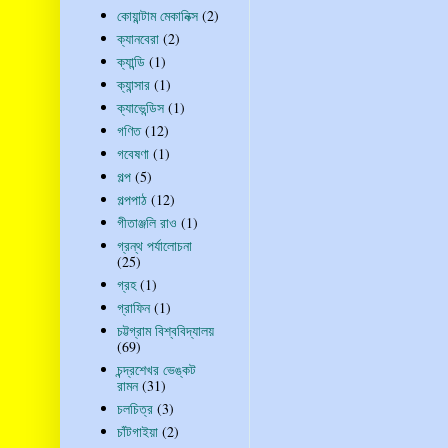
কোয়ান্টাম মেকানিক্স
(2)
ক্যানবেরা
(2)
ক্যান্ডি
(1)
ক্যান্সার
(1)
ক্যাভেন্ডিস
(1)
গণিত
(12)
গবেষণা
(1)
গল্প
(5)
গল্পপাঠ
(12)
গীতাঞ্জলি রাও
(1)
গ্রন্থ পর্যালোচনা
(25)
গ্রহ
(1)
গ্রাফিন
(1)
চট্টগ্রাম বিশ্ববিদ্যালয়
(69)
চন্দ্রশেখর ভেঙ্কট
রামন
(31)
চলচিত্র
(3)
চাঁটগাইয়া
(2)