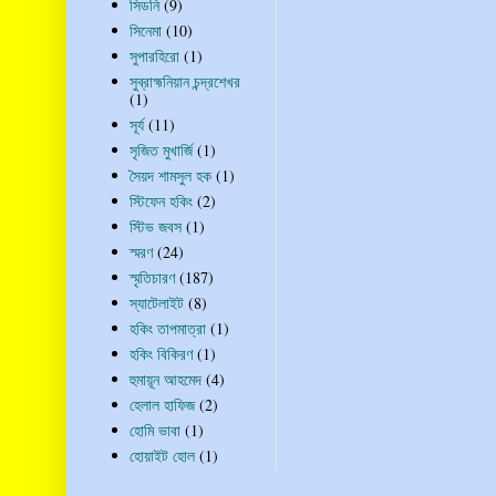
সিডনি
(9)
সিনেমা
(10)
সুপারহিরো
(1)
সুব্রাহ্মনিয়ান চন্দ্রশেখর
(1)
সূর্য
(11)
সৃজিত মুখার্জি
(1)
সৈয়দ শামসুল হক
(1)
স্টিফেন হকিং
(2)
স্টিভ জবস
(1)
স্মরণ
(24)
স্মৃতিচারণ
(187)
স্যাটেলাইট
(8)
হকিং তাপমাত্রা
(1)
হকিং বিকিরণ
(1)
হুমায়ূন আহমেদ
(4)
হেলাল হাফিজ
(2)
হোমি ভাবা
(1)
হোয়াইট হোল
(1)