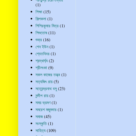
(1)
শিক্ষা
(15)
শিল্পকলা
(1)
শিশিরকুমার মিত্র
(1)
শিশুতোষ
(11)
শুক্র
(16)
শেন ইউন
(1)
শ্বেতবিবর
(1)
শ্রদ্ধার্ঘ্য
(2)
শ্রীলংকা
(9)
সকল কাজের তত্ত্ব
(1)
সত্যজিৎ রায়
(5)
সত্যেন্দ্রনাথ বসু
(23)
সন্দীপ রায়
(1)
সময় ভ্রমণ
(1)
সমরেশ মজুমদার
(1)
সমাজ
(45)
সংস্কৃতি
(1)
সাহিত্য
(109)