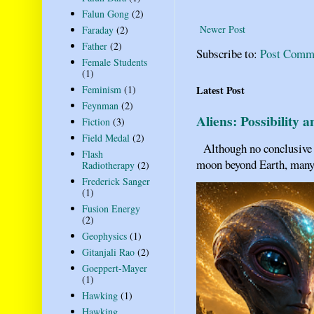
Falun Gong
(2)
Newer Post
Faraday
(2)
Father
(2)
Subscribe to:
Post Comm
Female Students
(1)
Feminism
(1)
Latest Post
Feynman
(2)
Aliens: Possibility 
Fiction
(3)
Field Medal
(2)
Although no conclusive ev
Flash
moon beyond Earth, many pe
Radiotherapy
(2)
Frederick Sanger
(1)
Fusion Energy
(2)
Geophysics
(1)
Gitanjali Rao
(2)
Goeppert-Mayer
(1)
Hawking
(1)
Hawking