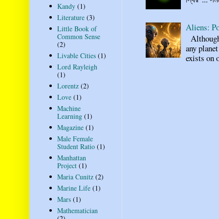
Kandy
(1)
Literature
(3)
Aliens: Po
Little Book of
Common Sense
Although n
(2)
any planet
Livable Cities
(1)
exists on o
Lord Rayleigh
(1)
Lorentz
(2)
Love
(1)
Machine
Learning
(1)
Magazine
(1)
Male Female
Student Ratio
(1)
Manhattan
Project
(1)
Maria Cunitz
(2)
Marine Life
(1)
Mars
(1)
Mathematician
(2)