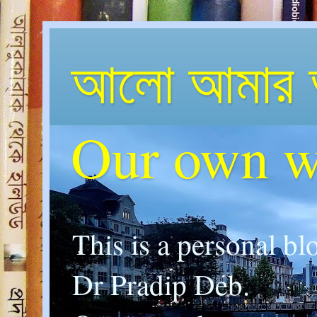
আলো আমার 
Our own w
This is a personal bl
Dr Pradip Deb.