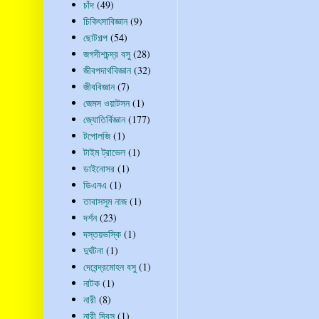
চাঁদ
(49)
চিকিৎসাবিজ্ঞান
(9)
ছোটগল্প
(54)
জগদীশচন্দ্র বসু
(28)
জীবপদার্থবিজ্ঞান
(32)
জীববিজ্ঞান
(7)
জেমস ওয়াটসন
(1)
জ্যোতির্বিজ্ঞান
(177)
টপোলজি
(1)
টাইম ট্রাভেল
(1)
ডাইনোসর
(1)
ডিএনএ
(1)
তাবাসসুম নাজ
(1)
দর্শন
(23)
দস্তয়ভস্কি
(1)
দুর্ঘটনা
(1)
দেবেন্দ্রমোহন বসু
(1)
নাটক
(1)
নারী
(8)
নারী দিবস
(1)