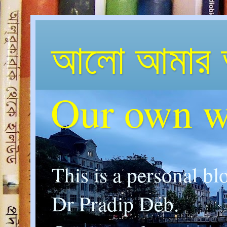
আলো আমার 
Our own w
This is a personal bl
Dr Pradip Deb.