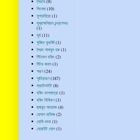
সিডনি
(9)
সিনেমা
(10)
সুপারহিরো
(1)
সুব্রাহ্মনিয়ান চন্দ্রশেখর
(1)
সূর্য
(11)
সৃজিত মুখার্জি
(1)
সৈয়দ শামসুল হক
(1)
স্টিফেন হকিং
(2)
স্টিভ জবস
(1)
স্মরণ
(24)
স্মৃতিচারণ
(187)
স্যাটেলাইট
(8)
হকিং তাপমাত্রা
(1)
হকিং বিকিরণ
(1)
হুমায়ূন আহমেদ
(4)
হেলাল হাফিজ
(2)
হোমি ভাবা
(1)
হোয়াইট হোল
(1)