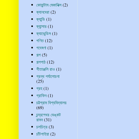
কোয়ান্টাম মেকানিক্স
(2)
ক্যানবেরা
(2)
ক্যান্ডি
(1)
ক্যান্সার
(1)
ক্যাভেন্ডিস
(1)
গণিত
(12)
গবেষণা
(1)
গল্প
(5)
গল্পপাঠ
(12)
গীতাঞ্জলি রাও
(1)
গ্রন্থ পর্যালোচনা
(25)
গ্রহ
(1)
গ্রাফিন
(1)
চট্টগ্রাম বিশ্ববিদ্যালয়
(69)
চন্দ্রশেখর ভেঙ্কট
রামন
(31)
চলচিত্র
(3)
চাঁটগাইয়া
(2)