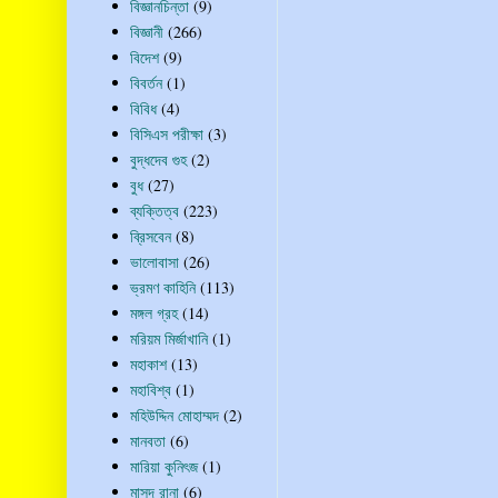
বিজ্ঞানচিন্তা
(9)
বিজ্ঞানী
(266)
বিদেশ
(9)
বিবর্তন
(1)
বিবিধ
(4)
বিসিএস পরীক্ষা
(3)
বুদ্ধদেব গুহ
(2)
বুধ
(27)
ব্যক্তিত্ব
(223)
ব্রিসবেন
(8)
ভালোবাসা
(26)
ভ্রমণ কাহিনি
(113)
মঙ্গল গ্রহ
(14)
মরিয়ম মির্জাখানি
(1)
মহাকাশ
(13)
মহাবিশ্ব
(1)
মহিউদ্দিন মোহাম্মদ
(2)
মানবতা
(6)
মারিয়া কুনিৎজ
(1)
মাসুদ রানা
(6)