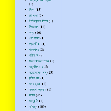
(1)
শিক্ষা
(15)
শিল্পকলা
(1)
শিশিরকুমার মিত্র
(1)
শিশুতোষ
(11)
শুক্র
(16)
শেন ইউন
(1)
শ্বেতবিবর
(1)
শ্রদ্ধার্ঘ্য
(2)
শ্রীলংকা
(9)
সকল কাজের তত্ত্ব
(1)
সত্যজিৎ রায়
(5)
সত্যেন্দ্রনাথ বসু
(23)
সন্দীপ রায়
(1)
সময় ভ্রমণ
(1)
সমরেশ মজুমদার
(1)
সমাজ
(45)
সংস্কৃতি
(1)
সাহিত্য
(109)