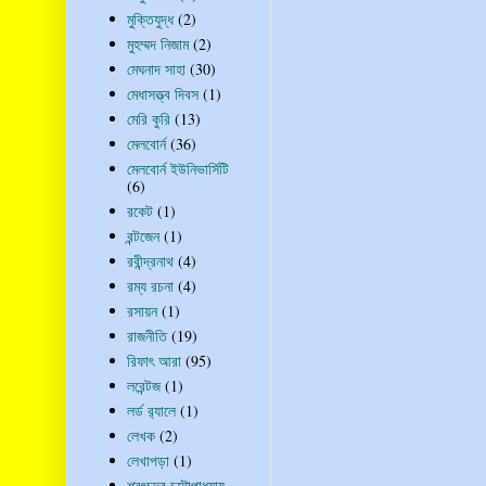
মুক্তিযুদ্ধ
(2)
মুহম্মদ নিজাম
(2)
মেঘনাদ সাহা
(30)
মেধাসত্ত্ব দিবস
(1)
মেরি কুরি
(13)
মেলবোর্ন
(36)
মেলবোর্ন ইউনিভার্সিটি
(6)
রকেট
(1)
রন্টজেন
(1)
রবীন্দ্রনাথ
(4)
রম্য রচনা
(4)
রসায়ন
(1)
রাজনীতি
(19)
রিফাৎ আরা
(95)
লরেন্টজ
(1)
লর্ড র‍্যালে
(1)
লেখক
(2)
লেখাপড়া
(1)
শরৎচন্দ্র চট্টোপাধ্যায়