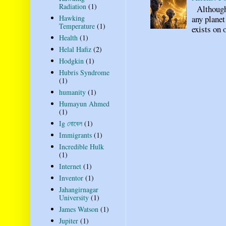
Radiation
(1)
Although n
Hawking
any planet
Temperature
(1)
exists on o
Health
(1)
Helal Hafiz
(2)
Hodgkin
(1)
Hubris Syndrome
(1)
humanity
(1)
Humayun Ahmed
(1)
Ig নোবেল
(1)
Immigrants
(1)
Incredible Hulk
(1)
Internet
(1)
Inventor
(1)
Jahangirnagar
University
(1)
James Watson
(1)
Jupiter
(1)