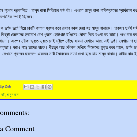
ে প্রথম প্রকাশিত। মাসুদ রানা সিরিজের ষষ্ঠ বই। এখনো মাসুদ রানা পাকিস্তানের স্বার্থরক্ষা ক
েশপ্রেমিক স্পাই হিসেবে।
 দুর্গম দুর্গে গিয়ে চারটি কামান ধ্বংস করে দেয়ার কাজ দেয়া হয় মাসুদ রানাকে। চারজন দুর্ধর্ষ সঙ্
ে কিছুটা জেলেদের ছদ্মবেশে বেশ পুরনো ছোটখাট ইঞ্জিনের নৌকা নিয়ে রওনা হয় তারা। পথে কত র
েখানো। অতপর নৌকা ডূবতে ডুবতে সেই দ্বীপে পৌঁছে যাওয়া যেখানে আছে এই দুর্গ। সেখানে পাহ
ৈন্যরা। ধরাও পড়ে তাদের হাতে। বীরত্ব আর কৌশল দেখিয়ে নিজেদের মুক্ত করে আনে, দুর্গম দুর্
 সেখানে পুরুষের ছদ্মবেশে একজন নারী সৈনিকের সাথে দেখা হয়ে যায় মাসুদ রানার। নারীর নাম 
dip Deb
:
বই
,
মাসুদ রানা
comments:
 a Comment