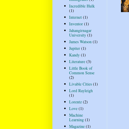
Incredible Hulk
(1)
Internet
(1)
Inventor
(1)
Jahangirnagar
University
(1)
James Watson
(1)
Jupiter
(1)
Kandy
(1)
Literature
(3)
Little Book of
Common Sense
(2)
Livable Cities
(1)
Lord Rayleigh
(1)
Lorentz
(2)
Love
(1)
Machine
Learning
(1)
Magazine
(1)