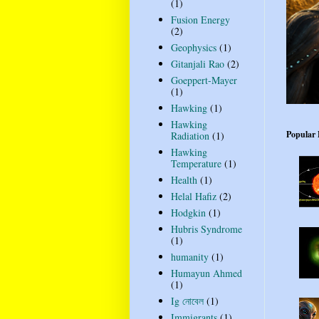
(1)
Fusion Energy
(2)
Geophysics
(1)
Gitanjali Rao
(2)
Goeppert-Mayer
(1)
Hawking
(1)
Hawking
Popular 
Radiation
(1)
Hawking
Temperature
(1)
Health
(1)
Helal Hafiz
(2)
Hodgkin
(1)
Hubris Syndrome
(1)
humanity
(1)
Humayun Ahmed
(1)
Ig নোবেল
(1)
Immigrants
(1)