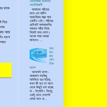
নোবেলজয়ী চিকিৎসা-
পদার্থবিজ্ঞানী
রার কাজে
আমাদের শরীরের
মতো এত জটিল
স্বয়ংক্রিয় যন্ত্র আর
একটিও নেই। শরীরের
গী নিয়ে
ছোটখাট সমস্যাগুলির
কমের
সমাধান শরীর নিজে
নিজেই করে ফেলে।
ারায় আছে
অনেক সময় আমরা
গও ধ্বংস
জানতেও ...
ইশরাত
আব
হাও
য়ার
গাণি
তিক
মডেল
অনেকেই বলেন -
আজকাল সবকিছু
অনিশ্চিত হয়ে উঠছে,
কখন কী হবে তা আগে
থেকে কিছুই বলা যাচ্ছে
না – ইত্যাদি। কিন্তু
একটু ভেবে দেখলেই
বোঝা যাবে যে...