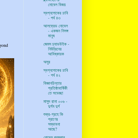
নোবেল বিজয়
স্বপ্নলোকের চাবি
- পর্ব ৪৩
আলফ্রেড নোবেল
- একজন নিসঙ্গ
মানুষ
জেমস চ্যাডউইক -
eyond
নিউট্রনের
আবিষ্কারক
অসুর
স্বপ্নলোকের চাবি
- পর্ব ৪২
বিজ্ঞানচিন্তার
প্রতিষ্ঠাবার্ষিকী
তে শুভেচ্ছা
মাসুদ রানা ০০৬ -
দুর্গম দুর্গ
শুক্র-গ্রহে কি
প্রাণের
সম্ভাবনা
আছে?
নোবেল পুরষ্কার