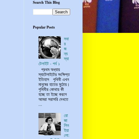
Search This Blog
Popular Posts
সবা
র
জ
ন্য
স্যা
টেলাইট - পর্ব ১
প্রথম অধ্যায়
স্যাটেলাইটের সংক্ষিপ্ত
ইতিহাস পৃথিবী এখন
মানুষের হাতের মুঠোয়।
পৃথিবীর কোথায় কী
হচ্ছে তা ইচ্ছে করলে
আমরা সরাসরি দেখতে
...
রো
জা
লিন
ইয়া
লো: