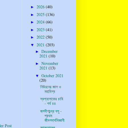
2026
(40)
►
2025
(136)
►
2024
(66)
►
2023
(41)
►
2022
(50)
►
2021
(203)
▼
December
►
2021
(10)
November
►
2021
(13)
October 2021
▼
(20)
নিউরনের জাল ও
মহাবিশ্ব
স্বপ্নলোকের চাবি
- পর্ব ৪৪
জগদীশচন্দ্র বসু -
প্রথম
জীবপদার্থবিজ্ঞানী
er Post
ব্ল্যাকহোলের