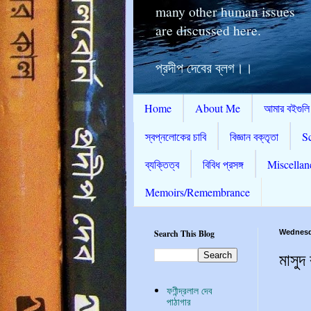
many other human issues
are discussed here.
প্রদীপ দেবের ব্লগ।।
Home
About Me
আমার বইগুলি
স্বপ্নলোকের চাবি
বিজ্ঞান বক্তৃতা
S
ব্যক্তিত্ব
বিবিধ প্রসঙ্গ
Miscellan
Memoirs/Remembrance
Search This Blog
Wednesd
মাসুদ 
ফণীন্দ্রলাল দেব
পাঠাগার