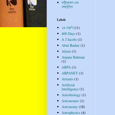
ফণীন্দ্রলাল দেব
মেধাবৃত্তি
Labels
২য় শ্রেণি
(11)
400 Days
(1)
A J Jacobs
(1)
Abul Bashar
(1)
Aliens
(1)
Anjana Rahman
(1)
ARPA
(1)
ARPANET
(1)
Artemis
(1)
Artificial
Intelligence
(1)
Astrobiology
(1)
Astronomer
(1)
Astronomy
(18)
Astrophysics
(4)