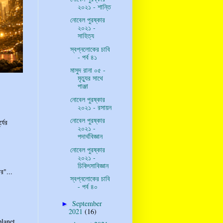
২০২১ - শান্তি
নোবেল পুরষ্কার
২০২১ -
সাহিত্য
স্বপ্নলোকের চাবি
- পর্ব ৪১
মাসুদ রানা ০৫ -
মৃত্যুর সাথে
পাঞ্জা
নোবেল পুরষ্কার
২০২১ - রসায়ন
নোবেল পুরষ্কার
্যের
২০২১ -
পদার্থবিজ্ঞান
নোবেল পুরষ্কার
২০২১ -
চিকিৎসাবিজ্ঞান
র"...
স্বপ্নলোকের চাবি
- পর্ব ৪০
September
►
2021
(16)
planet