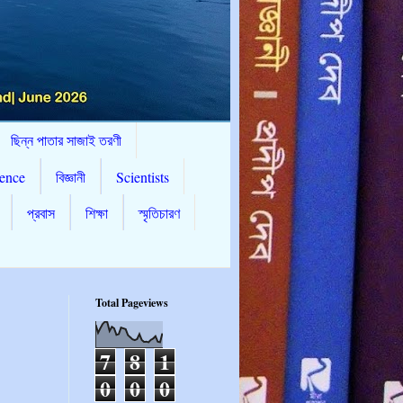
ছিন্ন পাতার সাজাই তরণী
ence
বিজ্ঞানী
Scientists
প্রবাস
শিক্ষা
স্মৃতিচারণ
Total Pageviews
7
8
1
0
0
0