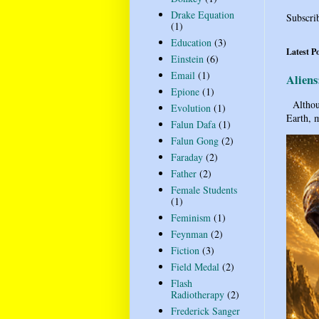
Drake Equation
Subscri
(1)
Education
(3)
Latest P
Einstein
(6)
Email
(1)
Aliens
Epione
(1)
Althoug
Evolution
(1)
Earth, m
Falun Dafa
(1)
Falun Gong
(2)
Faraday
(2)
Father
(2)
Female Students
(1)
Feminism
(1)
Feynman
(2)
Fiction
(3)
Field Medal
(2)
Flash
Radiotherapy
(2)
Frederick Sanger