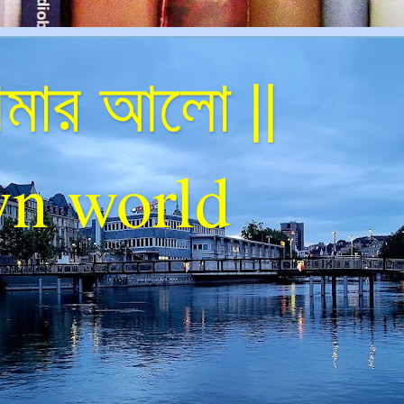
ার আলো ||
n world