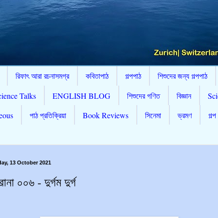
রিফাৎ আরা রচনাসমগ্র
কবিতাপাঠ
গল্পপাঠ
শিশুদের জন্য গল্পপাঠ
cience Talks
ENGLISH BLOG
শিশুদের গণিত
বিজ্ঞান
Sci
eous
পাঠ প্রতিক্রিয়া
Book Reviews
সিনেমা
ভ্রমণ
গল্প
ay, 13 October 2021
রানা ০০৬ - দুর্গম দুর্গ