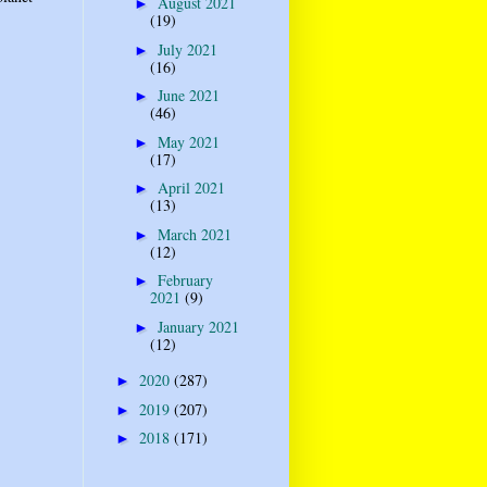
August 2021
►
(19)
July 2021
►
(16)
June 2021
►
(46)
May 2021
►
(17)
April 2021
►
(13)
March 2021
►
(12)
February
►
2021
(9)
January 2021
►
(12)
2020
(287)
►
2019
(207)
►
2018
(171)
►