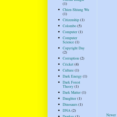
(1)
Chien-Shiung Wu
(1)
Citizenship
(1)
Colombo
(5)
Computer
(1)
Computer
Science
(1)
Copyright Day
(2)
Corruption
(2)
Cricket
(4)
Culture
(1)
Dark Energy
(1)
Dark Forest
Theory
(1)
Dark Matter
(1)
Daughter
(1)
Dinosaurs
(1)
DNA
(2)
Newer 
Donkey
(1)