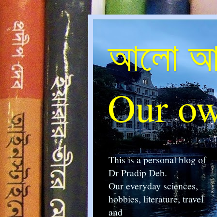
আলো আম
Our ow
This is a personal blog of
Dr Pradip Deb.
Our everyday sciences,
hobbies, literature, travel
and