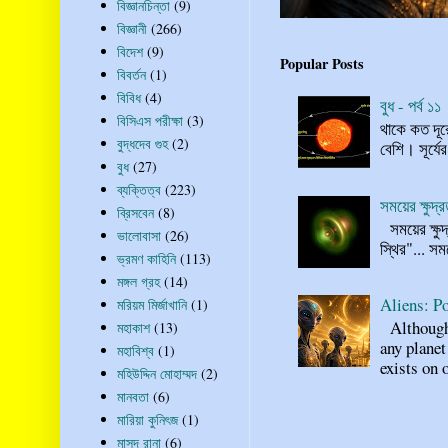
বিজ্ঞানচিন্তা
(9)
বিজ্ঞানী
(266)
বিদেশ
(9)
Popular Posts
বিবর্তন
(1)
বিবিধ
(4)
বুধ - পর্ব ১১
বিসিএস পরীক্ষা
(3)
থাকে কত দূর
বুদ্ধদেব গুহ
(2)
বেশি। সূর্যে
বুধ
(27)
ব্যক্তিত্ব
(223)
সময়ের ক্ষুদ
ব্রিসবেন
(8)
সময়ের ক্ষুদ
ভালোবাসা
(26)
স্থির"... স
ভ্রমণ কাহিনি
(113)
মঙ্গল গ্রহ
(14)
Aliens: Po
মরিয়ম মির্জাখানি
(1)
Although n
মহাকাশ
(13)
any planet
মহাবিশ্ব
(1)
exists on o
মহিউদ্দিন মোহাম্মদ
(2)
মানবতা
(6)
মারিয়া কুনিৎজ
(1)
মাসুদ রানা
(6)