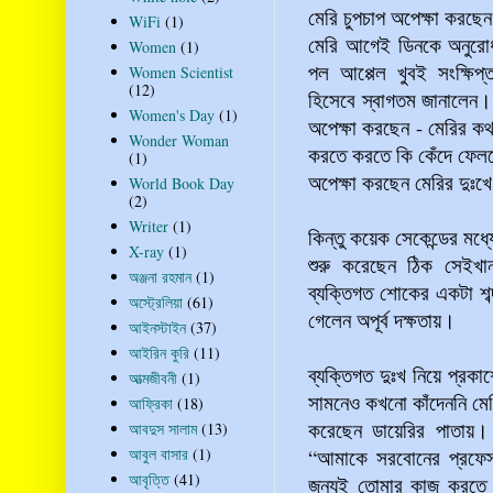
মেরি চুপচাপ অপেক্ষা করছ
WiFi
(1)
মেরি আগেই ডিনকে অনুরোধ 
Women
(1)
পল আপ্পেল খুবই সংক্ষিপ্
Women Scientist
(12)
হিসেবে স্বাগতম জানালেন। ত
Women's Day
(1)
অপেক্ষা করছেন - মেরির কথ
Wonder Woman
করতে করতে কি কেঁদে ফেলব
(1)
অপেক্ষা করছেন মেরির দুঃ
World Book Day
(2)
Writer
(1)
কিন্তু কয়েক সেকেন্ডের মধ
X-ray
(1)
শুরু করেছেন ঠিক সেইখা
অঞ্জনা রহমান
(1)
ব্যক্তিগত শোকের একটা শব্দ
অস্ট্রেলিয়া
(61)
গেলেন অপূর্ব দক্ষতায়।
আইনস্টাইন
(37)
আইরিন কুরি
(11)
ব্যক্তিগত দুঃখ নিয়ে প্র
আত্মজীবনী
(1)
সামনেও কখনো কাঁদেননি মের
আফ্রিকা
(18)
করেছেন ডায়েরির পাতায়।
আবদুস সালাম
(13)
আবুল বাসার
(1)
“আমাকে সরবোনের প্রফেস
আবৃত্তি
(41)
জন্যই তোমার কাজ করতে 