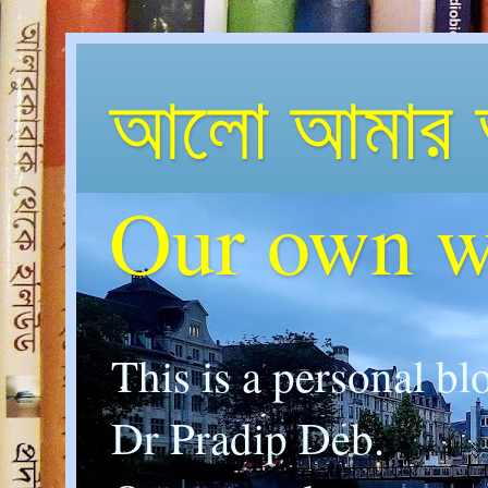
আলো আমার 
Our own w
This is a personal bl
Dr Pradip Deb.