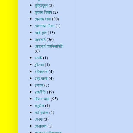
মুক্তিযুদ্ধ
(2)
মুহম্মদ নিজাম
(2)
মেঘনাদ সাহা
(30)
মেধাসত্ত্ব দিবস
(1)
মেরি কুরি
(13)
মেলবোর্ন
(36)
মেলবোর্ন ইউনিভার্সিটি
(6)
রকেট
(1)
রন্টজেন
(1)
রবীন্দ্রনাথ
(4)
রম্য রচনা
(4)
রসায়ন
(1)
রাজনীতি
(19)
রিফাৎ আরা
(95)
লরেন্টজ
(1)
লর্ড র‍্যালে
(1)
লেখক
(2)
লেখাপড়া
(1)
শরৎচন্দ্র চট্টোপাধ্যায়