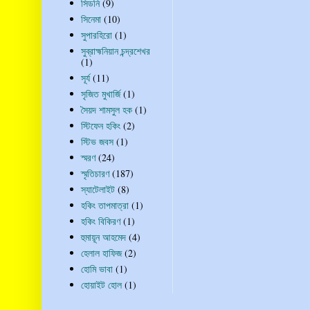
সিডনি
(9)
সিনেমা
(10)
সুপারহিরো
(1)
সুব্রাহ্মনিয়ান চন্দ্রশেখর
(1)
সূর্য
(11)
সৃজিত মুখার্জি
(1)
সৈয়দ শামসুল হক
(1)
স্টিফেন হকিং
(2)
স্টিভ জবস
(1)
স্মরণ
(24)
স্মৃতিচারণ
(187)
স্যাটেলাইট
(8)
হকিং তাপমাত্রা
(1)
হকিং বিকিরণ
(1)
হুমায়ূন আহমেদ
(4)
হেলাল হাফিজ
(2)
হোমি ভাবা
(1)
হোয়াইট হোল
(1)