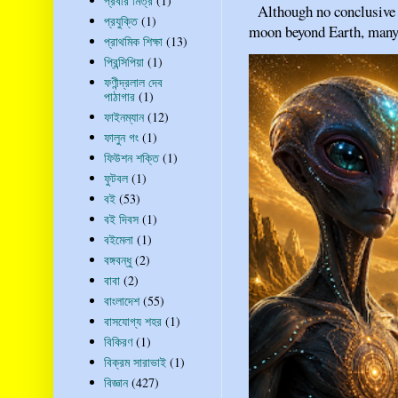
প্রবীর মিত্র
(1)
Although no conclusive ev
প্রযুক্তি
(1)
moon beyond Earth, many pe
প্রাথমিক শিক্ষা
(13)
প্রিন্সিপিয়া
(1)
ফণীন্দ্রলাল দেব
পাঠাগার
(1)
ফাইনম্যান
(12)
ফালুন গং
(1)
ফিউশন শক্তি
(1)
ফুটবল
(1)
বই
(53)
বই দিবস
(1)
বইমেলা
(1)
বঙ্গবন্ধু
(2)
বাবা
(2)
বাংলাদেশ
(55)
বাসযোগ্য শহর
(1)
বিকিরণ
(1)
বিক্রম সারাভাই
(1)
বিজ্ঞান
(427)