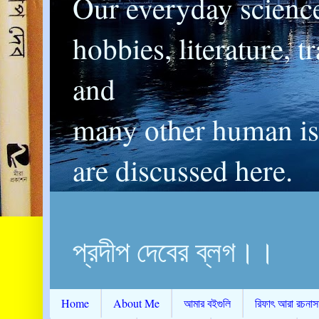
Our everyday scienc
hobbies, literature, t
and
many other human is
are discussed here.
প্রদীপ দেবের ব্লগ।।
Home
About Me
আমার বইগুলি
রিফাৎ আরা রচনাস