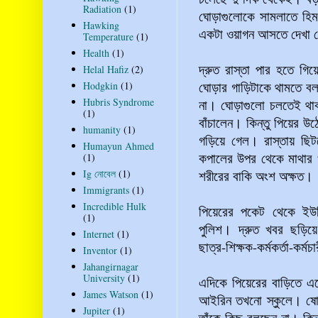
Radiation
(1)
ঘোড়াগুলোকে সামলাতে হিম
Hawking
একটা ওয়াগন আসতে দেখা
Temperature
(1)
Health
(1)
দ্রুত রাস্তা পার হতে গ
Helal Hafiz
(2)
ঘোড়ার গাড়িটাকে থামতে বল
Hodgkin
(1)
Hubris Syndrome
না। ঘোড়াগুলো চলতেই থা
(1)
বাঁচালেন। কিন্তু পিয়ের উ
humanity
(1)
গড়িয়ে গেল। রাস্তায় ছি
Humayun Ahmed
কপালের উপর থেকে মাথার খ
(1)
Ig নোবেল
(1)
শরীরের বাকি অংশ অক্ষত।
Immigrants
(1)
Incredible Hulk
পিয়েরের পকেট থেকে ইউনি
(1)
পুলিশ। দ্রুত খবর ছড়িয়
Internet
(1)
ছাত্র-শিক্ষক-কর্মকর্তা-কর
Inventor
(1)
Jahangirnagar
University
(1)
এদিকে পিয়েরের বাড়িতে 
James Watson
(1)
আইরিন তখনো স্কুলে। ষো
Jupiter
(1)
তাঁকে কিছু বলছেন না। কিন