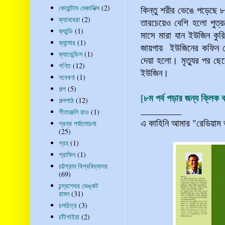
কোয়ান্টাম মেকানিক্স
(2)
কিন্তু শরীর ভেঙে পড়েছে 
ক্যানবেরা
(2)
তারচেয়েও বেশি হলো পুত্
ক্যান্ডি
(1)
মাসে মারা যান ইউজিন কু
ক্যান্সার
(1)
জায়গায় ইউজিনের কফিন রে
ক্যাভেন্ডিস
(1)
দেয়া হলো। মৃত্যুর পর ছে
গণিত
(12)
ইউজিন।
গবেষণা
(1)
গল্প
(5)
[৮ম পর্ব পড়ার জন্য ক্লিক 
গল্পপাঠ
(12)
_________
গীতাঞ্জলি রাও
(1)
এ কাহিনি আমার "রেডিয়াম
গ্রন্থ পর্যালোচনা
(25)
গ্রহ
(1)
গ্রাফিন
(1)
চট্টগ্রাম বিশ্ববিদ্যালয়
(69)
চন্দ্রশেখর ভেঙ্কট
রামন
(31)
চলচিত্র
(3)
চাঁটগাইয়া
(2)