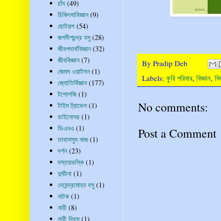
চাঁদ
(49)
চিকিৎসাবিজ্ঞান
(9)
ছোটগল্প
(54)
জগদীশচন্দ্র বসু
(28)
জীবপদার্থবিজ্ঞান
(32)
জীববিজ্ঞান
(7)
By
Pradip Deb
জেমস ওয়াটসন
(1)
Labels:
কুরি পরিবার
,
বিজ্ঞান
,
বিজ
জ্যোতির্বিজ্ঞান
(177)
টপোলজি
(1)
No comments:
টাইম ট্রাভেল
(1)
ডাইনোসর
(1)
ডিএনএ
(1)
Post a Comment
তাবাসসুম নাজ
(1)
দর্শন
(23)
দস্তয়ভস্কি
(1)
দুর্ঘটনা
(1)
দেবেন্দ্রমোহন বসু
(1)
নাটক
(1)
নারী
(8)
নারী দিবস
(1)