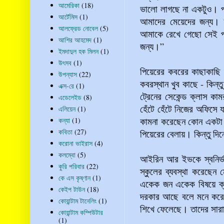
আমেরিকা
(18)
ভালো লাগছে না একটুও। প্রত
আর্টেমিস
(1)
আমাদের মেয়েদের জন্য। ত
আলফ্রেড নোবেল
(5)
আমাকে রেখে গেছো সেই 
আশির আহমেদ
(1)
জন্য।”
ইমদাদুল হক মিলন
(1)
উৎসব
(1)
পিয়েরের কবরের কাছাকাছি থ
উপন্যাস
(22)
কবরস্থান খুব কাছে - কিন্
এক্স-রে
(1)
ট্রেনের সেকেন্ড ক্লাস ক
এডেলেইড
(8)
হেঁটে হেঁটে নিজের অফিসে 
এলিয়েন
(1)
কামনা করেছেন কোন একটা গা
কন্যা
(1)
কবিতা
(27)
পিয়েরের বেলায়। কিন্তু দি
করোনা ভাইরাস
(4)
কলম্বো
(5)
আইরিন আর ইভকে স্বনির্ভ
কুরি পরিবার
(22)
স্কুলের ব্যবস্থা করেছেন
কে এস কৃষ্ণান
(1)
একেক জন একেক বিষয়ে ক্লা
কেইপ টাউন
(18)
দরকার আছে বলে মনে করেন
কোয়ান্টাম টানেলিং
(1)
শিখে ফেলেছে। তাদের সারা
কোয়ান্টাম কম্পিউটার
(1)