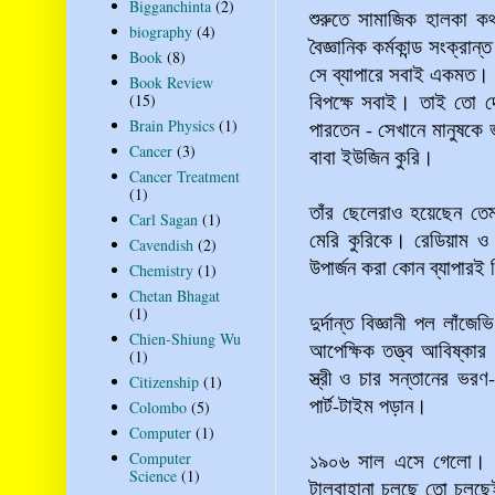
Bigganchinta
(2)
শুরুতে সামাজিক হালকা ক
biography
(4)
বৈজ্ঞানিক কর্মকান্ড সংক্রা
Book
(8)
সে ব্যাপারে সবাই একমত। ব
Book Review
বিপক্ষে সবাই। তাই তো দে
(15)
Brain Physics
(1)
পারতেন - সেখানে মানুষকে
Cancer
(3)
বাবা ইউজিন কুরি।
Cancer Treatment
(1)
তাঁর ছেলেরাও হয়েছেন তেম
Carl Sagan
(1)
মেরি কুরিকে। রেডিয়াম ও 
Cavendish
(2)
উপার্জন করা কোন ব্যাপারই
Chemistry
(1)
Chetan Bhagat
(1)
দুর্দান্ত বিজ্ঞানী পল লাঁ
Chien-Shiung Wu
আপেক্ষিক তত্ত্ব আবিষ্কা
(1)
স্ত্রী ও চার সন্তানের ভ
Citizenship
(1)
পার্ট-টাইম পড়ান।
Colombo
(5)
Computer
(1)
১৯০৬ সাল এসে গেলো। সর
Computer
Science
(1)
টালবাহানা চলছে তো চলছে