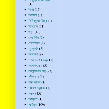
(1)
শিক্ষা
(15)
শিল্পকলা
(1)
শিশিরকুমার মিত্র
(1)
শিশুতোষ
(11)
শুক্র
(16)
শেন ইউন
(1)
শ্বেতবিবর
(1)
শ্রদ্ধার্ঘ্য
(2)
শ্রীলংকা
(9)
সকল কাজের তত্ত্ব
(1)
সত্যজিৎ রায়
(5)
সত্যেন্দ্রনাথ বসু
(23)
সন্দীপ রায়
(1)
সময় ভ্রমণ
(1)
সমরেশ মজুমদার
(1)
সমাজ
(45)
সংস্কৃতি
(1)
সাহিত্য
(109)