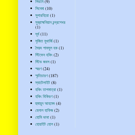
সিডনি
(9)
সিনেমা
(10)
সুপারহিরো
(1)
সুব্রাহ্মনিয়ান চন্দ্রশেখর
(1)
সূর্য
(11)
সৃজিত মুখার্জি
(1)
সৈয়দ শামসুল হক
(1)
স্টিফেন হকিং
(2)
স্টিভ জবস
(1)
স্মরণ
(24)
স্মৃতিচারণ
(187)
স্যাটেলাইট
(8)
হকিং তাপমাত্রা
(1)
হকিং বিকিরণ
(1)
হুমায়ূন আহমেদ
(4)
হেলাল হাফিজ
(2)
হোমি ভাবা
(1)
হোয়াইট হোল
(1)