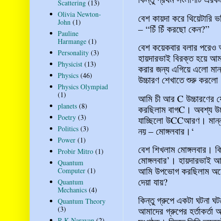
Scattering
(13)
Olivia Newton-
বেশ কায়দা করে থিয়েটারি 
John
(1)
– “চিঁ চিঁ করছো কেন?”
Pauline
Harmange
(1)
বেশ কয়েকবার বলার পরেও 
Personality
(3)
হায়দারভাই বিরক্ত হয়ে আমা
Physicist
(13)
করার জন্য এগিয়ে এলো মান
Physics
(46)
উচ্চারণ শেখাতে শুরু করলো
Physics Olympiad
(1)
আমি চী আর C উচ্চারণের যে
planets
(8)
করছিলাম বাগC। অবশ্য উচ
Poetry
(3)
যাচ্ছিলো উCCআরণ। মান্না
Politics
(3)
নয় – মোঙ্গলবার।‘
Power
(1)
বেশ শিখলাম মোঙ্গলবার। কি
Probir Mitro
(1)
মোঙ্গলবার’। হায়দারভাই আ
Quantum
আমি উপভোগ করছিলাম অনেক
Computer
(1)
দেয়া যায়?
Quantum
Mechanics
(4)
কিন্তু গ্রুপে একটা ঘটনা ঘ
Quantum Theory
(3)
আমাদের গ্রুপের হর্তাকর্
R K Narayan
(2)