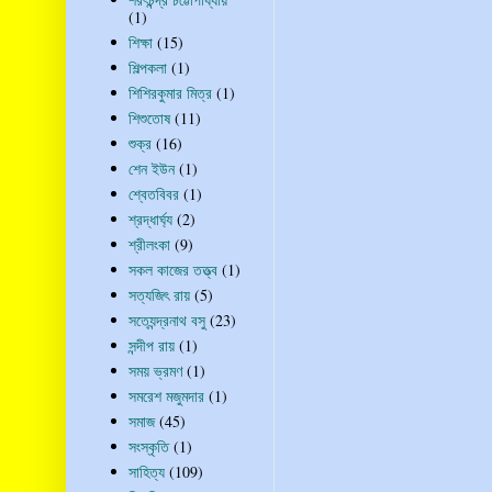
(1)
শিক্ষা
(15)
শিল্পকলা
(1)
শিশিরকুমার মিত্র
(1)
শিশুতোষ
(11)
শুক্র
(16)
শেন ইউন
(1)
শ্বেতবিবর
(1)
শ্রদ্ধার্ঘ্য
(2)
শ্রীলংকা
(9)
সকল কাজের তত্ত্ব
(1)
সত্যজিৎ রায়
(5)
সত্যেন্দ্রনাথ বসু
(23)
সন্দীপ রায়
(1)
সময় ভ্রমণ
(1)
সমরেশ মজুমদার
(1)
সমাজ
(45)
সংস্কৃতি
(1)
সাহিত্য
(109)