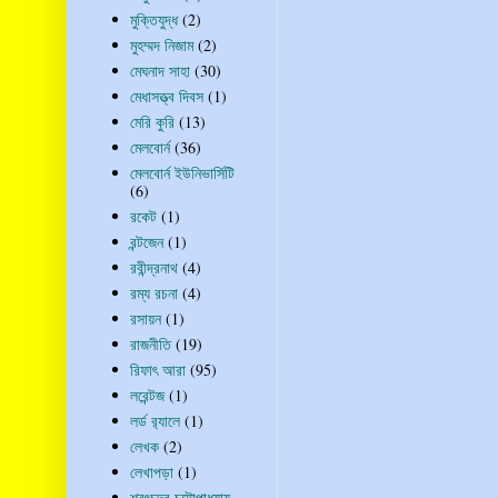
মুক্তিযুদ্ধ
(2)
মুহম্মদ নিজাম
(2)
মেঘনাদ সাহা
(30)
মেধাসত্ত্ব দিবস
(1)
মেরি কুরি
(13)
মেলবোর্ন
(36)
মেলবোর্ন ইউনিভার্সিটি
(6)
রকেট
(1)
রন্টজেন
(1)
রবীন্দ্রনাথ
(4)
রম্য রচনা
(4)
রসায়ন
(1)
রাজনীতি
(19)
রিফাৎ আরা
(95)
লরেন্টজ
(1)
লর্ড র‍্যালে
(1)
লেখক
(2)
লেখাপড়া
(1)
শরৎচন্দ্র চট্টোপাধ্যায়