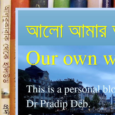
আলো আমার 
Our own w
This is a personal bl
Dr Pradip Deb.