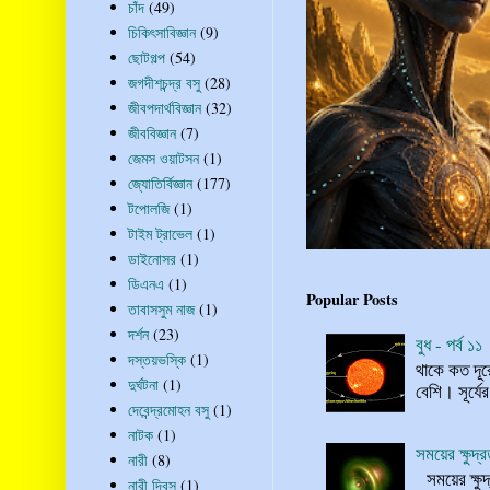
চাঁদ
(49)
চিকিৎসাবিজ্ঞান
(9)
ছোটগল্প
(54)
জগদীশচন্দ্র বসু
(28)
জীবপদার্থবিজ্ঞান
(32)
জীববিজ্ঞান
(7)
জেমস ওয়াটসন
(1)
জ্যোতির্বিজ্ঞান
(177)
টপোলজি
(1)
টাইম ট্রাভেল
(1)
ডাইনোসর
(1)
ডিএনএ
(1)
Popular Posts
তাবাসসুম নাজ
(1)
দর্শন
(23)
বুধ - পর্ব ১১
দস্তয়ভস্কি
(1)
থাকে কত দূর
দুর্ঘটনা
(1)
বেশি। সূর্যে
দেবেন্দ্রমোহন বসু
(1)
নাটক
(1)
সময়ের ক্ষুদ
নারী
(8)
সময়ের ক্ষুদ
নারী দিবস
(1)