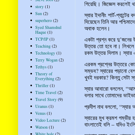
গিয়েছি। জিজ্ঞেস করলেই থ
story
(1)
Sun
(2)
স্যার ইদানীং শার্ট-প্যান্টে
superhero
(2)
দিয়েছেন তিনি আর পশ্চিমাদ
Syed Shamshul
অবাক হলেন।
Haque
(1)
একটা প্রশ্ন করে দু’জনের 
TCP/IP
(1)
উত্তর তো হবে না। লিখলে
Teaching
(2)
রকম উত্তর দিলাম। স্যার
Technology
(1)
Terry Wogan
(2)
এরকম প্রশ্নের উত্তরে কোন 
Tethys
(1)
সম্ভব? স্যারের পড়ানো বেশ 
Theory of
খুবই দরকার? কিন্তু সেটা স
Everything
(2)
Thriller
(1)
স্যার আবারো বললেন, “আম
Time Travel
(2)
বলার সাথে তোমাদের ভাইভ
Travel Story
(9)
প্রদীপ নাথ বললো, “স্যার 
Uranus
(1)
Venus
(1)
স্যারের মুখ ক্রমশ গম্ভী
Video Lecture
(2)
বাংলাতেই বলি – যদিও ইং
Watson
(1)
White hole
(2)