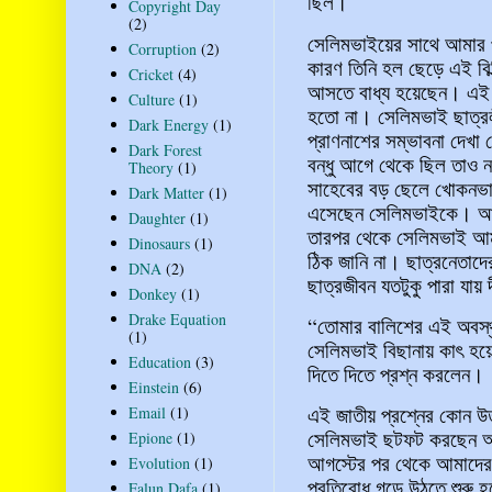
ছিল।
Copyright Day
(2)
সেলিমভাইয়ের সাথে আমার 
Corruption
(2)
কারণ তিনি হল ছেড়ে এই বিল
Cricket
(4)
আসতে বাধ্য হয়েছেন। এই ব
Culture
(1)
হতো না। সেলিমভাই ছাত্রলী
Dark Energy
(1)
প্রাণনাশের সম্ভাবনা দেখ
Dark Forest
বন্ধু আগে থেকে ছিল তাও ন
Theory
(1)
সাহেবের বড় ছেলে খোকনভা
Dark Matter
(1)
এসেছেন সেলিমভাইকে। আম
Daughter
(1)
তারপর থেকে সেলিমভাই আমা
Dinosaurs
(1)
ঠিক জানি না। ছাত্রনেতাদের
DNA
(2)
ছাত্রজীবন যতটুকু পারা যায় 
Donkey
(1)
Drake Equation
“তোমার বালিশের এই অবস্থ
(1)
সেলিমভাই বিছানায় কাৎ হয়
Education
(3)
দিতে দিতে প্রশ্ন করলেন।
Einstein
(6)
এই জাতীয় প্রশ্নের কোন উ
Email
(1)
সেলিমভাই ছটফট করছেন অন
Epione
(1)
আগস্টের পর থেকে আমাদের ব
Evolution
(1)
প্রতিরোধ গড়ে উঠতে শুরু হ
Falun Dafa
(1)