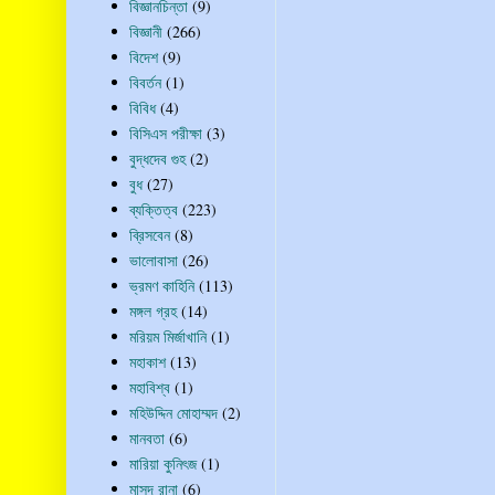
বিজ্ঞানচিন্তা
(9)
বিজ্ঞানী
(266)
বিদেশ
(9)
বিবর্তন
(1)
বিবিধ
(4)
বিসিএস পরীক্ষা
(3)
বুদ্ধদেব গুহ
(2)
বুধ
(27)
ব্যক্তিত্ব
(223)
ব্রিসবেন
(8)
ভালোবাসা
(26)
ভ্রমণ কাহিনি
(113)
মঙ্গল গ্রহ
(14)
মরিয়ম মির্জাখানি
(1)
মহাকাশ
(13)
মহাবিশ্ব
(1)
মহিউদ্দিন মোহাম্মদ
(2)
মানবতা
(6)
মারিয়া কুনিৎজ
(1)
মাসুদ রানা
(6)