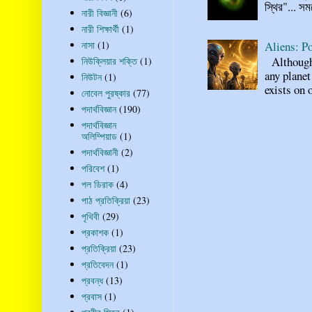
স্থির"... স
নারী বিজ্ঞানী
(6)
নারী শিক্ষার্থী
(1)
Aliens: Po
নাসা
(1)
Although n
নিউক্লিয়ার শক্তি
(1)
any planet
নিউটন
(1)
exists on o
নোবেল পুরষ্কার
(77)
পদার্থবিজ্ঞান
(190)
পদার্থবিজ্ঞান
অলিম্পিয়াড
(1)
পদার্থবিজ্ঞানী
(2)
পরিবেশ
(1)
পল ডিরাক
(4)
পাঠ প্রতিক্রিয়া
(23)
পৃথিবী
(29)
প্রকাশক
(1)
প্রতিক্রিয়া
(23)
প্রতিবেদন
(1)
প্রবন্ধ
(13)
প্রবাস
(1)