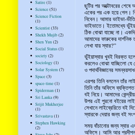
Satire
(1)
ছুটির পর অক্টোবরের শেষে আ
Science
(51)
একের পর এক হয়ে গেল। কিন
Science Fiction
নিবেন। আমার ভাইভা-ভীতি
(1)
ভাইভাতে। ইতোমধ্যে ভুঁইয়াস্
Scientist
(33)
ঠিক বোঝা যাচ্ছে না। একদ
Shekh Mujib
(2)
আমাদের ফারুকের দার্শনিক 
Shen Yun
(2)
লেখা যায় স্যার?”
Social Status
(1)
ভুঁইয়াস্যার খুবই বিরক্ত হল
society
(2)
করলেও বোঝা যাচ্ছিলো যে 
Sociology
(1)
ও পদার্থবিজ্ঞানের সমন্বয়
Solar System
(7)
Space
(3)
এরপর তিনি বললেন তাঁর লাইব
space-time
(1)
তিনি তাঁর অফিসে ব্যক্তিগত
Spiderman
(1)
বই নিয়ে। আমাদের কেন্দ্রী
Sri Lanka
(9)
উপর এই পুরনো বইয়ের লাইব্
Srijit Mukherjee
সেখানে লাইব্রেরিতে বই দিয়
(1)
স্যারকে দেয়ার জন্য বই স
Srivastava
(1)
Stephen Hawking
সময় বাঁচানোর জন্য স্যার 
(2)
অফিসে। আমি আর প্রদীপনা
Steve Jobs
(2)