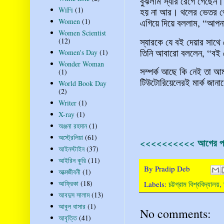
বুঝলাম স্যার রেগে গেছেন।
WiFi
(1)
হয় না আর। থলের ভেতর থে
Women
(1)
এগিয়ে দিয়ে বললাম, “আপনার 
Women Scientist
স্যারকে যে বই দেয়ার সাথে 
(12)
তিনি আবারো বললেন, “বই দে
Women's Day
(1)
Wonder Woman
সম্পর্ক আছে কি নেই তা 
(1)
টিউটোরিয়েলেরই মার্ক জান
World Book Day
(2)
Writer
(1)
X-ray
(1)
অঞ্জনা রহমান
(1)
অস্ট্রেলিয়া
(61)
<<<<<<<<<< আগের পর
আইনস্টাইন
(37)
আইরিন কুরি
(11)
By
Pradip Deb
আত্মজীবনী
(1)
আফ্রিকা
(18)
Labels:
চট্টগ্রাম বিশ্ববিদ্যালয়
,
আবদুস সালাম
(13)
আবুল বাসার
(1)
No comments:
আবৃত্তি
(41)