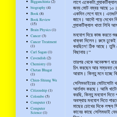
লাগে একেকটা প্র্যাকটিক্যাল 
Bigganchinta
(2)
জন্য মোট নম্বর আছে ১০। 
biography
(4)
একদিন লেগে যাবে। এতগুলি শ
Book
(8)
জানে। আদৌ পড়ে দেখেন কি 
Book Review
(15)
প্র্যাকটিক্যাল খাতা লিখি 
Brain Physics
(1)
মনযোগ দিয়ে কাজ করতে শু
Cancer
(3)
ধাক্কা দিলেন। রুমে ঢুকেই
Cancer Treatment
করছিলে! ঠিক আছে। তুমি 
(1)
বিছানায়।“
Carl Sagan
(1)
Cavendish
(2)
তারপর থেকে অনেকক্ষণ ধরে
Chemistry
(1)
চিৎ করছেন আর সম্ভবত বোঝা
Chetan Bhagat
আরাম। কিন্তু মনে হচ্ছে 
(1)
Chien-Shiung Wu
সেলিমভাইয়ের মোটাসোটা থল
(1)
আর্তনাদ করছে। আমি খাটের প
Citizenship
(1)
করছি, কিন্তু মনযোগ দিতে প
Colombo
(5)
অবস্থায় মনযোগ দিতে পারতে
Computer
(1)
মাছের চোখের দিকে লক্ষ্য স
Computer
কানের কাছে সেলিমভাই যেভা
Science
(1)