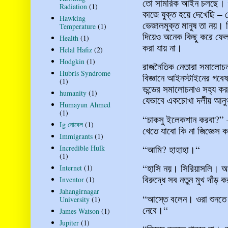
তো সামরিক আইন চলছে। গণতা
Radiation
(1)
কাজে যুক্ত হয়ে দেখেছি 
Hawking
ভেজালমুক্ত মানুষ তা নয়। ক
Temperature
(1)
দিয়েও অনেক কিছু করে ফেলা 
Health
(1)
করা যায় না।
Helal Hafiz
(2)
Hodgkin
(1)
রাজনৈতিক নেতারা সমালোচন
Hubris Syndrome
বিজ্ঞানে আইনস্টাইনের গব
(1)
ভন্ডের সমালোচনাও সহ্য করব
humanity
(1)
যেভাবে একচোখা দলীয় আনুগ
Humayun Ahmed
(1)
“চাকসু ইলেকশান করবা?” 
Ig নোবেল
(1)
খেতে যাবো কি না জিজ্ঞেস
Immigrants
(1)
Incredible Hulk
“আমি? হাহাহা।“
(1)
“হাসি নয়। সিরিয়াসলি। আম
Internet
(1)
বিরুদ্ধে সব নতুন মুখ দাঁড়
Inventor
(1)
Jahangirnagar
“আস্তে বলেন। ওরা শুনতে 
University
(1)
নেবে।“
James Watson
(1)
Jupiter
(1)