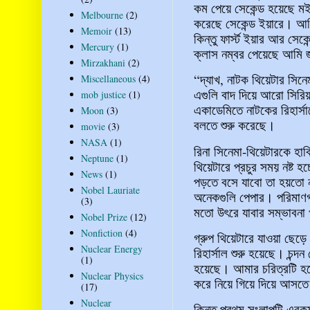
কম পেয়ে সেকেন্ড হয়েছে মই
Melbourne
(2)
করেছে সেকেন্ড ইয়ারে। আম
Memoir
(13)
কিন্তু ফার্স্ট ইয়ার আর সেকেন
Mercury
(1)
ক্লাস নম্বর পেয়েছে আমি জ
Mirzakhani
(2)
“দ্যাখ, নাটক থিয়েটার সি
Miscellaneous
(4)
এগুলি বাদ দিয়ে আরো সিরিয়
mob justice
(1)
একাডেমিতে নাটকের রিহার্সা
Moon
(3)
বলতে শুরু করেছে।
movie
(3)
NASA
(1)
রিনা সিনেমা-থিয়েটারকে হা
Neptune
(1)
থিয়েটারে প্রচুর সময় নষ্ট হ
News
(1)
পড়তে বসে যাবো তা হয়তো নয়
Nobel Lauriate
অনেকগুলি পেপার। পরিমাণগ
(3)
মতো উৎরে যাবার সম্ভাবনা 
Nobel Prize
(12)
Nonfiction
(4)
গ্রুপ থিয়েটারে যাওয়া ছেড়
Nuclear Energy
রিহার্সাল শুরু হয়েছে। চন্দ
(1)
হয়েছে। আমার চরিত্রটি হ
Nuclear Physics
করে নিয়ে গিয়ে দিয়ে আসতে
(17)
Nuclear
কিন্তু প্রথম সংলাপটি এরকম