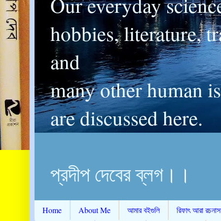
Our everyday scienc
hobbies, literature, t
and
many other human is
are discussed here.
প্রদীপ দেবের ব্লগ।।
Home
About Me
আমার বইগুলি
রিফাৎ আরা রচনাস