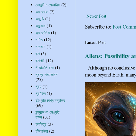
কোয়ান্টাম মেকানিক্স
(2)
ক্যানবেরা
(2)
Newer Post
ক্যান্ডি
(1)
ক্যান্সার
(1)
Subscribe to:
Post Comm
ক্যাভেন্ডিস
(1)
গণিত
(12)
Latest Post
গবেষণা
(1)
গল্প
(5)
Aliens: Possibility 
গল্পপাঠ
(12)
Although no conclusive ev
গীতাঞ্জলি রাও
(1)
moon beyond Earth, many pe
গ্রন্থ পর্যালোচনা
(25)
গ্রহ
(1)
গ্রাফিন
(1)
চট্টগ্রাম বিশ্ববিদ্যালয়
(69)
চন্দ্রশেখর ভেঙ্কট
রামন
(31)
চলচিত্র
(3)
চাঁটগাইয়া
(2)