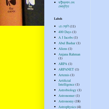
ফণীন্দ্রলাল দেব
মেধাবৃত্তি
Labels
২য় শ্রেণি
(11)
400 Days
(1)
A J Jacobs
(1)
Abul Bashar
(1)
Aliens
(1)
Anjana Rahman
(1)
ARPA
(1)
ARPANET
(1)
Artemis
(1)
Artificial
Intelligence
(1)
Astrobiology
(1)
Astronomer
(1)
Astronomy
(18)
Astrophysics
(4)