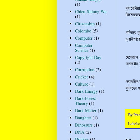
“পিছনের
(1)
ব্যারেথি
Chien-Shiung Wu
ডিসেম্বর
(1)
Citizenship
(1)
সেই গাড়
Colombo
(5)
বালিময় ব
Computer
(1)
ড্রাইভার
Computer
Science
(1)
বুদ্ধদেব
দেখেছেন।
Copyright Day
(2)
অবস্থান 
Corruption
(2)
হাজারিব
Cricket
(4)
সত্যজিৎ র
Culture
(1)
বুদ্ধদেব 
Dark Energy
(1)
Dark Forest
ভালো ল
Theory
(1)
Dark Matter
(1)
By
Pra
Daughter
(1)
Labels
Dinosaurs
(1)
DNA
(2)
Donkey
(1)