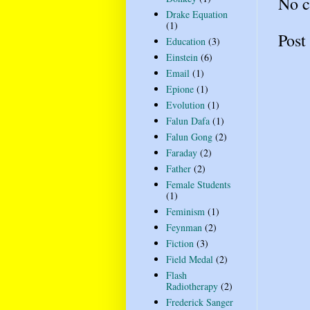
No 
Drake Equation
(1)
Post
Education
(3)
Einstein
(6)
Email
(1)
Epione
(1)
Evolution
(1)
Falun Dafa
(1)
Falun Gong
(2)
Faraday
(2)
Father
(2)
Female Students
(1)
Feminism
(1)
Feynman
(2)
Fiction
(3)
Field Medal
(2)
Flash
Radiotherapy
(2)
Frederick Sanger