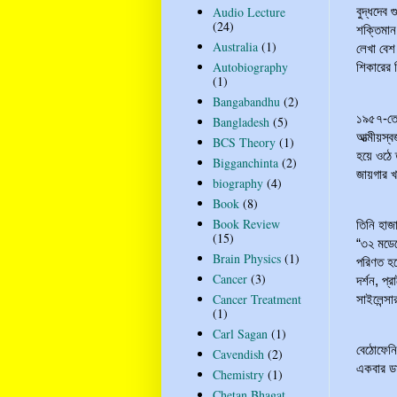
Audio Lecture
বুদ্ধদেব
(24)
শক্তিমান
Australia
(1)
লেখা বেশ
Autobiography
শিকারের 
(1)
হাজারিব
Bangabandhu
(2)
১৯৫৭-তে। 
Bangladesh
(5)
আত্মীয়স্ব
BCS Theory
(1)
হয়ে ওঠে 
Bigganchinta
(2)
জায়গার খ
biography
(4)
Book
(8)
তাঁর সে
Book Review
তিনি হাজ
(15)
“৩২ মডেল
Brain Physics
(1)
পরিণত হয়
Cancer
(3)
দর্শন, প
Cancer Treatment
সাইলেন্স
(1)
“গাড়ি গ
Carl Sagan
(1)
বেঠোফেনি
Cavendish
(2)
একবার ডা
Chemistry
(1)
Chetan Bhagat