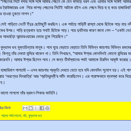
 সিটে বসার সঙ্গে সঙ্গে আমার পেছনে কে যেন কামড়ে ধরল এবং ওঠবার সঙ্গে সঙ্গেই আমার
য়ার ট্রাউজারের এক গিরে কাপড় পেছনের সিটেই আটকে রইল এবং পেছন দিয়ে হু হু করে হাজারিবাগ
ের হাওয়া ঢুকতে লাগল।“
িতে নেংটি ইঁদুর ছোটাছুটি করছিল। এক পর্যায়ে গাড়িটি রাস্তা থেকে ছিটকে পড়ে যায় নদ
ুকের উপর। গাড়ি ছত্রখান হয়ে সবাই ছিটকে পড়ে। পরে দুর্ঘটনার কারণ জানা গেল – “একটা নেংট
ের আধছেঁড়া আন্ডারওয়ারের ভেতর ঢুকে গিয়েছিল।“
 গুহ মুক্তচিন্তার মানুষ। পথে ঘুরে বেড়াতে বেড়াতে তিনি বিভিন্ন জায়গায় বিভিন্ন রকমের ম
 কিন্তু তাঁর দেবতা মন্দিরে থাকেন না। তিনি লিখছেন, “আমার ঈশ্বর কোনদিনই কোনো মন্দিরের মধ
করেননি। আমার ঈশ্বর ছিলেন পথে। সে জন্য তীর্থস্থানের পথই আমাকে চিরদিন আকৃষ্ট করেছে
াগ পালামৌ – এসব জায়গার প্রকৃতি দেখতে যেতে হবে যদি কোনদিন সুযোগ হয়। এই পাল
ায় ‘অরণ্যের দিনরাত্রি’ আর ‘প্রতিদ্বন্দ্বী’র শুটিং করেছিলেন। এর পরোক্ষভাবে ব্যবস্থা করে দি
গুহ।
াগলো তাঁর ভ্রমণ-শিকার কাহিনি।
dip Deb
:
গ্রন্থ পর্যালোচনা
,
বই
,
বুদ্ধদেব গুহ