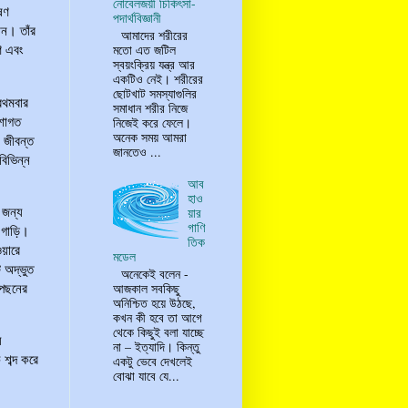
নোবেলজয়ী চিকিৎসা-
ষণ
পদার্থবিজ্ঞানী
ান। তাঁর
আমাদের শরীরের
মতো এত জটিল
ণ এবং
স্বয়ংক্রিয় যন্ত্র আর
একটিও নেই। শরীরের
ছোটখাট সমস্যাগুলির
রথমবার
সমাধান শরীর নিজে
নিজেই করে ফেলে।
েশাগত
অনেক সময় আমরা
া জীবন্ত
জানতেও ...
বিভিন্ন
আব
হাও
 জন্য
য়ার
গাণি
 গাড়ি।
তিক
ওয়ারে
মডেল
 অদ্ভুত
অনেকেই বলেন -
আজকাল সবকিছু
পেছনের
অনিশ্চিত হয়ে উঠছে,
কখন কী হবে তা আগে
থেকে কিছুই বলা যাচ্ছে
য়
না – ইত্যাদি। কিন্তু
শব্দ করে
একটু ভেবে দেখলেই
বোঝা যাবে যে...