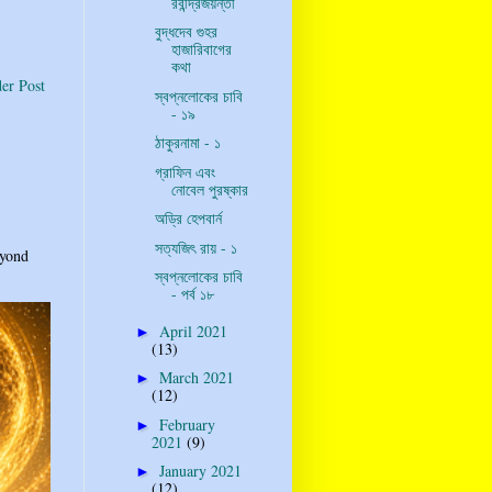
রবীন্দ্রজয়ন্তী
বুদ্ধদেব গুহর
হাজারিবাগের
কথা
er Post
স্বপ্নলোকের চাবি
- ১৯
ঠাকুরনামা - ১
গ্রাফিন এবং
নোবেল পুরষ্কার
অড্রি হেপবার্ন
সত্যজিৎ রায় - ১
eyond
স্বপ্নলোকের চাবি
- পর্ব ১৮
April 2021
►
(13)
March 2021
►
(12)
February
►
2021
(9)
January 2021
►
(12)