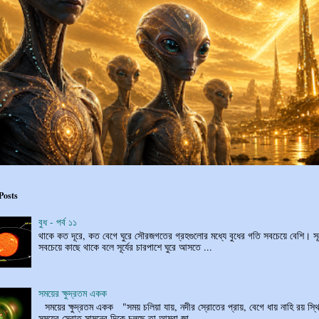
Posts
বুধ - পর্ব ১১
থাকে কত দূরে, কত বেগে ঘুরে সৌরজগতের গ্রহগুলোর মধ্যে বুধের গতি সবচেয়ে বেশি। সূর
সবচেয়ে কাছে থাকে বলে সূর্যের চারপাশে ঘুরে আসতে ...
সময়ের ক্ষুদ্রতম একক
সময়ের ক্ষুদ্রতম একক "সময় চলিয়া যায়, নদীর স্রোতের প্রায়, বেগে ধায় নাহি রয় স্থি
সময়ের স্রোত সামনের দিকে চলছে তা আমরা জা...