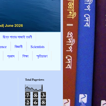
ছিন্ন পাতার সাজাই তরণী
ence
বিজ্ঞানী
Scientists
প্রবাস
শিক্ষা
স্মৃতিচারণ
Total Pageviews
7
8
3
2
6
8