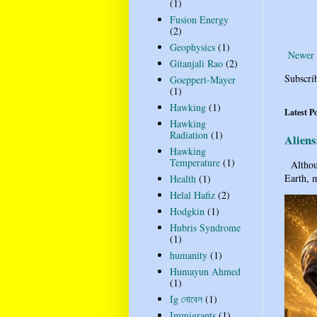
(1)
Fusion Energy
(2)
Geophysics
(1)
Newer 
Gitanjali Rao
(2)
Subscri
Goeppert-Mayer
(1)
Hawking
(1)
Latest P
Hawking
Radiation
(1)
Aliens
Hawking
Temperature
(1)
Althoug
Earth, m
Health
(1)
Helal Hafiz
(2)
Hodgkin
(1)
Hubris Syndrome
(1)
humanity
(1)
Humayun Ahmed
(1)
Ig নোবেল
(1)
Immigrants
(1)