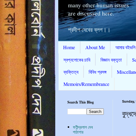
many other human issues
are discussed here.
প্রদীপ দেবের ব্লগ।।
Home
About Me
আমার বইগুলি
স্বপ্নলোকের চাবি
বিজ্ঞান বক্তৃতা
S
ব্যক্তিত্ব
বিবিধ প্রসঙ্গ
Miscellan
Memoirs/Remembrance
Search This Blog
Sunday, 
বুদ্ধ
ফণীন্দ্রলাল দেব
পাঠাগার