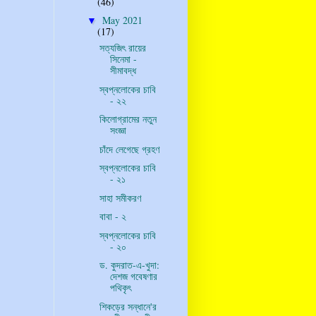
(46)
May 2021
▼
(17)
সত্যজিৎ রায়ের
সিনেমা -
সীমাবদ্ধ
স্বপ্নলোকের চাবি
- ২২
কিলোগ্রামের নতুন
সংজ্ঞা
চাঁদে লেগেছে গ্রহণ
স্বপ্নলোকের চাবি
- ২১
সাহা সমীকরণ
বাবা - ২
স্বপ্নলোকের চাবি
- ২০
ড. কুদরাত-এ-খুদা:
দেশজ গবেষণার
পথিকৃৎ
শিকড়ের সন্ধানে'র