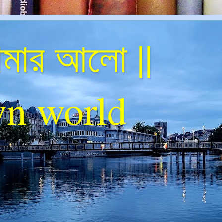
ার আলো ||
n world