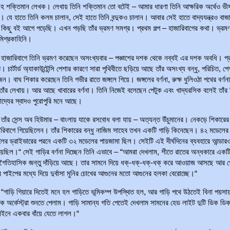
 গুহ শক্তিমান লেখক। লেখায় তিনি শক্তিমান তো বটেই – আমার ধারণা তিনি আক্ষরিক অর্থেও ভী
। যে হাতে তিনি কলম চালান, সেই হাতে তিনি বন্দুকও চালান। আবার সেই হাতে বাদ্যযন্ত্রও বাজ
 কিছু বই আগে পড়েছি। এখন পড়ছি তাঁর ভ্রমণ সমগ্র। প্রথম গল্প – হাজারিবাগের কথা। ভ্রম
মিশ্রকাহিনি।
াগে তিনি ভ্রমণ করেছেন অসংখ্যবার – পঞ্চাশের দশক থেকে নব্বই এর দশক অবধি। প্
চার্টার্ড অ্যাকাউন্টেন্সি পেশার কারণে সারা পৃথিবীতে ছড়িয়ে আছে তাঁর অসংখ্য বন্ধু, পরিচিত, প
জন। বাঘ শিকার করেছেন তিনি গভীর রাতে জঙ্গলে গিয়ে। জঙ্গলের বর্ণনা, রুক্ষ ধুলিওঠা পথের বর্ণন
তাঁর লেখায়। আর আছে খাবারের বর্ণনা। তিনি নিজেই বলেছেন পেটুক এবং খাদ্যরসিক বলেই তাঁর 
াদ্যের স্বাদও পুরোপুরি মনে আছে।
ন্স অব হিউমার – বাংলায় যাকে রসবোধ বলা যায় – অত্যন্ত উঁচুমানের। নেকড়ে শিকারের
ারিবাগে গিয়েছিলেন। তাঁর শিকারের বন্ধু নাজিম সাহেব তখন একটি গাড়ি কিনেছেন। ৪২ মডেলের
ের ড্রাইভারের পরনে একটি ৩২ মডেলের পায়জামা ছিল। সেইটি এই দীর্ঘদিনের ব্যবহারে আন্ডার
েছিল।“ সেই গাড়ির বর্ণনা দিচ্ছেন তিনি এভাবে – “আমরা দেখলাম, শীতে রাতের অন্ধকারে একটি
্রাগৈতিহাসিক জন্তু দাঁড়িয়ে আছে। তার সামনে দিয়ে ধক্‌-ধক্‌-ধক্‌-ধক্‌ করে আওয়াজ আসছে আর 
ার পাইপের মধ্যে দিয়ে দুর্বাসা মুনির চোখের আগুনের মতো আগুনের হলকা বেরোচ্ছে।“
িয়ারে দিতেই মনে হল গাড়িতে ভূমিকম্প উপস্থিত হল, আর গাড়ি পথে উঠতেই বিনা পয়সা
ক অর্কেস্ট্রা শুনতে পেলাম। গাড়ি সামান্য গতি পেতেই দেখলাম সামনের হেড লাইট দুটি ডিক ডিক 
ইনে একবার বাঁয়ে যেতে লাগল।“