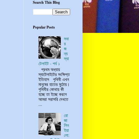
Search This Blog
Popular Posts
সবা
র
জ
ন্য
স্যা
টেলাইট - পর্ব ১
প্রথম অধ্যায়
স্যাটেলাইটের সংক্ষিপ্ত
ইতিহাস পৃথিবী এখন
মানুষের হাতের মুঠোয়।
পৃথিবীর কোথায় কী
হচ্ছে তা ইচ্ছে করলে
আমরা সরাসরি দেখতে
...
রো
জা
লিন
ইয়া
লো: