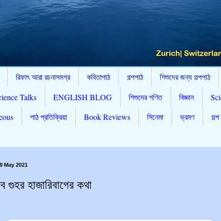
রিফাৎ আরা রচনাসমগ্র
কবিতাপাঠ
গল্পপাঠ
শিশুদের জন্য গল্পপাঠ
cience Talks
ENGLISH BLOG
শিশুদের গণিত
বিজ্ঞান
Sci
eous
পাঠ প্রতিক্রিয়া
Book Reviews
সিনেমা
ভ্রমণ
গল্প
9 May 2021
দেব গুহর হাজারিবাগের কথা