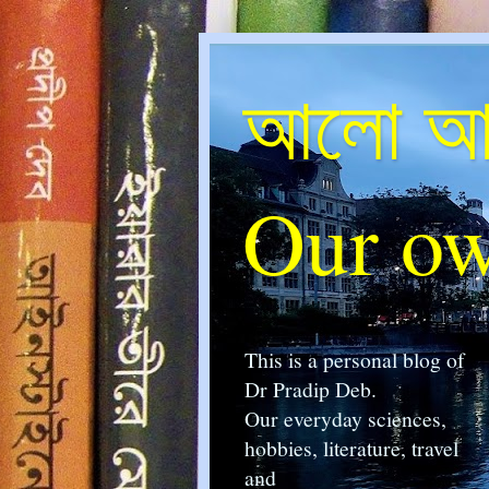
আলো আম
Our ow
This is a personal blog of
Dr Pradip Deb.
Our everyday sciences,
hobbies, literature, travel
and