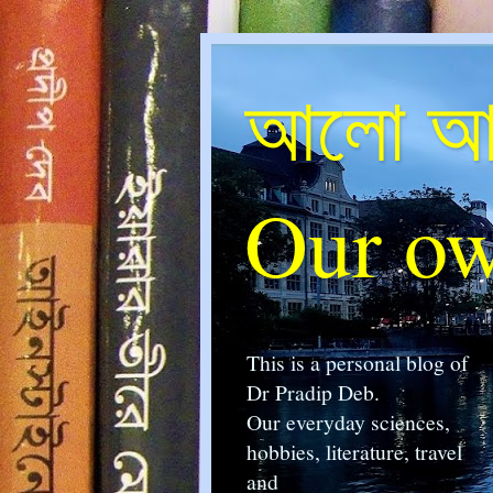
আলো আম
Our ow
This is a personal blog of
Dr Pradip Deb.
Our everyday sciences,
hobbies, literature, travel
and