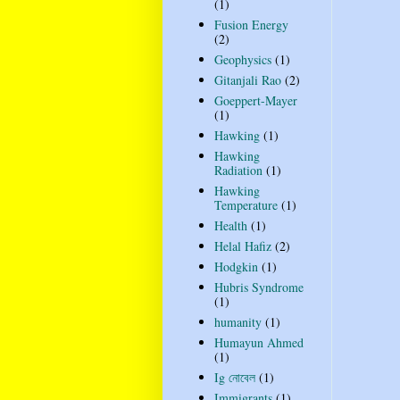
(1)
Fusion Energy
(2)
Geophysics
(1)
Gitanjali Rao
(2)
Goeppert-Mayer
(1)
Hawking
(1)
Hawking
Radiation
(1)
Hawking
Temperature
(1)
Health
(1)
Helal Hafiz
(2)
Hodgkin
(1)
Hubris Syndrome
(1)
humanity
(1)
Humayun Ahmed
(1)
Ig নোবেল
(1)
Immigrants
(1)