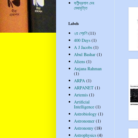
ফণীন্দ্রলাল দেব
মেধাবৃত্তি
Labels
২য় শ্রেণি
(11)
400 Days
(1)
A J Jacobs
(1)
Abul Bashar
(1)
Aliens
(1)
Anjana Rahman
(1)
ARPA
(1)
ARPANET
(1)
Artemis
(1)
Artificial
Intelligence
(1)
Astrobiology
(1)
Astronomer
(1)
Astronomy
(18)
Astrophysics
(4)