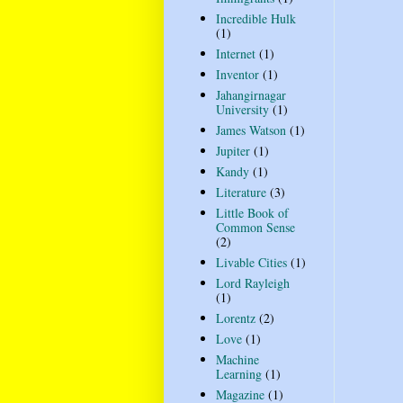
Incredible Hulk
(1)
Internet
(1)
Inventor
(1)
Jahangirnagar
University
(1)
James Watson
(1)
Jupiter
(1)
Kandy
(1)
Literature
(3)
Little Book of
Common Sense
(2)
Livable Cities
(1)
Lord Rayleigh
(1)
Lorentz
(2)
Love
(1)
Machine
Learning
(1)
Magazine
(1)