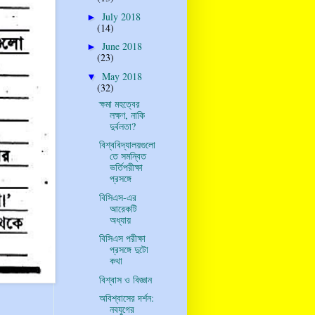
July 2018
►
(14)
June 2018
►
(23)
May 2018
▼
(32)
ক্ষমা মহত্বের
লক্ষণ, নাকি
দুর্বলতা?
বিশ্ববিদ্যালয়গুলো
তে সমন্বিত
ভর্তিপরীক্ষা
প্রসঙ্গে
বিসিএস-এর
আরেকটি
অধ্যায়
বিসিএস পরীক্ষা
প্রসঙ্গে দুটো
কথা
বিশ্বাস ও বিজ্ঞান
অবিশ্বাসের দর্শন:
নবযুগের