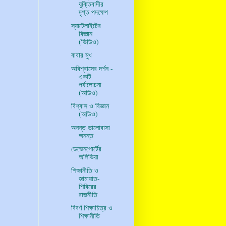
যুক্তিবাদীর
দৃপ্ত পদক্ষেপ
স্যাটেলাইটের
বিজ্ঞান
(ভিডিও)
বাবার মুখ
অবিশ্বাসের দর্শন -
একটি
পর্যালোচনা
(অডিও)
বিশ্বাস ও বিজ্ঞান
(অডিও)
অনন্ত ভালোবাসা
অনন্ত
ডেভেনপোর্টের
অলিভিয়া
শিক্ষানীতি ও
জামায়াত-
শিবিরের
রাজনীতি
বিবর্ণ শিক্ষাচিত্র ও
শিক্ষানীতি