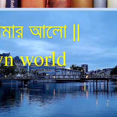
ার আলো ||
n world