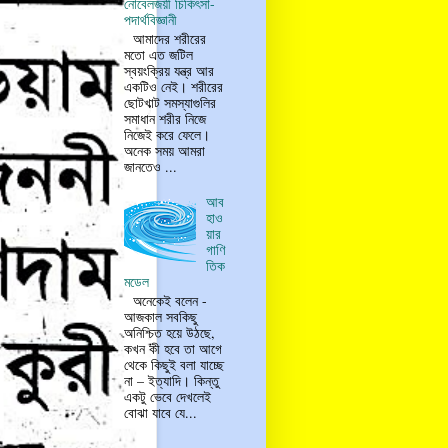
নোবেলজয়ী চিকিৎসা-
পদার্থবিজ্ঞানী
আমাদের শরীরের
মতো এত জটিল
স্বয়ংক্রিয় যন্ত্র আর
একটিও নেই। শরীরের
ছোটখাট সমস্যাগুলির
সমাধান শরীর নিজে
নিজেই করে ফেলে।
অনেক সময় আমরা
জানতেও ...
আব
হাও
য়ার
গাণি
তিক
মডেল
অনেকেই বলেন -
আজকাল সবকিছু
অনিশ্চিত হয়ে উঠছে,
কখন কী হবে তা আগে
থেকে কিছুই বলা যাচ্ছে
না – ইত্যাদি। কিন্তু
একটু ভেবে দেখলেই
বোঝা যাবে যে...