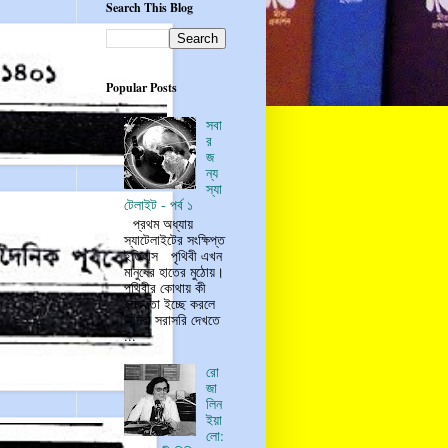
Search This Blog
Popular Posts
সবা
র
জ
ন্য
স্যা
টেলাইট - পর্ব ১
প্রথম অধ্যায়
স্যাটেলাইটের সংক্ষিপ্ত
ইতিহাস পৃথিবী এখন
মানুষের হাতের মুঠোয়।
পৃথিবীর কোথায় কী
হচ্ছে তা ইচ্ছে করলে
আমরা সরাসরি দেখতে
...
রো
জা
লিন
ইয়া
লো: