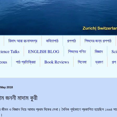
রিফাৎ আরা রচনাসমগ্র
কবিতাপাঠ
গল্পপাঠ
শিশুদের জন্য গল্পপাঠ
cience Talks
ENGLISH BLOG
শিশুদের গণিত
বিজ্ঞান
Sci
eous
পাঠ প্রতিক্রিয়া
Book Reviews
সিনেমা
ভ্রমণ
গল্প
4 May 2018
াম জননী মাদাম কুরী
ির জীবন ও বিজ্ঞান নিয়ে আমার প্রথম দিকের লেখা। দৈনিক পূর্বকোণে প্রকাশিত হয়েছিল ১৯৯৪ সা
র।