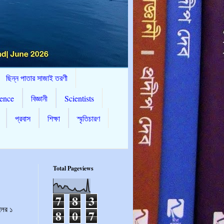
ছিন্ন পাতার সাজাই তরণী
ence
বিজ্ঞানী
Scientists
প্রবাস
শিক্ষা
স্মৃতিচারণ
Total Pageviews
7
8
3
লের ১
8
0
7