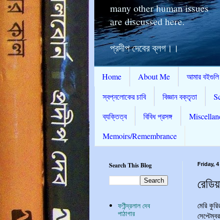
many other human issues
are discussed here.
প্রদীপ দেবের ব্লগ।।
Home
About Me
আমার বইগুলি
স্বপ্নলোকের চাবি
বিজ্ঞান বক্তৃতা
S
ব্যক্তিত্ব
বিবিধ প্রসঙ্গ
Miscellan
Memoirs/Remembrance
Search This Blog
Friday, 
রেডিয়
মেরি কুর
ফণীন্দ্রলাল দেব
পাঠাগার
সেপ্টেম্ব