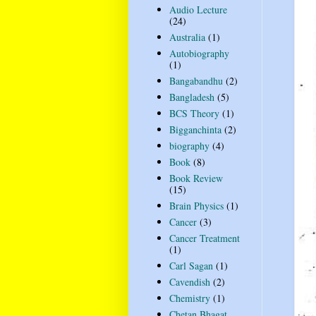
Audio Lecture
(24)
Australia
(1)
Autobiography
(1)
Bangabandhu
(2)
Bangladesh
(5)
BCS Theory
(1)
Bigganchinta
(2)
biography
(4)
Book
(8)
Book Review
(15)
Brain Physics
(1)
Cancer
(3)
Cancer Treatment
(1)
Carl Sagan
(1)
Cavendish
(2)
Chemistry
(1)
Chetan Bhagat