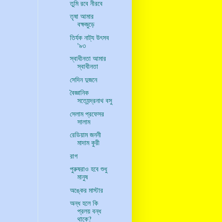
তুমি রবে নীরবে
তৃষা আমার
বক্ষজুড়ে
তির্যক নাট্য উৎসব
'৯৩
স্বাধীনতা আমার
স্বাধীনতা
সেদিন দুজনে
বৈজ্ঞানিক
সত্যেন্দ্রনাথ বসু
সেলাম প্রফেসর
সালাম
রেডিয়াম জননী
মাদাম কুরী
রাগ
পুরুষরাও হবে শুধু
মানুষ
অঙ্কের মাস্টার
অন্ধ হলে কি
প্রলয় বন্ধ
থাকে?