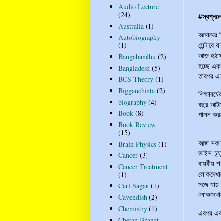
Audio Lecture
(24)
#স্বপ্ন
Australia
(1)
আমাদের ব
Autobiography
সেন্টারে 
(1)
আজ হঠাৎ 
Bangabandhu
(2)
হচ্ছে এক
Bangladesh
(5)
তারপর এই
BCS Theory
(1)
Bigganchinta
(2)
শিক্ষাবর
biography
(4)
বছর আটকে
Book
(8)
পালন করল
Book Review
(15)
আজ সকাল 
Brain Physics
(1)
ভাইস-চ্য
Cancer
(3)
বায়বীয় শ
Cancer Treatment
লোকদেখান
(1)
মজে যায়
Carl Sagan
(1)
লোকদেখান
Cavendish
(2)
Chemistry
(1)
এরপর একপ
Chetan Bhagat