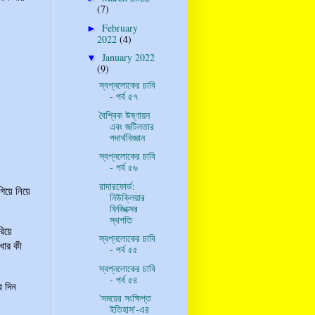
(7)
February
►
2022
(4)
January 2022
▼
(9)
স্বপ্নলোকের চাবি
- পর্ব ৫৭
বৈশ্বিক উষ্ণায়ন
এবং জটিলতার
পদার্থবিজ্ঞান
স্বপ্নলোকের চাবি
- পর্ব ৫৬
রাদারফোর্ড:
গিয়ে নিয়ে
নিউক্লিয়ার
ফিজিক্সের
স্থপতি
রিয়ে
স্বপ্নলোকের চাবি
াখার কী
- পর্ব ৫৫
স্বপ্নলোকের চাবি
- পর্ব ৫৪
র দিন
'সময়ের সংক্ষিপ্ত
ইতিহাস'-এর