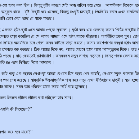
্ড-শো হবার কথা ছিল। কিন্তু বৃষ্টির কারণে সেটা আজ বাতিল হয়ে গেছে। আগামীকাল বিকেলে হব
অনুকুল থাকে। বৃষ্টি কিছুটা ধরে এসেছে, কিন্তু রঙবৃষ্টি চলছেই। পিচকিরির বদলে এখন বালতিভর্
ানি ঢেলে দেয়া হচ্ছে যে যাকে পারছে।
 একজন হঠাৎ ছুটে এসে আমার পেছনে লুকালো। মুঠো করে ধরে ফেলেছে আমার পিঠের কাছটার টি
ঢালতে তাড়া করেছিল যে সে আমার সামনে এসে হঠাৎ থমকে দাঁড়ালো। অপরিচিত তরুণ মুখ। চোখ
 ফিরিয়ে অন্যদিকে চলে গেলো অন্য কাউকে তাড়া করতে। আমার আশেপাশের বন্ধুরা হঠাৎ আমা
ে তাকাতে শুরু করেছে। ঠিক আমার দিকে নয়, আমার পেছনে হঠাৎ আসা আগন্তুকের দিকে। তার ঘ
ঠে পড়ছে। ঘাড় ফেরাতেই চোখাচোখি। অন্যরকম নতুন লাগছে নতুনকে। কিন্তু পলক ফেলার আ
লতি রঙ এসে ভিজিয়ে দিলো আমাদের।
্ষের জটে পড়ে এক বছরের লেখাপড়া আমরা যেখানে তিন বছরে শেষ করেছি, সেখানে স্কুল-কলেজে তি
র পড়া শেষ হয়েছে। মাধ্যমিক উচ্চমাধ্যমিক পাস করে নতুন এখন ইতিহাসের ছাত্রী। মনে হচ্ছ
াম তাকে। সময় আর পরিবেশ তাকে আরো স্মার্ট করে তুলেছে।
 ভিজতে ভিজতে হাঁটতে হাঁটতে কথা হচ্ছিলো তার সাথে।
টে এগুলি কী লিখেছেন?”
ষপান করে মরে যাবো?”