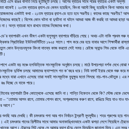
মাঠে এসে রঙের বালতি নিয়ে ছুটোছুটি চলছে। আগের ব্যাচের সাথে পরের ব্যাচের একটা অদৃশ্য
িতা থাকেই। ২০তম ব্যাচের র‍্যাগ-ডে কেমন হয়েছিল, কিংবা আদৌ কিছু হয়েছিল কিনা আমার 
য়োজকদের একটাই কথা - ২১তম ব্যাচের র‍্যাগ-ডে হতে হবে স্মরণীয়। কাদের কাছে স্মরণীয়? আ
িজেদের কাছেই। বিশেষ কোন ঘটনা বা দুর্ঘটনা না ঘটলে আমরা আজ কী করছি তা আমরা ছাড়া 
ে না। অন্য ব্যাচরা মনে রাখবে তাদের নিজেদের কথা।
গ-ডে’র ব্যাপারটা এখন ভীষণ একটা হুলুস্থুল ব্যাপারে দাঁড়িয়ে গেছে। অথচ এটা নাকি প্রথম শুরু 
্রিকার প্রিটোরিয়া ইউনিভার্সিটিতে ১৯২৫ সালে। পাস করে বের হয়ে যাবার আগে শিক্ষার্থীরা রাস্ত
া তুলে কোন উন্নয়নমূলক কিংবা দাতব্য কাজ করতো সেই সময়। রেইজ অ্যান্ড গিভ থেকে নাকি এ
থাটি।
পাশে একটা বড় মঞ্চে হলভিত্তিক সাংস্কৃতিক অনুষ্ঠান চলছে। মাঠে উপচেপড়া দর্শক দেখে বোঝা য
স্কৃতিক দুর্ভিক্ষ চলছে আমাদের ক্যাম্পাসে গত ক’বছর ধরে। নিউ ফার্স্ট ইয়ার থেকে শুরু করে মাস
থীদের মধ্যে যারা এখানে এসেছে তারা সবাই সাংস্কৃতিক বুভুক্ষুর মতো গিলছে নাচ-গান-কৌতুক। এর 
 রঙ দিচ্ছে যে যাকে পারে।
টানোর ব্যাপারটা ঠিক কোত্থেকে এসেছে জানি না। শান্তি নিকেতন থেকে কি? স্টেজ থেকে ভে
সঙ্গীত – “তোমার আপন রাগে, তোমার গোপন রাগে, অশ্রুজলের করুণ রাগে, রাঙিয়ে দিয়ে যাও যাও য
বার আগে।“
ে শুনছি আর দেখছি। কী চমৎকার গলা আর গান নির্বাচন ইন্দ্রাণী মুৎসুদ্দীর। শহর গ্রুপের হয়ে গা
। এই চমৎকার গানের শিল্পীটার সাথে আমার অনাকাঙ্খিতভাবে একটা ঝগড়া লেগে গিয়েছিল ট্রেনে
রখানেক আগে। ট্রেনের সিট থেকে সে আমার ব্যাগ ছুঁড়ে ফেলে দিয়েছিল জানালা দিয়ে। এত সুন্দর 