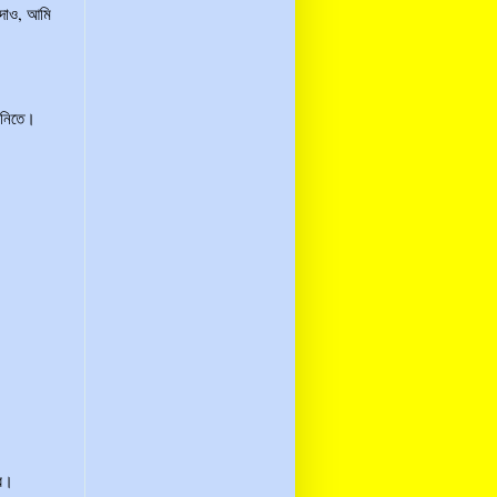
 দাও, আমি
পানিতে।
কবে।