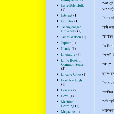
“ওটা তো 
Incredible Hulk
ওষ্ঠে অঙ্
(1)
Internet
(1)
“ওসব কবি
Inventor
(1)
আমি অবাক
Jahangirnagar
University
(1)
“নির্বাসন
James Watson
(1)
Jupiter
(1)
“জানি ন
Kandy
(1)
Literature
(3)
“আপনি নি
Little Book of
“না।“
Common Sense
(2)
ক্যাম্পা
Livable Cities
(1)
Lord Rayleigh
“বাংলায়
(1)
Lorentz
(2)
“আশ্বিন
Love
(1)
“এই আশ্
Machine
Learning
(1)
শহীদমিনা
Magazine
(1)