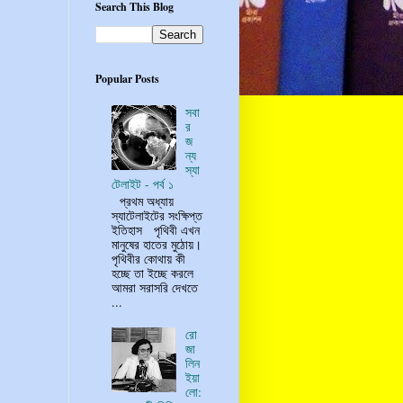
Search This Blog
Popular Posts
সবা
র
জ
ন্য
স্যা
টেলাইট - পর্ব ১
প্রথম অধ্যায়
স্যাটেলাইটের সংক্ষিপ্ত
ইতিহাস পৃথিবী এখন
মানুষের হাতের মুঠোয়।
পৃথিবীর কোথায় কী
হচ্ছে তা ইচ্ছে করলে
আমরা সরাসরি দেখতে
...
রো
জা
লিন
ইয়া
লো: