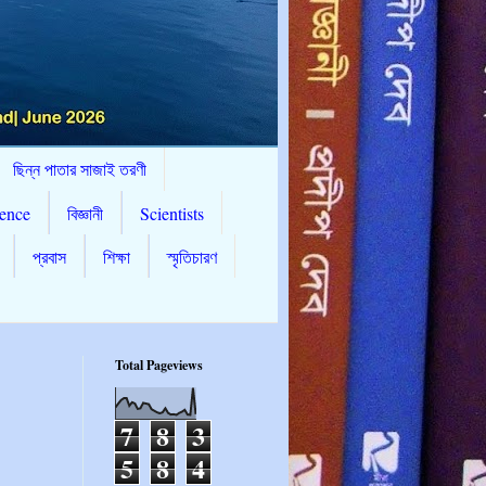
ছিন্ন পাতার সাজাই তরণী
ence
বিজ্ঞানী
Scientists
প্রবাস
শিক্ষা
স্মৃতিচারণ
Total Pageviews
7
8
3
5
8
4