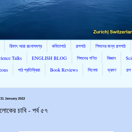
রিফাৎ আরা রচনাসমগ্র
কবিতাপাঠ
গল্পপাঠ
শিশুদের জন্য গল্পপাঠ
cience Talks
ENGLISH BLOG
শিশুদের গণিত
বিজ্ঞান
Sci
eous
পাঠ প্রতিক্রিয়া
Book Reviews
সিনেমা
ভ্রমণ
গল্প
31 January 2022
নলোকের চাবি - পর্ব ৫৭