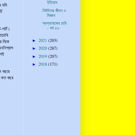
ইতিহাস
ে যদি
নিউটনের জীবন ও
তি
বিজ্ঞান
স্বপ্নলোকের চাবি
- পর্ব ৫৩
-শার্ট।
াচোখি
2021
(203)
►
র দিকে
ননিশ্বাস
2020
(287)
►
গেই
2019
(207)
►
2018
(171)
►
ন বছরে
ে কত বছর