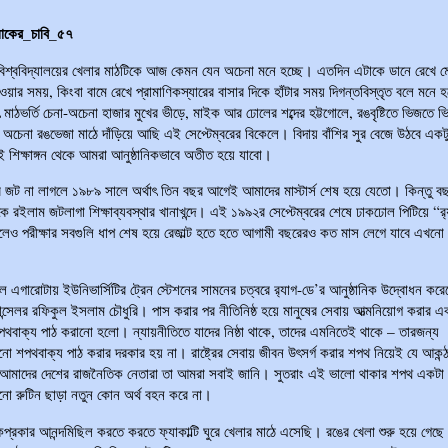
লোকের_চাবি_৫৭
িশ্ববিদ্যালয়ের খেলার মাঠটিকে আজ কেমন যেন অচেনা মনে হচ্ছে। এতদিন এটাকে ডানে রেখে 
যাওয়ার সময়, কিংবা বামে রেখে প্রামাণিকস্যারের বাসার দিকে হাঁটার সময় দিগন্তবিস্তৃত বলে মনে
মাঠভর্তি চেনা-অচেনা হাজার মুখের ভীড়ে, মাইক আর ঢোলের শব্দের হট্টগোলে, রঙবৃষ্টিতে ভিজতে 
 অচেনা রঙভেজা মাঠে দাঁড়িয়ে আছি এই সেপ্টেম্বরের বিকেলে। বিদায় বাঁশির সুর বেজে উঠবে এক
 শিক্ষাঙ্গন থেকে আমরা আনুষ্ঠানিকভাবে অতীত হয়ে যাবো।
্ষের জট না লাগলে ১৯৮৯ সালে অর্থাৎ তিন বছর আগেই আমাদের মাস্টার্স শেষ হয়ে যেতো। কিন্তু ব
 রইলাম জটলাগা শিক্ষাব্যবস্থার খানাখন্দে। এই ১৯৯২র সেপ্টেম্বরের শেষে ঢাকঢোল পিটিয়ে “র‍
েও পরীক্ষার সবগুলি ধাপ শেষ হয়ে রেজাল্ট হতে হতে আগামী বছরেরও কত মাস লেগে যাবে এখনো
এগারোটায় ইউনিভার্সিটির ট্রেন স্টেশনের সামনের চত্বরে র‍্যাগ-ডে’র আনুষ্ঠানিক উদ্বোধন করে
ান্সেলর রফিকুল ইসলাম চৌধুরি। পাস করার পর নীতিনিষ্ঠ হয়ে মানুষের সেবায় আত্মনিয়োগ করার এ
পথবাক্য পাঠ করানো হলো। ন্যায়নীতিতে যাদের নিষ্ঠা থাকে, তাদের এমনিতেই থাকে – তারজন্য
ো শপথবাক্য পাঠ করার দরকার হয় না। রাষ্ট্রের সেবায় জীবন উৎসর্গ করার শপথ নিয়েই যে আকন্ঠ দ
 আমাদের দেশের রাজনৈতিক নেতারা তা আমরা সবাই জানি। সুতরাং এই ভালো থাকার শপথ একটা
ো রুটিন ছাড়া নতুন কোন অর্থ বহন করে না।
্রকার আনন্দমিছিল করতে করতে ফ্যাকাল্টি ঘুরে খেলার মাঠে এসেছি। রঙের খেলা শুরু হয়ে গেছে