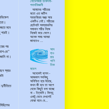
নোবেলজয়ী চিকিৎসা-
পদার্থবিজ্ঞানী
আমাদের শরীরের
মতো এত জটিল
মেডিকেল
স্বয়ংক্রিয় যন্ত্র আর
একটিও নেই। শরীরের
 হতো।
ছোটখাট সমস্যাগুলির
ভিজতে মনে
সমাধান শরীর নিজে
টু পরেই।
নিজেই করে ফেলে।
অনেক সময় আমরা
জানতেও ...
ছরের পর
আব
্যাগ-ডে”
হাও
 জানি না।
য়ার
গাণি
তিক
মডেল
ছেন স্বয়ং
অনেকেই বলেন -
কটা
আজকাল সবকিছু
অনিশ্চিত হয়ে উঠছে,
কখন কী হবে তা আগে
ুর্নীতিতে
থেকে কিছুই বলা যাচ্ছে
না – ইত্যাদি। কিন্তু
একটু ভেবে দেখলেই
বোঝা যাবে যে...
 মিছিলের