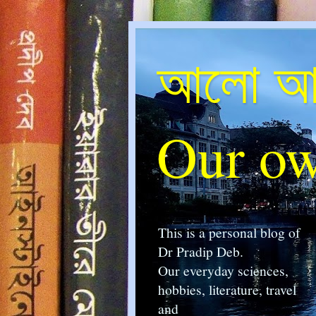
আলো আম
Our ow
This is a personal blog of
Dr Pradip Deb.
Our everyday sciences,
hobbies, literature, travel
and