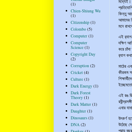
মধ্যেই। 
(1)
প্রতিযোগ
Chien-Shiung Wu
কিন্তু আ
(1)
আমাদের ন
Citizenship
(1)
মনে রাখব
Colombo
(5)
Computer
(1)
এই র‍্যা
Computer
দক্ষিণ আফ
Science
(1)
করে চাঁদ
Copyright Day
র‍্যাগ ক
(2)
Corruption
(2)
মাঠের এক
কীরকম সাং
Cricket
(4)
শিক্ষার্
Culture
(1)
ইচ্ছেমতো
Dark Energy
(1)
Dark Forest
এই রঙ ছি
Theory
(1)
রবীন্দ্র
Dark Matter
(1)
এবার যা
Daughter
(1)
Dinosaurs
(1)
উৎকর্ণ হয়
উঠেছে সে
DNA
(2)
প্রায় বছ
Donkey
(1)