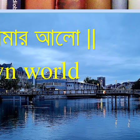
ার আলো ||
n world