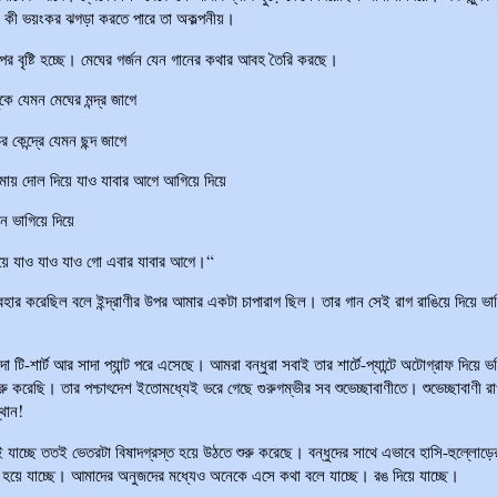
ে কী ভয়ংকর ঝগড়া করতে পারে তা অকল্পনীয়।
পর বৃষ্টি হচ্ছে। মেঘের গর্জন যেন গানের কথার আবহ তৈরি করছে।
কে যেমন মেঘের মন্দ্র জাগে
র কেন্দ্রে যেমন ছন্দ জাগে
ায় দোল দিয়ে যাও যাবার আগে আগিয়ে দিয়ে
ধন ভাগিয়ে দিয়ে
িয়ে যাও যাও যাও গো এবার যাবার আগে।“
যবহার করেছিল বলে ইন্দ্রাণীর উপর আমার একটা চাপারাগ ছিল। তার গান সেই রাগ রাঙিয়ে দিয়ে ভা
া টি-শার্ট আর সাদা প্যান্ট পরে এসেছে। আমরা বন্ধুরা সবাই তার শার্টে-প্যান্টে অটোগ্রাফ দিয়ে ভ
রু করেছি। তার পশ্চাৎদেশ ইতোমধ্যেই ভরে গেছে গুরুগম্ভীর সব শুভেচ্ছাবাণীতে। শুভেচ্ছাবাণী র
্থান!
যাচ্ছে ততই ভেতরটা বিষাদগ্রস্ত হয়ে উঠতে শুরু করেছে। বন্ধুদের সাথে এভাবে হাসি-হুল্লোড়ে
য়ে যাচ্ছে। আমাদের অনুজদের মধ্যেও অনেকে এসে কথা বলে যাচ্ছে। রঙ দিয়ে যাচ্ছে।