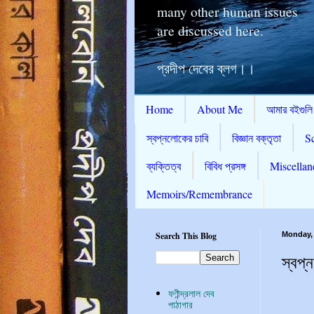
many other human issues
are discussed here.
প্রদীপ দেবের ব্লগ।।
Home
About Me
আমার বইগুলি
স্বপ্নলোকের চাবি
বিজ্ঞান বক্তৃতা
S
ব্যক্তিত্ব
বিবিধ প্রসঙ্গ
Miscellan
Memoirs/Remembrance
Search This Blog
Monday, 
স্বপ্
ফণীন্দ্রলাল দেব
পাঠাগার