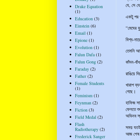
যে, সে য
Drake Equation
(1)
একটু পর 
Education
(3)
Einstein
(6)
“মেঘের বু
Email
(1)
বিশ্ব-নাচে
Epione
(1)
Evolution
(1)
তেমনি আম
Falun Dafa
(1)
Falun Gong
(2)
কাঁদন-বাঁ
Faraday
(2)
রাঙিয়ে দ
Father
(2)
Female Students
খারাপ ব্
(1)
গেছে।
Feminism
(1)
হাফিজ সাদ
Feynman
(2)
ফেলতে শু
Fiction
(3)
অভিনব স
Field Medal
(2)
Flash
সময় যতই 
Radiotherapy
(2)
আজ শেষ হ
Frederick Sanger