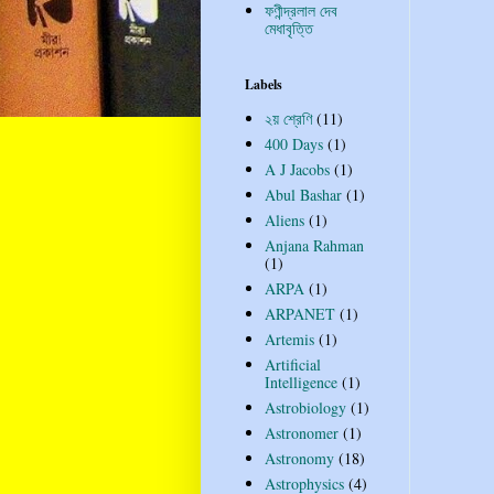
ফণীন্দ্রলাল দেব
মেধাবৃত্তি
Labels
২য় শ্রেণি
(11)
400 Days
(1)
A J Jacobs
(1)
Abul Bashar
(1)
Aliens
(1)
Anjana Rahman
(1)
ARPA
(1)
ARPANET
(1)
Artemis
(1)
Artificial
Intelligence
(1)
Astrobiology
(1)
Astronomer
(1)
Astronomy
(18)
Astrophysics
(4)