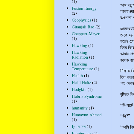
(1)
আজ ব্যান
Fusion Energy
আবহাওয়া 
(2)
রঙগোলা প
Geophysics
(1)
Gitanjali Rao
(2)
এরমধ্যেই
Goeppert-Mayer
তাকে রঙ 
(1)
হতেই চোখ
Hawking
(1)
ফিরে ফির
Hawking
আমার পি
Radiation
(1)
কয়েক বা
Hawking
Temperature
(1)
শিক্ষাবর
Health
(1)
তিন বছরে
Helal Hafiz
(2)
পরে দেখল
Hodgkin
(1)
বৃষ্টিতে
Hubris Syndrome
(1)
“টি-শার্
humanity
(1)
Humayun Ahmed
“কী?”
(1)
Ig নোবেল
(1)
“আমি বি
Immigrants
(1)