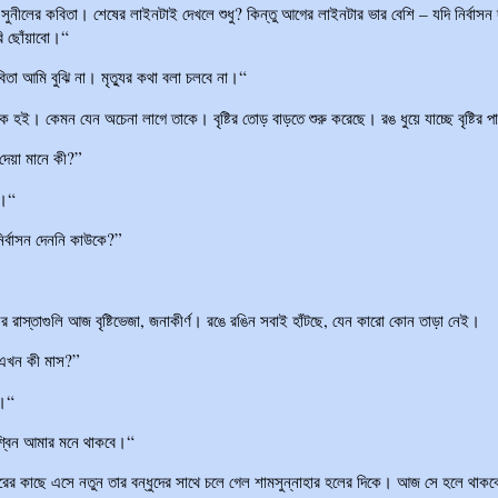
সুনীলের কবিতা। শেষের লাইনটাই দেখলে শুধু? কিন্তু আগের লাইনটার ভার বেশি – যদি নির্বাসন
গুরি ছোঁয়াবো।“
তা আমি বুঝি না। মৃত্যুর কথা বলা চলবে না।“
 হই। কেমন যেন অচেনা লাগে তাকে। বৃষ্টির তোড় বাড়তে শুরু করেছে। রঙ ধুয়ে যাচ্ছে বৃষ্টির 
 দেয়া মানে কী?”
া।“
র্বাসন দেননি কাউকে?”
সের রাস্তাগুলি আজ বৃষ্টিভেজা, জনাকীর্ণ। রঙে রঙিন সবাই হাঁটছে, যেন কারো কোন তাড়া নেই।
 এখন কী মাস?”
।“
বিন আমার মনে থাকবে।“
রের কাছে এসে নতুন তার বন্ধুদের সাথে চলে গেল শামসুন্নাহার হলের দিকে। আজ সে হলে থা