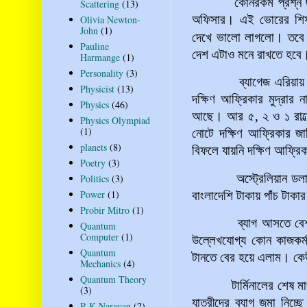
কোনরকম প্রশ্ন ছাড়াই 
Scattering
(13)
অফিসার। এই ভোরের শিফট
Olivia Newton-
John
(1)
দেখে ভালো লাগলো। তবে 
Pauline
দেশ এটাও মনে রাখতে হবে। 
Harmange
(1)
Personality
(3)
ব্যাগেজ এরিয়ায় যাবার 
Physicist
(13)
দক্ষিণ আফ্রিকার মুদ্রার নাম
Physics
(46)
আছে। আর ৫, ২ ও ১ রাল
Physics Olympiad
(1)
নোটে দক্ষিণ আফ্রিকার জা
planets
(8)
বিফলে যায়নি দক্ষিণ আফ্রি
Poetry
(3)
অস্ট্রেলিয়ান ডলার-প্রতি
Politics
(3)
Power
(1)
বাংলাদেশি টাকায় পাঁচ টাকা
Probir Mitro
(1)
ব্যাগ আসতে বেশ সময় 
Quantum
Computer
(1)
উল্লেখযোগ্য কোন কাজকর্
Quantum
টানতে বের হয়ে এলাম। কেউ
Mechanics
(4)
Quantum Theory
টার্মিনালের শেষ মাথায় 
(3)
যাত্রীদের ব্যাগ জমা নিচ্
R K Narayan
(2)