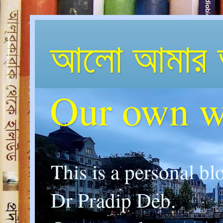
আলো আমার 
Our own w
This is a personal bl
Dr Pradip Deb.