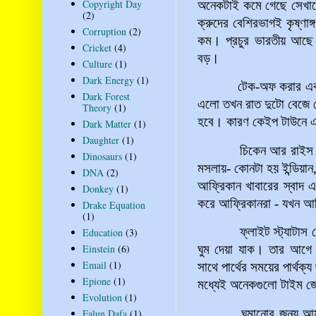
Copyright Day
অনেকটাই কমে গেছে সেখানে
(2)
ক্রুদের বেশিরভাগই কৃষ্ণাঙ্গ
Corruption
(2)
কম
। প্রচুর ভারতীয় আছে 
Cricket
(4)
বড়।
Culture
(1)
Dark Energy
(1)
টেক-অফ করার একটু পর
Dark Forest
এলো তখন রাত দুটো বেজে গ
Theory
(1)
হবে। কারণ কেইপ টাউনে 
Dark Matter
(1)
Daughter
(1)
চিকেন আর রাইস। ভাত 
Dinosaurs
(1)
মসলায়- কোনটা হয় ইন্ডিয়া
DNA
(2)
আফ্রিকান খাবারের স্বাদ
Donkey
(1)
করে আফ্রিকানরা - যখন আফ
Drake Equation
(1)
ফ্লাইট স্ট্যাটাস দেখলা
Education
(3)
Einstein
(6)
ঘুম দেয়া যাক। তার আগে
Email
(1)
সাথে পার্থের সময়ের পার্থ
Epione
(1)
মধ্যেই অনেকগুলো টাইম জ
Evolution
(1)
ঘুমানোর জন্য আমার কো
Falun Dafa
(1)