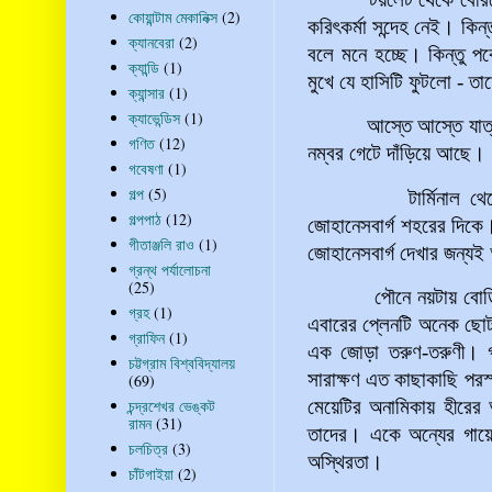
কোয়ান্টাম মেকানিক্স
(2)
করিৎকর্মা সন্দেহ নেই। কিন
ক্যানবেরা
(2)
বলে মনে হচ্ছে। কিন্তু পক
ক্যান্ডি
(1)
মুখে যে হাসিটি ফুটলো - তা
ক্যান্সার
(1)
ক্যাভেন্ডিস
(1)
আস্তে আস্তে যাত্রীর সং
গণিত
(12)
নম্বর গেটে দাঁড়িয়ে আছে।
গবেষণা
(1)
গল্প
(5)
টার্মিনাল থেকে অন্য
গল্পপাঠ
(12)
জোহানেসবার্গ শহরের দিক
গীতাঞ্জলি রাও
(1)
জোহানেসবার্গ দেখার জন্
গ্রন্থ পর্যালোচনা
(25)
পৌনে নয়টায় বোর্ডিং শ
গ্রহ
(1)
এবারের প্লেনটি অনেক ছো
গ্রাফিন
(1)
এক জোড়া তরুণ-তরুণী। গ
চট্টগ্রাম বিশ্ববিদ্যালয়
সারাক্ষণ এত কাছাকাছি পরস
(69)
চন্দ্রশেখর ভেঙ্কট
মেয়েটির অনামিকায় হীরের
রামন
(31)
তাদের। একে অন্যের গায়ে 
চলচিত্র
(3)
অস্থিরতা।
চাঁটগাইয়া
(2)