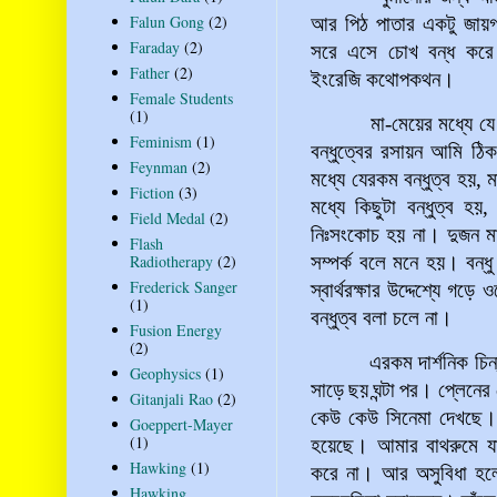
Falun Gong
(2)
আর পিঠ পাতার একটু জায়গ
Faraday
(2)
সরে এসে চোখ বন্ধ করে
Father
(2)
ইংরেজি কথোপকথন।
Female Students
(1)
মা-মেয়ের মধ্যে যে একটা
Feminism
(1)
বন্ধুত্বের রসায়ন আমি ঠি
Feynman
(2)
মধ্যে যেরকম বন্ধুত্ব হয়,
Fiction
(3)
মধ্যে কিছুটা বন্ধুত্ব হ
Field Medal
(2)
নিঃসংকোচ হয় না
।
দুজন ম
Flash
সম্পর্ক বলে মনে হয়। বন্ধু ব
Radiotherapy
(2)
Frederick Sanger
স্বার্থরক্ষার উদ্দেশ্যে গড়ে 
(1)
বন্ধুত্ব বলা চলে না।
Fusion Energy
(2)
এরকম দার্শনিক চিন্তার
Geophysics
(1)
সাড়ে
ছয়
ঘন্টা
পর। প্লেনের 
Gitanjali Rao
(2)
কেউ কেউ সিনেমা দেখছে। 
Goeppert-Mayer
(1)
হয়েছে। আমার বাথরুমে যাও
Hawking
(1)
করে না। আর অসুবিধা হলো
Hawking