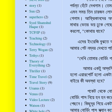
story
(1)
পর্যন্ত হেঁটে দেখলাম। তেম
Sun
(2)
এমন সময় তিন চারজন লো
superhero
(2)
গেলাম। আফ্রিকানদের অপর
Syed Shamshul
মাথার
ভেতর
ভয়
ঢুকে
গেছ
Haque
(1)
“
করলো
,
কোথায়
যাবে
?
TCP/IP
(1)
Teaching
(2)
এদের ইংরেজি বুঝতে আ
Technology
(1)
আমার
গেট
নম্বর
দেখতে
পা
Terry Wogan
(2)
Tethys
(1)
“
দেখি
তোমার
বোর্ডিং
প
Theory of
Everything
(2)
আমার একটু অস্বস্তি ল
Thriller
(1)
হলো এয়ারপোর্ট হলো একটা
Time Travel
(2)
বাইরে কী অবস্থা হবে?
Travel Story
(9)
Uranus
(1)
পকেট থেকে বোর্ডিং প
Venus
(1)
বোর্ডিং পাস নিয়ে হন হন 
Video Lecture
(2)
পেছনে। কিছুদূর গিয়ে একট
Watson
(1)
আমার
বোর্ডিং পাস স্ক্যান
White hole
(2)