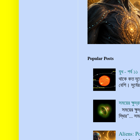
Popular Posts
বুধ - পর্ব ১১
থাকে কত দূর
বেশি। সূর্যে
সময়ের ক্ষুদ
সময়ের ক্ষুদ
স্থির"... স
Aliens: Po