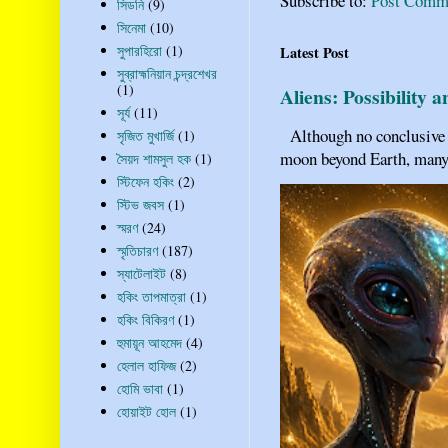
Subscribe to:
Post Comm
সিডনি
(9)
সিনেমা
(10)
সুপারহিরো
(1)
Latest Post
সুব্রাহ্মনিয়ান চন্দ্রশেখর
(1)
Aliens: Possibility 
সূর্য
(11)
Although no conclusive ev
সৃজিত মুখার্জি
(1)
moon beyond Earth, many pe
সৈয়দ শামসুল হক
(1)
স্টিফেন হকিং
(2)
স্টিভ জবস
(1)
স্মরণ
(24)
স্মৃতিচারণ
(187)
স্যাটেলাইট
(8)
হকিং তাপমাত্রা
(1)
হকিং বিকিরণ
(1)
হুমায়ূন আহমেদ
(4)
হেলাল হাফিজ
(2)
হোমি ভাবা
(1)
হোয়াইট হোল
(1)