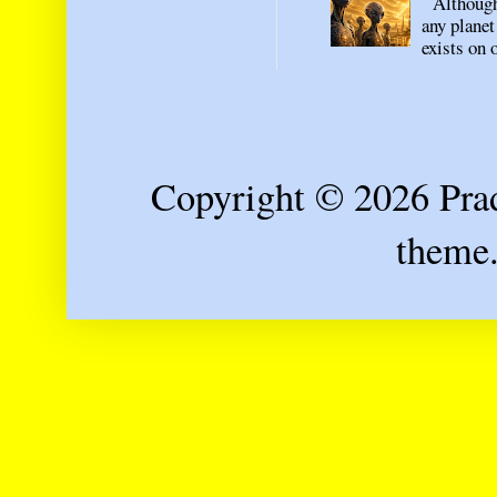
Although n
any planet
exists on o
Copyright © 2026 Prad
theme