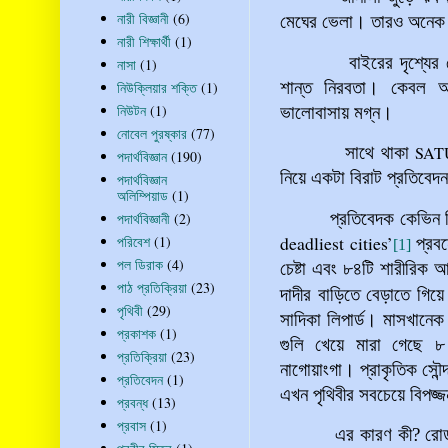
নারী বিজ্ঞানী
(6)
মেঘের ভেলা। তারও অনেক 
নারী শিক্ষার্থী
(1)
বাইরের দৃশ্যের কোন প
নাসা
(1)
শান্ত নিরবতা। কেবল আ
নিউক্লিয়ার শক্তি
(1)
নিউটন
(1)
ভালোবাসায় মগ্ন।
নোবেল পুরষ্কার
(77)
সাথে থাকা
SAT
পদার্থবিজ্ঞান
(190)
নিয়ে একটা বিরাট প্রতিব
পদার্থবিজ্ঞান
অলিম্পিয়াড
(1)
প্রতিবেদক কেভিন র
পদার্থবিজ্ঞানী
(2)
deadliest cities’
পরিবেশ
(1)
প্রবন
[1]
পল ডিরাক
(4)
চেষ্টা এবং ৮৪টি শারীরি
পাঠ প্রতিক্রিয়া
(23)
দাদীর বাড়িতে বেড়াতে গিয়ে 
পৃথিবী
(29)
সাদিকা
লিপার্ড।
মাসখানেক
প্রকাশক
(1)
গুলি খেয়ে মারা গেছে 
প্রতিক্রিয়া
(23)
নাগোয়াংগা। প্রাকৃতিক সৌন্
প্রতিবেদন
(1)
এখন পৃথিবীর সবচেয়ে বিপজ
প্রবন্ধ
(13)
প্রবাস
(1)
এর কারণ কী? রোডস ইউন