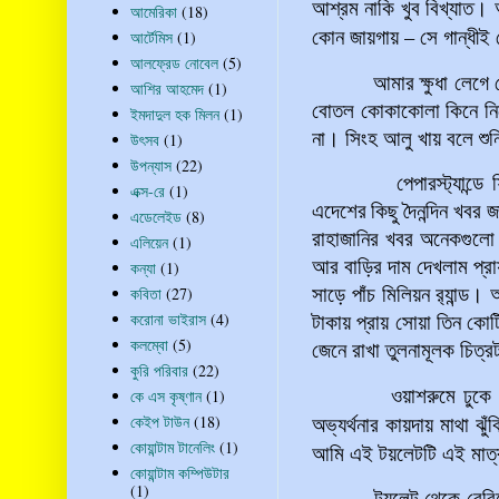
আশ্রম নাকি খুব বিখ্যাত।
আমেরিকা
(18)
–
কোন
জায়গায়
সে গান্ধীই
আর্টেমিস
(1)
আলফ্রেড নোবেল
(5)
আমার ক্ষুধা লেগে গেছ
আশির আহমেদ
(1)
বোতল কোকাকোলা কিনে নিয়ে
ইমদাদুল হক মিলন
(1)
না। সিংহ আলু খায় বলে শু
উৎসব
(1)
উপন্যাস
(22)
পেপারস্ট্যান্ডে ফ্
এক্স-রে
(1)
এদেশের
কিছু
দৈনন্দিন খবর 
এডেলেইড
(8)
রাহাজানির খবর অনেকগুলো।
এলিয়েন
(1)
আর বাড়ির দাম দেখলাম প্রা
কন্যা
(1)
কবিতা
(27)
সাড়ে পাঁচ মিলিয়ন র‍্যান্ড
।
অ
করোনা ভাইরাস
(4)
টাকায় প্রায় সোয়া তিন কোট
কলম্বো
(5)
জেনে রাখা
তুলনামূলক চিত্
কুরি পরিবার
(22)
ওয়াশরুমে ঢুকে একটু
কে এস কৃষ্ণান
(1)
কেইপ টাউন
(18)
অভ্যর্থনার কায়দায় মাথা ঝ
কোয়ান্টাম টানেলিং
(1)
আমি
এই
টয়লেটটি
এই
মাত্
কোয়ান্টাম কম্পিউটার
(1)
টয়লেট থেকে বেরিয়ে হাত