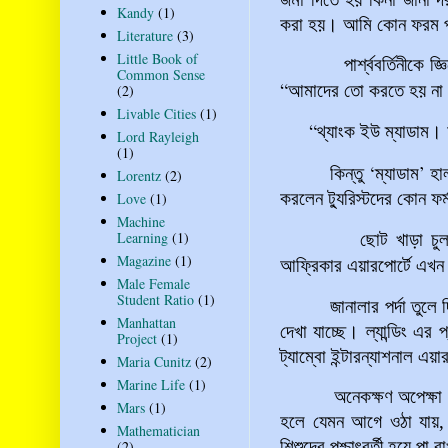
Kandy
(1)
করা হয়। আমি কোন ফরম 
Literature
(3)
Little Book of
পার্শ্ববর্তিনীকে জ্ঞিজ্
Common Sense
“
আমাদের
তো
করতে
হয়
না
(2)
Livable Cities
(1)
“
থ্যাংক
ইউ
ম্যাডাম।
Lord Rayleigh
(1)
‘
’
কিন্তু
ম্যাডাম
হা
Lorentz
(2)
করলেন ট্যুরিস্টদের কোন ফর
Love
(1)
Machine
Learning
(1)
ছোট খাড়া চুল আর বি
Magazine
(1)
আফ্রিকার
এয়ারপোর্টে
এখন
Male Female
Student Ratio
(1)
জানালার পর্দা তুলে দিল
Manhattan
দেখা যাচ্ছে। ল্যান্ডিং এ
Project
(1)
ট্যাম্বো ইন্টারন্যাশনাল এ
Maria Cunitz
(2)
Marine Life
(1)
অনেকক্ষণ অপেক্ষা করত
Mars
(1)
হলে যেমন আগে ওঠা যায়, ন
Mathematician
শিশুদের পশ্চাৎবর্তী হয়ে পা
(2)