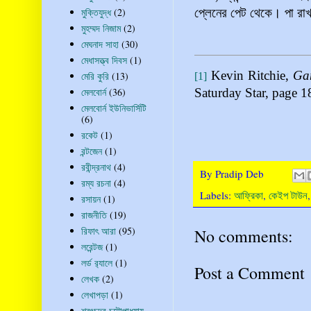
প্লেনের পেট থেকে। পা রা
মুক্তিযুদ্ধ
(2)
মুহম্মদ নিজাম
(2)
মেঘনাদ সাহা
(30)
মেধাসত্ত্ব দিবস
(1)
Kevin Ritchie,
Gan
মেরি কুরি
(13)
[1]
মেলবোর্ন
(36)
Saturday Star, page 1
মেলবোর্ন ইউনিভার্সিটি
(6)
রকেট
(1)
রন্টজেন
(1)
রবীন্দ্রনাথ
(4)
By
Pradip Deb
রম্য রচনা
(4)
Labels:
আফ্রিকা
,
কেইপ টাউন
রসায়ন
(1)
রাজনীতি
(19)
রিফাৎ আরা
(95)
No comments:
লরেন্টজ
(1)
লর্ড র‍্যালে
(1)
Post a Comment
লেখক
(2)
লেখাপড়া
(1)
শরৎচন্দ্র চট্টোপাধ্যায়