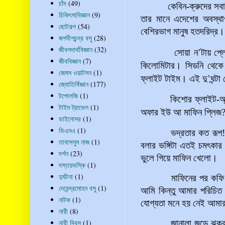
চাঁদ
(49)
কেবিন-ক্রুদের সবাই কৃষ্
চিকিৎসাবিজ্ঞান
(9)
তার মানে এদেশের অবস্থা
ছোটগল্প
(54)
বেশিরভাগ মানুষ হতদরিদ্র।
জগদীশচন্দ্র বসু
(28)
জীবপদার্থবিজ্ঞান
(32)
’
সোয়া ন
টায়
প্ল
জীববিজ্ঞান
(7)
কিলোমিটার।
সিডনি
থেকে
জেমস ওয়াটসন
(1)
’
ফ্লাইট
টাইম।
এই
দু
ঘন্টা
জ্যোতির্বিজ্ঞান
(177)
টপোলজি
(1)
কিশোর ফ্লাইট-অ্যাটেন্
টাইম ট্রাভেল
(1)
অফার
ইউ
আ
মাফিন
প্লিজ
ডাইনোসর
(1)
ডিএনএ
(1)
ভদ্রতার কত রূপ! বলছ
তাবাসসুম নাজ
(1)
বলার
ভঙ্গিটা
এতই
চমৎকার
দর্শন
(23)
ভুলে
গিয়ে
মাফিন
খেলো।
দস্তয়ভস্কি
(1)
দুর্ঘটনা
(1)
মাফিনের
পর
কফ
দেবেন্দ্রমোহন বসু
(1)
আমি কিন্তু আমার পরিচিত 
নাটক
(1)
যোগ্যতা মনে হয় নেই আমা
নারী
(8)
নারী দিবস
(1)
জানালা জুড়ে ঝকঝকে নীল