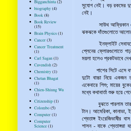
Bigganchinta
(2)
সুযোগ নেই। বড় রকমের দুর্
biography
(4)
নেই।
Book
(8)
Book Review
সাউথ আফ্রিকান এয়ারওয়ে
(15)
ঝকঝকে দাঁতগুলোতে আলোর
Brain Physics
(1)
Cancer
(3)
ইনফ্লাইট সেবাযত্নের 
Cancer Treatment
প্লেনের ফ্লোরগুলোতে গাঢ়
(1)
Carl Sagan
(1)
ময়লা হলেও প্রকটভাবে দেখ
Cavendish
(2)
পাশের সিটে এসে বসলেন
Chemistry
(1)
দুটো বাচ্চা নিয়ে একজন 
Chetan Bhagat
(1)
একেবারে শিশু; মায়ের বুক
Chien-Shiung Wu
মধ্যে কথাবার্তা শুরু হয়ে গ
(1)
Citizenship
(1)
বুঝতে পারলাম তারা মা-ম
Colombo
(5)
টান। আমেরিকা, কানাডা, ইংল্
Computer
(1)
শ্বেতাঙ্গ ইংরেজিভাষীর বাস
Computer
শাসন - যাকে শ্বেতাঙ্গরা বল
Science
(1)