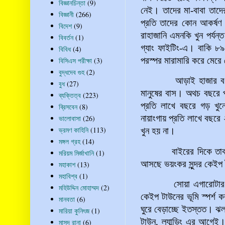
বিজ্ঞানচিন্তা
(9)
নেই। তাদের মা-বাবা তাদে
বিজ্ঞানী
(266)
প্রতি তাদের কোন আকর্ষণ 
বিদেশ
(9)
রাহাজানি এমনকি খুন পর্য
বিবর্তন
(1)
গ্যাং ফাইটিং-এ। বাকি ৮৯
বিবিধ
(4)
পরস্পর মারামারি করে মেরে
বিসিএস পরীক্ষা
(3)
বুদ্ধদেব গুহ
(2)
আড়াই হাজার বর্গকিলোম
বুধ
(27)
মানুষের বাস। অথচ বছরে প
ব্যক্তিত্ব
(223)
প্রতি লাখে বছরে গড় খু
ব্রিসবেন
(8)
নায়াংগায় প্রতি লাখে বছর
ভালোবাসা
(26)
ভ্রমণ কাহিনি
(113)
খুন হয় না।
মঙ্গল গ্রহ
(14)
বাইরের দিকে তাকালাম
মরিয়ম মির্জাখানি
(1)
আসছে ভয়ংকর সুন্দর কেইপ 
মহাকাশ
(13)
মহাবিশ্ব
(1)
সোয়া এগারোটার দিকে 
মহিউদ্দিন মোহাম্মদ
(2)
কেইপ টাউনের ভূমি স্পর্শ
মানবতা
(6)
ঘুরে বেড়াচ্ছে ইতস্তত।
মারিয়া কুনিৎজ
(1)
টাউন, ল্যান্ডিং এর আগে
মাসুদ রানা
(6)