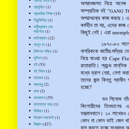
প্রবীর মিত্র
(1)
অপরাধজগত নিয়ে অনেক 
প্রযুক্তি
(1)
“
সাম্প্রতিক বই
GANG 
প্রাথমিক শিক্ষা
(13)
অপরাধচক্র কাজ করছে। এসব
প্রিন্সিপিয়া
(1)
কর্মহীন তা নয়, এদের কাজ 
ফণীন্দ্রলাল দেব
পাঠাগার
(1)
unempl
কিছুই নেই। এরা
ফাইনম্যান
(12)
১৯৭০-৮০ সাল
ফালুন গং
(1)
নাগরিককে
জাতীয়
-
শুদ্ধির
দ
ফিউশন শক্তি
(1)
Cape Fl
ফুটবল
(1)
নিয়ে
যাওয়া
হয়
বই
(53)
রাতারাতি। প্রচন্ড মান্‌সি
বই দিবস
(1)
মধ্যে ড্রাগ নেয়া, নেশা 
বইমেলা
(1)
তাদের জন্ম কিন্তু স্বাধী
বঙ্গবন্ধু
(2)
হচ্ছে?
বাবা
(2)
বাংলাদেশ
(55)
ডন পিনোক তাঁর দীর্ঘ
বাসযোগ্য শহর
(1)
কিশোরীদের তিনভাগের এক
বিকিরণ
(1)
তত্ত্বাবধানে। ১০ লাখেরও
বিক্রম সারাভাই
(1)
কোন না কোন ভাই জেল খ
বিজ্ঞান
(427)
বাস করতে হচ্ছে সংঘবদ্ধ 