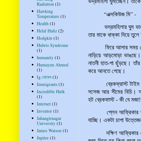
ভদ্রমহিলা ঘুমাচ্ছেন। তাঁ
Radiation
(1)
Hawking
“
”
-
এক্সকিউজ
মি
Temperature
(1)
Health
(1)
ভদ্রমহিলার ঘুম ভাঙলো ন
Helal Hafiz
(2)
তার মাকে ধাক্কা দিয়ে তুল
Hodgkin
(1)
Hubris Syndrome
ফিরে আসার সময় দেখলাম
(1)
নাড়িয়ে আড়মোড়া ভাঙছে। ভ
humanity
(1)
নাতনী হাত-পা ছুঁড়ছে। তাঁ
Humayun Ahmed
(1)
করে আনতে গেছে।
Ig নোবেল
(1)
ব্রেকফ্রাস্ট টাইম।
Immigrants
(1)
সসেজ আর সীমের বিচি। আর ক
Incredible Hulk
(1)
হট ব্রেকফাস্ট - কী যে মজা!
Internet
(1)
Inventor
(1)
প্লেন আফ্রিকার সীমান
Jahangirnagar
যাচ্ছি। একটা চাপা উত্তে
University
(1)
James Watson
(1)
দক্ষিণ আফ্রিকার এয়ারপ
Jupiter
(1)
জমা দিতে হয় কিনা জানা 