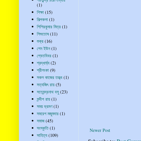
(1)
শিক্ষা
(15)
শিল্পকলা
(1)
শিশিরকুমার মিত্র
(1)
শিশুতোষ
(11)
শুক্র
(16)
শেন ইউন
(1)
শ্বেতবিবর
(1)
শ্রদ্ধার্ঘ্য
(2)
শ্রীলংকা
(9)
সকল কাজের তত্ত্ব
(1)
সত্যজিৎ রায়
(5)
সত্যেন্দ্রনাথ বসু
(23)
সন্দীপ রায়
(1)
সময় ভ্রমণ
(1)
সমরেশ মজুমদার
(1)
সমাজ
(45)
সংস্কৃতি
(1)
Newer Post
সাহিত্য
(109)