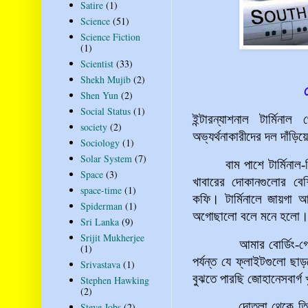
Satire
(1)
Science
(51)
Science Fiction
(1)
Scientist
(33)
Shekh Mujib
(2)
Shen Yun
(2)
Social Status
(1)
ইন্টারন্যাশনাল
টার্মিনাল
society
(2)
অভ্যর্থনাকারীদের দল দাঁড়
Sociology
(1)
Solar System
(7)
বাম পাশে টার্মিনাল-
Space
(3)
খাবারের দোকানগুলোর বেশি
space-time
(1)
কফি। টার্মিনালে জায়গা 
Spiderman
(1)
অগোছালো বলে মনে হলো
Sri Lanka
(9)
Srijit Mukherjee
আমার বোর্ডিং-গেট নম্
(1)
পর্যন্ত যে ফ্লাইটগুলো ছ
Srivastava
(1)
বুঝতে পারছি জোহানেসবার্গ খ
Stephen Hawking
(2)
দোতলা থেকে তিনতলায় উ
Steve Jobs
(2)