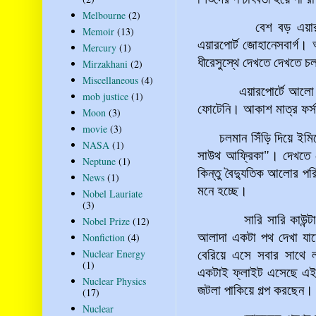
Melbourne
(2)
বেশ বড় এয়ারপোর্ট বল
Memoir
(13)
এয়ারপোর্ট জোহানেসবার্গ। 
Mercury
(1)
ধীরেসুস্থে দেখতে দেখতে চ
Mirzakhani
(2)
Miscellaneous
(4)
এয়ারপোর্টে আলো একটু
mob justice
(1)
ফোটেনি। আকাশ মাত্র ফর্সা
Moon
(3)
movie
(3)
চলমান সিঁড়ি দিয়ে ইমি
NASA
(1)
সাউথ
আফ্রিকা"। দেখতে
Neptune
(1)
কিন্তু বৈদ্যুতিক আলোর প
News
(1)
মনে হচ্ছে।
Nobel Lauriate
(3)
সারি সারি কাউন্টারে সব
Nobel Prize
(12)
আলাদা একটা পথ দেখা যাচ্
Nonfiction
(4)
Nuclear Energy
বেরিয়ে এসে সবার সাথে 
(1)
একটাই ফ্লাইট এসেছে এই 
Nuclear Physics
জটলা পাকিয়ে গল্প করছেন।
(17)
Nuclear