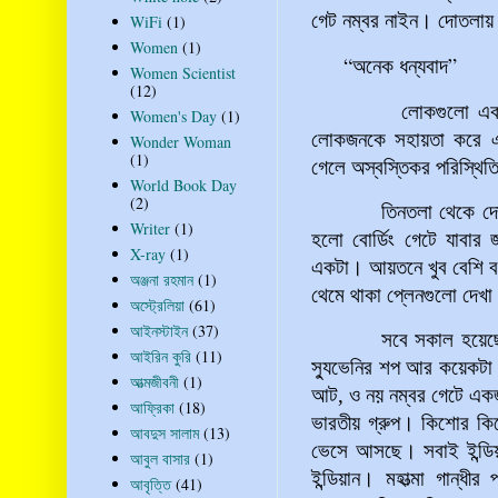
গেট
নম্বর
নাইন।
দোতলায়
WiFi
(1)
Women
(1)
“
”
অনেক
ধন্যবাদ
Women Scientist
(12)
লোকগুলো একসাথে চলে
Women's Day
(1)
লোকজনকে সহায়তা করে এর
Wonder Woman
(1)
গেলে অস্বস্তিকর পরিস্থি
World Book Day
(2)
তিনতলা থেকে দোতলায় 
Writer
(1)
হলো বোর্ডিং গেটে যাবার 
X-ray
(1)
একটা। আয়তনে খুব বেশি 
অঞ্জনা রহমান
(1)
থেমে থাকা প্লেনগুলো দেখা 
অস্ট্রেলিয়া
(61)
আইনস্টাইন
(37)
সবে সকাল হয়েছে
আইরিন কুরি
(11)
স্যুভেনির শপ আর কয়েকটা
আত্মজীবনী
(1)
আট, ও নয় নম্বর গেটে এক
আফ্রিকা
(18)
ভারতীয় গ্রুপ। কিশোর কিশো
আবদুস সালাম
(13)
ভেসে আসছে। সবাই ইন্ডিয়া
আবুল বাসার
(1)
ইন্ডিয়ান। মহাত্মা গান্ধ
আবৃত্তি
(41)