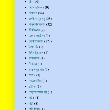
চাঁদ
(49)
চিকিৎসাবিজ্ঞান
(9)
ছোটগল্প
(54)
জগদীশচন্দ্র বসু
(28)
জীবপদার্থবিজ্ঞান
(32)
জীববিজ্ঞান
(7)
জেমস ওয়াটসন
(1)
জ্যোতির্বিজ্ঞান
(177)
টপোলজি
(1)
টাইম ট্রাভেল
(1)
ডাইনোসর
(1)
ডিএনএ
(1)
তাবাসসুম নাজ
(1)
দর্শন
(23)
দস্তয়ভস্কি
(1)
দুর্ঘটনা
(1)
দেবেন্দ্রমোহন বসু
(1)
নাটক
(1)
নারী
(8)
নারী দিবস
(1)