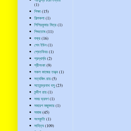
(1)
শিক্ষা
(15)
শিল্পকলা
(1)
শিশিরকুমার মিত্র
(1)
শিশুতোষ
(11)
শুক্র
(16)
শেন ইউন
(1)
শ্বেতবিবর
(1)
শ্রদ্ধার্ঘ্য
(2)
শ্রীলংকা
(9)
সকল কাজের তত্ত্ব
(1)
সত্যজিৎ রায়
(5)
সত্যেন্দ্রনাথ বসু
(23)
সন্দীপ রায়
(1)
সময় ভ্রমণ
(1)
সমরেশ মজুমদার
(1)
সমাজ
(45)
সংস্কৃতি
(1)
সাহিত্য
(109)