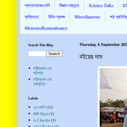
স্বপ্নলোকের চাবি
বিজ্ঞান বক্তৃতা
Science Talks
E
ব্যক্তিত্ব
বিবিধ প্রসঙ্গ
Miscellaneous
পাঠ প্রতিক্র
Memoirs/Remembrance
Search This Blog
Thursday, 6 September 20
বইয়ের দাম
ফণীন্দ্রলাল দেব
পাঠাগার
ফণীন্দ্রলাল দেব
মেধাবৃত্তি
Labels
২য় শ্রেণি
(11)
400 Days
(1)
A J Jacobs
(1)
Abul Bashar
(1)