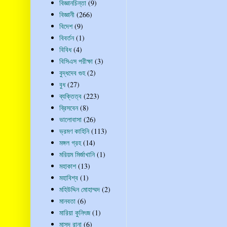
বিজ্ঞানচিন্তা
(9)
বিজ্ঞানী
(266)
বিদেশ
(9)
বিবর্তন
(1)
বিবিধ
(4)
বিসিএস পরীক্ষা
(3)
বুদ্ধদেব গুহ
(2)
বুধ
(27)
ব্যক্তিত্ব
(223)
ব্রিসবেন
(8)
ভালোবাসা
(26)
ভ্রমণ কাহিনি
(113)
মঙ্গল গ্রহ
(14)
মরিয়ম মির্জাখানি
(1)
মহাকাশ
(13)
মহাবিশ্ব
(1)
মহিউদ্দিন মোহাম্মদ
(2)
মানবতা
(6)
মারিয়া কুনিৎজ
(1)
মাসুদ রানা
(6)