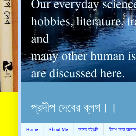
Our everyday scienc
hobbies, literature, t
and
many other human is
are discussed here.
প্রদীপ দেবের ব্লগ।।
Home
About Me
আমার বইগুলি
রিফাৎ আরা রচনাস