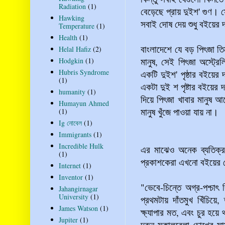
Radiation
(1)
বেড়েছে প্রায় দুইশ' গুণ। 
Hawking
সবাই দোষ দেয় শুধু বইয়ের
Temperature
(1)
Health
(1)
বাংলাদেশে যে বড় পিৎজা তি
Helal Hafiz
(2)
মানুষ, সেই পিৎজা অস্ট্র
Hodgkin
(1)
Hubris Syndrome
একটি দুইশ' পৃষ্ঠার বইয়ের 
(1)
একটা দুই শ পৃষ্টার বইয়ের 
humanity
(1)
দিয়ে পিৎজা খাবার মানুষ 
Humayun Ahmed
মানুষ খুঁজে পাওয়া যায় না।
(1)
Ig নোবেল
(1)
Immigrants
(1)
Incredible Hulk
এর মাঝেও অনেক ব্যতিক্র
(1)
প্রকাশকেরা এখনো বইয়ের 
Internet
(1)
Inventor
(1)
"ভেবে-চিন্তে অগ্র-পশ্চা
Jahangirnagar
University
(1)
প্রথমটায় দাঁতমুখ খিঁচিয়
James Watson
(1)
ক্ষ্যাপার মত, এবং চুর হয়
Jupiter
(1)
দরুন সকালবেলা চোখের সা