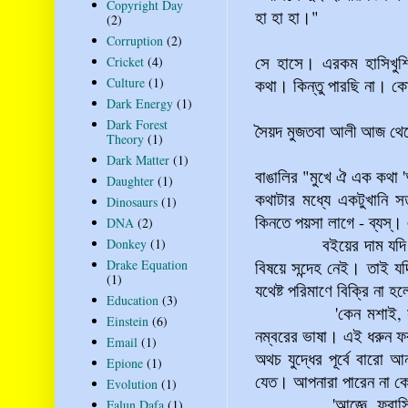
Copyright Day
হা হা হা।"
(2)
Corruption
(2)
সে হাসে। এরকম হাসিখুশি
Cricket
(4)
Culture
(1)
কথা। কিন্তু পারছি না। কো
Dark Energy
(1)
Dark Forest
সৈয়দ মুজতবা আলী আজ থেকে
Theory
(1)
Dark Matter
(1)
বাঙালির "মুখে ঐ এক কথা '
Daughter
(1)
কথাটার মধ্যে একটুখানি স
Dinosaurs
(1)
কিনতে পয়সা লাগে - ব্যস্‌
DNA
(2)
বইয়ের দাম যদ
Donkey
(1)
Drake Equation
বিষয়ে সন্দেহ নেই। তাই য
(1)
যথেষ্ট পরিমাণে বিক্রি না 
Education
(3)
'কেন মশাই, 
Einstein
(6)
নম্বরের ভাষা। এই ধরুন ফ
Email
(1)
অথচ যুদ্ধের পূর্বে বারো
Epione
(1)
যেত। আপনারা পারেন না কে
Evolution
(1)
'আজ্ঞে, ফরা
Falun Dafa
(1)