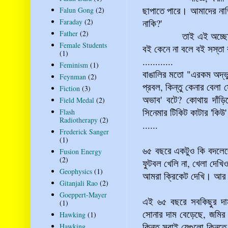
ছাপাতে পারে। আমাদের নাভ
Falun Gong
(2)
Faraday
(2)
নাকি?'
Father
(2)
তাই এই অচ্ছে
Female Students
বই কেনে না বলে বই সস্তা 
(1)
............
Feminism
(1)
বাঙালির মতো "এরকম অদ্ভু
Feynman
(2)
প্রবল, কিন্তু কেনার বেল
Fiction
(3)
অভাব' বটে? কোথায় দাঁড়ি
Field Medal
(2)
সিনেমার টিকিট কাটার 'কিউ
Flash
Radiotherapy
(2)
......
Frederick Sanger
(1)
৬৫ বছরে একটুও কি বদলেছ
Fusion Energy
(2)
ফুটবল খেলি না, খেলা দেখ
Geophysics
(1)
আমরা ক্রিকেট দেখি। আর 
Gitanjali Rao
(2)
Goeppert-Mayer
এই ৬৫ বছরে সবকিছুর দাম
(1)
সোনার দাম বেড়েছে
, জমির
Hawking
(1)
কিন্তু সবাই যেগুলো কিনতে
Hawking