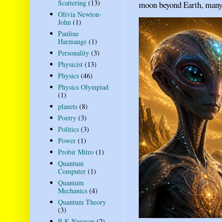
Scattering
(13)
moon beyond Earth, many pe
Olivia Newton-
John
(1)
Pauline
Harmange
(1)
Personality
(3)
Physicist
(13)
Physics
(46)
Physics Olympiad
(1)
planets
(8)
Poetry
(3)
Politics
(3)
Power
(1)
Probir Mitro
(1)
Quantum
Computer
(1)
Quantum
Mechanics
(4)
Quantum Theory
(3)
R K Narayan
(2)