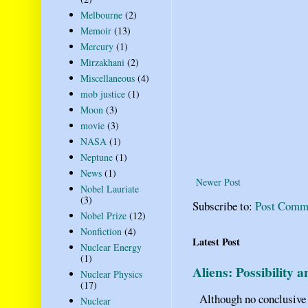
Melbourne
(2)
Memoir
(13)
Mercury
(1)
Mirzakhani
(2)
Miscellaneous
(4)
mob justice
(1)
Moon
(3)
movie
(3)
NASA
(1)
Neptune
(1)
News
(1)
Newer Post
Nobel Lauriate
(3)
Subscribe to:
Post Comm
Nobel Prize
(12)
Nonfiction
(4)
Latest Post
Nuclear Energy
(1)
Aliens: Possibility 
Nuclear Physics
(17)
Although no conclusive ev
Nuclear