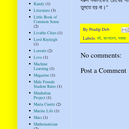
Kandy
(1)
তুলতে হয় না।"
Literature
(3)
Little Book of
Common Sense
(2)
By
Pradip Deb
Livable Cities
(1)
Labels:
বই
,
বাংলাদেশ
,
সমাজ
Lord Rayleigh
(1)
Lorentz
(2)
No comments:
Love
(1)
Machine
Post a Comment
Learning
(1)
Magazine
(1)
Male Female
Student Ratio
(1)
Manhattan
Project
(1)
Maria Cunitz
(2)
Marine Life
(1)
Mars
(1)
Mathematician
(2)