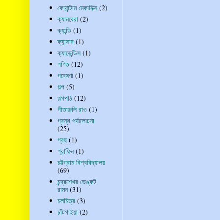
কোয়ান্টাম মেকানিক্স
(2)
ক্যানবেরা
(2)
ক্যান্ডি
(1)
ক্যান্সার
(1)
ক্যাভেন্ডিস
(1)
গণিত
(12)
গবেষণা
(1)
গল্প
(5)
গল্পপাঠ
(12)
গীতাঞ্জলি রাও
(1)
গ্রন্থ পর্যালোচনা
(25)
গ্রহ
(1)
গ্রাফিন
(1)
চট্টগ্রাম বিশ্ববিদ্যালয়
(69)
চন্দ্রশেখর ভেঙ্কট
রামন
(31)
চলচিত্র
(3)
চাঁটগাইয়া
(2)