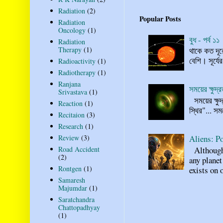
Radiation
(2)
Popular Posts
Radiation
Oncology
(1)
বুধ - পর্ব ১১
Radiation
Therapy
(1)
থাকে কত দূর
বেশি। সূর্যে
Radioactivity
(1)
Radiotherapy
(1)
Ranjana
সময়ের ক্ষুদ
Srivastava
(1)
সময়ের ক্ষুদ
Reaction
(1)
স্থির"... স
Recitaion
(3)
Research
(1)
Aliens: Po
Review
(3)
Although n
Road Accident
(2)
any planet
Rontgen
(1)
exists on o
Samaresh
Majumdar
(1)
Saratchandra
Chattopadhyay
(1)