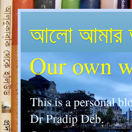
আলো আমার 
Our own w
This is a personal bl
Dr Pradip Deb.