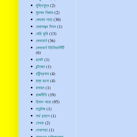
মুক্তিযুদ্ধ
(2)
মুহম্মদ নিজাম
(2)
মেঘনাদ সাহা
(30)
মেধাসত্ত্ব দিবস
(1)
মেরি কুরি
(13)
মেলবোর্ন
(36)
মেলবোর্ন ইউনিভার্সিটি
(6)
রকেট
(1)
রন্টজেন
(1)
রবীন্দ্রনাথ
(4)
রম্য রচনা
(4)
রসায়ন
(1)
রাজনীতি
(19)
রিফাৎ আরা
(95)
লরেন্টজ
(1)
লর্ড র‍্যালে
(1)
লেখক
(2)
লেখাপড়া
(1)
শরৎচন্দ্র চট্টোপাধ্যায়