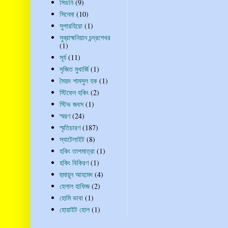
সিডনি
(9)
সিনেমা
(10)
সুপারহিরো
(1)
সুব্রাহ্মনিয়ান চন্দ্রশেখর
(1)
সূর্য
(11)
সৃজিত মুখার্জি
(1)
সৈয়দ শামসুল হক
(1)
স্টিফেন হকিং
(2)
স্টিভ জবস
(1)
স্মরণ
(24)
স্মৃতিচারণ
(187)
স্যাটেলাইট
(8)
হকিং তাপমাত্রা
(1)
হকিং বিকিরণ
(1)
হুমায়ূন আহমেদ
(4)
হেলাল হাফিজ
(2)
হোমি ভাবা
(1)
হোয়াইট হোল
(1)