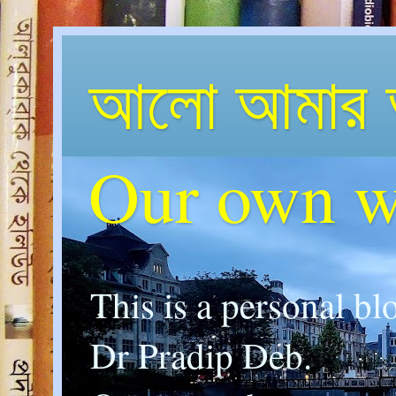
আলো আমার 
Our own w
This is a personal bl
Dr Pradip Deb.