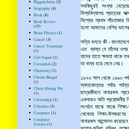
Bigganchinta
(2)
সবকিছুরই সংখ্যা বেড়
biography
(4)
বিশ্ববিদ্যালয় প্রাচ্যের 
Book
(8)
বিশ্বের প্রথম পাঁচহাজার 
Book Review
(15)
হলো আমাদের বেশির ভাগের
Brain Physics
(1)
Cancer
(3)
সত্যি বলতে কী - বাংলাদেশের
Cancer Treatment
এত ব্যস্ত যে তাঁদের ওপর
(1)
যাদের হাতে ক্ষমতা থাকে 
Carl Sagan
(1)
তা বাধ্য হয়ে মেনে নেয়।
Cavendish
(2)
Chemistry
(1)
Chetan Bhagat
১৯৭৩ সাল থেকে ১৯৯৩ পর্যন্
(1)
স্নাতকোত্তর পর্যায় পর
Chien-Shiung Wu
ছাত্রজীবনে নানারকম প্র
(1)
একবারও অতি প্রয়োজনীয় শি
Citizenship
(1)
Colombo
(5)
সংগঠন মাঝে মাঝে শিক্ষা-
Computer
(1)
থেকেছে শিক্ষা-উপকরণের
Computer
নানারকম আন্দোলন করেছেন 
Science
(1)
সুযোগ-সুবিধা বৃদ্ধির লক