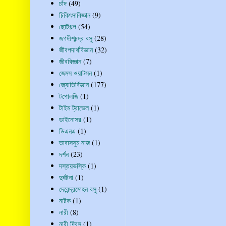
চাঁদ
(49)
চিকিৎসাবিজ্ঞান
(9)
ছোটগল্প
(54)
জগদীশচন্দ্র বসু
(28)
জীবপদার্থবিজ্ঞান
(32)
জীববিজ্ঞান
(7)
জেমস ওয়াটসন
(1)
জ্যোতির্বিজ্ঞান
(177)
টপোলজি
(1)
টাইম ট্রাভেল
(1)
ডাইনোসর
(1)
ডিএনএ
(1)
তাবাসসুম নাজ
(1)
দর্শন
(23)
দস্তয়ভস্কি
(1)
দুর্ঘটনা
(1)
দেবেন্দ্রমোহন বসু
(1)
নাটক
(1)
নারী
(8)
নারী দিবস
(1)