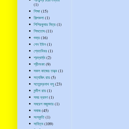
(1)
শিক্ষা
(15)
শিল্পকলা
(1)
শিশিরকুমার মিত্র
(1)
শিশুতোষ
(11)
শুক্র
(16)
শেন ইউন
(1)
শ্বেতবিবর
(1)
শ্রদ্ধার্ঘ্য
(2)
শ্রীলংকা
(9)
সকল কাজের তত্ত্ব
(1)
সত্যজিৎ রায়
(5)
সত্যেন্দ্রনাথ বসু
(23)
সন্দীপ রায়
(1)
সময় ভ্রমণ
(1)
সমরেশ মজুমদার
(1)
সমাজ
(45)
সংস্কৃতি
(1)
সাহিত্য
(109)