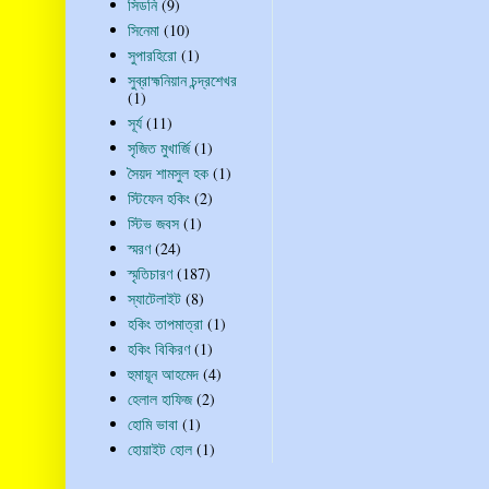
সিডনি
(9)
সিনেমা
(10)
সুপারহিরো
(1)
সুব্রাহ্মনিয়ান চন্দ্রশেখর
(1)
সূর্য
(11)
সৃজিত মুখার্জি
(1)
সৈয়দ শামসুল হক
(1)
স্টিফেন হকিং
(2)
স্টিভ জবস
(1)
স্মরণ
(24)
স্মৃতিচারণ
(187)
স্যাটেলাইট
(8)
হকিং তাপমাত্রা
(1)
হকিং বিকিরণ
(1)
হুমায়ূন আহমেদ
(4)
হেলাল হাফিজ
(2)
হোমি ভাবা
(1)
হোয়াইট হোল
(1)