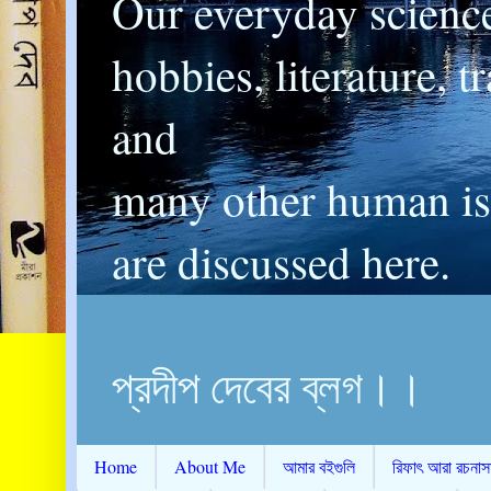
Our everyday scienc
hobbies, literature, t
and
many other human is
are discussed here.
প্রদীপ দেবের ব্লগ।।
Home
About Me
আমার বইগুলি
রিফাৎ আরা রচনাস