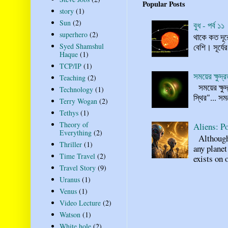
Popular Posts
story
(1)
Sun
(2)
বুধ - পর্ব ১১
superhero
(2)
থাকে কত দূর
বেশি। সূর্যে
Syed Shamshul
Haque
(1)
TCP/IP
(1)
সময়ের ক্ষুদ
Teaching
(2)
সময়ের ক্ষুদ
Technology
(1)
স্থির"... স
Terry Wogan
(2)
Tethys
(1)
Theory of
Aliens: Po
Everything
(2)
Although n
Thriller
(1)
any planet
Time Travel
(2)
exists on o
Travel Story
(9)
Uranus
(1)
Venus
(1)
Video Lecture
(2)
Watson
(1)
White hole
(2)