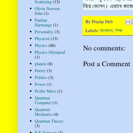
Scattering
(13)
নিয়ে ফেলেন। এভাবে কাজের
Olivia Newton-
John
(1)
Pauline
By
Pradip Deb
Harmange
(1)
Labels:
বাংলাদেশ
,
শিক্ষা
Personality
(3)
Physicist
(13)
Physics
(46)
No comments:
Physics Olympiad
(1)
Post a Comment
planets
(8)
Poetry
(3)
Politics
(3)
Power
(1)
Probir Mitro
(1)
Quantum
Computer
(1)
Quantum
Mechanics
(4)
Quantum Theory
(3)
R K Narayan
(2)