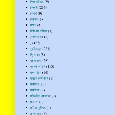
বিজ্ঞানচিন্তা
(9)
বিজ্ঞানী
(266)
বিদেশ
(9)
বিবর্তন
(1)
বিবিধ
(4)
বিসিএস পরীক্ষা
(3)
বুদ্ধদেব গুহ
(2)
বুধ
(27)
ব্যক্তিত্ব
(223)
ব্রিসবেন
(8)
ভালোবাসা
(26)
ভ্রমণ কাহিনি
(113)
মঙ্গল গ্রহ
(14)
মরিয়ম মির্জাখানি
(1)
মহাকাশ
(13)
মহাবিশ্ব
(1)
মহিউদ্দিন মোহাম্মদ
(2)
মানবতা
(6)
মারিয়া কুনিৎজ
(1)
মাসুদ রানা
(6)