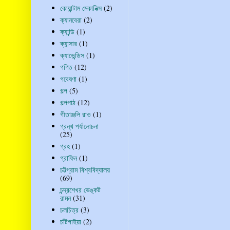
কোয়ান্টাম মেকানিক্স
(2)
ক্যানবেরা
(2)
ক্যান্ডি
(1)
ক্যান্সার
(1)
ক্যাভেন্ডিস
(1)
গণিত
(12)
গবেষণা
(1)
গল্প
(5)
গল্পপাঠ
(12)
গীতাঞ্জলি রাও
(1)
গ্রন্থ পর্যালোচনা
(25)
গ্রহ
(1)
গ্রাফিন
(1)
চট্টগ্রাম বিশ্ববিদ্যালয়
(69)
চন্দ্রশেখর ভেঙ্কট
রামন
(31)
চলচিত্র
(3)
চাঁটগাইয়া
(2)