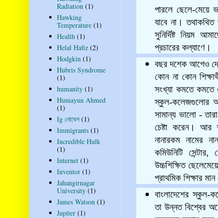
Radiation
(1)
পারলে ছেলে-মেয়ে ভ
Hawking
যাবে না। তথাকথিত 
Temperature
(1)
সুনির্দিষ্ট নিয়ম 
Health
(1)
প্রচারের কল্যাণে।
Helal Hafiz
(2)
Hodgkin
(1)
বছর দশেক আগেও দেখ
Hubris Syndrome
কোন না কোন শিক্ষার্
(1)
সংখ্যা কমতে কমতে 
humanity
(1)
Humayun Ahmed
স্কুল-কলেজগুলোর অব
(1)
সামান্য ভালো - তার
Ig নোবেল
(1)
চেষ্টা করেন। আর
Immigrants
(1)
নানারকম নামের নানা
Incredible Hulk
(1)
কমিউনিটি সেন্টার,
Internet
(1)
উচ্চশিক্ষিত ছেলেমেয়ে
Inventor
(1)
প্রাথমিক শিক্ষার মা
Jahangirnagar
University
(1)
বাংলাদেশের স্কুল-ক
James Watson
(1)
তা উন্নত বিশ্বের অন
Jupiter
(1)