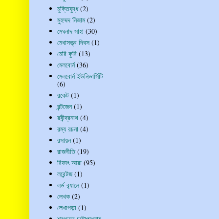
মুক্তিযুদ্ধ
(2)
মুহম্মদ নিজাম
(2)
মেঘনাদ সাহা
(30)
মেধাসত্ত্ব দিবস
(1)
মেরি কুরি
(13)
মেলবোর্ন
(36)
মেলবোর্ন ইউনিভার্সিটি
(6)
রকেট
(1)
রন্টজেন
(1)
রবীন্দ্রনাথ
(4)
রম্য রচনা
(4)
রসায়ন
(1)
রাজনীতি
(19)
রিফাৎ আরা
(95)
লরেন্টজ
(1)
লর্ড র‍্যালে
(1)
লেখক
(2)
লেখাপড়া
(1)
শরৎচন্দ্র চট্টোপাধ্যায়