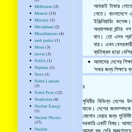
আমরাই টাকার লোভে ছ
Melbourne
(2)
Memoir
(13)
পেতে। বাংলাদেশে এ
Mercury
(1)
ইঞ্জিনিয়ারিং কলেজ
Mirzakhani
(2)
অধ্যাপকরা ঘন্টায় দশ
Miscellaneous
(4)
যান। তো এসব প্রতি
mob justice
(1)
যায়। এখন বেসরকারী 
Moon
(3)
ব্যতিক্রম ছাড়া বেশি
movie
(3)
NASA
(1)
আমাদের দেশের শিক্ষাব
Neptune
(1)
'সবার জন্য শিক্ষা'র 
News
(1)
Nobel Lauriate
(3)
৪
Nobel Prize
(12)
Nonfiction
(4)
পৃথিবীর বিভিন্ন দেশের উন্নত
Nuclear Energy
থাকে। দেশের জনসম্পদকে 
(1)
জোগান দেয়ার জন্য সু
নির্দ
Nuclear Physics
(17)
দরকারি একটি বিষয়। আমাদে
Nuclear
আমরা শুধু দেখি মন্ত্রণাল