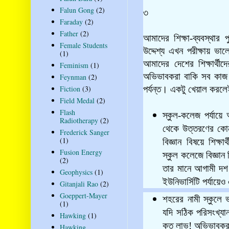
Falun Gong
(2)
৩
Faraday
(2)
Father
(2)
আমাদের শিক্ষা-ব্যবস্থার
Female Students
উদ্দেশ্য এখন পরীক্ষায় 
(1)
আমাদের দেশের শিক্ষার্
Feminism
(1)
অভিভাবকরা বাকি সব কাজ ন
Feynman
(2)
Fiction
(3)
পর্যন্ত। একটু খেয়াল করলেই 
Field Medal
(2)
Flash
স্কুল-কলেজ পর্যায়ে 
Radiotherapy
(2)
থেকে উত্তরণের কোন 
Frederick Sanger
(1)
বিজ্ঞান বিষয়ে শিক্ষ
Fusion Energy
স্কুল কলেজে বিজ্ঞান
(2)
তার মানে আগামী দশ 
Geophysics
(1)
ইউনিভার্সিটি পর্যায়
Gitanjali Rao
(2)
Goeppert-Mayer
শহরের নামী স্কুলে 
(1)
যদি সঠিক পরিসংখ্যা
Hawking
(1)
কত লাভ! অভিভাবকরা ভ
Hawking