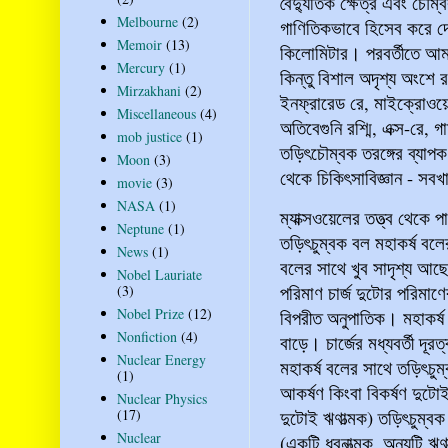
বৈদ্যুতিক ক্ষেত্র এবং চৌম
Melbourne
(2)
গাণিতিকভাবে হিসেব করে দে
Memoir
(13)
কিলোমিটার। পরবর্তীতে আম
Mercury
(1)
কিন্তু বিশাল অদৃশ্য অংশে 
Mirzakhani
(2)
ইনফ্রারেড রে, মাইক্রোওয়ে
Miscellaneous
(4)
অতিবেগুনি রশ্মি, এক্স-রে, গ
mob justice
(1)
তড়িৎচৌম্বক তরঙ্গের ব্যা
Moon
(3)
থেকে চিকিৎসাবিজ্ঞান - সব
movie
(3)
NASA
(1)
ম্যাক্সওয়েলের তত্ত্ব থেকে
Neptune
(1)
তড়িৎচুম্বক বল মহাকর্ষ বল
News
(1)
বলের সাথে খুব সাদৃশ্য আছে
Nobel Lauriate
পরিমাণ চার্জ দুটোর পরিমাণে
(3)
Nobel Prize
(12)
বিপরীত অনুপাতিক। মহাকর্ষ
Nonfiction
(4)
বাড়ে। চার্জের মধ্যবর্তী দূ
Nuclear Energy
মহাকর্ষ বলের সাথে তড়িৎচু
(1)
আকর্ষণ কিংবা বিকর্ষণ দুটোই
Nuclear Physics
(17)
দুটোই ঋণাত্মক) তড়িৎচুম্বক 
Nuclear
(একটি ধ্বনাত্মক, অন্যটি 