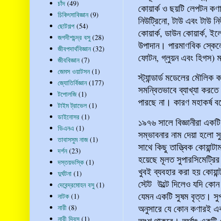
চাঁদ
(49)
কোয়ার্ক ও ছয়টি লেপটন কণা
চিকিৎসাবিজ্ঞান
(9)
নিউট্রিনো, টাউ এবং টাউ ন
ছোটগল্প
(54)
কোয়ার্ক, ডাউন কোয়ার্ক, ইল
জগদীশচন্দ্র বসু
(28)
উপাদান। পারমাণবিক স্কেলে
জীবপদার্থবিজ্ঞান
(32)
ফোটন, গ্লুয়ন এবং হিগস) 
জীববিজ্ঞান
(7)
জেমস ওয়াটসন
(1)
স্ট্যান্ডার্ড মডেলের মৌলিক
জ্যোতির্বিজ্ঞান
(177)
সমন্বিতভাবে ব্যাখ্যা করত
টপোলজি
(1)
পারছে না। কারণ মহাকর্ষ বল
টাইম ট্রাভেল
(1)
ডাইনোসর
(1)
১৯৭৬ সালে বিজ্ঞানীরা একট
ডিএনএ
(1)
সম্ভাবনার নাম দেয়া হলো স
তাবাসসুম নাজ
(1)
সাথে কিছু তাত্ত্বিক কোয়ান
দর্শন
(23)
হয়েছে মূলত সুপারসিমেট্রির ধ
দস্তয়ভস্কি
(1)
খুবই ব্যবহার করা হয় কোয়ান
দুর্ঘটনা
(1)
স্টেট উল্টে দিলেও যদি কো
দেবেন্দ্রমোহন বসু
(1)
যেমন একটি সুষম বৃত্ত। সুপ
নাটক
(1)
অনুসারে যে কোন কণারই এ
নারী
(8)
নারী দিবস
(1)
অংশ থাকবে। অর্থাৎ একটি 