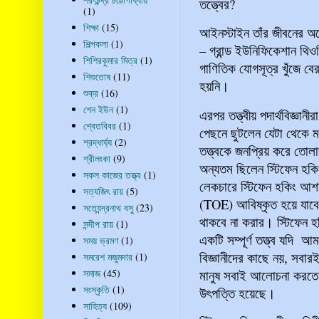
তত্ত্বের?
(1)
শিক্ষা
(15)
আইনস্টাইন তাঁর জীবনের অর্
শিল্পকলা
(1)
– গ্রান্ড ইউনিফিকেশান থ
শিশিরকুমার মিত্র
(1)
গাণিতিক যোগসূত্র খুঁজে বে
শিশুতোষ
(11)
হয়নি।
শুক্র
(16)
শেন ইউন
(1)
এরপর তত্ত্বীয় পদার্থবিজ্ঞানী
শ্বেতবিবর
(1)
পেছনে ছুটলেন যেটা থেকে ম
শ্রদ্ধার্ঘ্য
(2)
তত্ত্বকে জনপ্রিয় করে তোলা
শ্রীলংকা
(9)
অন্যতম ছিলেন স্টিফেন হকি
সকল কাজের তত্ত্ব
(1)
লেকচারে স্টিফেন হকিং আশা 
সত্যজিৎ রায়
(5)
(TOE) আবিষ্কৃত হয়ে যাবে।
সত্যেন্দ্রনাথ বসু
(23)
থাকবে না করার। স্টিফেন হ
সন্দীপ রায়
(1)
একটি সম্পূর্ণ তত্ত্ব যদি আ
সময় ভ্রমণ
(1)
বিজ্ঞানীদের কাছে নয়, সবার
সমরেশ মজুমদার
(1)
মানুষ সবাই আলোচনা করতে
সমাজ
(45)
সংস্কৃতি
(1)
উৎপত্তি হয়েছে।
সাহিত্য
(109)