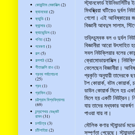
স্ট্যানফোর্ড ইউনিভার্সিটি
কোয়ান্টাম মেকানিক্স
(2)
মিথষ্ক্রিয়া ঘটিয়েও দুর্বল
ক্যানবেরা
(2)
গেলো। এই আবিষ্কারের জন্য
ক্যান্ডি
(1)
বিজ্ঞানী আবদুস সালাম, স্ট
ক্যান্সার
(1)
ক্যাভেন্ডিস
(1)
তড়িৎচুম্বক বল ও দুর্বল নি
গণিত
(12)
বিজ্ঞানীরা আরো উৎসাহিত 
গবেষণা
(1)
সবল নিউক্লিয়ার বলের কোয়ান
গল্প
(5)
ক্রোমোডায়নামিক্স। নিউক্
গল্পপাঠ
(12)
ফেলেছেন বিজ্ঞানীরা। আবিষ
গীতাঞ্জলি রাও
(1)
গ্রন্থ পর্যালোচনা
প্রকৃতি অনুযায়ী তাদেরকে ছ
(25)
টপ কোয়ার্ক, বটম কোয়ার্ক, চ
গ্রহ
(1)
ডাউন কোয়ার্ক মিলে হয় এক
গ্রাফিন
(1)
মিলে হয় একটি নিউট্রন। নি
চট্টগ্রাম বিশ্ববিদ্যালয়
যায় তাদের মধ্যকার আকর্ষণ 
(69)
চন্দ্রশেখর ভেঙ্কট
পাওয়া যায় না।
রামন
(31)
চলচিত্র
(3)
মৌলিক কণার স্ট্যান্ডার্ড মডে
চাঁটগাইয়া
(2)
সম্পূর্ণতা পেয়েছে। স্ট্যান