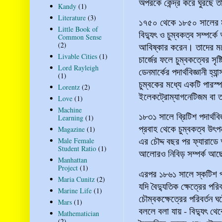
অপরকে কেন্দ্র করে ঘুরছে ত
Kandy
(1)
Literature
(3)
১৭৫০ থেকে ১৮৫০ সালের ম
Little Book of
বিদ্যুৎ ও চুম্বকত্ব সম্পর্কে
Common Sense
(2)
আবিষ্কার করেন। তাদের মধ্
Livable Cities
(1)
চার্জের ফলে চুম্বকত্বের সৃ
Lord Rayleigh
ডেনমার্কের পদার্থবিজ্ঞানী হ্
(1)
চুম্বকের মধ্যে একটি পারস্
Lorentz
(2)
ইলেকট্রোম্যাগনেটিজম বা 
Love
(1)
Machine
১৮৩১ সালে ব্রিটিশ পদার্থবি
Learning
(1)
প্রবাহ থেকে চুম্বকত্ব উৎপ
Magazine
(1)
এর চৌদ্দ বছর পর ফ্যারাডে
Male Female
Student Ratio
(1)
আলোরও নিবিড় সম্পর্ক আ
Manhattan
Project
(1)
এরপর ১৮৬১ সালে স্কটিশ পদা
Maria Cunitz
(2)
যদি বৈদ্যুতিক ক্ষেত্রের পর
Marine Life
(1)
চৌম্বকক্ষেত্রের পরিবর্তন 
Mars
(1)
বললে বলা যায় - বিদ্যুৎ থেক
Mathematician
(2)