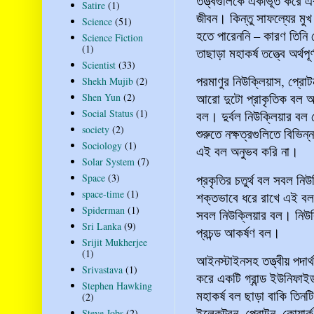
তত্ত্বগুলিকে একীভূত করে এক
Satire
(1)
জীবন। কিন্তু সাফল্যের মুখ
Science
(51)
হতে পারেননি – কারণ তিনি ক
Science Fiction
(1)
তাছাড়া মহাকর্ষ তত্ত্বে অর্
Scientist
(33)
পরমাণুর নিউক্লিয়াস, প্রোট
Shekh Mujib
(2)
আরো দুটো প্রাকৃতিক বল আব
Shen Yun
(2)
Social Status
(1)
বল। দুর্বল নিউক্লিয়ার বল
society
(2)
শুরুতে নক্ষত্রগুলিতে বিভ
Sociology
(1)
এই বল অনুভব করি না।
Solar System
(7)
প্রকৃতির চতুর্থ বল সবল ন
Space
(3)
space-time
(1)
শক্তভাবে ধরে রাখে এই বল
Spiderman
(1)
সবল নিউক্লিয়ার বল। নিউক
Sri Lanka
(9)
প্রচন্ড আকর্ষণ বল।
Srijit Mukherjee
(1)
আইনস্টাইনসহ তত্ত্বীয় পদা
Srivastava
(1)
করে একটি গ্রান্ড ইউনিফাইড
Stephen Hawking
মহাকর্ষ বল ছাড়া বাকি তিনটি
(2)
ইলেকট্রন, প্রোটন, কোয়ার্
Steve Jobs
(2)