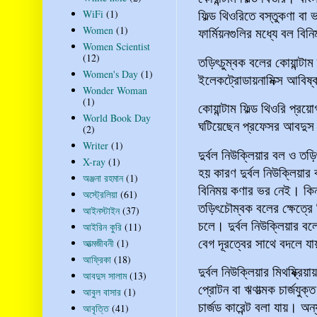
ফিল্ড থিওরিতে বস্তুকণা বা
WiFi
(1)
Women
(1)
ফার্মিয়নগুলির মধ্যে বল 
Women Scientist
(12)
তড়িৎচুম্বক বলের কোয়ান্টাম 
Women's Day
(1)
ইলেকট্রোডায়নামিক্স আবিষ্
Wonder Woman
(1)
কোয়ান্টাম ফিল্ড থিওরি প্রয়
World Book Day
ঘটিয়েছেন প্রফেসর আবদুস স
(2)
Writer
(1)
দুর্বল নিউক্লিয়ার বল ও ত
X-ray
(1)
হয় কারণ দুর্বল নিউক্লিয়া
অঞ্জনা রহমান
(1)
বিনিময় কণার ভর নেই। কিন
অস্ট্রেলিয়া
(61)
তড়িৎচৌম্বক বলের ক্ষেত্র
আইনস্টাইন
(37)
চলে। দুর্বল নিউক্লিয়ার 
আইরিন কুরি
(11)
বেগ দূরত্বের সাথে বদলে 
আত্মজীবনী
(1)
আফ্রিকা
(18)
দুর্বল নিউক্লিয়ার মিথষ্ক্রিয়া
আবদুস সালাম
(13)
প্রোটন বা ঋণাত্মক চার্জযু
আবুল বাসার
(1)
চার্জড কারেন্ট বলা যায়। অন
আবৃত্তি
(41)