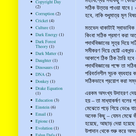
Copyright Day
(2)
সঠিক উত্তর পাওয়া যাবে। 
Corruption
(2)
হবে, নাকি শুধুমাত্র মূল 
Cricket
(4)
মতভেদ থাকাটাই স্বাভাবিক। 
Culture
(1)
কিংবা সঠিক প্রমাণ করা অ
Dark Energy
(1)
Dark Forest
পদার্থবিজ্ঞানের সূত্র দিয়ে স
Theory
(1)
সমীকরণ দিয়ে ছোট্ট একখন্ড 
Dark Matter
(1)
আকাশে ঠিক ঠিক তৈরি হবে
Daughter
(1)
পদার্থবিজ্ঞানের পক্ষে তা 
Dinosaurs
(1)
পরিবর্তনশীল সূচক ব্যবহার 
DNA
(2)
সঠিকভাবে প্রয়োগ করা স
Donkey
(1)
Drake Equation
এরকম অসংখ্য উদাহরণ দেয়া
(1)
হয় – তা মাধ্যাকর্ষণ বলের 
Education
(3)
Einstein
(6)
মেঝেতে পড়ে গিয়ে ভেঙে যা
Email
(1)
অনেক কিছু – যেমন মেঝে কী
Epione
(1)
হয়েছে, আছাড় দেয়া হয়েছে 
Evolution
(1)
উপাদান থেকে শুরু করে অসংখ
Falun Dafa
(1)