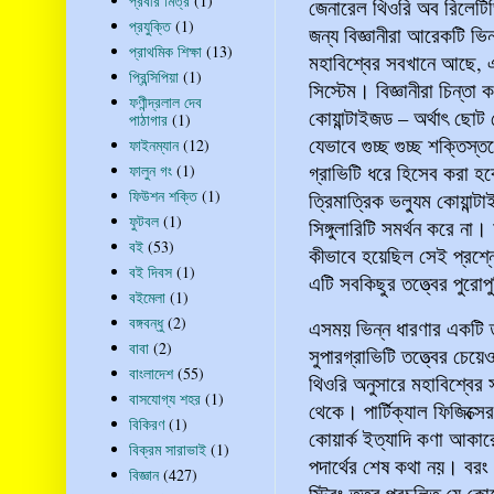
প্রবীর মিত্র
(1)
জেনারেল থিওরি অব রিলেটিভ
প্রযুক্তি
(1)
জন্য বিজ্ঞানীরা আরেকটি ভ
প্রাথমিক শিক্ষা
(13)
মহাবিশ্বের সবখানে আছে, এবং
প্রিন্সিপিয়া
(1)
সিস্টেম। বিজ্ঞানীরা চিন্তা
ফণীন্দ্রলাল দেব
কোয়ান্টাইজড – অর্থাৎ ছোট ছ
পাঠাগার
(1)
যেভাবে গুচ্ছ গুচ্ছ শক্তিস্
ফাইনম্যান
(12)
গ্রাভিটি ধরে হিসেব করা হব
ফালুন গং
(1)
ফিউশন শক্তি
(1)
ত্রিমাত্রিক ভল্যুম কোয়ান্ট
ফুটবল
(1)
সিঙ্গুলারিটি সমর্থন করে না। 
বই
(53)
কীভাবে হয়েছিল সেই প্রশ্ন
বই দিবস
(1)
এটি সবকিছুর তত্ত্বের পুরো
বইমেলা
(1)
বঙ্গবন্ধু
(2)
এসময় ভিন্ন ধারণার একটি তত্ত
বাবা
(2)
সুপারগ্রাভিটি তত্ত্বের চেয়ে
বাংলাদেশ
(55)
থিওরি অনুসারে মহাবিশ্বের সব
বাসযোগ্য শহর
(1)
থেকে। পার্টিক্যাল ফিজিক্সে
বিকিরণ
(1)
কোয়ার্ক ইত্যাদি কণা আকারে
বিক্রম সারাভাই
(1)
পদার্থের শেষ কথা নয়। বরং 
বিজ্ঞান
(427)
স্ট্রিং তত্ত্ব প্রচলিত যে 