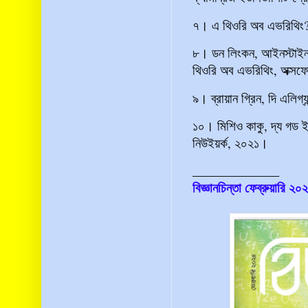
৭। এ থিওরি অব এভরিথিং? 
৮। ডন লিংকন, আইনস্টাইনস 
থিওরি অব এভরিথিং, অক্সফো
৯। ব্রায়ান গ্রিন, দি এলিগ্য
১০। মিশিও কাকু, দ্য গড ই
নিউইয়র্ক, ২০২১।
______________
বিজ্ঞানচিন্তা ফেব্রুয়ারি ২