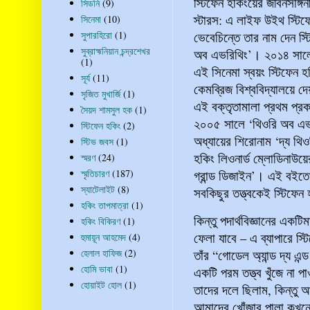
স্টিফেন হকিংয়ের জীবনসঙ্গি
সিডনি
(9)
স্টারস: এ লাইফ উইথ স্টিফ
সিনেমা
(10)
ভেবেচিন্তে তার নাম দেন স্
সুপারহিরো
(1)
সুব্রাহ্মনিয়ান চন্দ্রশেখর
অব এভরিথিং’। ২০১৪ সালে ম
(1)
এই সিনেমা স্বয়ং স্টিফেন
সূর্য
(11)
কেমব্রিজ বিশ্ববিদ্যালয়ে দ
সৃজিত মুখার্জি
(1)
এই বক্তৃতামালা প্রথম প্র
সৈয়দ শামসুল হক
(1)
২০০৫ সালে ‘থিওরি অব এভর
স্টিফেন হকিং
(2)
অধ্যায়ের শিরোনাম ‘দ্য থি
স্টিভ জবস
(1)
হকিং লিওনার্ড ম্লোডিনাউয়
স্মরণ
(24)
গ্রান্ড ডিজাইন’। এই বইত
স্মৃতিচারণ
(187)
স্যাটেলাইট
(8)
সবকিছুর তত্ত্বকেই স্টিফেন
হকিং তাপমাত্রা
(1)
কিন্তু পদার্থবিজ্ঞানের একট
হকিং বিকিরণ
(1)
ফেলা যাবে – এ ব্যাপারে স্
হুমায়ূন আহমেদ
(4)
হেলাল হাফিজ
(2)
তাঁর “গোডেল অ্যান্ড দ্য 
হোমি ভাবা
(1)
একটি পরম তত্ত্ব খুঁজে না 
হোয়াইট হোল
(1)
তাদের দলে ছিলাম, কিন্তু
আমাদের খোঁজার পালা কখনো