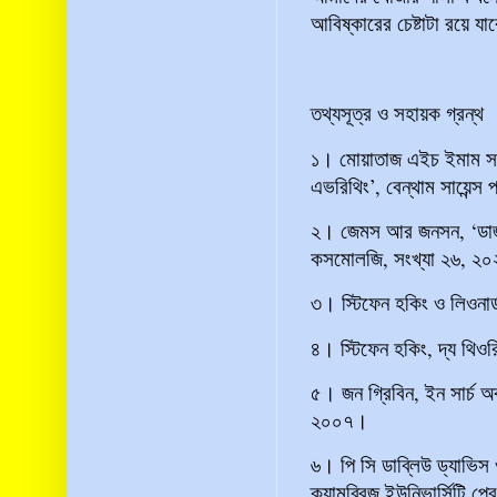
আবিষ্কারের চেষ্টাটা রয়ে য
তথ্যসূত্র ও সহায়ক গ্রন্থ
১। মোয়াতাজ এইচ ইমাম সম্
এভরিথিং’, বেন্থাম সায়েন্স
২। জেমস আর জনসন, ‘ডাজ এ
কসমোলজি, সংখ্যা ২৬, ২
৩। স্টিফেন হকিং ও লিওনার্ড 
৪। স্টিফেন হকিং, দ্য থিওরি
৫। জন গ্রিবিন, ইন সার্চ অব
২০০৭।
৬। পি সি ডাব্লিউ ড্যাভিস 
ক্যামব্রিজ ইউনিভার্সিটি প্