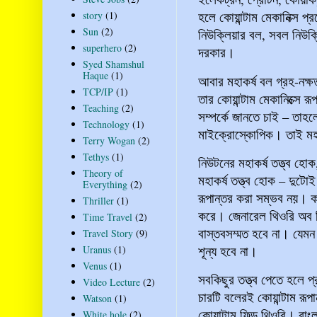
হলে কোয়ান্টাম মেকানিক্স প
story
(1)
Sun
(2)
নিউক্লিয়ার বল, সবল নিউক্ল
superhero
(2)
দরকার।
Syed Shamshul
Haque
(1)
আবার মহাকর্ষ বল গ্রহ-নক্ষ
TCP/IP
(1)
তার কোয়ান্টাম মেকানিক্সে 
Teaching
(2)
সম্পর্কে জানতে চাই – তাহ
Technology
(1)
মাইক্রোস্কোপিক। তাই মহাকর
Terry Wogan
(2)
Tethys
(1)
নিউটনের মহাকর্ষ তত্ত্ব হ
Theory of
মহাকর্ষ তত্ত্ব হোক – দুটো
Everything
(2)
রূপান্তর করা সম্ভব নয়। কার
Thriller
(1)
করে। জেনারেল থিওরি অব র
Time Travel
(2)
বাস্তবসম্মত হবে না। যেমন তখ
Travel Story
(9)
শূন্য হবে না।
Uranus
(1)
Venus
(1)
সবকিছুর তত্ত্ব পেতে হলে 
Video Lecture
(2)
চারটি বলেরই কোয়ান্টাম রূপ
Watson
(1)
কোয়ান্টাম ফিল্ড থিওরি। বাং
White hole
(2)