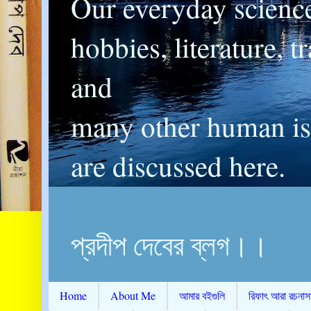
Our everyday scienc
hobbies, literature, t
and
many other human is
are discussed here.
প্রদীপ দেবের ব্লগ।।
Home
About Me
আমার বইগুলি
রিফাৎ আরা রচনাস