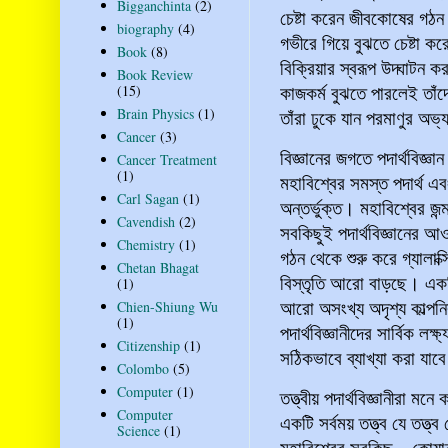
Bigganchinta
(2)
চেষ্টা করেন জীবকোষের গঠন
biography
(4)
গভীরে গিয়ে বুঝতে চেষ্টা ক
Book
(8)
বিক্রিয়ার স্বরূপ উদ্ঘাটন
Book Review
কাজকর্ম বুঝতে পারলেই তাঁদ
(15)
Brain Physics
(1)
তাঁরা ঢুকে যান পরমাণুর অ
Cancer
(3)
বিজ্ঞানের জগতে পদার্থবিজ্
Cancer Treatment
(1)
মহাবিশ্বের সমস্ত পদার্থ এ
Carl Sagan
(1)
অন্তর্ভুক্ত। মহাবিশ্বের জন
Cavendish
(2)
সবকিছুই পদার্থবিজ্ঞানের আও
Chemistry
(1)
গঠন থেকে শুরু করে গ্যালাক্সি
Chetan Bhagat
বিস্তৃতি আরো বাড়ছে। একটি 
(1)
আরো অসংখ্য অদৃশ্য কাল্পনি
Chien-Shiung Wu
(1)
পদার্থবিজ্ঞানীদের সার্বিক ল
Citizenship
(1)
সঠিকভাবে ব্যাখ্যা করা যাব
Colombo
(5)
Computer
(1)
তত্ত্বীয় পদার্থবিজ্ঞানীরা 
Computer
একটি সর্বময় তত্ত্ব যে তত্ত
Science
(1)
মহাবিশ্বের সবকিছু – কোয়া