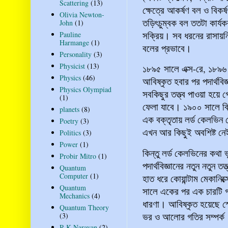
Scattering
(13)
ক্ষেত্রে আকর্ষণ বল ও বিকর্
Olivia Newton-
তড়িৎচুম্বক বল ততটা কার্যক
John
(1)
সক্রিয়। সব ধরনের রাসায়নি
Pauline
Harmange
(1)
বলের প্রভাবে।
Personality
(3)
Physicist
(13)
১৮৯৫ সালে এক্স-রে, ১৮৯৬
Physics
(46)
আবিষ্কৃত হবার পর পদার্থবিজ্
Physics Olympiad
সবকিছুর তত্ত্ব পাওয়া হয়ে গ
(1)
ফেলা যাবে। ১৯০০ সালে ব্রি
planets
(8)
এক বক্তৃতায় লর্ড কেলভিন 
Poetry
(3)
এখন আর কিছুই অবশিষ্ট নেই
Politics
(3)
Power
(1)
কিন্তু লর্ড কেলভিনের কথা 
Probir Mitro
(1)
পদার্থবিজ্ঞানের নতুন নতুন ত
Quantum
Computer
(1)
হাত ধরে কোয়ান্টাম মেকানিক
Quantum
সালে একের পর এক চারটি গব
Mechanics
(4)
ধারণা। আবিষ্কৃত হয়েছে স্
Quantum Theory
ভর ও আলোর গতির সম্পর্
(3)
R K Narayan
(2)