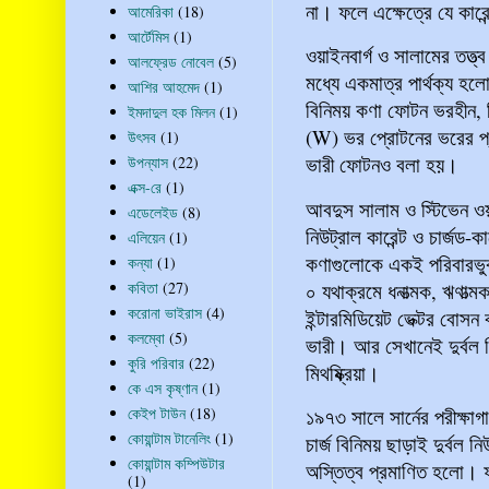
না। ফলে এক্ষেত্রে যে কারে
আমেরিকা
(18)
আর্টেমিস
(1)
ওয়াইনবার্গ ও সালামের তত্ত
আলফ্রেড নোবেল
(5)
মধ্যে একমাত্র পার্থক্য হ
আশির আহমেদ
(1)
বিনিময় কণা ফোটন ভরহীন, কি
ইমদাদুল হক মিলন
(1)
(W) ভর প্রোটনের ভরের প্
উৎসব
(1)
ভারী ফোটনও বলা হয়।
উপন্যাস
(22)
এক্স-রে
(1)
আবদুস সালাম ও স্টিভেন ওয়াই
এডেলেইড
(8)
নিউট্রাল কারেন্ট ও চার্জড-ক
এলিয়েন
(1)
কণাগুলোকে একই পরিবারভু
কন্যা
(1)
০ যথাক্রমে ধনাত্মক, ঋণাত
কবিতা
(27)
করোনা ভাইরাস
(4)
ইন্টারমিডিয়েট ভেক্টর বোস
কলম্বো
(5)
ভারী। আর সেখানেই দুর্বল ম
কুরি পরিবার
(22)
মিথষ্ক্রিয়া।
কে এস কৃষ্ণান
(1)
কেইপ টাউন
(18)
১৯৭৩ সালে সার্নের পরীক্ষাগ
কোয়ান্টাম টানেলিং
(1)
চার্জ বিনিময় ছাড়াই দুর্বল ন
কোয়ান্টাম কম্পিউটার
অস্তিত্ব প্রমাণিত হলো। ফ
(1)