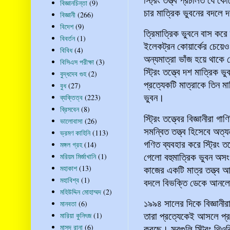
বিজ্ঞানচিন্তা
(9)
চার মাত্রিক ভুবনের বদলে
বিজ্ঞানী
(266)
বিদেশ
(9)
ত্রিমাত্রিক ভুবনে বাস করে
বিবর্তন
(1)
ইলেকট্রন কোয়ার্কের চেয়ে
বিবিধ
(4)
অন্যমাত্রা ভাঁজ হয়ে থাকে
বিসিএস পরীক্ষা
(3)
স্ট্রিং তত্ত্বে দশ মাত্রিক
বুদ্ধদেব গুহ
(2)
প্রত্যেকটি মাত্রাকে তিন ম
বুধ
(27)
ভুবন।
ব্যক্তিত্ব
(223)
ব্রিসবেন
(8)
স্ট্রিং তত্ত্বের বিজ্ঞানীরা
ভালোবাসা
(26)
সমন্বিত তত্ত্ব হিসেবে অত্
ভ্রমণ কাহিনি
(113)
গণিত ব্যবহার করে স্ট্রিং
মঙ্গল গ্রহ
(14)
গেলো বহুমাত্রিক ভুবন অস
মরিয়ম মির্জাখানি
(1)
কাজের একটি মাত্র তত্ত্ব আ
মহাকাশ
(13)
মহাবিশ্ব
(1)
বদলে বিভক্তি ডেকে আন
মহিউদ্দিন মোহাম্মদ
(2)
১৯৯৪ সালের দিকে বিজ্ঞানীরা
মানবতা
(6)
তারা প্রত্যেকেই আসলে প্রচ
মারিয়া কুনিৎজ
(1)
করছে। সবগুলি স্ট্রিং থিওরি
মাসুদ রানা
(6)