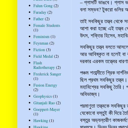
– গ্লাসটি ভাঙবে। গ্লাস 
Falun Gong
(2)
বলা সম্ভব? টুকরো গুলির
Faraday
(2)
Father
(2)
তাই সবকিছুর তত্ত্ব থেকে
Female Students
আশা করা হচ্ছে এই তত্ত্ব থে
(1)
উৎস, শক্তির হিসেব, মহাবি
Feminism
(1)
Feynman
(2)
সবকিছুর তত্ত্ব বলতে আসলে 
Fiction
(3)
আর আবিষ্কৃত না হলেই বা 
Field Medal
(2)
দরকার এরকম তত্ত্বের ধারণা
Flash
Radiotherapy
(2)
পঞ্চম শতাব্দীতে গ্রিক দার্
Frederick Sanger
(1)
ছিল প্রথম সবকিছুর তত্ত্ব।
Fusion Energy
মহাবিশ্বের সবকিছু তৈরি। প
(2)
অবিভাজ্য।
Geophysics
(1)
Gitanjali Rao
(2)
পরমাণুতা তত্ত্বকে সবকিছু
Goeppert-Mayer
যেকোনো বস্তুই কী দিয়ে ত
(1)
বস্তুর অভ্যন্তরীণ কাজকর্মক
Hawking
(1)
মাধ্যমে। ভিন্ন ভিন্ন পদার
Hawking