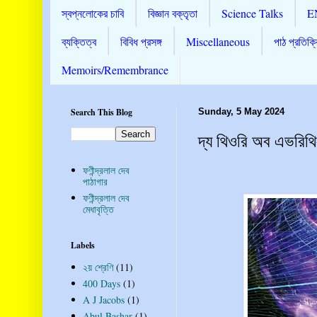
স্বপ্নলোকের চাবি
বিজ্ঞান বক্তৃতা
Science Talks
E
ব্যক্তিত্ব
বিবিধ প্রসঙ্গ
Miscellaneous
পাঠ প্রতিক্র
Memoirs/Remembrance
Search This Blog
Sunday, 5 May 2024
দ্য থিওরি অব এভরিথি
ফণীন্দ্রলাল দেব
পাঠাগার
ফণীন্দ্রলাল দেব
মেধাবৃত্তি
Labels
২য় শ্রেণি
(11)
400 Days
(1)
A J Jacobs
(1)
Abul Bashar
(1)