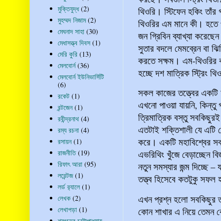
মুক্তিযুদ্ধ
(2)
থিওরি। স্টিফেন হকিং তাঁর
মুহম্মদ নিজাম
(2)
থিওরির এম মানে কী। হতে পা
মেঘনাদ সাহা
(30)
জন গ্রিবিন ব্যাখ্যা করেছ
মেধাসত্ত্ব দিবস
(1)
সুতার বদলে মেমব্রেন বা ঝি
মেরি কুরি
(13)
করতে সক্ষম। এম-থিওরির ক
মেলবোর্ন
(36)
হচ্ছে দশ মাত্রিক স্ট্রিং 
মেলবোর্ন ইউনিভার্সিটি
(6)
সকল কাজের তত্ত্বের একটি 
রকেট
(1)
এখনো পাওয়া যায়নি, কিন্তু 
রন্টজেন
(1)
ত্রিমাত্রিক বস্তু সবকিছুর
রবীন্দ্রনাথ
(4)
এতটাই শক্তিশালী যে এটি ক
রম্য রচনা
(4)
করে। একটি মহাবিশ্বের সবক
রসায়ন
(1)
রাজনীতি
(19)
এভরিথিং খুঁজে বেড়াচ্ছেন ব
রিফাৎ আরা
(95)
নতুন সমস্যার জন্ম দিচ্ছে
লরেন্টজ
(1)
তত্ত্ব হিসেবে কতটুকু সফল 
লর্ড র‍্যালে
(1)
এখন প্রশ্ন হলো সবকিছুর তত্
লেখক
(2)
লেখাপড়া
(1)
কোন শাখার এ নিয়ে তেমন কো
শরৎচন্দ্র চট্টোপাধ্যায়