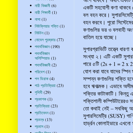
নারী বিজ্ঞানী
(6)
একটি সহযোগী কণা থাকবে 
নারী শিক্ষার্থী
(1)
বল বহন করে। সুপারসিমেট
নাসা
(1)
বহন করবে। পুরো সিস্টেমের
নিউক্লিয়ার শক্তি
(1)
কণাগুলির ভর ও বলবাহী অংশ
নিউটন
(1)
বাতিল হয়ে যাচ্ছে।
নোবেল পুরষ্কার
(77)
পদার্থবিজ্ঞান
(190)
সুপারগ্রাভিটি তত্ত্বে ধারণ
পদার্থবিজ্ঞান
সংখ্যা ২। এটি একটি সুপারস
অলিম্পিয়াড
(1)
পারে ৫টি (2s + 1 = 2 x 2
পদার্থবিজ্ঞানী
(2)
যোগ করা যাবে যাদের স্পিন 
পরিবেশ
(1)
সম্পন্ন কণাগুলির শক্তি হব
পল ডিরাক
(4)
হবে ঋণাত্মক। এভাবে অসীম 
পাঠ প্রতিক্রিয়া
(23)
পৃথিবী
(29)
শক্তির কাটাকাটি। কিন্তু 
প্রকাশক
(1)
শক্তিশালী কম্পিউটারেরও 
প্রতিক্রিয়া
(23)
তো কথাই নেই – সবকিছু আবা
প্রতিবেদন
(1)
সুপারসিমেট্রি (SUSY) গাণ
প্রবন্ধ
(13)
হার্ড্রন কোলাইডারে এখনো 
প্রবাস
(1)