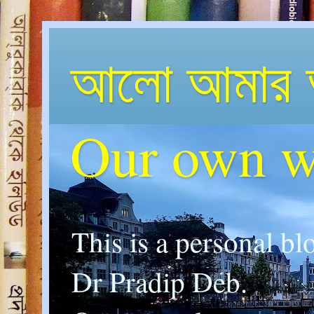
আলো আমার 
Our own w
This is a personal bl
Dr Pradip Deb.