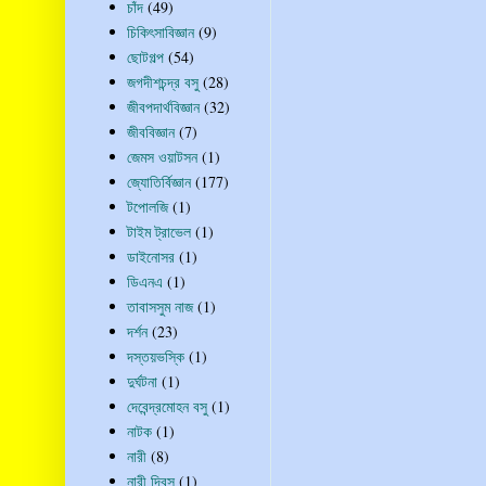
চাঁদ
(49)
চিকিৎসাবিজ্ঞান
(9)
ছোটগল্প
(54)
জগদীশচন্দ্র বসু
(28)
জীবপদার্থবিজ্ঞান
(32)
জীববিজ্ঞান
(7)
জেমস ওয়াটসন
(1)
জ্যোতির্বিজ্ঞান
(177)
টপোলজি
(1)
টাইম ট্রাভেল
(1)
ডাইনোসর
(1)
ডিএনএ
(1)
তাবাসসুম নাজ
(1)
দর্শন
(23)
দস্তয়ভস্কি
(1)
দুর্ঘটনা
(1)
দেবেন্দ্রমোহন বসু
(1)
নাটক
(1)
নারী
(8)
নারী দিবস
(1)