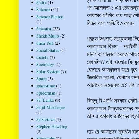
Satire
(1)
গণ-আদালত-১ এর চেয়ারম্যান
Science
(51)
আযমের ফাঁসির রায় পড়ে শো
Science Fiction
(1)
বিজয় বলে অভিহিত করেন
Scientist
(33)
Shekh Mujib
(2)
প্রচন্ড উৎসাহ-উত্তেজনা 
Shen Yun
(2)
আদালতের বিচার – প্রতীকী
Social Status
(1)
মানসিক সান্ত্বনা হয়তো পা
society
(2)
কোনদিন? এই বাংলায় কি যুদ
Sociology
(1)
যেভাবে আস্ফালন করে ঘুরে ব
Solar System
(7)
উচ্চারিত হয় না, যেখানে বঙ্গব
Space
(3)
আমাদের সম্ভবত এই গণ-আদ
space-time
(1)
Spiderman
(1)
কিন্তু বিএনপি সরকার সেটা
Sri Lanka
(9)
আদালতের উদ্যোক্তাদের প্র
Srijit Mukherjee
(1)
তাঁদের অপরাধ রাষ্ট্রদ্রোহি
Srivastava
(1)
Stephen Hawking
হায় রে আমাদের স্বাধীন রাষ্
(2)
Steve Jobs
(2)