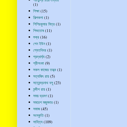
(1)
শিক্ষা
(15)
শিল্পকলা
(1)
শিশিরকুমার মিত্র
(1)
শিশুতোষ
(11)
শুক্র
(16)
শেন ইউন
(1)
শ্বেতবিবর
(1)
শ্রদ্ধার্ঘ্য
(2)
শ্রীলংকা
(9)
সকল কাজের তত্ত্ব
(1)
সত্যজিৎ রায়
(5)
সত্যেন্দ্রনাথ বসু
(23)
সন্দীপ রায়
(1)
সময় ভ্রমণ
(1)
সমরেশ মজুমদার
(1)
সমাজ
(45)
সংস্কৃতি
(1)
সাহিত্য
(109)