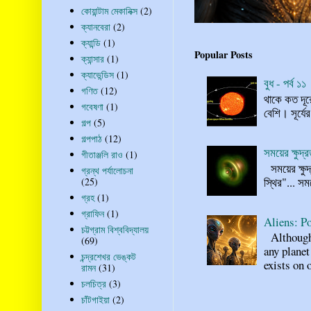
কোয়ান্টাম মেকানিক্স
(2)
ক্যানবেরা
(2)
ক্যান্ডি
(1)
Popular Posts
ক্যান্সার
(1)
ক্যাভেন্ডিস
(1)
বুধ - পর্ব ১১
গণিত
(12)
থাকে কত দূর
গবেষণা
(1)
বেশি। সূর্যে
গল্প
(5)
গল্পপাঠ
(12)
সময়ের ক্ষুদ
গীতাঞ্জলি রাও
(1)
সময়ের ক্ষুদ
গ্রন্থ পর্যালোচনা
স্থির"... স
(25)
গ্রহ
(1)
গ্রাফিন
(1)
Aliens: Po
চট্টগ্রাম বিশ্ববিদ্যালয়
Although n
(69)
any planet
চন্দ্রশেখর ভেঙ্কট
exists on o
রামন
(31)
চলচিত্র
(3)
চাঁটগাইয়া
(2)