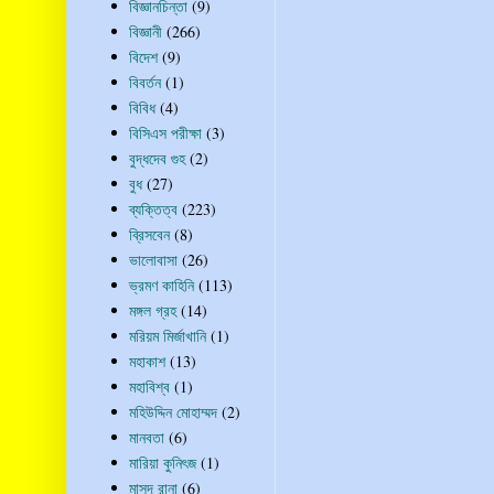
বিজ্ঞানচিন্তা
(9)
বিজ্ঞানী
(266)
বিদেশ
(9)
বিবর্তন
(1)
বিবিধ
(4)
বিসিএস পরীক্ষা
(3)
বুদ্ধদেব গুহ
(2)
বুধ
(27)
ব্যক্তিত্ব
(223)
ব্রিসবেন
(8)
ভালোবাসা
(26)
ভ্রমণ কাহিনি
(113)
মঙ্গল গ্রহ
(14)
মরিয়ম মির্জাখানি
(1)
মহাকাশ
(13)
মহাবিশ্ব
(1)
মহিউদ্দিন মোহাম্মদ
(2)
মানবতা
(6)
মারিয়া কুনিৎজ
(1)
মাসুদ রানা
(6)