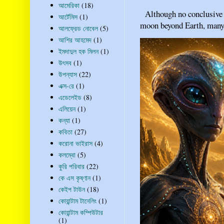
আমেরিকা
(18)
Although no conclusive ev
আর্টেমিস
(1)
moon beyond Earth, many pe
আলফ্রেড নোবেল
(5)
আশির আহমেদ
(1)
ইমদাদুল হক মিলন
(1)
উৎসব
(1)
উপন্যাস
(22)
এক্স-রে
(1)
এডেলেইড
(8)
এলিয়েন
(1)
কন্যা
(1)
কবিতা
(27)
করোনা ভাইরাস
(4)
কলম্বো
(5)
কুরি পরিবার
(22)
কে এস কৃষ্ণান
(1)
কেইপ টাউন
(18)
কোয়ান্টাম টানেলিং
(1)
কোয়ান্টাম কম্পিউটার
(1)