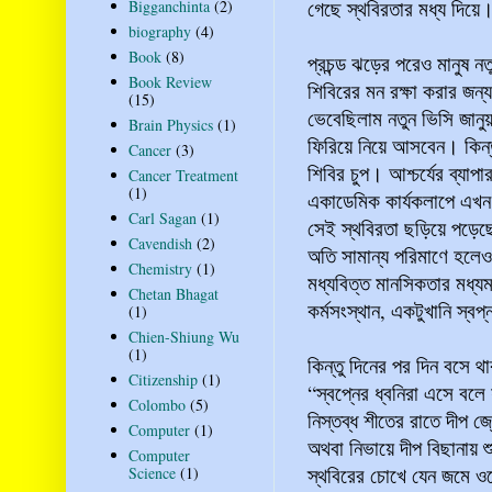
গেছে স্থবিরতার মধ্য দিয়
Bigganchinta
(2)
biography
(4)
Book
(8)
প্রচন্ড ঝড়ের পরেও মানুষ ন
Book Review
শিবিরের মন রক্ষা করার জন্
(15)
ভেবেছিলাম নতুন ভিসি জানুয়
Brain Physics
(1)
ফিরিয়ে নিয়ে আসবেন। কিন্ত
Cancer
(3)
শিবির চুপ। আশ্চর্যের ব্যাপ
Cancer Treatment
(1)
একাডেমিক কার্যকলাপে এখন অ
Carl Sagan
(1)
সেই স্থবিরতা ছড়িয়ে পড়েছ
Cavendish
(2)
অতি সামান্য পরিমাণে হলেও
Chemistry
(1)
মধ্যবিত্ত মানসিকতার মধ্য
Chetan Bhagat
কর্মসংস্থান, একটুখানি স্বপ
(1)
Chien-Shiung Wu
(1)
কিন্তু দিনের পর দিন বসে 
Citizenship
(1)
“স্বপ্নের ধ্বনিরা এসে বলে
Colombo
(5)
নিস্তব্ধ শীতের রাতে দীপ জ্
Computer
(1)
অথবা নিভায়ে দীপ বিছানায় শ
Computer
স্থবিরের চোখে যেন জমে
Science
(1)