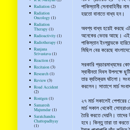
পাকিস্তানী সেনাবাহিনীর নাম
Radiation
(2)
হয়তো বানাতে বাধ্য হন।
Radiation
Oncology
(1)
Radiation
অবশ্য বাধ্য হয়েই করছে এট
Therapy
(1)
অনেকের ভেতর আছে। এই তো
Radioactivity
(1)
পাকিস্তান ইংল্যান্ডকে হারি
Radiotherapy
(1)
মিছিল বের করেছে বাংলাদ
Ranjana
Srivastava
(1)
Reaction
(1)
সরকারি প্রচারমাধ্যমের ক
Recitaion
(3)
স্বাধীনতা দিবস উপলক্ষে ছু
Research
(1)
তার ব্যতিক্রম ঘটলো। সংব
Review
(3)
করলেন। সাতাশে মার্চ সংব
Road Accident
(2)
Rontgen
(1)
২৭ মার্চ সকালেই পেপারে
Samaresh
মার্চ সকাল থেকেই সোহরাওয়া
Majumdar
(1)
তৈরি করতে দেয়নি। তাদের
Saratchandra
Chattopadhyay
হবে। কিন্তু তারা তা করতে 
(1)
ট্রাক পাশাপাশি দাঁড় করিয়ে