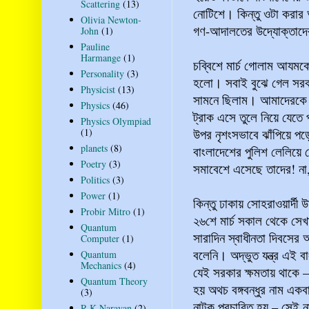
Scattering
(13)
নোটিশে। কিন্তু ওটা করার 
Olivia Newton-
গণ-আদালতের উদ্যোক্তাদ
John
(1)
Pauline
Harmange
(1)
চব্বিশে মার্চ গোলাম আযমক
Personality
(3)
হলো। সবাই বুঝে গেল সরকারে
Physicist
(13)
সামনে ছিলাম। আমাদেরকে 
Physics
(46)
ট্রাক এসে তুলে নিয়ে যেতে প
Physics Olympiad
উপর নৃশংসভাবে ঝাঁপিয়ে পড়েছ
(1)
planets
(8)
বাংলাদেশের পুলিশ লেলিয়ে 
Poetry
(3)
সমাবেশে এসেছে তাদের! না,
Politics
(3)
Power
(1)
কিন্তু ঢাকায় সোহরাওয়ার্দ
Probir Mitro
(1)
২৬শে মার্চ সকাল থেকে সেখা
Quantum
সারাদিন স্বাধীনতা দিবসের
Computer
(1)
বলেনি। অদ্ভুত যন্ত্র এই 
Quantum
Mechanics
(4)
যেই সরকার ক্ষমতায় থাকে –
Quantum Theory
হয় অথচ বঙ্গবন্ধুর নাম একব
(3)
নাটক প্রচারিত হয় – সেই ন
R K Narayan
(2)