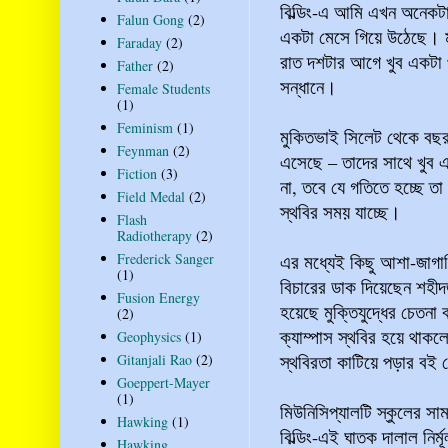
বিল্ডিং-এ আমি এখন অনেকট
Falun Gong
(2)
একটা মেসে গিয়ে উঠেছে। ম
Faraday
(2)
রাত দশটার আগে খুব একটা 
Father
(2)
সন্ধানে।
Female Students
(1)
Feminism
(1)
মুকিতভাই সিলেট থেকে বছ
Feynman
(2)
এসেছে – তাদের সাথে খুব 
Fiction
(3)
না, তবে যে গতিতে হচ্ছে তা
Field Medal
(2)
স্থবির সময় যাচ্ছে।
Flash
Radiotherapy
(2)
এর মধ্যেই কিছু আশা-জাগা
Frederick Sanger
(1)
বিচারের ডাক দিয়েছেন শহীদজ
Fusion Energy
হয়েছে মুক্তিযুদ্ধের চেতনা
(2)
ক্যাম্পাস স্থবির হয়ে থাক
Geophysics
(1)
স্থবিরতা কাটিয়ে পড়ার ব
Gitanjali Rao
(2)
Goeppert-Mayer
(1)
মিউনিসিপ্যালটি স্কুলের সা
Hawking
(1)
বিল্ডিং-এই ঘাতক দালাল নি
Hawking