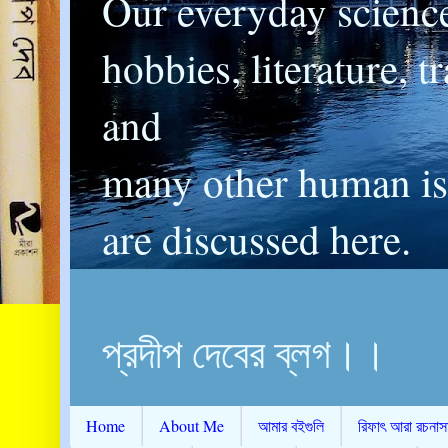
Our everyday scienc
hobbies, literature, t
and
many other human is
are discussed here.
প্রদীপ দেবের ব্লগ।।
Home
About Me
আমার বইগুলি
রিফাৎ আরা রচনাস