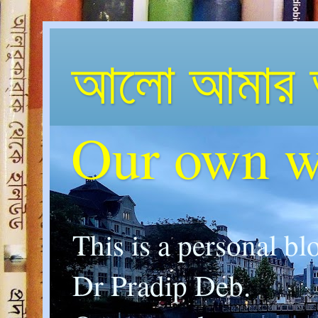
আলো আমার 
Our own w
This is a personal bl
Dr Pradip Deb.