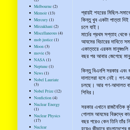
Melbourne
(2)
প্রায়ই শহরের মিছিল-সমা
Memoir
(13)
কিন্তু খুব একটা পাত্তা দ
Mercury
(1)
চলে যাই।
Mirzakhani
(2)
Miscellaneous
(4)
মার্চের প্রথম সপ্তাহ থেকে
mob justice
(1)
আযমের বিচারের দাবিতে সমাব
Moon
(3)
একাত্তরে এরকম মানুষগুলি
movie
(3)
বছর পর আবার জেগেছে মান
NASA
(1)
Neptune
(1)
কিন্তু বিএনপি সরকার এবং জ
News
(1)
দালালেরা বসে নেই। গণ-আদ
Nobel Lauriate
চলছে। আর গণ-আদালত বাঞ্চ
(3)
Nobel Prize
(12)
শিবির।
Nonfiction
(4)
Nuclear Energy
সরকার এখানে রাজনৈতিক কূটন
(1)
গোলাম আযমের বিরুদ্ধে কা
Nuclear Physics
বছর পরেও কেন তিনি তাঁর ন
(17)
Nuclear
হয়েও কীভাবে বাংলাদেশের 