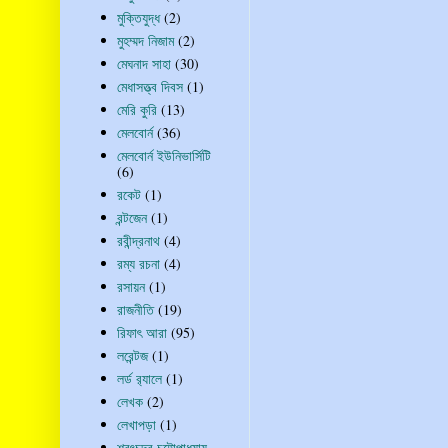
মুক্তিযুদ্ধ
(2)
মুহম্মদ নিজাম
(2)
মেঘনাদ সাহা
(30)
মেধাসত্ত্ব দিবস
(1)
মেরি কুরি
(13)
মেলবোর্ন
(36)
মেলবোর্ন ইউনিভার্সিটি
(6)
রকেট
(1)
রন্টজেন
(1)
রবীন্দ্রনাথ
(4)
রম্য রচনা
(4)
রসায়ন
(1)
রাজনীতি
(19)
রিফাৎ আরা
(95)
লরেন্টজ
(1)
লর্ড র‍্যালে
(1)
লেখক
(2)
লেখাপড়া
(1)
শরৎচন্দ্র চট্টোপাধ্যায়