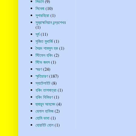
সিডনি
(9)
সিনেমা
(10)
সুপারহিরো
(1)
সুব্রাহ্মনিয়ান চন্দ্রশেখর
(1)
সূর্য
(11)
সৃজিত মুখার্জি
(1)
সৈয়দ শামসুল হক
(1)
স্টিফেন হকিং
(2)
স্টিভ জবস
(1)
স্মরণ
(24)
স্মৃতিচারণ
(187)
স্যাটেলাইট
(8)
হকিং তাপমাত্রা
(1)
হকিং বিকিরণ
(1)
হুমায়ূন আহমেদ
(4)
হেলাল হাফিজ
(2)
হোমি ভাবা
(1)
হোয়াইট হোল
(1)