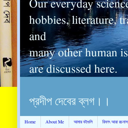
Our everyday scienc
hobbies, literature, t
and
many other human is
are discussed here.
প্রদীপ দেবের ব্লগ।।
Home
About Me
আমার বইগুলি
রিফাৎ আরা রচনাস