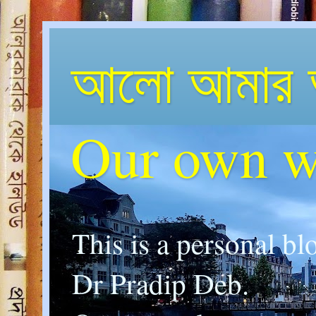
আলো আমার 
Our own w
This is a personal bl
Dr Pradip Deb.