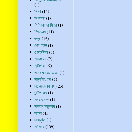
(1)
শিক্ষা
(15)
শিল্পকলা
(1)
শিশিরকুমার মিত্র
(1)
শিশুতোষ
(11)
শুক্র
(16)
শেন ইউন
(1)
শ্বেতবিবর
(1)
শ্রদ্ধার্ঘ্য
(2)
শ্রীলংকা
(9)
সকল কাজের তত্ত্ব
(1)
সত্যজিৎ রায়
(5)
সত্যেন্দ্রনাথ বসু
(23)
সন্দীপ রায়
(1)
সময় ভ্রমণ
(1)
সমরেশ মজুমদার
(1)
সমাজ
(45)
সংস্কৃতি
(1)
সাহিত্য
(109)