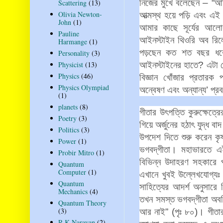
নিজের
মুখে
বলেছেন
– “
আ
Scattering
(13)
Olivia Newton-
আত্মস্থ
হয়ে
পড়ি
এবং
এই
John
(1)
আমার
কাছে
সূর্যের
আলো
Pauline
আইনস্টাইন
থিওরি
অব
রিল
Harmange
(1)
পড়ছেন
কত
শত
বছর
ধর
Personality
(3)
আইনস্টাইনের
হাতে
?
এটা
Physicist
(13)
Physics
(46)
বিজ্ঞান
খোঁজার
প্রতারক
প
Physics Olympiad
অন্বেষণ
এবং
অন্যান্য
’
প্র
(1)
planets
(8)
গীতার
উৎপত্তি
কুরুক্ষেত্রে
Poetry
(3)
গিয়ে
অর্জুনের
হঠাৎ
যুদ্ধ
বাদ
Politics
(3)
উপদেশ
দিতে
শুরু
করেন
কৃ
Power
(1)
ভগবদ্‌গীতা।
মহাভারতে
এ
Probir Mitro
(1)
বিভিন্ন
উদাহরণ
সহকারে
Quantum
Computer
(1)
এখানে
খুবই
উল্লেখযোগ্যঃ
Quantum
সাহিত্যের
আদর্শ
অনুসারে
Mechanics
(4)
তখন
সমস্ত
ভগবদ্‌গীতা
অব
Quantum Theory
(3)
আর
নাই
” (
পৃঃ
৮০
)
।
গীতা
R K Narayan
(2)