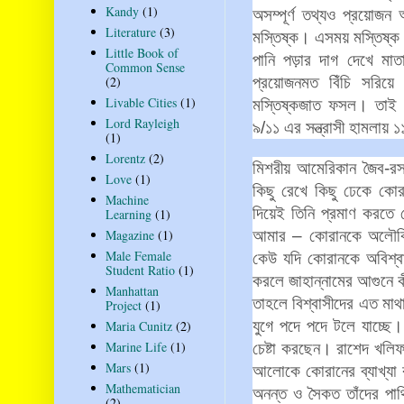
Kandy
(1)
অসম্পূর্ণ
তথ্যও
প্রয়োজন
অ
Literature
(3)
মস্তিষ্ক।
এসময়
মস্তিষ্ক
Little Book of
পানি
পড়ার
দাগ
দেখে
মাত
Common Sense
প্রয়োজনমত
বিঁচি
সরিয়ে
(2)
Livable Cities
(1)
মস্তিষ্কজাত
ফসল।
তাই
Lord Rayleigh
৯
/
১১
এর
সন্ত্রাসী
হামলায়
১
(1)
Lorentz
(2)
মিশরীয়
আমেরিকান
জৈব
-
রস
Love
(1)
কিছু
রেখে
কিছু
ঢেকে
কোর
Machine
দিয়েই
তিনি
প্রমাণ
করতে
Learning
(1)
আমার
–
কোরানকে
অলৌক
Magazine
(1)
Male Female
কেউ
যদি
কোরানকে
অবিশ্ব
Student Ratio
(1)
করলে
জাহান্নামের
আগুনে
Manhattan
তাহলে
বিশ্বাসীদের
এত
মাথ
Project
(1)
যুগে
পদে
পদে
টলে
যাচ্ছে।
Maria Cunitz
(2)
Marine Life
(1)
চেষ্টা
করছেন।
রাশেদ
খলিফ
Mars
(1)
আলোকে
কোরানের
ব্যাখ্যা
Mathematician
অনন্ত
ও
সৈকত
তাঁদের
পার্
(2)