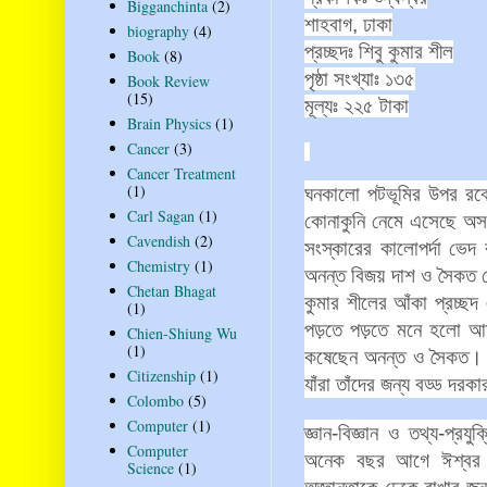
Bigganchinta
(2)
শাহবাগ
,
ঢাকা
biography
(4)
প্রচ্ছদঃ
শিবু
কুমার
শীল
Book
(8)
পৃষ্ঠা
সংখ্যাঃ
১৩৫
Book Review
(15)
মূল্যঃ
২২৫
টাকা
Brain Physics
(1)
Cancer
(3)
Cancer Treatment
(1)
ঘনকালো
পটভূমির
উপর
রক
Carl Sagan
(1)
কোনাকুনি
নেমে
এসেছে
অস
Cavendish
(2)
সংস্কারের
কালোপর্দা
ভেদ
Chemistry
(1)
অনন্ত
বিজয়
দাশ
ও
সৈকত
Chetan Bhagat
কুমার
শীলের
আঁকা
প্রচ্ছদ
(1)
পড়তে
পড়তে
মনে
হলো
আ
Chien-Shiung Wu
(1)
কষেছেন
অনন্ত
ও
সৈকত।
Citizenship
(1)
যাঁরা
তাঁদের
জন্য
বড্ড
দরকা
Colombo
(5)
Computer
(1)
জ্ঞান
-
বিজ্ঞান
ও
তথ্য
-
প্রযুক
Computer
অনেক
বছর
আগে
ঈশ্বর
Science
(1)