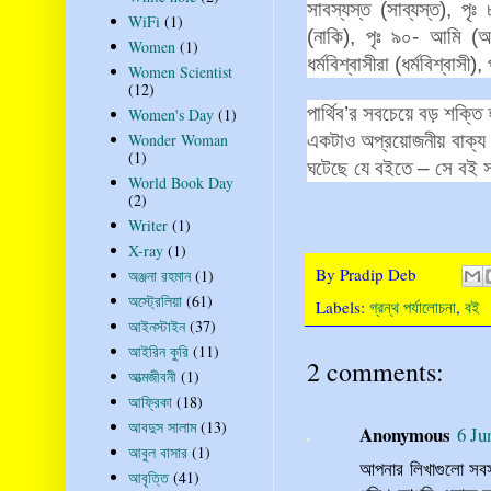
সাবস্যস্ত
(
সাব্যস্ত
),
পৃঃ
WiFi
(1)
(
নাকি
),
পৃঃ
৯০
-
আমি
(
আ
Women
(1)
ধর্মবিশ্বাসীরা
(
ধর্মবিশ্বাসী
),
Women Scientist
(12)
পার্থিব
’
র
সবচেয়ে
বড়
শক্তি
Women's Day
(1)
একটাও
অপ্রয়োজনীয়
বাক্য
Wonder Woman
(1)
ঘটেছে
যে
বইতে
–
সে
বই
World Book Day
(2)
Writer
(1)
X-ray
(1)
By
Pradip Deb
অঞ্জনা রহমান
(1)
অস্ট্রেলিয়া
(61)
Labels:
গ্রন্থ পর্যালোচনা
,
বই
আইনস্টাইন
(37)
আইরিন কুরি
(11)
2 comments:
আত্মজীবনী
(1)
আফ্রিকা
(18)
আবদুস সালাম
(13)
Anonymous
6 Ju
আবুল বাসার
(1)
আপনার লিখাগুলো সবস
আবৃত্তি
(41)