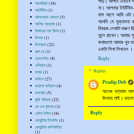
পড়ি। আপনি এভাবে আম
আমেরিকা
(18)
না। আপনার ইউটিউব-এ
আর্টেমিস
(1)
মাস আগে আমি ওটা দ
আলফ্রেড নোবেল
(5)
আপনি যে মুক্তমনা ব
আশির আহমেদ
(1)
বিষয়ক লেখাটা দারুণ
ইমদাদুল হক মিলন
(1)
তুলে রাখেন। আবার পৃষ
উৎসব
(1)
কথাগুলো আমার খুব ভা
উপন্যাস
(22)
একটা লিখা লিখবেন ।
এক্স-রে
(1)
Reply
এডেলেইড
(8)
এলিয়েন
(1)
Replies
কন্যা
(1)
কবিতা
(27)
Pradip Deb
করোনা ভাইরাস
(4)
অনেক ধন্যবাদ আম
কলম্বো
(5)
উৎসাহ পাই। ভালো
কুরি পরিবার
(22)
কে এস কৃষ্ণান
(1)
Reply
কেইপ টাউন
(18)
কোয়ান্টাম টানেলিং
(1)
কোয়ান্টাম কম্পিউটার
(1)