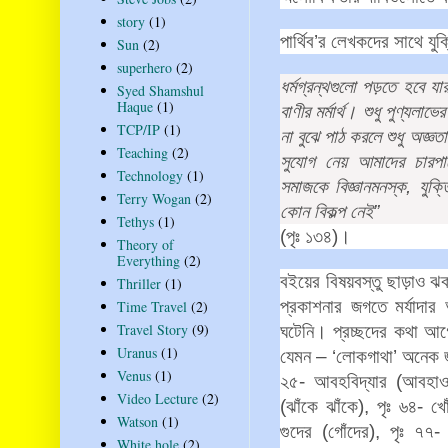
story
(1)
পার্থিব
’
র
লেখকদের
সাথে
যুক
Sun
(2)
superhero
(2)
ধর্মগ্রন্থগুলো
পড়তে
হবে
যা
Syed Shamshul
Haque
(1)
বাণীর
মর্মার্থ।
শুধু
পুণ্যলাভের
TCP/IP
(1)
না
বুঝে
পাঠ
করলে
শুধু
অজ্ঞত
Teaching
(2)
সুযোগ
নেয়
আমাদের
চারপা
Technology
(1)
সমাজকে
বিজ্ঞানমনস্ক
,
যুক্ত
Terry Wogan
(2)
কোন
বিকল্প
নেই
”
Tethys
(1)
(
পৃঃ
১৩৪
)
।
Theory of
Everything
(2)
বইয়ের
বিষয়বস্তু
ছাড়াও
ঝ
Thriller
(1)
প্রকাশনার
জগতে
মর্যাদার
Time Travel
(2)
Travel Story
(9)
ঘটেনি।
প্রচ্ছদের
কথা
আগ
Uranus
(1)
যেমন
– ‘
লোকগাথা
’
অনেক
Venus
(1)
২৫
-
আবহবিদ্যার
(
আবহাওয
Video Lecture
(2)
(
ঝাঁকে
ঝাঁকে
),
পৃঃ
৬৪
-
খো
Watson
(1)
গুদের
(
গোঁদের
),
পৃঃ
৭৭
White hole
(2)