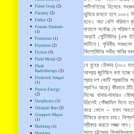
Falun Gong
(2)
পাটিগণিতের
হিসেবে
সহজভ
Faraday
(2)
ডুবিয়ে
রাখতে
হলে
১০৮০
ম
Father
(2)
হবে।
অত
বেশি
পরিমাণ
বৃষ
Female Students
বাতাসে
সর্বোচ্চ
যে
পরিমাণ
জ
(1)
আড়াই
সেন্টিমিটার
(
এক
ইঞ
Feminism
(1)
মাটিতে।
পৃথিবীর
সবগুলো
Feynman
(2)
কিলোমিটার
গভীর
পানির
দর
Fiction
(3)
Field Medal
(2)
যে
নুহের
নৌকায়
(
৩০০
হা
Flash
Radiotherapy
(2)
আশ্রয়
জুটেছিল
বলা
হচ্ছে
Frederick Sanger
প্রায়
দশ
কোটি
প্রজাতির
প্
(1)
প্রাণিও
আছে
)
কীভাবে
ঠাঁই
Fusion Energy
(2)
দিনের
খাবার
-
দাবারও
নৌকা
Geophysics
(1)
উঠলেই
গোঁজামিল
দিতে
হব
Gitanjali Rao
(2)
করে
ফেলে
–
তখন
অহংব
Goeppert-Mayer
টিকিয়ে
রাখতে
চায়।
বিশ্বা
(1)
স্বীকার
করতে
লজ্জা
পান।
Hawking
(1)
সালে
চট্টগ্রাম
বিশ্ববিদ্যালয়
Hawking