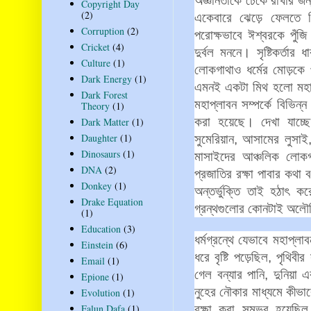
অজ্ঞানতাকে
ঢেকে
রাখার
জন
Copyright Day
(2)
একেবারে
ঝেড়ে
ফেলতে
Corruption
(2)
পরোক্ষভাবে
ঈশ্বরকে
পুঁজি
Cricket
(4)
দুর্বল
মননে।
সৃষ্টিকর্তার
ধা
Culture
(1)
লোকগাথাও
ধর্মের
মোড়কে
Dark Energy
(1)
এমনই
একটা
মিথ
হলো
মহ
Dark Forest
মহাপ্লাবন
সম্পর্কে
বিভিন্ন
Theory
(1)
করা
হয়েছে।
দেখা
যাচ্ছে
Dark Matter
(1)
Daughter
(1)
সুমেরিয়ান
,
আসামের
লুসাই
Dinosaurs
(1)
মাসাইদের
আঞ্চলিক
লোকগা
DNA
(2)
প্রজাতির
রক্ষা
পাবার
কথা
ব
Donkey
(1)
অন্তর্ভুক্তি
তাই
হঠাৎ
কর
Drake Equation
গ্রন্থগুলোর
কোনটাই
অলৌ
(1)
Education
(3)
ধর্মগ্রন্থে
যেভাবে
মহাপ্লাব
Einstein
(6)
ধরে
বৃষ্টি
পড়েছিল
,
পৃথিবীর
Email
(1)
গেল
বন্যার
পানি
,
দুনিয়া
এ
Epione
(1)
নুহের
নৌকার
মাধ্যমে
কীভাব
Evolution
(1)
রক্ষা
করা
সম্ভব
হয়েছিল
Falun Dafa
(1)