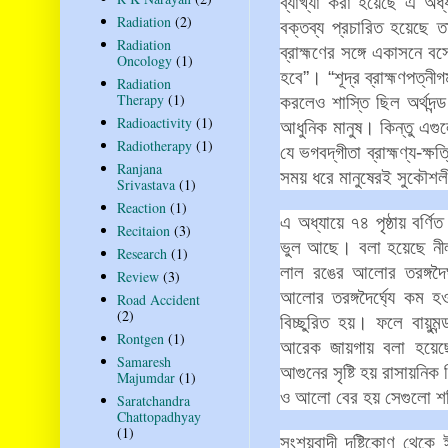
ব্যাখ্যা
করা
হয়েছে
এ
অধ্
Radiation
(2)
বক্তব্য
প্রচারিত
হয়েছে
ত
Radiation
ব্রাহ্মণের
সঙ্গে
একাসনে
বস
Oncology
(1)
হবে
”
।
“
শূদ্র
ব্রাহ্মণপত্নী
Radiation
Therapy
(1)
করলেও
শাস্তি
ছিল
অর্থদন্ড
Radioactivity
(1)
আধুনিক
মানুষ।
কিন্তু
এগু
Radiotherapy
(1)
যে
ভগবদ্‌গীতা
ব্রাহ্মণ্য
-
ক্ষত
Ranjana
সময়
ধরে
মানুষেরই
সুকৌশল
Srivastava
(1)
Reaction
(1)
এ
অধ্যায়ে
৭৪
পৃষ্ঠায়
বর্ণিত
Recitaion
(3)
ভুল
আছে।
বলা
হয়েছে
নী
Research
(1)
লাল
রঙের
আলোর
তরঙ্গদৈর্
Review
(3)
আলোর
তরঙ্গদৈর্ঘ্যে
কম
হও
Road Accident
(2)
বিচ্ছুরিত
হয়।
ফলে
বায়ুমন
Rontgen
(1)
আরেক
জায়গায়
বলা
হয়েছ
Samaresh
আগুনের
সৃষ্টি
হয়
রাসায়নিক
Majumdar
(1)
ও
আলো
বের
হয়
সেগুলো
শ
Saratchandra
Chattopadhyay
(1)
সংশয়বাদী
দৃষ্টিকোণ
থেকে