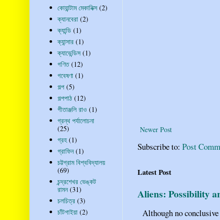
কোয়ান্টাম মেকানিক্স
(2)
ক্যানবেরা
(2)
ক্যান্ডি
(1)
ক্যান্সার
(1)
ক্যাভেন্ডিস
(1)
গণিত
(12)
গবেষণা
(1)
গল্প
(5)
গল্পপাঠ
(12)
গীতাঞ্জলি রাও
(1)
গ্রন্থ পর্যালোচনা
(25)
Newer Post
গ্রহ
(1)
Subscribe to:
Post Comm
গ্রাফিন
(1)
চট্টগ্রাম বিশ্ববিদ্যালয়
(69)
Latest Post
চন্দ্রশেখর ভেঙ্কট
রামন
(31)
Aliens: Possibility 
চলচিত্র
(3)
চাঁটগাইয়া
(2)
Although no conclusive ev