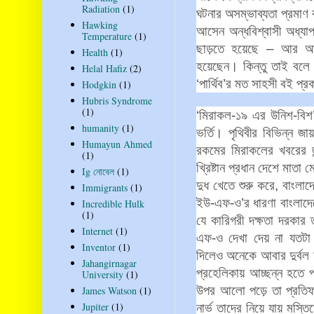
Radiation
(1)
ঘটনার
অসম্ভাব্যতা
প্রমাণ
Hawking
আসেন
অন্ধবিশ্বাসী
অধ্য
Temperature
(1)
ছাড়তে
হয়েছে
–
আর
অন
Health
(1)
হয়েছেন।
কিন্তু
তাই
বলে
Helal Hafiz
(2)
‘
পার্থিব
’
র
মত
সাহসী
বই
প্র
Hodgkin
(1)
Hubris Syndrome
(1)
‘
মিরাকল
-
১৯
এর
উনিশ
-
বিশ
humanity
(1)
ভর্তি।
পৃথিবীর
বিভিন্ন
জায়
Humayun Ahmed
রকমের
মিরাকলের
খবরের
(1)
খ্রিষ্টান
প্রধান
দেশে
মাতা
ম
Ig নোবেল
(1)
দুধ
খেতে
শুরু
করে
,
বাংলাদ
Immigrants
(1)
ইউ
-
এফ
-
ও
’
র
ধারণা
বাংলাদে
Incredible Hulk
(1)
যে
কারিগরী
দক্ষতা
দরকার
Internet
(1)
এফ
-
ও
দেখা
দেয়
না
যতটা
Inventor
(1)
দিলেও
অনেকে
আবার
দুর্বল
Jahangirnagar
প্রহেলিকায়
আচ্ছন্ন
হতে
University
(1)
উপর
আলো
পড়ে
তা
প্রতি
James Watson
(1)
Jupiter
(1)
নার্ভ
তাদের
নিয়ে
যায়
মস্তি