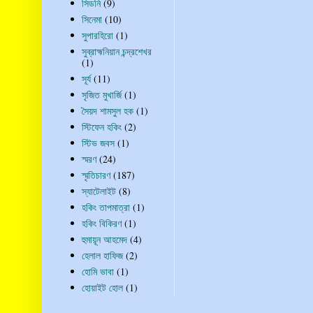
সিডনি
(9)
সিনেমা
(10)
সুপারহিরো
(1)
সুব্রাহ্মনিয়ান চন্দ্রশেখর
(1)
সূর্য
(11)
সৃজিত মুখার্জি
(1)
সৈয়দ শামসুল হক
(1)
স্টিফেন হকিং
(2)
স্টিভ জবস
(1)
স্মরণ
(24)
স্মৃতিচারণ
(187)
স্যাটেলাইট
(8)
হকিং তাপমাত্রা
(1)
হকিং বিকিরণ
(1)
হুমায়ূন আহমেদ
(4)
হেলাল হাফিজ
(2)
হোমি ভাবা
(1)
হোয়াইট হোল
(1)