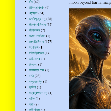
চাঁদ
(49)
moon beyond Earth, many pe
চিকিৎসাবিজ্ঞান
(9)
ছোটগল্প
(54)
জগদীশচন্দ্র বসু
(28)
জীবপদার্থবিজ্ঞান
(32)
জীববিজ্ঞান
(7)
জেমস ওয়াটসন
(1)
জ্যোতির্বিজ্ঞান
(177)
টপোলজি
(1)
টাইম ট্রাভেল
(1)
ডাইনোসর
(1)
ডিএনএ
(1)
তাবাসসুম নাজ
(1)
দর্শন
(23)
দস্তয়ভস্কি
(1)
দুর্ঘটনা
(1)
দেবেন্দ্রমোহন বসু
(1)
নাটক
(1)
নারী
(8)
নারী দিবস
(1)