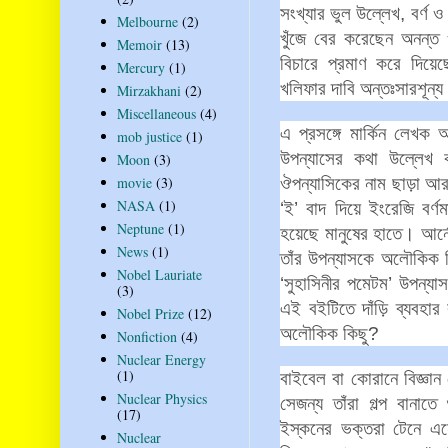
সংখ্যার
ভুল
উল্লেখ
,
বর্ণ
ও
Melbourne
(2)
খুঁজে
বের
করেছেন
অনন্ত
Memoir
(13)
বিচারে
প্রমাণ
করে
দিয়ে
Mercury
(1)
খলিফার
দাবি
অন্তঃসারশূন্
Mirzakhani
(2)
Miscellaneous
(4)
এ
প্রসঙ্গে
মার্কিন
লেখক
আ
mob justice
(1)
উপন্যাসের
কথা
উল্লেখ
Moon
(3)
ঔপন্যাসিকের
নাম
ছাড়া
আ
movie
(3)
NASA
(1)
‘
ই
’
বাদ
দিয়ে
ইংরেজি
বর্ণ
Neptune
(1)
হয়েছে
মানুষের
হাতে।
আর্ন
News
(1)
তাঁর
উপন্যাসকে
অলৌকিক
Nobel Lauriate
‘
সুহাসিনীর
পমেটম
’
উপন্যাস
(3)
এই
বইটিতে
দাঁড়ি
ব্যবহার
Nobel Prize
(12)
অলৌকিক
কিছু
?
Nonfiction
(4)
Nuclear Energy
(1)
বাইবেল
বা
কোরানে
বিজ্ঞান
Nuclear Physics
সেজন্য
তাঁরা
গল্প
বানাতে
(17)
ইস্‌কনের
ভক্তরা
টেনে
এন
Nuclear