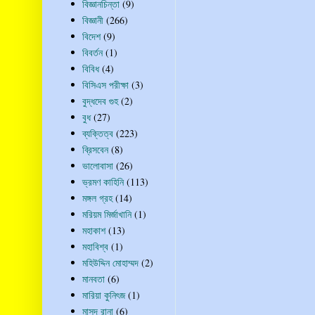
বিজ্ঞানচিন্তা
(9)
বিজ্ঞানী
(266)
বিদেশ
(9)
বিবর্তন
(1)
বিবিধ
(4)
বিসিএস পরীক্ষা
(3)
বুদ্ধদেব গুহ
(2)
বুধ
(27)
ব্যক্তিত্ব
(223)
ব্রিসবেন
(8)
ভালোবাসা
(26)
ভ্রমণ কাহিনি
(113)
মঙ্গল গ্রহ
(14)
মরিয়ম মির্জাখানি
(1)
মহাকাশ
(13)
মহাবিশ্ব
(1)
মহিউদ্দিন মোহাম্মদ
(2)
মানবতা
(6)
মারিয়া কুনিৎজ
(1)
মাসুদ রানা
(6)