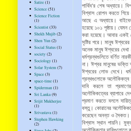
Satire
(1)
পার্থিব
’
র
শেষ
অধ্যায়ে।
বিশ
Science
(51)
বিশ্বাস
রোপন
করতে
গিয়ে
Science Fiction
আছে
এ
অধ্যায়ে।
বাইবে
(1)
Scientist
(33)
হয়েছে
১০১
পৃষ্ঠায়।
যেমন
Shekh Mujib
(2)
করা
হয়েছে।
আবার
একই
Shen Yun
(2)
সৃষ্টির
পরে।
মানুষ
ঈশ্বরের
Social Status
(1)
অনেক
মানুষ
ঈশ্বরের
দেখা
society
(2)
ধর্মগ্রন্থগুলিতে
বর্ণিত
নারকী
Sociology
(1)
না।
ঈশ্বর
মানুষের
ভক্তি
Solar System
(7)
ঈশ্বরের
লোভ
দেখে।
ধর্
Space
(3)
গ্রন্থগুলোকে
অলৌকিকত্ব
space-time
(1)
দাবি
করলে
তা
প্রমাণে
Spiderman
(1)
অলৌকিকত্বের
ব্যাপারে
দে
Sri Lanka
(9)
প্রমাণ
করতে
বললে
দায়িত
Srijit Mukherjee
(1)
বস্তু।
কোরানের
অলৌকিকত
Srivastava
(1)
করেছেন
অনন্ত
ও
সৈকত।
Stephen Hawking
বিশ্বাস
স্থান
পায়নি।
মুক
(2)
অলৌকিকতার
দাবিগুলোতে
Steve Jobs
(2)