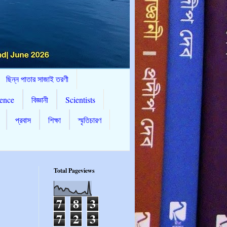
ছিন্ন পাতার সাজাই তরণী
ence
বিজ্ঞানী
Scientists
প্রবাস
শিক্ষা
স্মৃতিচারণ
Total Pageviews
7
8
3
7
2
3