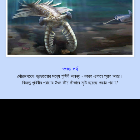
পঞ্চম পর্ব
সৌরজগতের গ্রহগুলোর মধ্যে পৃথিবী অনন্য - কারণ এখানে প্রাণ আছে।
কিন্তু পৃথিবীর প্রাণের উৎস কী? কীভাবে সৃষ্টি হয়েছে প্রথম প্রাণ?