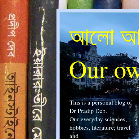
আলো আম
Our ow
This is a personal blog of
Dr Pradip Deb.
Our everyday sciences,
hobbies, literature, travel
and