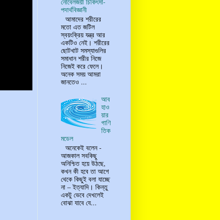
নোবেলজয়ী চিকিৎসা-
পদার্থবিজ্ঞানী
আমাদের শরীরের
মতো এত জটিল
স্বয়ংক্রিয় যন্ত্র আর
একটিও নেই। শরীরের
ছোটখাট সমস্যাগুলির
সমাধান শরীর নিজে
নিজেই করে ফেলে।
অনেক সময় আমরা
জানতেও ...
আব
হাও
য়ার
গাণি
তিক
মডেল
অনেকেই বলেন -
আজকাল সবকিছু
অনিশ্চিত হয়ে উঠছে,
কখন কী হবে তা আগে
থেকে কিছুই বলা যাচ্ছে
না – ইত্যাদি। কিন্তু
একটু ভেবে দেখলেই
বোঝা যাবে যে...