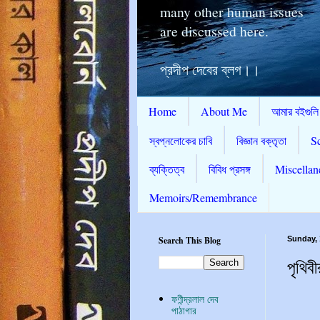
many other human issues
are discussed here.
প্রদীপ দেবের ব্লগ।।
Home
About Me
আমার বইগুলি
স্বপ্নলোকের চাবি
বিজ্ঞান বক্তৃতা
S
ব্যক্তিত্ব
বিবিধ প্রসঙ্গ
Miscellan
Memoirs/Remembrance
Search This Blog
Sunday, 
পৃথিবী
ফণীন্দ্রলাল দেব
পাঠাগার