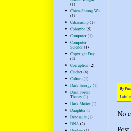
(1)
Chien-Shiung Wu
(1)
Citizenship
(1)
Colombo
(5)
Computer
(1)
Computer
Science
(1)
Copyright Day
(2)
Corruption
(2)
Cricket
(4)
Culture
(1)
Dark Energy
(1)
By
Pra
Dark Forest
Theory
(1)
Labels
Dark Matter
(1)
Daughter
(1)
No 
Dinosaurs
(1)
DNA
(2)
Post
Donkey
(1)