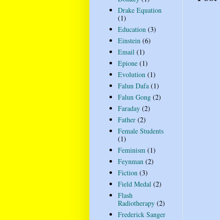
Drake Equation
(1)
Education
(3)
Einstein
(6)
Email
(1)
Epione
(1)
Evolution
(1)
Falun Dafa
(1)
Falun Gong
(2)
Faraday
(2)
Father
(2)
Female Students
(1)
Feminism
(1)
Feynman
(2)
Fiction
(3)
Field Medal
(2)
Flash
Radiotherapy
(2)
Frederick Sanger