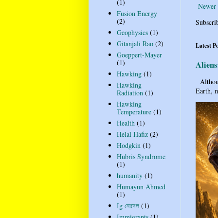
(1)
Newer 
Fusion Energy
(2)
Subscri
Geophysics
(1)
Gitanjali Rao
(2)
Latest P
Goeppert-Mayer
(1)
Aliens
Hawking
(1)
Althoug
Hawking
Earth, m
Radiation
(1)
Hawking
Temperature
(1)
Health
(1)
Helal Hafiz
(2)
Hodgkin
(1)
Hubris Syndrome
(1)
humanity
(1)
Humayun Ahmed
(1)
Ig নোবেল
(1)
Immigrants
(1)