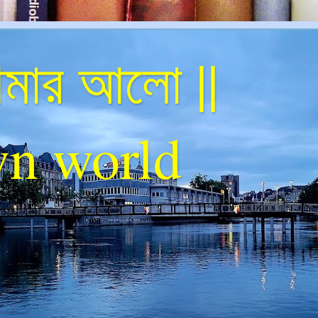
ার আলো ||
n world