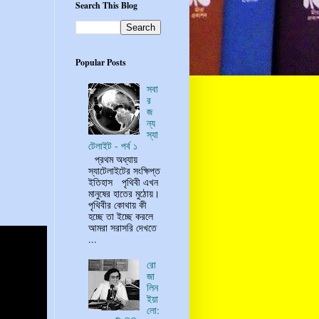
Search This Blog
Popular Posts
সবা
র
জ
ন্য
স্যা
টেলাইট - পর্ব ১
প্রথম অধ্যায়
স্যাটেলাইটের সংক্ষিপ্ত
ইতিহাস পৃথিবী এখন
মানুষের হাতের মুঠোয়।
পৃথিবীর কোথায় কী
হচ্ছে তা ইচ্ছে করলে
আমরা সরাসরি দেখতে
...
রো
জা
লিন
ইয়া
লো: