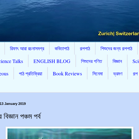
রিফাৎ আরা রচনাসমগ্র
কবিতাপাঠ
গল্পপাঠ
শিশুদের জন্য গল্পপাঠ
cience Talks
ENGLISH BLOG
শিশুদের গণিত
বিজ্ঞান
Sci
eous
পাঠ প্রতিক্রিয়া
Book Reviews
সিনেমা
ভ্রমণ
গল্প
13 January 2019
র বিজ্ঞান পঞ্চম পর্ব