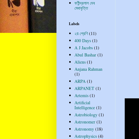
ফণীন্দ্রলাল দেব
মেধাবৃত্তি
Labels
২য় শ্রেণি
(11)
400 Days
(1)
A J Jacobs
(1)
Abul Bashar
(1)
Aliens
(1)
Anjana Rahman
(1)
ARPA
(1)
ARPANET
(1)
Artemis
(1)
Artificial
Intelligence
(1)
Astrobiology
(1)
Astronomer
(1)
Astronomy
(18)
Astrophysics
(4)