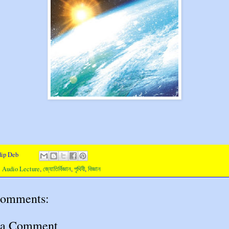
dip Deb
:
Audio Lecture
,
জ্যোতির্বিজ্ঞান
,
পৃথিবী
,
বিজ্ঞান
comments:
 a Comment