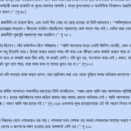
কর্মচারী অথবা ডাকাতি বা খুনের মামলার আসামি। অন্ধ কুসংস্কার ও অলৌকিক বিশ্বাসও বাঙালি
 কারণ।“ (পৃ ৪৮)
ের রাজনীতি যে তখনো ছিল, এবং যতই দিন গেছে তা বেড়ে চলেছে তা তিনি জানতেন। “পাকিস্তানে
ষড়যন্ত্রের মাধ্যমে। জিন্নাহ যতদিন বেঁচেছিলেন প্রকাশ্যে কেউ সাহস পায় নাই। যেদিন মারা গে
র রাজনীতি পুরাপুরি প্রকাশ্যে শুরু হয়েছিল।“ পৃ ৭৮।
মবীর ছিলেন। তাঁর কর্মদর্শনও ছিল পরিষ্কার। “আমি অনেকের মধ্যে একটা জিনিস দেখেছি, কোন 
ে শুধু চিন্তাই করে। চিন্তা করতে করতে সময় নষ্ট করে এবং জীবনে কোন কাজই করতে পারে ন
বনা করে যে কাজটা করব ঠিক করি, তা করেই ফেলি। যদি ভুল হয়, সংশোধন করে নেই। কারণ, য
রই ভুল হতে পারে, যারা কাজ করে না তাদের ভুলও হয় না।“ (পৃ ৮০)
া যদি অন্যায় কাজ করতে বলেন, তার প্রতিবাদ করা এবং তাকে বুঝিতে বলার অধিকার জনগণে
ের বার্ষিক সম্মেলনে সভাপতির বক্তব্যে তিনি বলেছিলেন, “আজ থেকে আমি আর আপনাদের প্রতিষ্ঠ
ব না। ছাত্র প্রতিষ্ঠানের সাথে জড়িত থাকার আর আমার কোনো অধিকার নেই। আমি আপনাদের
চ্ছি। কারণ আমি আর ছাত্র নই।“ (পৃ ১২৬) এখনকার বৃদ্ধ ছাত্রনেতারা এই বই পড়লে নিশ্চয় লজ
 বিরুদ্ধে যেতে শোষকরাও ভয় পায়। শাসকরা যখন শোষক হয় অথবা শোষকদের সাহায্য করতে 
দেশের ও জনগণের মঙ্গল হওয়ার চেয়ে অমঙ্গলই বেশি হয়।“ পৃ ২১০