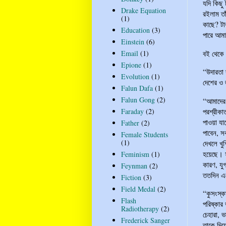
যদি কিছু
Drake Equation
রইলাম তা
(1)
কাছে? ট
Education
(3)
পারে আম
Einstein
(6)
বই থেকে 
Email
(1)
Epione
(1)
“উদারতা 
Evolution
(1)
দেশের ও 
Falun Dafa
(1)
Falun Gong
(2)
“আমাদের
পরশ্রীকা
Faraday
(2)
পাওয়া যা
Father
(2)
পাবেন, স
Female Students
(1)
দেখলে খু
হয়েছে। স
Feminism
(1)
কারণ, যু
Feynman
(2)
ততদিন এদ
Fiction
(3)
Field Medal
(2)
“কুসংস্ক
Flash
পরিষ্কার
Radiotherapy
(2)
চেহারা, 
Frederick Sanger
তাকে দিয়