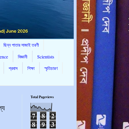
ছিন্ন পাতার সাজাই তরণী
ence
বিজ্ঞানী
Scientists
প্রবাস
শিক্ষা
স্মৃতিচারণ
Total Pageviews
্য
7
8
2
8
9
3