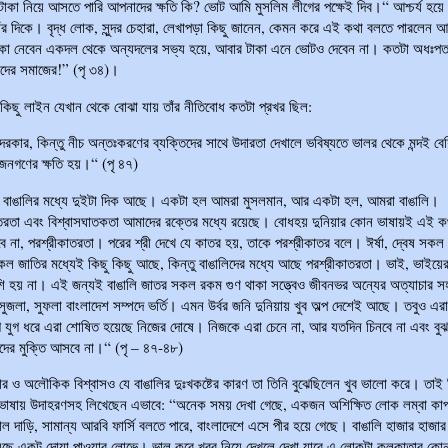
 টাকা নিয়ে আসতে পারি আপনাদের ক্ষতি কি? ভোট আমি মুসলিম লীগের পক্ষেই দিব।“ আশ্চর্য হয়ে 
ঁর দিকে। বৃদ্ধ লোক, সুন্দর চেহারা, লেখাপড়া কিছু জানেন, কেমন করে এই কথা বলতে পারলেন আ
াকা নেবেন একদল থেকে অন্যদলের সভ্য হয়ে, আবার টাকা এনে ভোটও দেবেন না। কতটা অধঃপ
াদের সমাজের!” (পৃ ৩৪)।
কিছু লাইন যেখান থেকে বোঝা যায় তাঁর নীতিবোধ কতটা প্রখর ছিল:
দরকার, কিন্তু নীচ অন্তঃকরণের ব্যক্তিদের সাথে উদারতা দেখালে ভবিষ্যতে ভালর থেকে মন্দই বে
জনগণের ক্ষতি হয়।“ (পৃ ৪৭)
 বাঙালির মধ্যে দুইটা দিক আছে। একটা হল আমরা মুসলমান, আর একটা হল, আমরা বাঙালি।
তরতা এবং বিশ্বাসঘাতকতা আমাদের রক্তের মধ্যে রয়েছে। বোধহয় দুনিয়ার কোন ভাষায়ই এই ক
বে না, পরশ্রীকাতরতা। পরের শ্রী দেখে যে কাতর হয়, তাকে পরশ্রীকাতর বলে। ঈর্ষা, দ্বেষ সকল
কল জাতির মধ্যেই কিছু কিছু আছে, কিন্তু বাঙালিদের মধ্যে আছে পরশ্রীকাতরতা। ভাই, ভাইয়ের
শি হয় না। এই জন্যই বাঙালি জাতর সকল রকম গুণ থাকা সত্ত্বেও জীবনভর অন্যের অত্যাচার স
ুজলা, সুফলা বাংলাদেশ সম্পদে ভর্তি। এমন উর্বর জনি দুনিয়ায় খুব অল্প দেশেই আছে। তবুও এর
গ যুগ ধরে এরা শোষিত হয়েছে নিজের দোষে। নিজকে এরা চেনে না, আর যতদিন চিনবে না এবং বুঝ
ের মুক্তি আসবে না।“ (পৃ – ৪৭-৪৮)
ার ও অলৌকিক বিশ্বাসও যে বাঙালির দুঃখকষ্টের কারণ তা তিনি বুঝেছিলেন খুব ভালো করে। তাই 
 ভাষায় উদাহরণসহ লিখেছেন এভাবে: “অনেক সময় দেখা গেছে, একজন অশিক্ষিত লোক লম্বা কাপড়,
ভাল দাড়ি, সামান্য আরবি ফার্সি বলতে পারে, বাংলাদেশে এসে পীর হয়ে গেছে। বাঙালি হাজার হাজার
েছে একটু দোয়া পাওয়ার লোভে। ভাল করে খবর নিয়ে দেখলে দেখা যাবে এ লোকটা কলকাতার কো