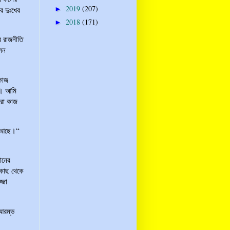
2019
(207)
►
র দুঃখের
2018
(171)
►
র রাজনীতি
লেন
কাজ
া। আমি
ারা কাজ
র আছে।“
ানের
 কাছ থেকে
্জা
আরম্ভ