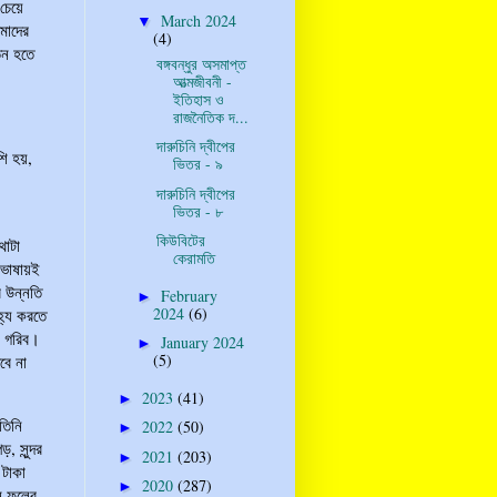
চেয়ে
March 2024
▼
মাদের
(4)
তন হতে
বঙ্গবন্ধুর অসমাপ্ত
আত্মজীবনী -
ইতিহাস ও
রাজনৈতিক দ...
দারুচিনি দ্বীপের
শি হয়,
ভিতর - ৯
দারুচিনি দ্বীপের
ভিতর - ৮
কিউবিটের
থাটা
কেরামতি
 ভাষায়ই
 উন্নতি
February
►
2024
(6)
হ্য করতে
া গরিব।
January 2024
►
(5)
বে না
2023
(41)
►
তিনি
2022
(50)
►
 সুন্দর
2021
(203)
►
 টাকা
2020
(287)
►
ন ফলের