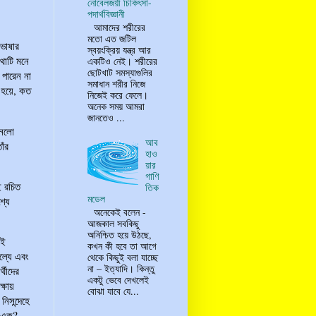
নোবেলজয়ী চিকিৎসা-
পদার্থবিজ্ঞানী
আমাদের শরীরের
মতো এত জটিল
 ভাষার
স্বয়ংক্রিয় যন্ত্র আর
থাটি মনে
একটিও নেই। শরীরের
ছোটখাট সমস্যাগুলির
 পারেন না
সমাধান শরীর নিজে
 হয়ে, কত
নিজেই করে ফেলে।
অনেক সময় আমরা
জানতেও ...
ানলো
আব
াঁর
হাও
য়ার
গাণি
ই রচিত
তিক
মডেল
্যে
অনেকেই বলেন -
আজকাল সবকিছু
অনিশ্চিত হয়ে উঠছে,
বই
কখন কী হবে তা আগে
ল্যে এবং
থেকে কিছুই বলা যাচ্ছে
না – ইত্যাদি। কিন্তু
্থীদের
একটু ভেবে দেখলেই
্ষায়
বোঝা যাবে যে...
নিসন্দেহে
কি এক?