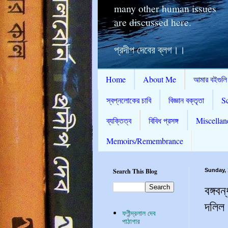
many other human issues
are discussed here.
প্রদীপ দেবের ব্লগ।।
Home
About Me
আমার বইগুলি
স্বপ্নলোকের চাবি
বিজ্ঞান বক্তৃতা
S
ব্যক্তিত্ব
বিবিধ প্রসঙ্গ
Miscellan
Memoirs/Remembrance
Search This Blog
Sunday, 
বঙ্গব
দলিল
ফণীন্দ্রলাল দেব
পাঠাগার