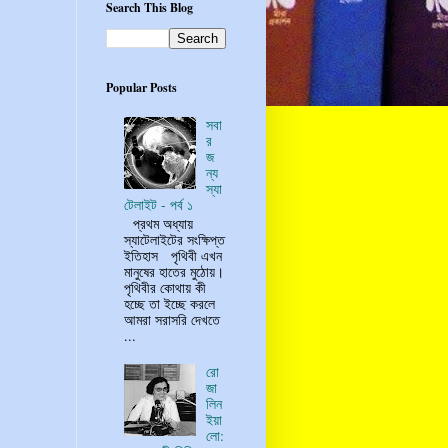
Search This Blog
Popular Posts
সবা
র
জ
ন্য
স্যা
টেলাইট - পর্ব ১
প্রথম অধ্যায়
স্যাটেলাইটের সংক্ষিপ্ত
ইতিহাস পৃথিবী এখন
মানুষের হাতের মুঠোয়।
পৃথিবীর কোথায় কী
হচ্ছে তা ইচ্ছে করলে
আমরা সরাসরি দেখতে
...
রো
জা
লিন
ইয়া
লো: