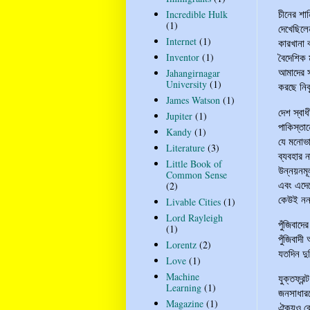
চীনের শান
Incredible Hulk
(1)
দেখেছিলে
Internet
(1)
কারখানা 
Inventor
(1)
বৈদেশিক 
আমাদের স
Jahangirnagar
University
(1)
করছে নি
James Watson
(1)
দেশ স্বা
Jupiter
(1)
পাকিস্তা
Kandy
(1)
যে মনোভা
Literature
(3)
ব্যবহার 
Little Book of
উন্নয়নমূ
Common Sense
এবং এদেশ
(2)
কেউই নন
Livable Cities
(1)
Lord Rayleigh
পুঁজিবাদ
(1)
পুঁজিবাদী
Lorentz
(2)
যতদিন দু
Love
(1)
Machine
যুক্তফ্র
Learning
(1)
জনসাধারণ
Magazine
(1)
ঐক্যও বে