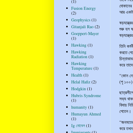
(1)
দোকানের 
Fusion Energy
আর একটা
(2)
Geophysics
(1)
ষড়যন্ত্র
Gitanjali Rao
(2)
শুরু হল 
Goeppert-Mayer
ষড়যন্ত্রে
(1)
Hawking
(1)
তিনি কর্
Hawking
করতে গেল
Radiation
(1)
চিন্তাভা
Hawking
করে তাদে
Temperature
(1)
Health
(1)
“কোন নেত
(পৃ ১০০)
Helal Hafiz
(2)
Hodgkin
(1)
ছাত্রলীগ
Hubris Syndrome
সভ্য থাক
(1)
বিদায় নি
humanity
(1)
পেতেন।
Humayun Ahmed
(1)
“জনমতের
Ig নোবেল
(1)
করে তখন 
Immigrants
(1)