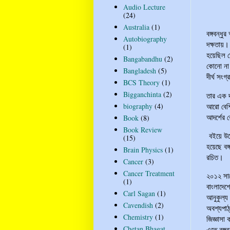
Audio Lecture
(24)
Australia
(1)
বঙ্গবন্ধু
Autobiography
দক্ষতায়।
(1)
হয়েছিল স
Bangabandhu
(2)
কোনো না 
Bangladesh
(5)
দীর্ঘ সং
BCS Theory
(1)
Bigganchinta
(2)
তার এক দ
আরো বেশি
biography
(4)
আদর্শের 
Book
(8)
Book Review
বইয়ে উল্
(15)
হয়েছে বঙ
Brain Physics
(1)
রচিত।
Cancer
(3)
Cancer Treatment
২০১২ সাল
(1)
বাংলাদেশ
Carl Sagan
(1)
আনুকুল্য
Cavendish
(2)
অবশ্যপাঠ
Chemistry
(1)
জিজ্ঞাসা
Chetan Bhagat
এতে বঙ্গ