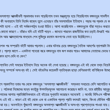
র অসমাপ্ত আত্মজীবনী প্রথমবার যখন পড়েছিলাম তখন মন্ত্রমুগ্ধ হয়ে গিয়েছিলাম বঙ্গবন্ধুর সাবলীল
 কী অনায়াসে তিনি নির্মেদ বাক্যে তুলে এনেছেন তাঁর সমসাময়িক ইতিহাস। পড়ার পর প্রথম যে ক
েটা হলো – এই বই সর্বজনপাঠ্য হওয়া উচিত। আশা করেছিলাম – বঙ্গবন্ধুকে যাঁরা সহ্যও করতে
কোনো কারণে – তাঁরাও যদি এই বইটি পড়েন – জানতে পারবেন রাজনীতির কত চড়াই-উৎরাই পার
গ্রাম আর আত্মত্যাগের মাধ্যমে শেখ মুজিবুর রহমান জনগণের নেতা হয়ে উঠেছিলেন।
শক পর সম্প্রতি বইটি আবার পড়লাম। এবার ঘটনার চেয়ে বঙ্গবন্ধুর নৈতিক আদর্শের ব্যাপারটা ট
। প্রশ্ন জাগে – একটানা পনেরো বছর বঙ্গবন্ধুর নাম জপ করার পরেও আমাদের নেতাদের ভেতর ত
কোন ছাপ দেখি না কেন?
লেখিত সেই সময়ের ইতিহাস নিয়ে অনেক বই লেখা হয়েছে। বঙ্গবন্ধুর এই বই থেকে তথ্য নিয়ে
্গবন্ধু সম্পর্কে অসংখ্য বই। সেই বইগুলির কয়েকটি ব্যতিক্রম ছাড়া বেশিরভাগই বাণিজ্যিক উদ্দেশ
ে প্রকাশিত হবার পর থেকে বঙ্গবন্ধুর ‘অসমাপ্ত আত্মজীবনী’ সম্ভবত সবচেয়ে বেশি আলোচিত 
ে। পাঠকরা নিজেদের মধ্যে কতটুকু উপলব্ধিমূলক আলোচনা করেছেন জানি না, তবে রাষ্ট্রীয় আনুকু
 লাভের আশায় প্রাতিষ্ঠানিকভাবে এই বইয়ের সুখ্যাতি করেছেন অনেকেই । শুনেছি বিসিএস পরীক্ষার
্য এই বই – কারণ এই বই থেকে এক বা একাধিক প্রশ্ন প্রতি বৎসরই আসে, কিংবা মৌখিক পরীক
 করা হয়। অনলাইনে খুঁজলেই বঙ্গবন্ধুর অসমাপ্ত আত্মজীবনী’র অসংখ্য প্রশ্নোত্তর পাওয়া যায়। 
বন্ধু সম্পর্কে তথ্য কে কতটুকু জানে তা প্রমাণিত হয়। কিন্তু তথ্য জানা আর আদর্শ ধারণ করা 