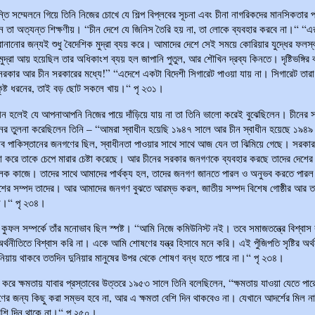
্তি সম্মেলনে গিয়ে তিনি নিজের চোখে যে শিল্প বিপ্লবের সূচনা এবং চীনা নাগরিকদের মানসিকতার প
ন তা অত্যন্ত শিক্ষণীয়। “চীন দেশে যে জিনিস তৈরি হয় না, তা লোকে ব্যবহার করবে না।“ “এরা
বানানোর জন্যই শুধু বৈদেশিক মুদ্রা ব্যয় করে। আমাদের দেশে সেই সময়ে কোরিয়ার যুদ্ধের ফলস্
মুদ্রা আয় হয়েছিল তার অধিকাংশ ব্যয় হল জাপানি পুতুল, আর শৌখিন দ্রব্য কিনতে। দৃষ্টিভঙ্গির
রকার আর চীন সরকারের মধ্যে!” “এদেশে একটা বিদেশী সিগারেট পাওয়া যায় না। সিগারেট তারা
কৃষ্ট ধরনের, তাই বড় ছোট সকলে খায়।“ পৃ ২৩১।
ধীন হলেই যে আপনাআপনি নিজের পায়ে দাঁড়িয়ে যায় না তা তিনি ভালো করেই বুঝেছিলেন। চীনের স
নের তুলনা করেছিলেন তিনি – “আমরা স্বাধীন হয়েছি ১৯৪৭ সালে আর চীন স্বাধীন হয়েছে ১৯৪
ব পাকিস্তানের জনগণের ছিল, স্বাধীনতা পাওয়ার সাথে সাথে আজ যেন তা ঝিমিয়ে গেছে। সরকার
না করে তাকে চেপে মারার চেষ্টা করেছে। আর চীনের সরকার জনগণকে ব্যবহার করছে তাদের দেশের
লক কাজে। তাদের সাথে আমাদের পার্থক্য হল, তাদের জনগণ জানতে পারল ও অনুভব করতে পার
ের সম্পদ তাদের। আর আমাদের জনগণ বুঝতে আরম্ভ করল, জাতীয় সম্পদ বিশেষ গোষ্ঠীর আর তা
।“ পৃ ২৩৪।
ের কুফল সম্পর্কে তাঁর মনোভাব ছিল স্পষ্ট। “আমি নিজে কমিউনিস্ট নই। তবে সমাজতন্ত্রে বিশ্বাস
 অর্থনীতিতে বিশ্বাস করি না। একে আমি শোষণের যন্ত্র হিসাবে মনে করি। এই পুঁজিপতি সৃষ্টির অর্
নিয়ায় থাকবে ততদিন দুনিয়ার মানুষের উপর থেকে শোষণ বন্ধ হতে পারে না।“ পৃ ২৩৪।
ন্ট করে ক্ষমতায় যাবার প্রস্তাবের উত্তরে ১৯৫৩ সালে তিনি বলেছিলেন, “ক্ষমতায় যাওয়া যেতে পার
ের জন্য কিছু করা সম্ভব হবে না, আর এ ক্ষমতা বেশি দিন থাকবেও না। যেখানে আদর্শের মিল ন
শি দিন থাকে না।“ পৃ ২৫০।