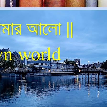
ার আলো ||
n world