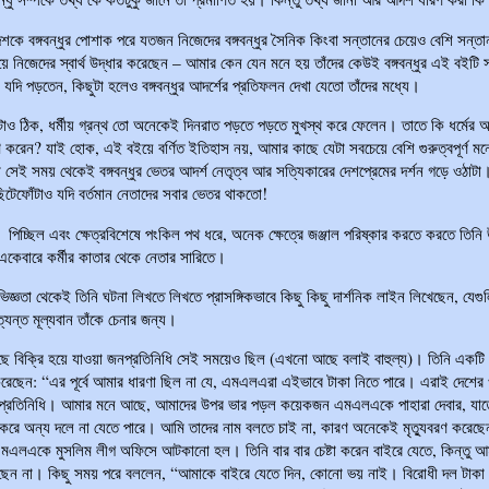
কে বঙ্গবন্ধুর পোশাক পরে যতজন নিজেদের বঙ্গবন্ধুর সৈনিক কিংবা সন্তানের চেয়েও বেশি সন্তা
ে নিজেদের স্বার্থ উদ্ধার করেছেন – আমার কেন যেন মনে হয় তাঁদের কেউই বঙ্গবন্ধুর এই বইটি সম্
যদি পড়তেন, কিছুটা হলেও বঙ্গবন্ধুর আদর্শের প্রতিফলন দেখা যেতো তাঁদের মধ্যে।
াও ঠিক, ধর্মীয় গ্রন্থ তো অনেকেই দিনরাত পড়তে পড়তে মুখস্থ করে ফেলেন। তাতে কি ধর্মের আদ
রণ করেন? যাই হোক, এই বইয়ে বর্ণিত ইতিহাস নয়, আমার কাছে যেটা সবচেয়ে বেশি গুরুত্বপূর্ণ ম
 সেই সময় থেকেই বঙ্গবন্ধুর ভেতর আদর্শ নেতৃত্ব আর সত্যিকারের দেশপ্রেমের দর্শন গড়ে ওঠাটা।
ছিটেফোঁটাও যদি বর্তমান নেতাদের সবার ভেতর থাকতো!
 পিচ্ছিল এবং ক্ষেত্রবিশেষে পংকিল পথ ধরে, অনেক ক্ষেত্রে জঞ্জাল পরিষ্কার করতে করতে তিনি
কেবারে কর্মীর কাতার থেকে নেতার সারিতে।
িজ্ঞতা থেকেই তিনি ঘটনা লিখতে লিখতে প্রাসঙ্গিকভাবে কিছু কিছু দার্শনিক লাইন লিখেছেন, যেগ
অত্যন্ত মূল্যবান তাঁকে চেনার জন্য।
ছে বিক্রি হয়ে যাওয়া জনপ্রতিনিধি সেই সময়েও ছিল (এখনো আছে বলাই বাহুল্য)। তিনি একটি
রেছেন: “এর পূর্বে আমার ধারণা ছিল না যে, এমএলএরা এইভাবে টাকা নিতে পারে। এরাই দেশের
প্রতিনিধি। আমার মনে আছে, আমাদের উপর ভার পড়ল কয়েকজন এমএলএকে পাহারা দেবার, যাতে
গ করে অন্য দলে না যেতে পারে। আমি তাদের নাম বলতে চাই না, কারণ অনেকেই মৃত্যুবরণ করেছ
লএকে মুসলিম লীগ অফিসে আটকানো হল। তিনি বার বার চেষ্টা করেন বাইরে যেতে, কিন্তু আ
ছেন না। কিছু সময় পরে বললেন, “আমাকে বাইরে যেতে দিন, কোনো ভয় নাই। বিরোধী দল টাকা 