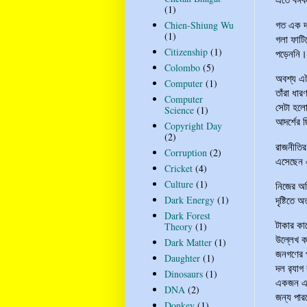
(1)
গত এক দশ
Chien-Shiung Wu
(1)
গলা ফাটিয়
Citizenship
(1)
পড়েননি। 
Colombo
(5)
অবশ্য এট
Computer
(1)
তাঁরা ধা
Computer
সেটা হলো
Science
(1)
আদর্শের 
Copyright Day
(2)
রাজনীতির
Corruption
(2)
এসেছেন এ
Cricket
(4)
Culture
(1)
নিজের অভ
দৃষ্টিতে 
Dark Energy
(1)
Dark Forest
টাকার কা
Theory
(1)
উল্লেখ ক
Dark Matter
(1)
জনগণের 
Daughter
(1)
দল র‍্যা
Dinosaurs
(1)
একজন এমএ
DNA
(2)
জন্য পার
Donkey
(1)