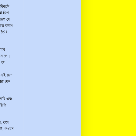
রিবর্তন
 শিল্প
বরূপ যে
 কত তফাৎ
 তৈরি
াথে
৯ সালে।
 তা
ল এই দেশ
রা যেন
 করি এবং
থনীতি
ে, তবে
াই সেখানে