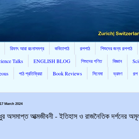
রিফাৎ আরা রচনাসমগ্র
কবিতাপাঠ
গল্পপাঠ
শিশুদের জন্য গল্পপাঠ
cience Talks
ENGLISH BLOG
শিশুদের গণিত
বিজ্ঞান
Sci
eous
পাঠ প্রতিক্রিয়া
Book Reviews
সিনেমা
ভ্রমণ
গল্প
17 March 2024
ন্ধুর অসমাপ্ত আত্মজীবনী - ইতিহাস ও রাজনৈতিক দর্শনের অমূল