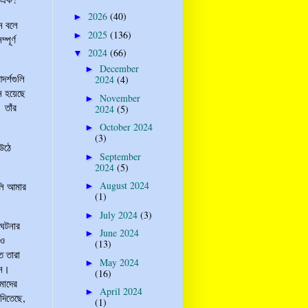
2026
(40)
►
ন বলে
2025
(136)
►
পূর্ণ
2024
(66)
▼
December
►
র্শগুলি
2024
(4)
নে হয়েছে
November
►
 তাঁর
2024
(5)
October 2024
►
(3)
 উঠে
September
►
2024
(5)
August 2024
ুলি আমার
►
(1)
July 2024
(3)
►
 ঘটনার
June 2024
►
 ও
(13)
 তারা
May 2024
►
েন।
(16)
মাদের
April 2024
►
দিতেছে,
(1)