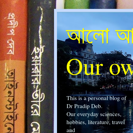
আলো আম
Our ow
This is a personal blog of
Dr Pradip Deb.
Our everyday sciences,
hobbies, literature, travel
and